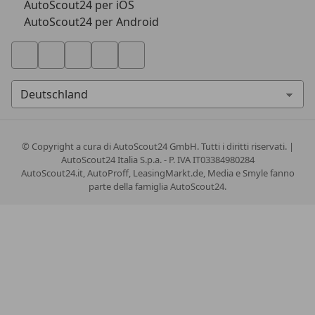
AutoScout24 per iOS
AutoScout24 per Android
© Copyright
a cura di AutoScout24 GmbH. Tutti i diritti riservati. |
AutoScout24 Italia S.p.a. - P. IVA IT03384980284
AutoScout24.it, AutoProff, LeasingMarkt.de, Media e Smyle fanno
parte della famiglia AutoScout24.