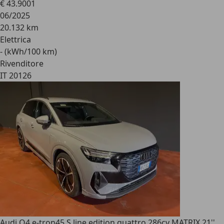
€ 43.900
1
06/2025
20.132 km
Elettrica
- (kWh/100 km)
Rivenditore
IT 20126
Audi Q4 e-tron
45 S line edition quattro 286cv MATRIX 21''