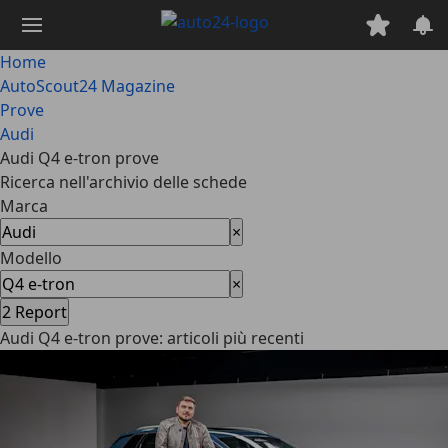
Passa
al
contenuto
Home
principale
AutoScout24 Magazine
Prove
Audi
Audi Q4 e-tron prove
Ricerca nell'archivio delle schede
Marca
×
Modello
×
2
Report
Audi Q4 e-tron prove: articoli più recenti