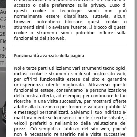
accesso o delle preferenze sulla privacy. L'uso di
questi cookie o tecnologie simili non può
Audi Q4 e-tron
Q4 Sportback e-tron 35 Business Advanced
normalmente essere disabilitato. Tuttavia, alcuni
€ 29.500
browser potrebbero bloccare questi cookie o
03/2022
strumenti simili o avvisare l'utente. Il blocco di questi
cookie o strumenti simili potrebbe influire sulla
28.762 km
funzionalità del sito web.
Elettrica
- (kWh/100 km)
Rivenditore
Funzionalità avanzate della pagina
IT 05035
Noi e terze parti utilizziamo vari strumenti tecnologici,
inclusi cookie e strumenti simili sul nostro sito web,
per offrirti funzionalità estese del sito e garantire
un'esperienza utente migliorata. Attraverso queste
funzionalità estese, consentiamo la personalizzazione
della nostra offerta, ad esempio, per continuare le tue
ricerche in una visita successiva, per mostrarti offerte
adatte alla tua zona o per fornire e valutare pubblicità
e messaggi personalizzati. Salviamo il tuo indirizzo e-
mail localmente se lo inserisci per le ricerche salvate, i
veicoli preferiti o nell'ambito della valutazione dei
prezzi. Ciò semplifica l'utilizzo del sito web, poiché
non è necessario reinserirlo nelle visite successive.