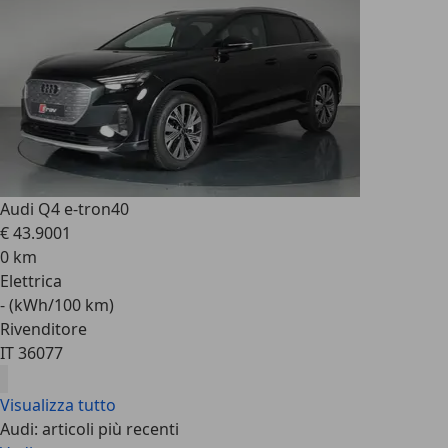
Audi Q4 e-tron
40
€ 43.900
1
0 km
Elettrica
- (kWh/100 km)
Rivenditore
IT 36077
Visualizza tutto
Audi: articoli più recenti