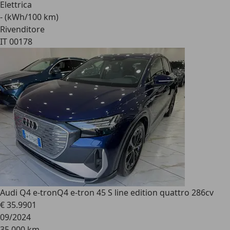
Elettrica
- (kWh/100 km)
Rivenditore
IT 00178
Audi Q4 e-tron
Q4 e-tron 45 S line edition quattro 286cv
€ 35.990
1
09/2024
35.000 km