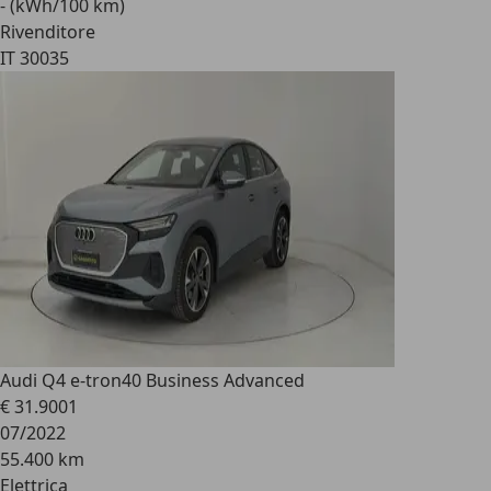
- (kWh/100 km)
Rivenditore
IT 30035
Audi Q4 e-tron
40 Business Advanced
€ 31.900
1
07/2022
55.400 km
Elettrica