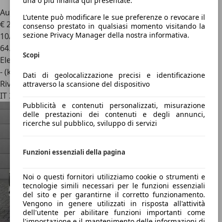
una o più finalità qui presentate.
Audi Q4 e-tron
35 e-tron Business Advanced
L’utente può modificare le sue preferenze o revocare il
€ 24.900
1
consenso prestato in qualsiasi momento visitando la
sezione Privacy Manager della nostra informativa.
10/2021
64.870 km
Scopi
Elettrica
- (kWh/100 km)
Dati di geolocalizzazione precisi e identificazione
Rivenditore
attraverso la scansione del dispositivo
IT 37068
Pubblicità e contenuti personalizzati, misurazione
delle prestazioni dei contenuti e degli annunci,
ricerche sul pubblico, sviluppo di servizi
Funzioni essenziali della pagina
Noi o questi fornitori utilizziamo cookie o strumenti e
tecnologie simili necessari per le funzioni essenziali
del sito e per garantirne il corretto funzionamento.
Vengono in genere utilizzati in risposta all'attività
dell'utente per abilitare funzioni importanti come
l'impostazione e il mantenimento delle informazioni di