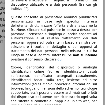
di salvare e accedere in seguito a informazioni sul
Audi Q4 e-tron
sportback e-tron performance business
dispositivo utilizzato e a dati personali (tra cui gli
286cv
indirizzi IP).
€ 72.900
1
Questo consente di presentare annunci pubblicitari
9 km
personalizzati in base agli specifici interessi
Elettrica
dell’utente, di ottimizzare l’offerta e di analizzarne la
fruizione. Cliccare sul pulsante in basso a destra per
- (kWh/100 km)
prestare il consenso all’impiego di cookie soggetti ad
Rivenditore
autorizzazione e al relativo trattamento dei dati
IT 30174
personali oppure sul pulsante in basso a sinistra per
selezionare i cookie in dettaglio o per opporsi al
trattamento dei dati personali nella misura in cui ha
luogo in base a legittimi interessi. Se
non si intende
prestare il consenso, cliccare
qui
.
Cookie, identificatori del dispositivo o analoghi
identificatori online (ad es. identificatori basati
sull’accesso, identificatori assegnati casualmente,
identificatori basati sulla rete) insieme ad altre
informazioni (ad es. tipo di browser e informazioni sul
browser, lingua, dimensioni dello schermo, tecnologie
supportate, ecc.) possono essere archiviati sul o letti
dal dispositivo dell’utente per riconoscerlo ogni volta
che l’utente si connette a un’app o a un sito web, per