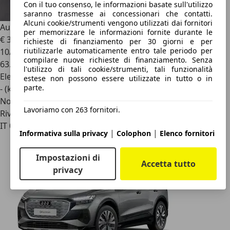
Con il tuo consenso, le informazioni basate sull'utilizzo
saranno trasmesse ai concessionari che contatti.
Alcuni cookie/strumenti vengono utilizzati dai fornitori
Audi Q4 e-tron
Q4 sportback e-tron 40 s line edition
per memorizzare le informazioni fornite durante le
€ 35.900
1
richieste di finanziamento per 30 giorni e per
riutilizzarle automaticamente entro tale periodo per
10/2023
compilare nuove richieste di finanziamento. Senza
63.638 km
l'utilizzo di tali cookie/strumenti, tali funzionalità
Elettrica
estese non possono essere utilizzate in tutto o in
parte.
- (kWh/100 km)
Novità
Lavoriamo con 263 fornitori.
Rivenditore
IT 00178
|
|
Informativa sulla privacy
Colophon
Elenco fornitori
Impostazioni di
Accetta tutto
privacy