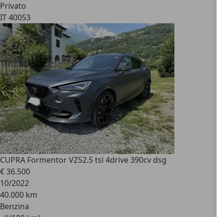
Privato
IT 40053
CUPRA Formentor VZ5
2.5 tsi 4drive 390cv dsg
€ 36.500
10/2022
40.000 km
Benzina