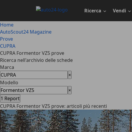
Passa
al
Ricerca
Vendi
contenuto
principale
Home
AutoScout24 Magazine
Prove
CUPRA
CUPRA Formentor VZ5 prove
Ricerca nell'archivio delle schede
Marca
×
Modello
×
1
Report
CUPRA Formentor VZ5 prove: articoli più recenti