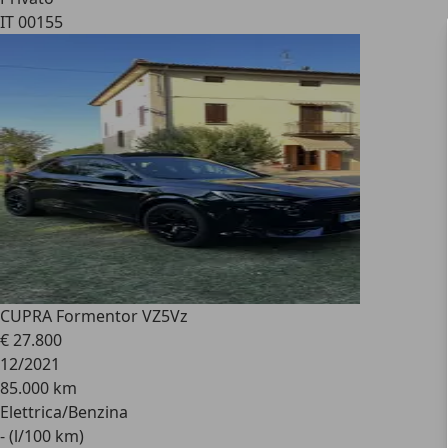
IT 00155
CUPRA Formentor VZ5
Vz
€ 27.800
12/2021
85.000 km
Elettrica/Benzina
- (l/100 km)