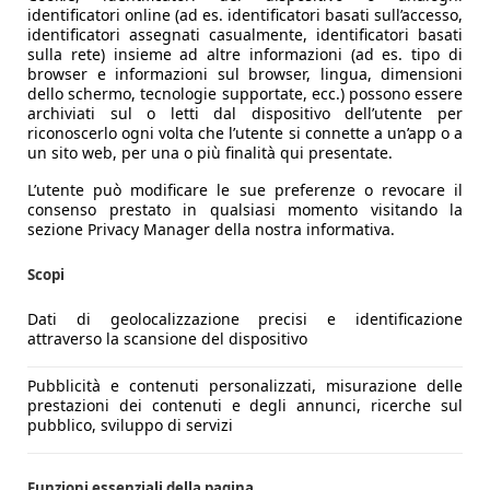
identificatori online (ad es. identificatori basati sull’accesso,
identificatori assegnati casualmente, identificatori basati
ne Audi. L’unità da 2.480cc con blocco motore in alluminio, in
sulla rete) insieme ad altre informazioni (ad es. tipo di
assimizzare la miscela aria- carburante. Il particolare sound
browser e informazioni sul browser, lingua, dimensioni
dello schermo, tecnologie supportate, ecc.) possono essere
rti. La vettura inoltre monta un ripartitore di coppia che sp
archiviati sul o letti dal dispositivo dell’utente per
ra più stabile (Torque Splitter). A bordo della Formentor VZ
riconoscerlo ogni volta che l’utente si connette a un’app o a
 autolimitata nella velocità massima a 250 km/h, mentre l'acc
un sito web, per una o più finalità qui presentate.
L’utente può modificare le sue preferenze o revocare il
consenso prestato in qualsiasi momento visitando la
sezione Privacy Manager della nostra informativa.
Scopi
Dati di geolocalizzazione precisi e identificazione
attraverso la scansione del dispositivo
Pubblicità e contenuti personalizzati, misurazione delle
prestazioni dei contenuti e degli annunci, ricerche sul
pubblico, sviluppo di servizi
Funzioni essenziali della pagina