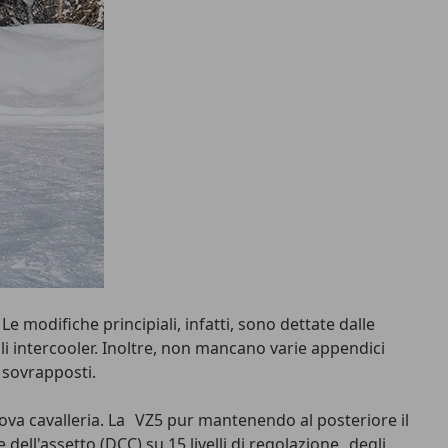
e modifiche principiali, infatti, sono dettate dalle
agli intercooler. Inoltre, non mancano varie appendici
 sovrapposti.
uova cavalleria. La VZ5 pur mantenendo al posteriore il
dell'assetto (DCC) su 15 livelli di regolazione degli