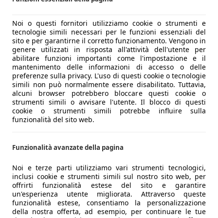
Noi o questi fornitori utilizziamo cookie o strumenti e
tecnologie simili necessari per le funzioni essenziali del
sito e per garantirne il corretto funzionamento. Vengono in
genere utilizzati in risposta all'attività dell'utente per
abilitare funzioni importanti come l'impostazione e il
mantenimento delle informazioni di accesso o delle
ali” l’auto rimane sì molto veloce (lo 0-100 è una pratica c
preferenze sulla privacy. L'uso di questi cookie o tecnologie
ante le cose cambiano, e anche di molto. Attivando infatti l
simili non può normalmente essere disabilitato. Tuttavia,
, che si alleggerisce e che si scrolla di dosso gli abiti civil
alcuni browser potrebbero bloccare questi cookie o
strumenti simili o avvisare l'utente. Il blocco di questi
cookie o strumenti simili potrebbe influire sulla
funzionalità del sito web.
Funzionalità avanzate della pagina
Noi e terze parti utilizziamo vari strumenti tecnologici,
inclusi cookie e strumenti simili sul nostro sito web, per
offrirti funzionalità estese del sito e garantire
un'esperienza utente migliorata. Attraverso queste
funzionalità estese, consentiamo la personalizzazione
della nostra offerta, ad esempio, per continuare le tue