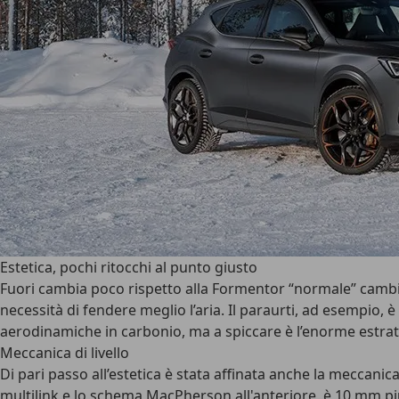
Estetica, pochi ritocchi al punto giusto
Fuori cambia poco rispetto alla Formentor “normale” cambia p
necessità di fendere meglio l’aria. Il paraurti, ad esempio, 
aerodinamiche in carbonio, ma a spiccare è l’enorme estratt
Meccanica di livello
Di pari passo all’estetica è stata affinata anche la meccani
multilink e lo schema MacPherson all'anteriore, è 10 mm più b