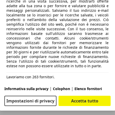
ricerche in una visita successiva, per mostrarti offerte
adatte alla tua zona o per fornire e valutare pubblicità e
messaggi personalizzati. Salviamo il tuo indirizzo e-mail
dosi al mondo delle corse
Prova Cupra Terramar e-Hybrid: l’ib
localmente se lo inserisci per le ricerche salvate, i veicoli
preferiti o nell'ambito della valutazione dei prezzi. Ciò
semplifica l'utilizzo del sito web, poiché non è necessario
reinserirlo nelle visite successive. Con il tuo consenso, le
informazioni basate sull'utilizzo saranno trasmesse ai
concessionari che contatti. Alcuni cookie/strumenti
vengono utilizzati dai fornitori per memorizzare le
informazioni fornite durante le richieste di finanziamento
per 30 giorni e per riutilizzarle automaticamente entro tale
periodo per compilare nuove richieste di finanziamento.
Senza l'utilizzo di tali cookie/strumenti, tali funzionalità
estese non possono essere utilizzate in tutto o in parte.
Lavoriamo con 263 fornitori.
|
|
Informativa sulla privacy
Colophon
Elenco fornitori
EZZO PROMO*
Impostazioni di privacy
Accetta tutto