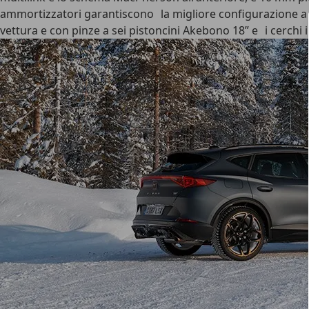
ammortizzatori garantiscono la migliore configurazione a s
vettura e con pinze a sei pistoncini Akebono 18” e i cerchi i