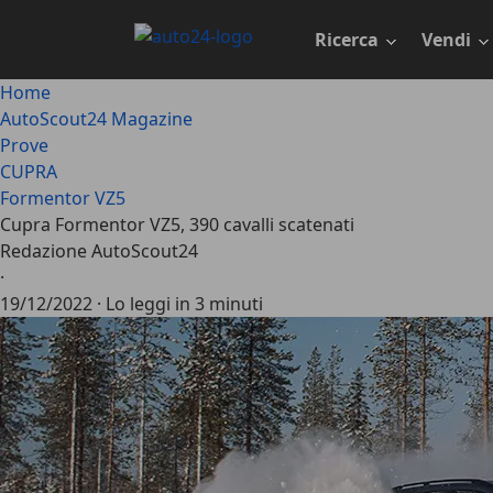
Passa
al
Ricerca
Vendi
contenuto
principale
Home
AutoScout24 Magazine
Prove
CUPRA
Formentor VZ5
Cupra Formentor VZ5, 390 cavalli scatenati
Redazione AutoScout24
·
19/12/2022
·
Lo leggi in 3 minuti