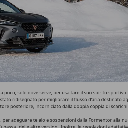
oco, solo dove serve, per esaltare il suo spirito sportivo. L
è stato ridisegnato per migliorare il flusso d’aria destinato 
ore posteriore, incorniciato dalla doppia coppia di scarichi
ca, per adeguare telaio e sospensioni dalla Formentor alla n
assa delle altre versioni. Inoltre, le regolazioni adattative 