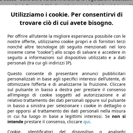
econda delle modalità di guida impostata dal guidatore. L'
n lega da 20”.
Utilizziamo i cookie. Per consentirvi di
trovare ciò di cui avete bisogno.
Per offrire all’utente la migliore esperienza possibile con le
nostre offerte, utilizziamo cookie propri e di fornitori terzi
nonché altre tecnologie (di seguito menzionati nel loro
insieme come “cookie”) allo scopo di salvare e accedere in
seguito a informazioni sul dispositivo utilizzato e a dati
personali (tra cui gli indirizzi IP).
Questo consente di presentare annunci pubblicitari
personalizzati in base agli specifici interessi dell’utente, di
ottimizzare l’offerta e di analizzarne la fruizione. Cliccare
sul pulsante in basso a destra per prestare il consenso
all’impiego di cookie soggetti ad autorizzazione e al
relativo trattamento dei dati personali oppure sul pulsante
in basso a sinistra per selezionare i cookie in dettaglio o
per opporsi al trattamento dei dati personali nella misura
in cui ha luogo in base a legittimi interessi. Se
non si
intende
prestare il consenso, cliccare
qui
.
Cookie, identificatori del dispositivo o analoghi