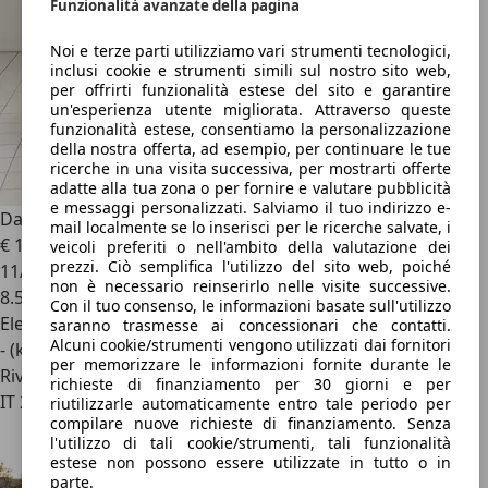
Funzionalità avanzate della pagina
Noi e terze parti utilizziamo vari strumenti tecnologici,
inclusi cookie e strumenti simili sul nostro sito web,
per offrirti funzionalità estese del sito e garantire
un'esperienza utente migliorata. Attraverso queste
funzionalità estese, consentiamo la personalizzazione
della nostra offerta, ad esempio, per continuare le tue
ricerche in una visita successiva, per mostrarti offerte
adatte alla tua zona o per fornire e valutare pubblicità
e messaggi personalizzati. Salviamo il tuo indirizzo e-
Dacia Spring
Electric 65 48KW Extreme
mail localmente se lo inserisci per le ricerche salvate, i
€ 12.950
1
veicoli preferiti o nell'ambito della valutazione dei
prezzi. Ciò semplifica l'utilizzo del sito web, poiché
11/2023
non è necessario reinserirlo nelle visite successive.
8.539 km
Con il tuo consenso, le informazioni basate sull'utilizzo
Elettrica
saranno trasmesse ai concessionari che contatti.
Alcuni cookie/strumenti vengono utilizzati dai fornitori
- (kWh/100 km)
per memorizzare le informazioni fornite durante le
Rivenditore
richieste di finanziamento per 30 giorni e per
IT 28100
riutilizzarle automaticamente entro tale periodo per
compilare nuove richieste di finanziamento. Senza
l'utilizzo di tali cookie/strumenti, tali funzionalità
estese non possono essere utilizzate in tutto o in
parte.