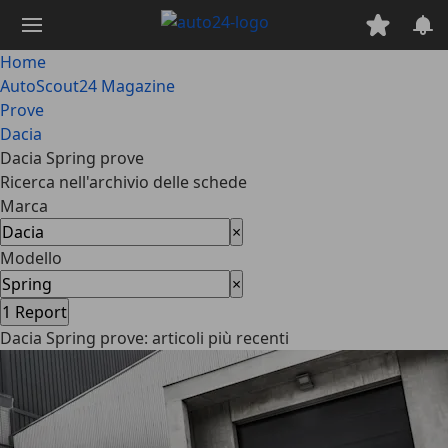
Passa
al
contenuto
Home
principale
AutoScout24 Magazine
Prove
Dacia
Dacia Spring prove
Ricerca nell'archivio delle schede
Marca
×
Modello
×
1
Report
Dacia Spring prove: articoli più recenti