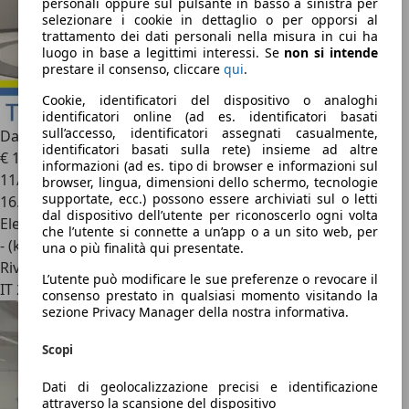
personali oppure sul pulsante in basso a sinistra per
selezionare i cookie in dettaglio o per opporsi al
trattamento dei dati personali nella misura in cui ha
luogo in base a legittimi interessi. Se
non si intende
prestare il consenso, cliccare
qui
.
Cookie, identificatori del dispositivo o analoghi
identificatori online (ad es. identificatori basati
sull’accesso, identificatori assegnati casualmente,
Dacia Spring
Electric 65 Extreme
identificatori basati sulla rete) insieme ad altre
€ 11.950
1
informazioni (ad es. tipo di browser e informazioni sul
11/2023
browser, lingua, dimensioni dello schermo, tecnologie
supportate, ecc.) possono essere archiviati sul o letti
16.966 km
dal dispositivo dell’utente per riconoscerlo ogni volta
Elettrica
che l’utente si connette a un’app o a un sito web, per
- (kWh/100 km)
una o più finalità qui presentate.
Rivenditore
L’utente può modificare le sue preferenze o revocare il
IT 24045
consenso prestato in qualsiasi momento visitando la
sezione Privacy Manager della nostra informativa.
Scopi
Dati di geolocalizzazione precisi e identificazione
attraverso la scansione del dispositivo