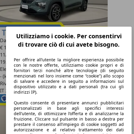
Utilizziamo i cookie. Per consentirvi
Dacia Spring
Electric 65 Extreme
di trovare ciò di cui avete bisogno.
€ 11.950
1
11/2023
Per offrire all’utente la migliore esperienza possibile
19.526 km
con le nostre offerte, utilizziamo cookie propri e di
Elettrica
fornitori terzi nonché altre tecnologie (di seguito
- (kWh/100 km)
menzionati nel loro insieme come “cookie”) allo scopo
di salvare e accedere in seguito a informazioni sul
Rivenditore
dispositivo utilizzato e a dati personali (tra cui gli
IT 24045
indirizzi IP).
Questo consente di presentare annunci pubblicitari
personalizzati in base agli specifici interessi
dell’utente, di ottimizzare l’offerta e di analizzarne la
fruizione. Cliccare sul pulsante in basso a destra per
prestare il consenso all’impiego di cookie soggetti ad
autorizzazione e al relativo trattamento dei dati