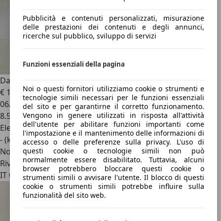
Pubblicità e contenuti personalizzati, misurazione
delle prestazioni dei contenuti e degli annunci,
ricerche sul pubblico, sviluppo di servizi
Funzioni essenziali della pagina
Dacia Spring
BUSINESS ELECTRIC 45 33KW CROSSOVER
Noi o questi fornitori utilizziamo cookie o strumenti e
€ 12.900
tecnologie simili necessari per le funzioni essenziali
06/2025
del sito e per garantirne il corretto funzionamento.
8.579 km
Vengono in genere utilizzati in risposta all'attività
dell'utente per abilitare funzioni importanti come
Elettrica
l'impostazione e il mantenimento delle informazioni di
- (kWh/100 km)
accesso o delle preferenze sulla privacy. L'uso di
Novità
questi cookie o tecnologie simili non può
normalmente essere disabilitato. Tuttavia, alcuni
Rivenditore
browser potrebbero bloccare questi cookie o
IT 00137
strumenti simili o avvisare l'utente. Il blocco di questi
cookie o strumenti simili potrebbe influire sulla
funzionalità del sito web.