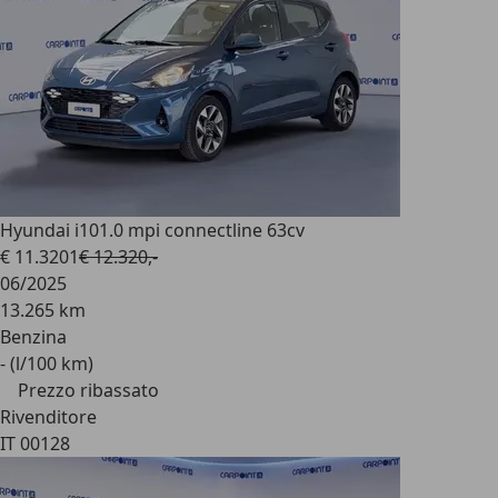
Hyundai i10
1.0 mpi connectline 63cv
€ 11.320
1
€ 12.320,-
06/2025
13.265 km
Benzina
- (l/100 km)
Prezzo ribassato
Rivenditore
IT 00128