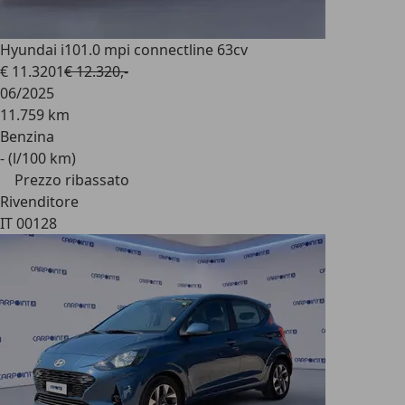
Hyundai i10
1.0 mpi connectline 63cv
€ 11.320
1
€ 12.320,-
06/2025
11.759 km
Benzina
- (l/100 km)
Prezzo ribassato
Rivenditore
IT 00128