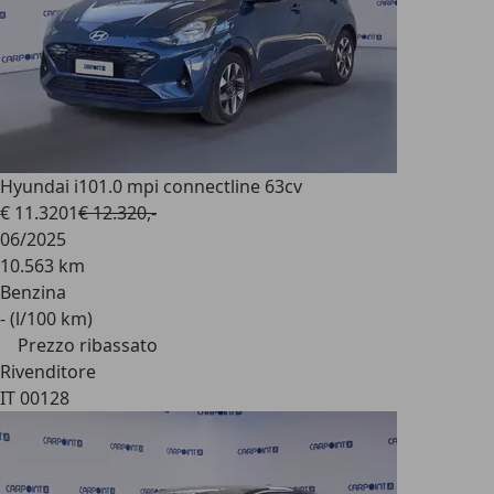
Hyundai i10
1.0 mpi connectline 63cv
€ 11.320
1
€ 12.320,-
06/2025
10.563 km
Benzina
- (l/100 km)
Prezzo ribassato
Rivenditore
IT 00128