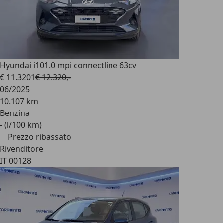
Hyundai i10
1.0 mpi connectline 63cv
€ 11.320
1
€ 12.320,-
06/2025
10.107 km
Benzina
- (l/100 km)
Prezzo ribassato
Rivenditore
IT 00128