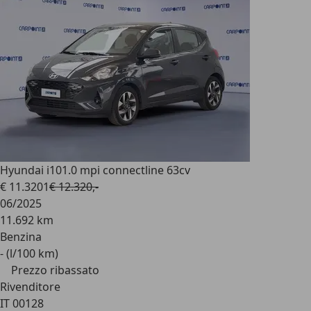
Hyundai i10
1.0 mpi connectline 63cv
€ 11.320
1
€ 12.320,-
06/2025
11.692 km
Benzina
- (l/100 km)
Prezzo ribassato
Rivenditore
IT 00128