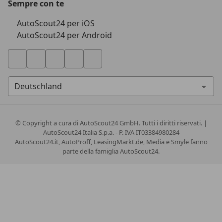
Sempre con te
AutoScout24 per iOS
AutoScout24 per Android
© Copyright
a cura di AutoScout24 GmbH. Tutti i diritti riservati. |
AutoScout24 Italia S.p.a. - P. IVA IT03384980284
AutoScout24.it, AutoProff, LeasingMarkt.de, Media e Smyle fanno
parte della famiglia AutoScout24.