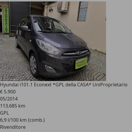
Hyundai i10
1.1 Econext *GPL della CASA* UniProprietario
€ 5.900
05/2014
113.685 km
GPL
6,9 l/100 km (comb.)
Rivenditore