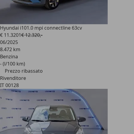
Hyundai i10
1.0 mpi connectline 63cv
€ 11.320
1
€ 12.320,-
06/2025
8.472 km
Benzina
- (l/100 km)
Prezzo ribassato
Rivenditore
IT 00128