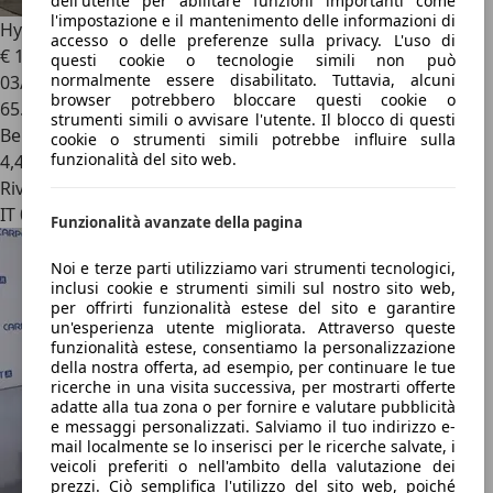
dell'utente per abilitare funzioni importanti come
l'impostazione e il mantenimento delle informazioni di
Hyundai i10
1.0 mpi Advanced | OPZIONE RATE NO BANCA
accesso o delle preferenze sulla privacy. L'uso di
€ 10.500
questi cookie o tecnologie simili non può
normalmente essere disabilitato. Tuttavia, alcuni
03/2022
browser potrebbero bloccare questi cookie o
65.037 km
strumenti simili o avvisare l'utente. Il blocco di questi
Benzina
cookie o strumenti simili potrebbe influire sulla
funzionalità del sito web.
4,4 l/100 km (comb.)
Rivenditore
IT 00178
Funzionalità avanzate della pagina
Noi e terze parti utilizziamo vari strumenti tecnologici,
inclusi cookie e strumenti simili sul nostro sito web,
per offrirti funzionalità estese del sito e garantire
un'esperienza utente migliorata. Attraverso queste
funzionalità estese, consentiamo la personalizzazione
della nostra offerta, ad esempio, per continuare le tue
ricerche in una visita successiva, per mostrarti offerte
adatte alla tua zona o per fornire e valutare pubblicità
e messaggi personalizzati. Salviamo il tuo indirizzo e-
mail localmente se lo inserisci per le ricerche salvate, i
veicoli preferiti o nell'ambito della valutazione dei
prezzi. Ciò semplifica l'utilizzo del sito web, poiché