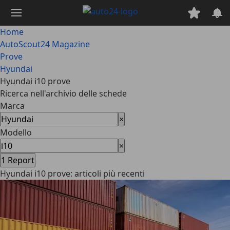
Passa
al
contenuto
Home
principale
AutoScout24 Magazine
Prove
Hyundai
Hyundai i10 prove
Ricerca nell'archivio delle schede
Marca
×
Modello
×
1
Report
Hyundai i10 prove: articoli più recenti