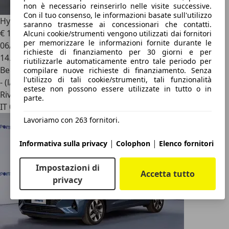
non è necessario reinserirlo nelle visite successive.
Con il tuo consenso, le informazioni basate sull'utilizzo
Hyundai i10
1.0 mpi connectline 63cv
saranno trasmesse ai concessionari che contatti.
€ 11.320
1
Alcuni cookie/strumenti vengono utilizzati dai fornitori
per memorizzare le informazioni fornite durante le
06/2025
richieste di finanziamento per 30 giorni e per
14.953 km
riutilizzarle automaticamente entro tale periodo per
Benzina
compilare nuove richieste di finanziamento. Senza
l'utilizzo di tali cookie/strumenti, tali funzionalità
- (l/100 km)
estese non possono essere utilizzate in tutto o in
Rivenditore
parte.
IT 00128
Lavoriamo con 263 fornitori.
|
|
Informativa sulla privacy
Colophon
Elenco fornitori
Impostazioni di
Accetta tutto
privacy