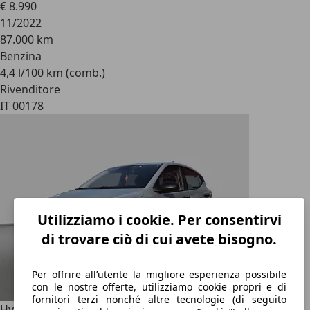
€ 8.990
11/2022
87.000 km
Benzina
4,4 l/100 km (comb.)
Rivenditore
IT 00178
Utilizziamo i cookie. Per consentirvi
di trovare ciò di cui avete bisogno.
Per offrire all’utente la migliore esperienza possibile
con le nostre offerte, utilizziamo cookie propri e di
fornitori terzi nonché altre tecnologie (di seguito
Hyundai i10
1.0 mpi Advanced | OPZIONE RATE NO BANCA