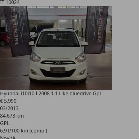
IT 10024
Hyundai i10
i10 I 2008 1.1 Like bluedrive Gpl
€ 5.990
03/2013
84.673 km
GPL
6,9 l/100 km (comb.)
Novità