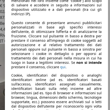
menzionati nel loro insieme come “cookie”) allo scopo
di salvare e accedere in seguito a informazioni sul
€ 9.700
dispositivo utilizzato e a dati personali (tra cui gli
02/2022
indirizzi IP).
87.241 km
Questo consente di presentare annunci pubblicitari
Benzina
personalizzati in base agli specifici interessi
4,4 l/100 km (comb.)
dell’utente, di ottimizzare l’offerta e di analizzarne la
Rivenditore
fruizione. Cliccare sul pulsante in basso a destra per
prestare il consenso all’impiego di cookie soggetti ad
IT 00178
autorizzazione e al relativo trattamento dei dati
personali oppure sul pulsante in basso a sinistra per
selezionare i cookie in dettaglio o per opporsi al
trattamento dei dati personali nella misura in cui ha
luogo in base a legittimi interessi. Se
non si intende
prestare il consenso, cliccare
qui
.
Cookie, identificatori del dispositivo o analoghi
identificatori online (ad es. identificatori basati
sull’accesso, identificatori assegnati casualmente,
identificatori basati sulla rete) insieme ad altre
informazioni (ad es. tipo di browser e informazioni sul
browser, lingua, dimensioni dello schermo, tecnologie
supportate, ecc.) possono essere archiviati sul o letti
dal dispositivo dell’utente per riconoscerlo ogni volta