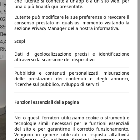
che l’utente si connette a un’app o a un sito web, per
Hyundai i10
1.0 Advanced | OPZIONE RATE NO BANCA
una o più finalità qui presentate.
€ 9.900
L’utente può modificare le sue preferenze o revocare il
02/2022
consenso prestato in qualsiasi momento visitando la
89.756 km
sezione Privacy Manager della nostra informativa.
Benzina
4,4 l/100 km (comb.)
Scopi
Rivenditore
Dati di geolocalizzazione precisi e identificazione
IT 00178
attraverso la scansione del dispositivo
Pubblicità e contenuti personalizzati, misurazione
delle prestazioni dei contenuti e degli annunci,
ricerche sul pubblico, sviluppo di servizi
Funzioni essenziali della pagina
Noi o questi fornitori utilizziamo cookie o strumenti e
tecnologie simili necessari per le funzioni essenziali
del sito e per garantirne il corretto funzionamento.
Vengono in genere utilizzati in risposta all'attività