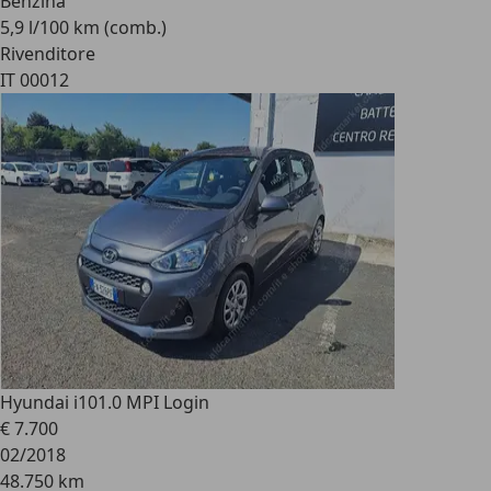
Benzina
5,9 l/100 km (comb.)
Rivenditore
IT 00012
Hyundai i10
1.0 MPI Login
€ 7.700
02/2018
48.750 km