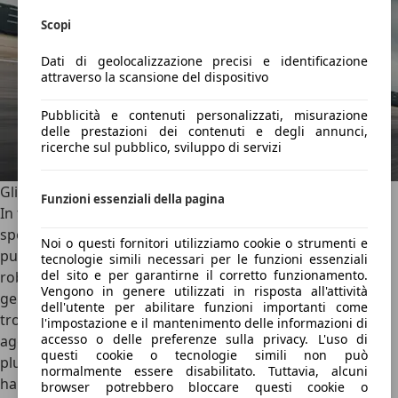
Scopi
Dati di geolocalizzazione precisi e identificazione
attraverso la scansione del dispositivo
Pubblicità e contenuti personalizzati, misurazione
delle prestazioni dei contenuti e degli annunci,
ricerche sul pubblico, sviluppo di servizi
Gli ADAS e la sicurezza
Funzioni essenziali della pagina
In termini di
sicurezza attiva e passiva
, anche la più
sportiva delle Mercedes-Benz attualmente in produzione
Noi o questi fornitori utilizziamo cookie o strumenti e
può godere della tecnologia in termini di ADAS e
tecnologie simili necessari per le funzioni essenziali
del sito e per garantirne il corretto funzionamento.
robustezza in caso di impatto delle vetture di ultima
Vengono in genere utilizzati in risposta all'attività
generazione della Stella. A livello di dotazione, però, non
dell'utente per abilitare funzioni importanti come
troviamo di serie tutta la suite di assistenti alla guida, e va
l'impostazione e il mantenimento delle informazioni di
accesso o delle preferenze sulla privacy. L'uso di
aggiunto un pacchetto opzionale “Assistenza alla guida
questi cookie o tecnologie simili non può
plus” dal valore di 2.965 euro.
Tutte le GT, comunque,
normalmente essere disabilitato. Tuttavia, alcuni
hanno di serie il Cruise Control Adattivo
, il sensore per
browser potrebbero bloccare questi cookie o