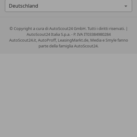
© Copyright
a cura di AutoScout24 GmbH. Tutti i diritti riservati. |
AutoScout24 Italia S.p.a. - P. IVA IT03384980284
AutoScout24.it, AutoProff, LeasingMarkt.de, Media e Smyle fanno
parte della famiglia AutoScout24.