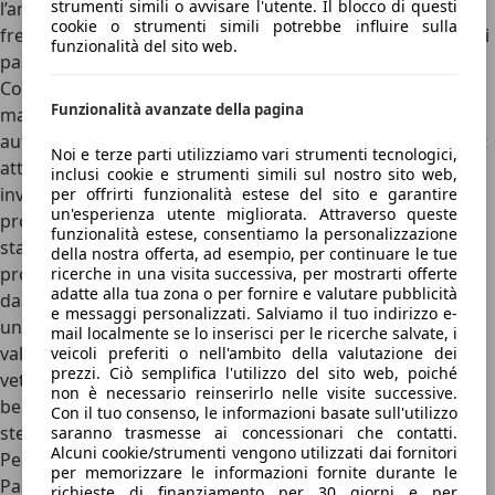
strumenti simili o avvisare l'utente. Il blocco di questi
l’angolo cieco, il riconoscitore dei segnali stradali, la
cookie o strumenti simili potrebbe influire sulla
frenata automatica, le telecamere a 360 gradi e i sensori di
funzionalità del sito web.
parcheggio perimetrali.
Con il
pacchetto opzionale
, invece, si aggiunge il
Funzionalità avanzate della pagina
mantenitore attivo di corsia, l’assistente alla guida in
autostrada con cambio di corsia automatico e il Blind Spot
Noi e terze parti utilizziamo vari strumenti tecnologici,
attivo, che previene collisioni laterali. Per quanto riguarda,
inclusi cookie e strumenti simili sul nostro sito web,
invece, la sicurezza passiva, essendo un’auto dai numeri di
per offrirti funzionalità estese del sito e garantire
un'esperienza utente migliorata. Attraverso queste
produzioni piuttosto contenuti,
la AMG GT non è ancora
funzionalità estese, consentiamo la personalizzazione
stata testata dall’ente indipendente EuroNCAP, e
della nostra offerta, ad esempio, per continuare le tue
probabilmente non verrà mai testata
né in Europa né
ricerche in una visita successiva, per mostrarti offerte
adatte alla tua zona o per fornire e valutare pubblicità
dall’equivalente americano, l’IIHS. Sicuramente si tratta di
e messaggi personalizzati. Salviamo il tuo indirizzo e-
un’auto molto sicura, nonostante sia priva della
mail localmente se lo inserisci per le ricerche salvate, i
valutazione di enti indipendenti, che si concentrano su
veicoli preferiti o nell'ambito della valutazione dei
prezzi. Ciò semplifica l'utilizzo del sito web, poiché
vetture di volume come, restando in casa Mercedes, le
non è necessario reinserirlo nelle visite successive.
berline come la Classe E (valutata, per la cronaca, con le 5
Con il tuo consenso, le informazioni basate sull'utilizzo
stelle dall’EuroNCAP).
saranno trasmesse ai concessionari che contatti.
Alcuni cookie/strumenti vengono utilizzati dai fornitori
Perché scegliere la Mercedes-AMG GT e perché no
per memorizzare le informazioni fornite durante le
Partiamo subito con un’ovvietà: essere nella posizione di
richieste di finanziamento per 30 giorni e per