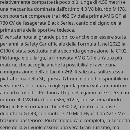
relativamente compatte (è poco più lunga di 4,50 metri) e
una meccanica dominata dall’ottimo
4.0 V8 biturbo M178
,
con potenze comprese tra i 462 CV della prima AMG GT ai
730 CV dell’esagerata Black Series, canto del cigno della
prima serie della sportiva tedesca.
Diventata nota al grande pubblico anche per essere stata
per anni la
Safety Car ufficiale della Formula 1
, nel 2022 la
C190 è stata sostituita dalla
seconda generazione, la C192
.
Più lunga e più larga, la rinnovata AMG GT è un’auto più
matura, che accoglie anche la possibilità di avere una
configurazione dell’abitacolo 2+2
.
Realizzata sulla stessa
piattaforma della SL
, questa GT non è quindi disponibile in
versione Cabrio, ma accoglie per la prima volta un motore
a quattro cilindri. Restano al top della gamma le
GT 63
, con
motore 4.0 V8 biturbo da 585, 612 e, con sistema ibrido
Plug-In E Performance, ben 830 CV, mentre alla base
debutta la
GT 43
, con motore 2.0 Mild Hybrid da 421 CV e
trazione posteriore. Più tecnologica e completa, la seconda
serie della GT vuole essere una vera Gran Turismo, ma