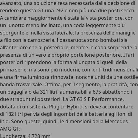
avanzato, una soluzione resa necessaria dalla decisione di
rendere questa GT una 2+2 e non più una due posti secchi.
A cambiare maggiormente è stata la vista posteriore, con
un lunotto meno inclinato, una coda leggermente più
sporgente e, nella vista laterale, la presenza delle
maniglie
a filo con la carrozzeria
. I passaruota sono bombati sia
all’anteriore che al posteriore, mentre in coda sorprende la
presenza di un vero e proprio portellone posteriore. I fari
posteriori riprendono la forma allungata di quelli della
prima serie, ma sono più moderni, con lenti tridimensionali
e una firma luminosa rinnovata, nonché uniti da una sottile
banda trasversale.
Ottima, per il segmento, la praticità, con
un bagagliaio da 321 litri
, aumentabili a 675 abbattendo i
due strapuntini posteriori. La GT 63 S E Performance,
dotata di un sistema Plug-In Hybrid, si deve accontentare
di 182 litri per via degli ingombri della batteria agli ioni di
litio.
Sono queste, quindi, le dimensioni della Mercedes-
AMG GT
:
Lunghezza: 4.728 mm