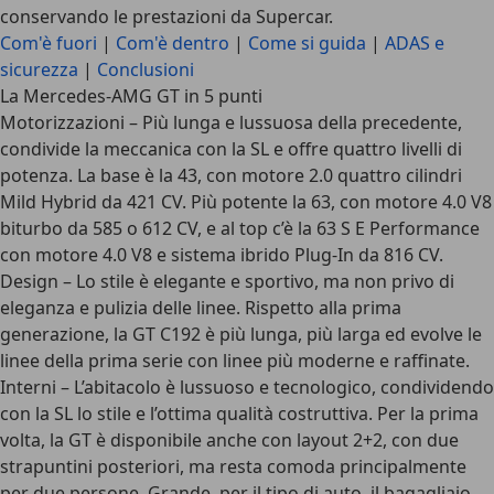
conservando le prestazioni da Supercar.
Com'è fuori
|
Com'è dentro
|
Come si guida
|
ADAS e
sicurezza
|
Conclusioni
La Mercedes-AMG GT in 5 punti
Motorizzazioni
– Più lunga e lussuosa della precedente,
condivide la meccanica con la SL e offre quattro livelli di
potenza. La base è la 43, con motore 2.0 quattro cilindri
Mild Hybrid da 421 CV. Più potente la 63, con motore 4.0 V8
biturbo da 585 o 612 CV, e al top c’è la 63 S E Performance
con motore 4.0 V8 e sistema ibrido Plug-In da 816 CV.
Design
– Lo stile è elegante e sportivo, ma non privo di
eleganza e pulizia delle linee. Rispetto alla prima
generazione, la GT C192 è più lunga, più larga ed evolve le
linee della prima serie con linee più moderne e raffinate.
Interni
– L’abitacolo è lussuoso e tecnologico, condividendo
con la SL lo stile e l’ottima qualità costruttiva. Per la prima
volta, la GT è disponibile anche con layout 2+2, con due
strapuntini posteriori, ma resta comoda principalmente
per due persone. Grande, per il tipo di auto, il bagagliaio.