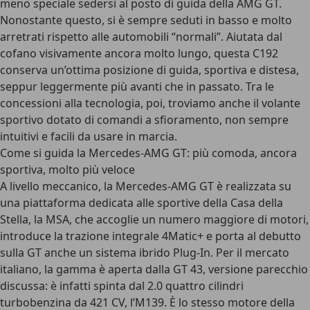
meno speciale sedersi al posto di guida della AMG GT.
Nonostante questo, si è sempre seduti in basso e molto
arretrati rispetto alle automobili “normali”. Aiutata dal
cofano visivamente ancora molto lungo, questa C192
conserva un’ottima posizione di guida, sportiva e distesa,
seppur leggermente più avanti che in passato. Tra le
concessioni alla tecnologia, poi, troviamo anche il volante
sportivo dotato di
comandi a sfioramento
, non sempre
intuitivi e facili da usare in marcia.
Come si guida la Mercedes-AMG GT: più comoda, ancora
sportiva, molto più veloce
A livello meccanico,
la Mercedes-AMG GT è realizzata su
una piattaforma dedicata alle sportive della Casa della
Stella, la MSA
, che accoglie un numero maggiore di motori,
introduce la trazione integrale 4Matic+ e porta al debutto
sulla GT anche un sistema ibrido Plug-In. Per il mercato
italiano, la gamma è aperta dalla
GT 43
, versione parecchio
discussa: è infatti spinta dal 2.0 quattro cilindri
turbobenzina da 421 CV, l’M139. È lo stesso motore della