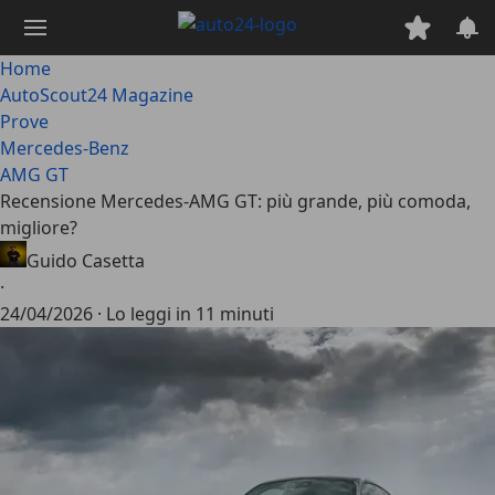
Passa
al
contenuto
Home
principale
AutoScout24 Magazine
Prove
Mercedes-Benz
AMG GT
Recensione Mercedes-AMG GT: più grande, più comoda,
migliore?
Guido Casetta
·
24/04/2026
·
Lo leggi in 11 minuti