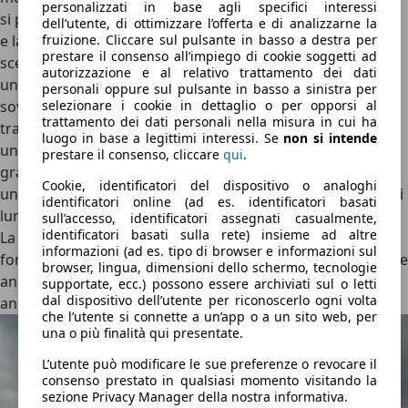
personalizzati in base agli specifici interessi
si può andare con tranquillità sfruttando l’ottimo comfort
dell’utente, di ottimizzare l’offerta e di analizzarne la
fruizione. Cliccare sul pulsante in basso a destra per
e la ricca dotazione tecnologica e di sicurezza.
Se, però, si
prestare il consenso all’impiego di cookie soggetti ad
sceglie si spingere la GT sa ancora il fatto suo, con
autorizzazione e al relativo trattamento dei dati
un’anima differente
. Se, infatti, prima era nota per essere
personali oppure sul pulsante in basso a sinistra per
selezionare i cookie in dettaglio o per opporsi al
sovrasterzante e piuttosto impegnativa, ora, complice la
trattamento dei dati personali nella misura in cui ha
trazione integrale,
è estremamente stabile, veloce e con
luogo in base a legittimi interessi. Se
non si intende
una buona agilità
nonostante il peso e le dimensioni,
prestare il consenso, cliccare
qui
.
grazie anche alle ruote posteriori sterzanti, di serie. Non è
Cookie, identificatori del dispositivo o analoghi
una supersportiva dura e pura, ma una Gran Turismo per i
identificatori online (ad es. identificatori basati
lunghi viaggi e, quando c’è spazio, capace di emozionare.
sull’accesso, identificatori assegnati casualmente,
identificatori basati sulla rete) insieme ad altre
La trazione 4Matic+, poi, ha anche la modalità “2WD”
, per
informazioni (ad es. tipo di browser e informazioni sul
forzare la presenza della sola trazione posteriore: se volete
browser, lingua, dimensioni dello schermo, tecnologie
ancora provare le emozioni della vecchia GT, ci sono
supportate, ecc.) possono essere archiviati sul o letti
dal dispositivo dell’utente per riconoscerlo ogni volta
ancora.
che l’utente si connette a un’app o a un sito web, per
una o più finalità qui presentate.
L’utente può modificare le sue preferenze o revocare il
consenso prestato in qualsiasi momento visitando la
sezione Privacy Manager della nostra informativa.