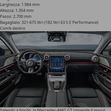
Larghezza: 1.984 mm
Altezza: 1.354 mm
Passo: 2.700 mm
Bagagliaio: 321-675 litri (182 litri 63 S E Performance)
Com’è dentro
Salendo a bordo,
la Mercedes-AMG GT riprende il layout