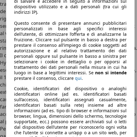
di salvare e accedere in seguito a informazioni sul
trasformato radicalmente il comportamento dinamico
dispositivo utilizzato e a dati personali (tra cui gli
della Corolla. Con un baricentro abbassato, un telaio più
indirizzi IP).
rigido e uno schema di sospensioni posteriori multi-link di
Questo consente di presentare annunci pubblicitari
serie su tutte le versioni, la vettura restituisce un feedback
personalizzati in base agli specifici interessi
al volante preciso e rassicurante. In curva si dimostra
dell’utente, di ottimizzare l’offerta e di analizzarne la
fruizione. Cliccare sul pulsante in basso a destra per
stabile e piatta, garantendo un handling che non fa
prestare il consenso all’impiego di cookie soggetti ad
rimpiangere berline dall'impostazione puramente sportiva.
autorizzazione e al relativo trattamento dei dati
Il cuore pulsante dell'esperienza di guida è il
sistema Full
personali oppure sul pulsante in basso a sinistra per
selezionare i cookie in dettaglio o per opporsi al
Hybrid
, giunto alla sua quinta generazione negli ultimi
trattamento dei dati personali nella misura in cui ha
esemplari commercializzati. La motorizzazione di ingresso,
luogo in base a legittimi interessi. Se
non si intende
il
1.8 HEV da 140 CV
, rappresenta il perfetto equilibrio per
prestare il consenso, cliccare
qui
.
chi cerca la massima efficienza in città e nei percorsi
Cookie, identificatori del dispositivo o analoghi
extraurbani, offrendo un'ottima silenziosità di marcia. Il
identificatori online (ad es. identificatori basati
cambio e-CVT
, pur ottimizzato, mantiene la caratteristica di
sull’accesso, identificatori assegnati casualmente,
identificatori basati sulla rete) insieme ad altre
far salire i giri del motore in caso di repentine e forti
informazioni (ad es. tipo di browser e informazioni sul
accelerazioni, ma lo fa in modo molto più mitigato rispetto
browser, lingua, dimensioni dello schermo, tecnologie
al passato.
supportate, ecc.) possono essere archiviati sul o letti
dal dispositivo dell’utente per riconoscerlo ogni volta
Per chi cercava maggiore verve, il
2.0 HEV da 196 CV
che l’utente si connette a un’app o a un sito web, per
garantiva un piglio decisamente più brillante e corposo in