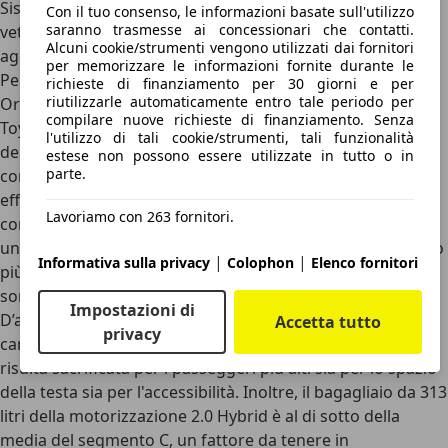
Sistema di arresto di emergenza, capace di accostare la
Con il tuo consenso, le informazioni basate sull'utilizzo
saranno trasmesse ai concessionari che contatti.
vettura in sicurezza qualora il conducente non risponda
Alcuni cookie/strumenti vengono utilizzati dai fornitori
agli avvisi in caso di malore
per memorizzare le informazioni fornite durante le
Perché scegliere la Corolla e perché no
richieste di finanziamento per 30 giorni e per
riutilizzarle automaticamente entro tale periodo per
Ora che non si può più comprare in concessionaria, la
compilare nuove richieste di finanziamento. Senza
Toyota Corolla resta una delle migliori opzioni sul mercato
l'utilizzo di tali cookie/strumenti, tali funzionalità
dell'usato e delle chilometri zero per chi cerca una berlina
estese non possono essere utilizzate in tutto o in
parte.
compatta. I motivi per sceglierla sono la
straordinaria
efficienza del sistema ibrido Toyota
, capace di garantire
Lavoriamo con 263 fornitori.
consumi bassissimi senza l'ansia della ricarica alla spina,
un'affidabilità meccanica comprovata dal suo ruolo di auto
|
|
Informativa sulla privacy
Colophon
Elenco fornitori
più venduta al mondo e un comportamento stradale
sorprendentemente godibile.
Impostazioni di
D’altro canto, il design affilato impone alcune rinunce. La
Accetta tutto
privacy
carrozzeria spiovente limita l'abitabilità posteriore, che
risulta sacrificata per i passeggeri più alti sia per lo spazio
della testa sia per l'accessibilità. Inoltre, il
bagagliaio da 313
litri
della motorizzazione 2.0 Hybrid è al di sotto della
media del segmento C, un fattore da tenere in