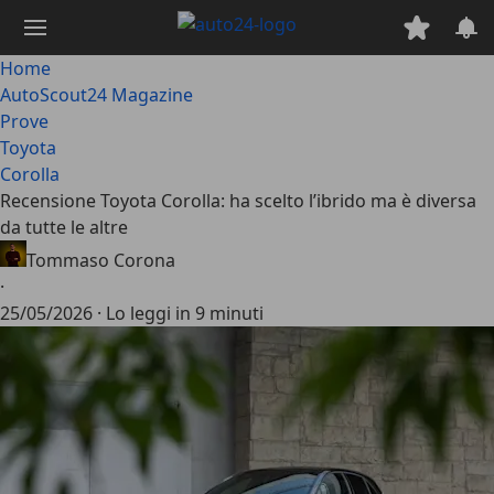
Passa
al
contenuto
Home
principale
AutoScout24 Magazine
Prove
Toyota
Corolla
Recensione Toyota Corolla: ha scelto l’ibrido ma è diversa
da tutte le altre
Tommaso Corona
·
25/05/2026
·
Lo leggi in 9 minuti