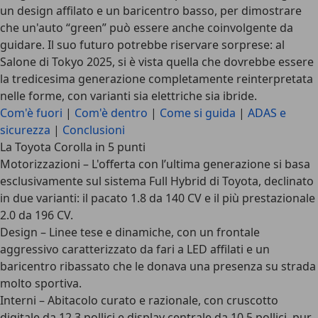
un design affilato e un baricentro basso, per dimostrare
che un'auto “green” può essere anche coinvolgente da
guidare. Il suo futuro potrebbe riservare sorprese: al
Salone di Tokyo 2025
, si è vista quella che dovrebbe essere
la tredicesima generazione completamente reinterpretata
nelle forme, con varianti sia elettriche sia ibride.
Com'è fuori
|
Com'è dentro
|
Come si guida
|
ADAS e
sicurezza
|
Conclusioni
La Toyota Corolla in 5 punti
Motorizzazioni
– L'offerta con l’ultima generazione si basa
esclusivamente sul sistema Full Hybrid di Toyota, declinato
in due varianti: il pacato 1.8 da 140 CV e il più prestazionale
2.0 da 196 CV.
Design
– Linee tese e dinamiche, con un frontale
aggressivo caratterizzato da fari a LED affilati e un
baricentro ribassato che le donava una presenza su strada
molto sportiva.
Interni
– Abitacolo curato e razionale, con cruscotto
digitale da 12,3 pollici e display centrale da 10,5 pollici, pur