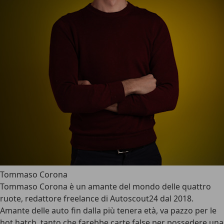
Tommaso Corona
Tommaso Corona è un amante del mondo delle quattro
ruote, redattore freelance di Autoscout24 dal 2018.
Amante delle auto fin dalla più tenera età, va pazzo per le
hot hatch, tanto che farebbe carte false per possedere una