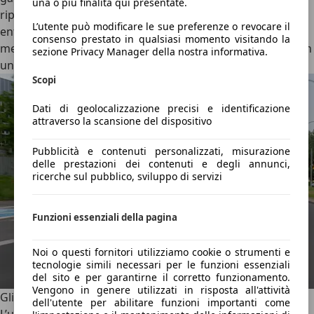
una o più finalità qui presentate.
ripresa, pur mantenendo consumi irrisori. Nel ciclo misto,
L’utente può modificare le sue preferenze o revocare il
entrambe le motorizzazioni permettevano di registrare
consenso prestato in qualsiasi momento visitando la
medie di percorrenza eccellenti, spesso vicine ai 20 km con
sezione Privacy Manager della nostra informativa.
un singolo litro di benzina.
Scopi
Dati di geolocalizzazione precisi e identificazione
attraverso la scansione del dispositivo
Pubblicità e contenuti personalizzati, misurazione
delle prestazioni dei contenuti e degli annunci,
ricerche sul pubblico, sviluppo di servizi
Funzioni essenziali della pagina
Noi o questi fornitori utilizziamo cookie o strumenti e
tecnologie simili necessari per le funzioni essenziali
del sito e per garantirne il corretto funzionamento.
Vengono in genere utilizzati in risposta all'attività
Gli ADAS e la sicurezza
dell'utente per abilitare funzioni importanti come