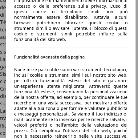
L’ultima Toyota Corolla a listino si è presentata fin dal
l'impostazione e il mantenimento delle informazioni di
accesso o delle preferenze sulla privacy. L'uso di
debutto con un grande aggiornamento del suo pacchetto
questi cookie o tecnologie simili non può
di sicurezza attiva, raggruppato sotto l'ecosistema
Toyota
normalmente essere disabilitato. Tuttavia, alcuni
T-Mate
, che includeva il sofisticato Toyota Safety Sense di
browser potrebbero bloccare questi cookie o
strumenti simili o avvisare l'utente. Il blocco di questi
terza generazione. Di serie si trovano la frenata
cookie o strumenti simili potrebbe influire sulla
automatica d’emergenza, riconoscimento dei segnali
funzionalità del sito web.
stradali, sensori parcheggio anteriori e posteriori e
sistema di mantenimento in corsia.
Funzionalità avanzate della pagina
La dotazione si completa per supportare il conducente e
garantire una guida assistita di Livello 2:
Noi e terze parti utilizziamo vari strumenti tecnologici,
Sistema Pre-Collisione con rilevamento di veicoli, pedoni e
inclusi cookie e strumenti simili sul nostro sito web,
per offrirti funzionalità estese del sito e garantire
ciclisti, attivo anche nelle svolte agli incroci
un'esperienza utente migliorata. Attraverso queste
Cruise Control Adattivo Full Range, in grado di gestire la
funzionalità estese, consentiamo la personalizzazione
distanza di sicurezza fino all'arresto completo e alla
della nostra offerta, ad esempio, per continuare le tue
ricerche in una visita successiva, per mostrarti offerte
successiva ripartenza nel traffico
adatte alla tua zona o per fornire e valutare pubblicità
Lane Trace Assist per il mantenimento attivo della
e messaggi personalizzati. Salviamo il tuo indirizzo e-
traiettoria al centro della corsia
mail localmente se lo inserisci per le ricerche salvate, i
veicoli preferiti o nell'ambito della valutazione dei
Riconoscimento della segnaletica stradale interfacciato
prezzi. Ciò semplifica l'utilizzo del sito web, poiché
con il limitatore di velocità
non è necessario reinserirlo nelle visite successive.