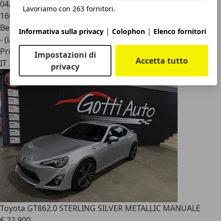
04/2025
Lavoriamo con 263 fornitori.
160.000 km
Benzina
|
|
Informativa sulla privacy
Colophon
Elenco fornitori
- (l/100 km)
Privato
Impostazioni di
Accetta tutto
IT 37138
privacy
Toyota GT86
2.0 STERLING SILVER METALLIC MANUALE
€ 22.900