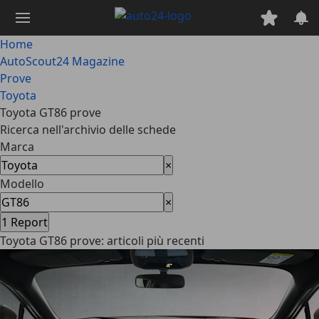
Passa
al
contenuto
Home
principale
AutoScout24 Magazine
Prove
Toyota
Toyota GT86 prove
Ricerca nell'archivio delle schede
Marca
×
Modello
×
1
Report
Toyota GT86 prove: articoli più recenti