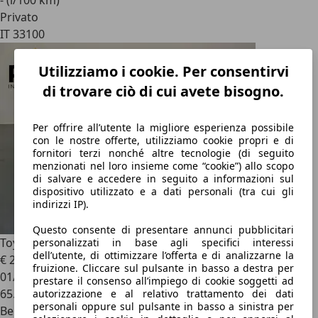
- (l/100 km)
Privato
IT 33100
Utilizziamo i cookie. Per consentirvi
di trovare ciò di cui avete bisogno.
Per offrire all’utente la migliore esperienza possibile
con le nostre offerte, utilizziamo cookie propri e di
fornitori terzi nonché altre tecnologie (di seguito
menzionati nel loro insieme come “cookie”) allo scopo
di salvare e accedere in seguito a informazioni sul
dispositivo utilizzato e a dati personali (tra cui gli
indirizzi IP).
Questo consente di presentare annunci pubblicitari
Toyota GT86
GT86 2.0 white pearl exhaust trd
personalizzati in base agli specifici interessi
dell’utente, di ottimizzare l’offerta e di analizzarne la
€ 20.400
fruizione. Cliccare sul pulsante in basso a destra per
01/2014
prestare il consenso all’impiego di cookie soggetti ad
65.000 km
autorizzazione e al relativo trattamento dei dati
personali oppure sul pulsante in basso a sinistra per
Benzina