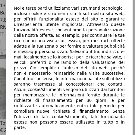
132.900 km
Noi e terze parti utilizziamo vari strumenti tecnologici,
Benzina
inclusi cookie e strumenti simili sul nostro sito web,
per offrirti funzionalità estese del sito e garantire
7,8 l/100 km (comb.)
un'esperienza utente migliorata. Attraverso queste
Rivenditore
funzionalità estese, consentiamo la personalizzazione
IT 24069
della nostra offerta, ad esempio, per continuare le tue
ricerche in una visita successiva, per mostrarti offerte
adatte alla tua zona o per fornire e valutare pubblicità
e messaggi personalizzati. Salviamo il tuo indirizzo e-
mail localmente se lo inserisci per le ricerche salvate, i
veicoli preferiti o nell'ambito della valutazione dei
prezzi. Ciò semplifica l'utilizzo del sito web, poiché
non è necessario reinserirlo nelle visite successive.
Con il tuo consenso, le informazioni basate sull'utilizzo
saranno trasmesse ai concessionari che contatti.
Alcuni cookie/strumenti vengono utilizzati dai fornitori
per memorizzare le informazioni fornite durante le
richieste di finanziamento per 30 giorni e per
riutilizzarle automaticamente entro tale periodo per
compilare nuove richieste di finanziamento. Senza
l'utilizzo di tali cookie/strumenti, tali funzionalità
estese non possono essere utilizzate in tutto o in
Toyota GT86
parte.
€ 22.000