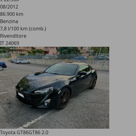
08/2012
86.900 km
Benzina
7,8 l/100 km (comb.)
Rivenditore
IT 24069
Toyota GT86
GT86 2.0