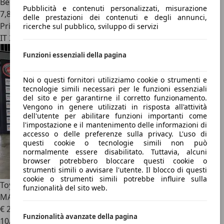
Benzina
Pubblicità e contenuti personalizzati, misurazione
7,8 l/100 km (comb.)
delle prestazioni dei contenuti e degli annunci,
Privato
ricerche sul pubblico, sviluppo di servizi
IT 33010
Funzioni essenziali della pagina
Noi o questi fornitori utilizziamo cookie o strumenti e
tecnologie simili necessari per le funzioni essenziali
del sito e per garantirne il corretto funzionamento.
Vengono in genere utilizzati in risposta all'attività
dell'utente per abilitare funzioni importanti come
l'impostazione e il mantenimento delle informazioni di
accesso o delle preferenze sulla privacy. L'uso di
questi cookie o tecnologie simili non può
normalmente essere disabilitato. Tuttavia, alcuni
browser potrebbero bloccare questi cookie o
strumenti simili o avvisare l'utente. Il blocco di questi
cookie o strumenti simili potrebbe influire sulla
Toyota GT86
2.0 1ST EDITION LIGHTNING RED IN SEDE
funzionalità del sito web.
MANUALE MAM
€ 21.900
Funzionalità avanzate della pagina
10/2012