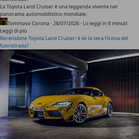
La
Toyota Land Cruiser
è una leggenda vivente nel
panorama automobilistico mondiale.
Tommaso Corona
·
28/07/2026
·
Lo leggi in 8 minuti
Leggi di più
Recensione Toyota Land Cruiser: è lei la vera l’icona del
fuoristrada?