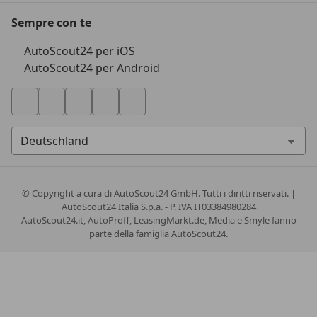
Sempre con te
AutoScout24 per iOS
AutoScout24 per Android
© Copyright
a cura di AutoScout24 GmbH. Tutti i diritti riservati. |
AutoScout24 Italia S.p.a. - P. IVA IT03384980284
AutoScout24.it, AutoProff, LeasingMarkt.de, Media e Smyle fanno
parte della famiglia AutoScout24.