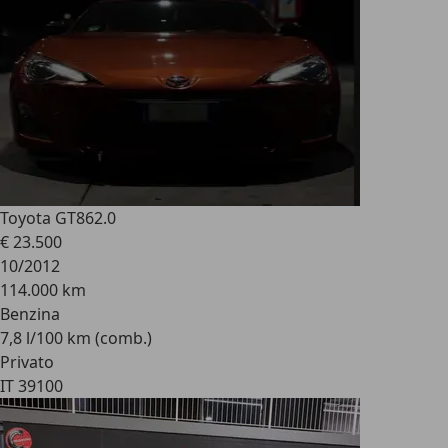
Toyota GT86
2.0
€ 23.500
10/2012
114.000 km
Benzina
7,8 l/100 km (comb.)
Privato
IT 39100