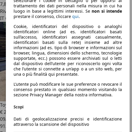
selezionare i cookie in dettaglio o per opporsi al
7,8 l/100 km (comb.)
trattamento dei dati personali nella misura in cui ha
Rivenditore
luogo in base a legittimi interessi. Se
non si intende
prestare il consenso, cliccare
qui
.
IT 61032
Cookie, identificatori del dispositivo o analoghi
identificatori online (ad es. identificatori basati
sull’accesso, identificatori assegnati casualmente,
identificatori basati sulla rete) insieme ad altre
informazioni (ad es. tipo di browser e informazioni sul
browser, lingua, dimensioni dello schermo, tecnologie
supportate, ecc.) possono essere archiviati sul o letti
dal dispositivo dell’utente per riconoscerlo ogni volta
che l’utente si connette a un’app o a un sito web, per
una o più finalità qui presentate.
L’utente può modificare le sue preferenze o revocare il
consenso prestato in qualsiasi momento visitando la
sezione Privacy Manager della nostra informativa.
Toyota GT86
GT86 2.0
Scopi
€ 21.000
09/2012
Dati di geolocalizzazione precisi e identificazione
attraverso la scansione del dispositivo
91.000 km