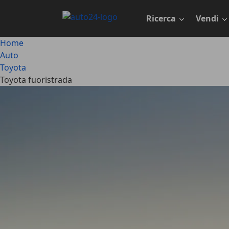
Passa
al
Ricerca
Vendi
contenuto
principale
Home
Auto
Toyota
Toyota fuoristrada