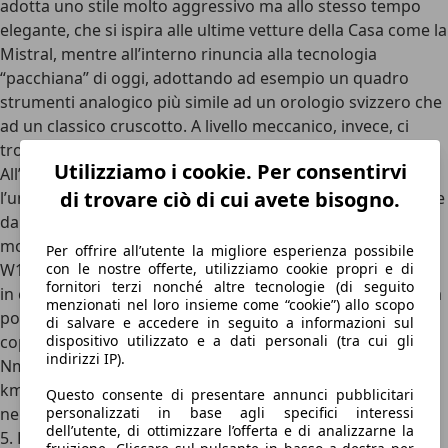
adotta uno stile molto aggressivo ma allo stesso tempo
elegante, che si ispira alle ultime vetture della Casa come la
Mistral, mentre all’interno rinuncia alla tecnologia
“pacchiana” di oggi, adottando ad esempio un quadro
strumenti analogico più simile ad un orologio svizzero che
ad un classico cruscotto. A livello meccanico, invece, ci
troviamo di fronte alla
prima Bugatti ibrida di sempre
.
Utilizziamo i cookie. Per consentirvi
All’anteriore, infatti, ci sono due motori elettrici da 335 CV
di trovare ciò di cui avete bisogno.
l’uno, mentre in coda c’è un terzo motore elettrico, sempre
da 335 CV, tra cambio doppia frizione a 8 rapporti e
motore termico. Giusto, il motore: l’addio al leggendario
Per offrire all’utente la migliore esperienza possibile
W16 porta al debutto un sorprendente
8.3 V16 sviluppato
con le nostre offerte, utilizziamo cookie propri e di
fornitori terzi nonché altre tecnologie (di seguito
in collaborazione con Cosworth
, aspirato e con linea rossa
menzionati nel loro insieme come “cookie”) allo scopo
posizionata molto in alto, da ben 1.000 CV e 900 Nm di
di salvare e accedere in seguito a informazioni sul
coppia. La potenza massima, così, è di
1.800 CV, con 1.985
dispositivo utilizzato e a dati personali (tra cui gli
indirizzi IP).
Nm di coppia
. La velocità massima dovrebbe essere di 445
km/h, con i test ufficiali che dovrebbero arrivare proprio
Questo consente di presentare annunci pubblicitari
nei prossimi mesi.
personalizzati in base agli specifici interessi
dell’utente, di ottimizzare l’offerta e di analizzarne la
5. Koenigsegg Agera RS