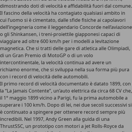
dimostrando doti di velocità e affidabilità fuori dal comune.
Il fascino della velocità ha contagiato qualsiasi ambito in
cui l’uomo si è cimentato, dalle sfide fisiche ai capolavori
dell’ingegneria come il leggendario Concorde nell’aviazione
o gli Shinkansen, i treni-proiettile giapponesi capaci di
viaggiare ad oltre 600 km/h per i modelli a levitazione
magnetica. Che si tratti delle gare di atletica alle Olimpiadi,
di un Gran Premio di MotoGP o di un volo
intercontinentale,
la velocità continua ad avere un
richiamo enorme
, che si sviluppa nella sua forma più pura
con i record di velocità delle automobili.
Il primo record di velocità documentato è datato 1899
, con
la “La Jamais Contente”, un’auto elettrica da circa 68 CV che,
il 1° maggio 1899 vicino a Parigi, fu la prima automobile a
superare i
100 km/h
. Dopo di lei, nei due secoli successivi si
è continuato a spingere per ottenere record sempre più
incredibili.
Nel 1997, Andy Green alla guida di una
ThrustSSC
, un prototipo con motori a jet Rolls-Royce da