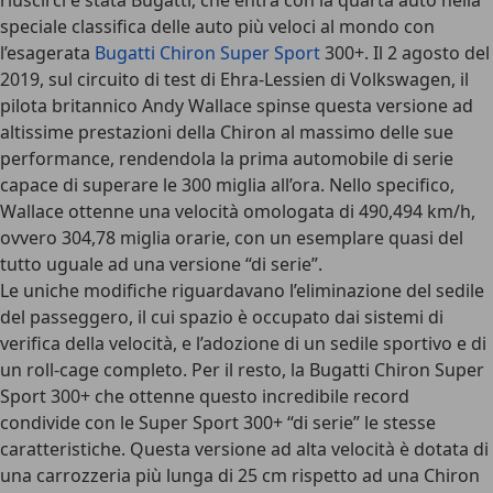
riuscirci è stata
Bugatti
, che entra con la quarta auto nella
speciale classifica delle auto più veloci al mondo con
l’esagerata
Bugatti Chiron Super Sport
300+. Il 2 agosto del
2019, sul circuito di test di Ehra-Lessien di Volkswagen, il
pilota britannico Andy Wallace spinse questa versione ad
altissime prestazioni della Chiron al massimo delle sue
performance, rendendola la prima automobile di serie
capace di superare le 300 miglia all’ora. Nello specifico,
Wallace ottenne una velocità omologata di
490,494 km/h
,
ovvero 304,78 miglia orarie, con un esemplare quasi del
tutto uguale ad una versione “di serie”.
Le uniche modifiche riguardavano l’eliminazione del sedile
del passeggero, il cui spazio è occupato dai sistemi di
verifica della velocità, e l’adozione di un sedile sportivo e di
un roll-cage completo. Per il resto, la Bugatti Chiron Super
Sport 300+ che ottenne questo incredibile record
condivide con le Super Sport 300+ “di serie” le stesse
caratteristiche. Questa versione ad alta velocità è dotata di
una carrozzeria più lunga di 25 cm rispetto ad una Chiron