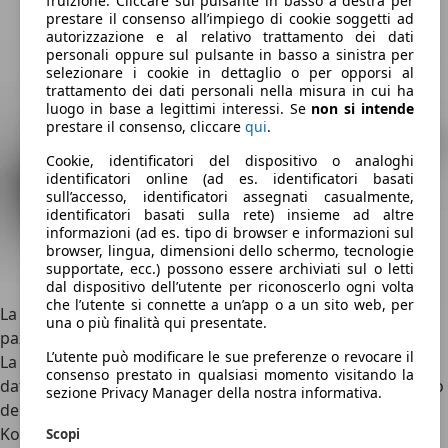
fruizione. Cliccare sul pulsante in basso a destra per
prestare il consenso all’impiego di cookie soggetti ad
autorizzazione e al relativo trattamento dei dati
personali oppure sul pulsante in basso a sinistra per
selezionare i cookie in dettaglio o per opporsi al
trattamento dei dati personali nella misura in cui ha
luogo in base a legittimi interessi. Se
non si intende
prestare il consenso, cliccare
qui
.
Cookie, identificatori del dispositivo o analoghi
identificatori online (ad es. identificatori basati
sull’accesso, identificatori assegnati casualmente,
identificatori basati sulla rete) insieme ad altre
informazioni (ad es. tipo di browser e informazioni sul
browser, lingua, dimensioni dello schermo, tecnologie
supportate, ecc.) possono essere archiviati sul o letti
dal dispositivo dell’utente per riconoscerlo ogni volta
che l’utente si connette a un’app o a un sito web, per
La seconda
Koenigsegg
di questa classifica è una delle più
una o più finalità qui presentate.
pazze vetture della Casa svedese, la
Koenigsegg Agera
RS.
L’utente può modificare le sue preferenze o revocare il
La RS è arrivata nel 2015, a 5 anni dal lancio della Agera
consenso prestato in qualsiasi momento visitando la
datato 2010. Quest’ultima è l’erede della CCX, la prima auto
sezione Privacy Manager della nostra informativa.
del brand scandinavo che fece conoscere il nome
Koenigsegg in tutto il mondo per le prestazioni e lo stile a
Scopi