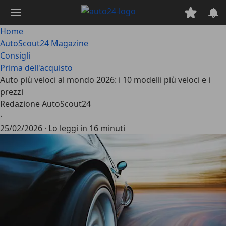
Passa
al
contenuto
Home
principale
AutoScout24 Magazine
Consigli
Prima dell'acquisto
Auto più veloci al mondo 2026: i 10 modelli più veloci e i
prezzi
Redazione AutoScout24
·
25/02/2026
·
Lo leggi in 16 minuti