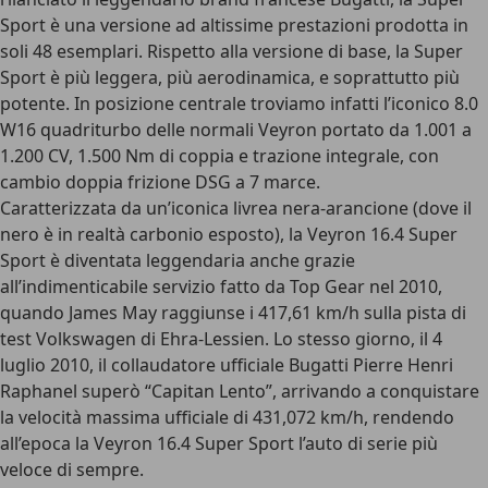
Sport è una versione ad altissime prestazioni prodotta in
soli 48 esemplari. Rispetto alla versione di base, la Super
Sport è più leggera, più aerodinamica, e soprattutto più
potente. In posizione centrale troviamo infatti l’iconico 8.0
W16 quadriturbo delle normali Veyron portato da 1.001 a
1.200 CV, 1.500 Nm di coppia e trazione integrale, con
cambio doppia frizione DSG a 7 marce.
Caratterizzata da un’iconica livrea nera-arancione (dove il
nero è in realtà carbonio esposto), la Veyron 16.4 Super
Sport è diventata leggendaria anche grazie
all’indimenticabile servizio fatto da
Top Gear
nel 2010,
quando
James May
raggiunse i 417,61 km/h sulla pista di
test Volkswagen di Ehra-Lessien. Lo stesso giorno, il 4
luglio 2010, il collaudatore ufficiale Bugatti Pierre Henri
Raphanel superò “Capitan Lento”, arrivando a conquistare
la velocità massima ufficiale di 431,072 km/h, rendendo
all’epoca la Veyron 16.4 Super Sport l’auto di serie più
veloce di sempre.