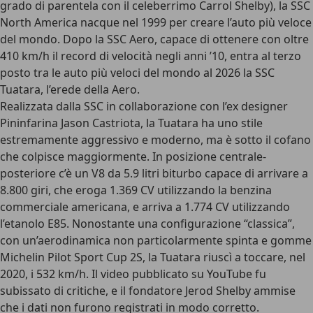
grado di parentela con il celeberrimo Carrol Shelby), la SSC
North America nacque nel 1999 per creare l’auto più veloce
del mondo. Dopo la
SSC Aero
, capace di ottenere con oltre
410 km/h il record di velocità negli anni ’10, entra al terzo
posto tra le auto più veloci del mondo al 2026 la
SSC
Tuatara
, l’erede della Aero.
Realizzata dalla SSC in collaborazione con l’ex designer
Pininfarina Jason Castriota, la Tuatara ha uno stile
estremamente aggressivo e moderno, ma è sotto il cofano
che colpisce maggiormente. In posizione centrale-
posteriore c’è un
V8 da 5.9 litri biturbo capace di arrivare a
8.800 giri
, che eroga 1.369 CV utilizzando la benzina
commerciale americana, e arriva a
1.774 CV
utilizzando
l’etanolo E85. Nonostante una configurazione “classica”,
con un’aerodinamica non particolarmente spinta e gomme
Michelin Pilot Sport Cup 2S, la Tuatara riuscì a toccare, nel
2020, i 532 km/h. Il video pubblicato su YouTube fu
subissato di critiche, e il fondatore Jerod Shelby ammise
che i dati non furono registrati in modo corretto.