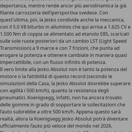
deportanza, mentre rende ancor più aerodinamica la già
filante carrozzeria dell’ipersportiva svedese. Con
quest’ultima, poi, la Jesko condivide anche la meccanica,
con il
5.0 V8 biturbo in alluminio che qui arriva a 1.625 CV e
1.500 Nm di coppia se alimentato ad etanolo E85
, scaricati
sulle sole ruote posteriori da un cambio LST (Light Speed
Transmission) a 9 marce e con 7 frizioni, che punta ad
erogare la potenza e ottenere cambiate in maniera quasi
impercettibile, con un flusso infinito di potenza.
Il vero limite alla Jesko Absolut non è tanto la potenza del
motore o la fattibilità di questo record (secondo le
simulazioni della Casa,
la Jesko Absolut dovrebbe superare
con agilità i 500 km/h
), quanto la
resistenza degli
pneumatici
. Koenigsegg, infatti, non ha ancora trovato
delle gomme in grado di sopportare le sollecitazioni che
l’auto subirebbe a oltre 500 km/h. Appena questo sarà
realtà, allora la Koenigsegg Jesko Absolut potrà diventare
ufficialmente l’auto più veloce del mondo nel 2026.