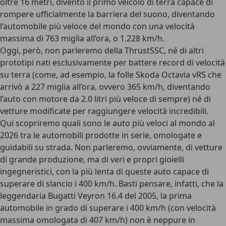
oltre 16 metri, diventò
il primo veicolo di terra capace di
rompere ufficialmente la barriera del suono
, diventando
l’automobile più veloce del mondo con una velocità
massima di
763 miglia all’ora, o 1.228 km/h
.
Oggi, però, non parleremo della ThrustSSC, né di altri
prototipi nati esclusivamente per battere record di velocità
su terra (come, ad esempio, la folle Skoda Octavia vRS che
arrivò a 227 miglia all’ora, ovvero 365 km/h, diventando
l’auto con motore da 2.0 litri più veloce di sempre) né di
vetture modificate per raggiungere velocità incredibili.
Qui scopriremo quali sono le auto più veloci al mondo al
2026 tra le automobili prodotte in serie, omologate e
guidabili su strada
. Non parleremo, ovviamente, di vetture
di grande produzione, ma di veri e propri gioielli
ingegneristici, con la più lenta di queste auto capace di
superare di slancio i 400 km/h. Basti pensare, infatti, che la
leggendaria
Bugatti Veyron 16.4 del 2005, la prima
automobile in grado di superare i 400 km/h (con velocità
massima omologata di 407 km/h) non è neppure in