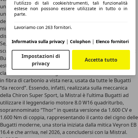
l'utilizzo di tali cookie/strumenti, tali funzionalità
unicamente con carrozzeria roadster, e non è importante
estese non possono essere utilizzate in tutto o in
unicamente per quello. Lo stile, infatti, anticipa quello
parte.
dell’attuale Tourbillon, diventando ben più aggressiva e
Lavoriamo con 263 fornitori.
minacciosa della Chiron su cui è basata, più elegante e
discreta.
|
|
Informativa sulla privacy
Colophon
Elenco fornitori
Se, poi, all’interno la leva del cambio è sostituita da una
scultura dell’”Elefante Danzante”, realizzata da Rembrandt
Impostazioni di
Bugatti, il fratello del fondatore Ettore Bugatti, a livello
Accetta tutto
privacy
estetico la W16 Mistral che ha ottenuto il record ha l’ormai
classica livrea con dettagli e cerchi arancioni e carrozzeria
in fibra di carbonio a vista nera, usata da tutte le Bugatti
“da record”. Essendo, infatti, realizzata sulla meccanica
della Chiron Super Sport, la Mistral è l’ultima Bugatti ad
utilizzare il leggendario motore 8.0 W16 quadriturbo,
soprannominato “Thor” in questa versione da 1.600 CV e
1.600 Nm di coppia, rappresentando il canto del cigno delle
Bugatti moderne, una storia iniziata dalla mitica Veyron EB
16.4 e che arriva, nel 2026, a concludersi con la Mistral.