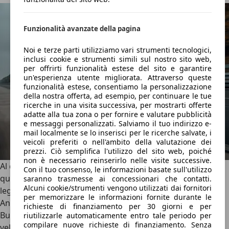
Funzionalità avanzate della pagina
Noi e terze parti utilizziamo vari strumenti tecnologici,
inclusi cookie e strumenti simili sul nostro sito web,
per offrirti funzionalità estese del sito e garantire
un'esperienza utente migliorata. Attraverso queste
funzionalità estese, consentiamo la personalizzazione
della nostra offerta, ad esempio, per continuare le tue
ricerche in una visita successiva, per mostrarti offerte
adatte alla tua zona o per fornire e valutare pubblicità
e messaggi personalizzati. Salviamo il tuo indirizzo e-
mail localmente se lo inserisci per le ricerche salvate, i
veicoli preferiti o nell'ambito della valutazione dei
prezzi. Ciò semplifica l'utilizzo del sito web, poiché
non è necessario reinserirlo nelle visite successive.
Al quarto posto torna una Bugatti, e non è una Bugatti
Con il tuo consenso, le informazioni basate sull'utilizzo
qualsiasi. Nel novembre del 2024, infatti, sull’ormai
saranno trasmesse ai concessionari che contatti.
Alcuni cookie/strumenti vengono utilizzati dai fornitori
leggendaria pista di test di Ehra-Lessien, il collaudatore
per memorizzare le informazioni fornite durante le
Andy Wallace raggiunse i 453,91 km/h al volante della
richieste di finanziamento per 30 giorni e per
Bugatti W16 Mistral, rendendola l’automobile scoperta più
riutilizzarle automaticamente entro tale periodo per
compilare nuove richieste di finanziamento. Senza
veloce del mondo. La W16 Mistral, infatti, è disponibile