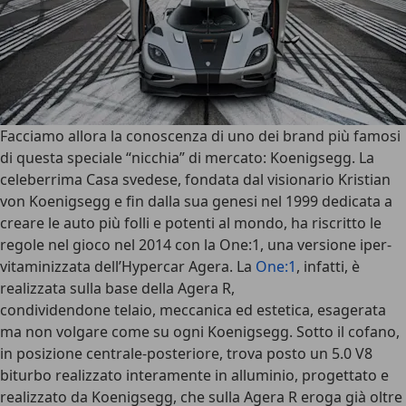
Facciamo allora la conoscenza di uno dei brand più famosi
di questa speciale “nicchia” di mercato: Koenigsegg. La
celeberrima Casa svedese, fondata dal visionario Kristian
von Koenigsegg e fin dalla sua genesi nel 1999 dedicata a
creare le auto più folli e potenti al mondo, ha riscritto le
regole nel gioco nel 2014 con la One:1, una versione iper-
vitaminizzata dell’Hypercar Agera. La
One:1
, infatti, è
realizzata sulla base della Agera R,
condividendone telaio, meccanica ed estetica, esagerata
ma non volgare come su ogni Koenigsegg. Sotto il cofano,
in posizione centrale-posteriore, trova posto un
5.0 V8
biturbo realizzato interamente in alluminio
, progettato e
realizzato da Koenigsegg, che sulla Agera R eroga già oltre