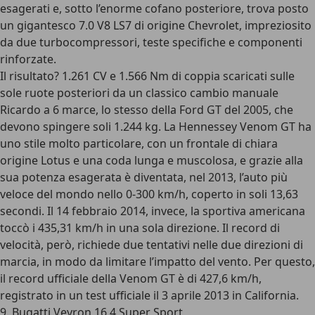
esagerati e, sotto l’enorme cofano posteriore, trova posto
un gigantesco
7.0 V8 LS7 di origine Chevrolet
, impreziosito
da due turbocompressori, teste specifiche e componenti
rinforzate.
Il risultato?
1.261 CV e 1.566 Nm di coppia
scaricati sulle
sole ruote posteriori da un classico cambio manuale
Ricardo a 6 marce, lo stesso della Ford GT del 2005, che
devono spingere soli 1.244 kg. La Hennessey Venom GT ha
uno stile molto particolare, con un frontale di chiara
origine Lotus e una coda lunga e muscolosa, e grazie alla
sua potenza esagerata è diventata, nel 2013, l’auto più
veloce del mondo nello 0-300 km/h, coperto in soli 13,63
secondi. Il 14 febbraio 2014, invece, la sportiva americana
toccò i 435,31 km/h in una sola direzione. Il record di
velocità, però, richiede due tentativi nelle due direzioni di
marcia, in modo da limitare l’impatto del vento. Per questo,
il record ufficiale della Venom GT è di
427,6 km/h
,
registrato in un test ufficiale il 3 aprile 2013 in California.
9. Bugatti Veyron 16.4 Super Sport