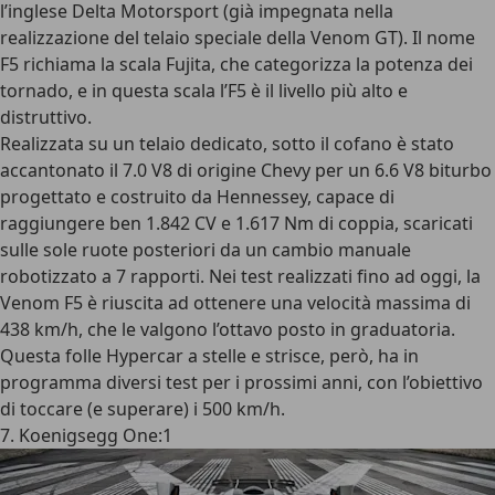
l’inglese Delta Motorsport (già impegnata nella
realizzazione del telaio speciale della Venom GT). Il nome
F5 richiama la scala Fujita, che categorizza la potenza dei
tornado, e in questa scala l’F5 è il livello più alto e
distruttivo.
Realizzata su un telaio dedicato, sotto il cofano è stato
accantonato il 7.0 V8 di origine Chevy per un
6.6 V8 biturbo
progettato e costruito da Hennessey
, capace di
raggiungere ben
1.842 CV e 1.617 Nm di coppia
, scaricati
sulle sole ruote posteriori da un cambio manuale
robotizzato a 7 rapporti. Nei test realizzati fino ad oggi, la
Venom F5 è riuscita ad ottenere una velocità massima di
438 km/h
, che le valgono l’ottavo posto in graduatoria.
Questa folle Hypercar a stelle e strisce, però, ha in
programma diversi test per i prossimi anni, con l’obiettivo
di toccare (e superare) i 500 km/h.
7. Koenigsegg One:1