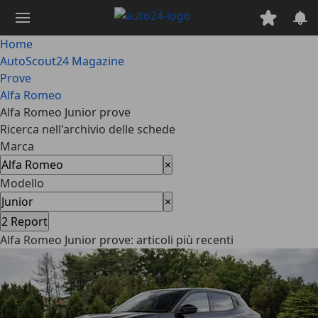
Passa
al
contenuto
Home
principale
AutoScout24 Magazine
Prove
Alfa Romeo
Alfa Romeo Junior prove
Ricerca nell'archivio delle schede
Marca
×
Modello
×
2
Report
Alfa Romeo Junior prove: articoli più recenti