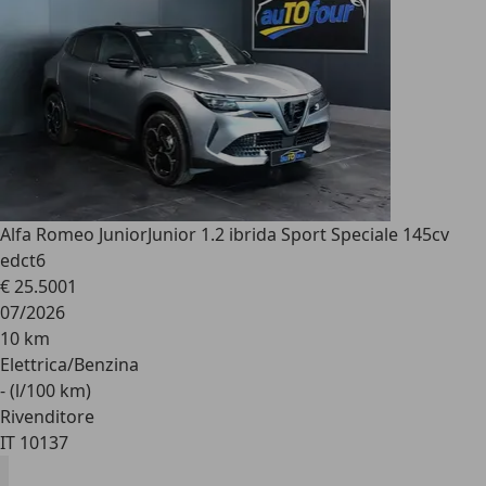
Alfa Romeo Junior
Junior 1.2 ibrida Sport Speciale 145cv
edct6
€ 25.500
1
07/2026
10 km
Elettrica/Benzina
- (l/100 km)
Rivenditore
IT 10137