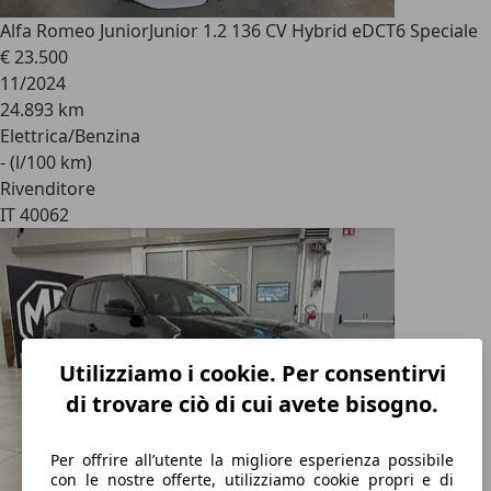
Alfa Romeo Junior
Junior 1.2 136 CV Hybrid eDCT6 Speciale
€ 23.500
11/2024
24.893 km
Elettrica/Benzina
- (l/100 km)
Rivenditore
IT 40062
Utilizziamo i cookie. Per consentirvi
di trovare ciò di cui avete bisogno.
Per offrire all’utente la migliore esperienza possibile
con le nostre offerte, utilizziamo cookie propri e di