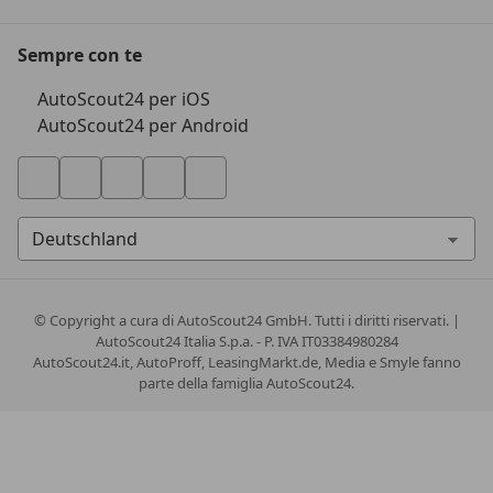
Sempre con te
AutoScout24 per iOS
AutoScout24 per Android
© Copyright
a cura di AutoScout24 GmbH. Tutti i diritti riservati. |
AutoScout24 Italia S.p.a. - P. IVA IT03384980284
AutoScout24.it, AutoProff, LeasingMarkt.de, Media e Smyle fanno
parte della famiglia AutoScout24.