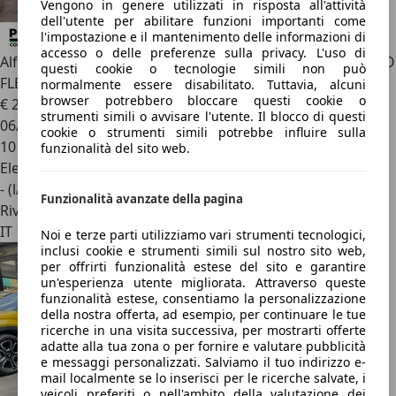
Vengono in genere utilizzati in risposta all'attività
dell'utente per abilitare funzioni importanti come
l'impostazione e il mantenimento delle informazioni di
accesso o delle preferenze sulla privacy. L'uso di
Alfa Romeo Junior
1.2 145CV Hybrid eDCT6 ibrida Ti PROMO
questi cookie o tecnologie simili non può
FLEX
normalmente essere disabilitato. Tuttavia, alcuni
browser potrebbero bloccare questi cookie o
€ 24.490
1
strumenti simili o avvisare l'utente. Il blocco di questi
06/2026
cookie o strumenti simili potrebbe influire sulla
10 km
funzionalità del sito web.
Elettrica/Benzina
- (l/100 km)
Funzionalità avanzate della pagina
Rivenditore
IT 10060
Noi e terze parti utilizziamo vari strumenti tecnologici,
inclusi cookie e strumenti simili sul nostro sito web,
per offrirti funzionalità estese del sito e garantire
un'esperienza utente migliorata. Attraverso queste
funzionalità estese, consentiamo la personalizzazione
della nostra offerta, ad esempio, per continuare le tue
ricerche in una visita successiva, per mostrarti offerte
adatte alla tua zona o per fornire e valutare pubblicità
e messaggi personalizzati. Salviamo il tuo indirizzo e-
mail localmente se lo inserisci per le ricerche salvate, i
veicoli preferiti o nell'ambito della valutazione dei