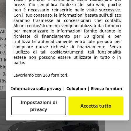
prezzi. Ciò semplifica l'utilizzo del sito web, poiché
non è necessario reinserirlo nelle visite successive.
Con il tuo consenso, le informazioni basate sull'utilizzo
saranno trasmesse ai concessionari che contatti.
Alcuni cookie/strumenti vengono utilizzati dai fornitori
per memorizzare le informazioni fornite durante le
Alfa Romeo Junior
Junior 1.2 ibrida Sprint 145cv edct6 con
richieste di finanziamento per 30 giorni e per
Navigatore
riutilizzarle automaticamente entro tale periodo per
€ 24.500
1
compilare nuove richieste di finanziamento. Senza
l'utilizzo di tali cookie/strumenti, tali funzionalità
07/2026
estese non possono essere utilizzate in tutto o in
1 km
parte.
Elettrica/Benzina
- (l/100 km)
Lavoriamo con 263 fornitori.
Rivenditore
IT 10136
|
|
Informativa sulla privacy
Colophon
Elenco fornitori
Impostazioni di
Accetta tutto
privacy