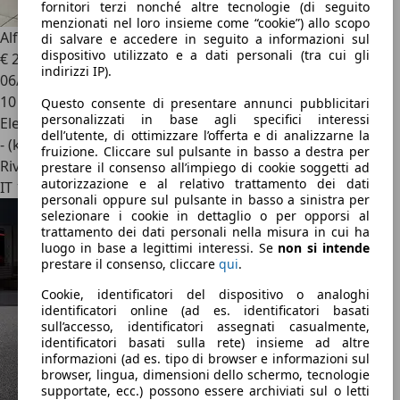
fornitori terzi nonché altre tecnologie (di seguito
menzionati nel loro insieme come “cookie”) allo scopo
Alfa Romeo Junior
- Junior 1.2 ibrida 145cv edct6
di salvare e accedere in seguito a informazioni sul
dispositivo utilizzato e a dati personali (tra cui gli
€ 23.900
1
indirizzi IP).
06/2026
10 km
Questo consente di presentare annunci pubblicitari
personalizzati in base agli specifici interessi
Elettrica/Benzina
dell’utente, di ottimizzare l’offerta e di analizzarne la
- (kWh/100 km)
fruizione. Cliccare sul pulsante in basso a destra per
Rivenditore
prestare il consenso all’impiego di cookie soggetti ad
autorizzazione e al relativo trattamento dei dati
IT 10010
personali oppure sul pulsante in basso a sinistra per
selezionare i cookie in dettaglio o per opporsi al
trattamento dei dati personali nella misura in cui ha
luogo in base a legittimi interessi. Se
non si intende
prestare il consenso, cliccare
qui
.
Cookie, identificatori del dispositivo o analoghi
identificatori online (ad es. identificatori basati
sull’accesso, identificatori assegnati casualmente,
identificatori basati sulla rete) insieme ad altre
informazioni (ad es. tipo di browser e informazioni sul
browser, lingua, dimensioni dello schermo, tecnologie
supportate, ecc.) possono essere archiviati sul o letti