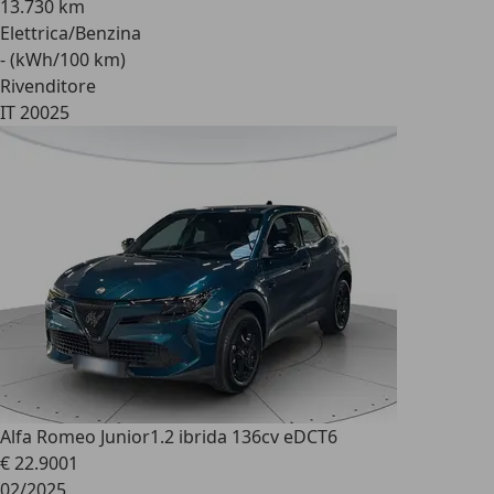
13.730 km
Elettrica/Benzina
- (kWh/100 km)
Rivenditore
IT 20025
Alfa Romeo Junior
1.2 ibrida 136cv eDCT6
€ 22.900
1
02/2025