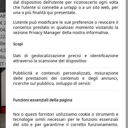
dal dispositivo dell’utente per riconoscerlo ogni volta
che l’utente si connette a un’app o a un sito web, per
una o più finalità qui presentate.
Alfa Romeo Junior
1.2 136CV Hybrid eDCT6 ibrida
L’utente può modificare le sue preferenze o revocare il
€ 23.950
consenso prestato in qualsiasi momento visitando la
04/2025
sezione Privacy Manager della nostra informativa.
22.114 km
Benzina
Scopi
4,9 l/100 km (comb.)
Dati di geolocalizzazione precisi e identificazione
Rivenditore
attraverso la scansione del dispositivo
IT 00148
Pubblicità e contenuti personalizzati, misurazione
delle prestazioni dei contenuti e degli annunci,
ricerche sul pubblico, sviluppo di servizi
Funzioni essenziali della pagina
Noi o questi fornitori utilizziamo cookie o strumenti e
tecnologie simili necessari per le funzioni essenziali
del sito e per garantirne il corretto funzionamento.