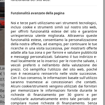
Funzionalità avanzate della pagina
Noi e terze parti utilizziamo vari strumenti tecnologici,
inclusi cookie e strumenti simili sul nostro sito web,
per offrirti funzionalità estese del sito e garantire
un'esperienza utente migliorata. Attraverso queste
funzionalità estese, consentiamo la personalizzazione
della nostra offerta, ad esempio, per continuare le tue
ricerche in una visita successiva, per mostrarti offerte
adatte alla tua zona o per fornire e valutare pubblicità
e messaggi personalizzati. Salviamo il tuo indirizzo e-
mail localmente se lo inserisci per le ricerche salvate, i
veicoli preferiti o nell'ambito della valutazione dei
Lancia Ypsilon
1.2 Turbo 100 100cv
prezzi. Ciò semplifica l'utilizzo del sito web, poiché
non è necessario reinserirlo nelle visite successive.
€ 15.950
1
Con il tuo consenso, le informazioni basate sull'utilizzo
07/2026
saranno trasmesse ai concessionari che contatti.
10 km
Alcuni cookie/strumenti vengono utilizzati dai fornitori
per memorizzare le informazioni fornite durante le
Benzina
richieste di finanziamento per 30 giorni e per
5,2 l/100 km (comb.)
riutilizzarle automaticamente entro tale periodo per
Rivenditore
compilare nuove richieste di finanziamento. Senza