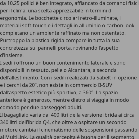
da 10,25 pollici è ben integrato, affiancato da comandi fisici
per il clima, una scelta apprezzabile in termini di
ergonomia. Le
bocchette circolari
retro-illuminate, i
materiali soft-touch e i dettagli in alluminio o carbon look
completano un ambiente raffinato ma non ostentato.
Purtroppo la plastica rigida compare in tutta la sua
concretezza sui pannelli porta, rovinando l’aspetto
d’insieme.
I
sedili
offrono un buon contenimento laterale e sono
disponibili in tessuto, pelle o Alcantara, a seconda
dell’allestimento. Con i sedili realizzati da
Sabelt
in opzione
e i cerchi da 20”, non esiste in commercio B-SUV
dall’aspetto estetico più sportivo, a 360°. Lo spazio
anteriore è generoso, mentre dietro si viaggia in modo
comodo per due passeggeri adulti.
Il
bagagliaio
varia dai 400 litri della versione ibrida ai circa
340 litri dell’ibrida Q4, che oltre a ospitare un secondo
motore cambia il cinematismo delle sospensioni passando
al MultiLink. La qualità percepita è buona per il segmento,