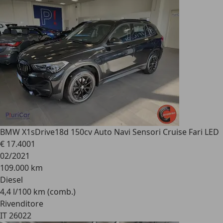
BMW X1
sDrive18d 150cv Auto Navi Sensori Cruise Fari LED
€ 17.400
1
02/2021
109.000 km
Diesel
4,4 l/100 km (comb.)
Rivenditore
IT 26022