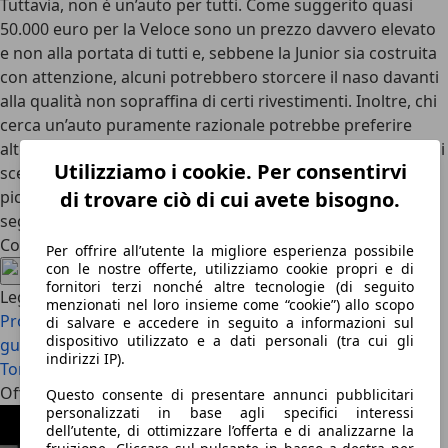
Tuttavia, non è un’auto per tutti. Come suggerito quasi
50.000 euro per la Veloce sono un prezzo davvero elevato
e non alla portata di tutti e, sebbene la Junior sia costruita
con attenzione, alcuni potrebbero
storcere il naso
davanti
alla qualità non sopraffina di certi rivestimenti. Inoltre, chi
cerca un’auto puramente razionale potrebbe preferire
alternative più spaziose o pratiche. La Junior si rivolge a chi
Utilizziamo i cookie. Per consentirvi
sceglie con il cuore, ma senza rinunciare alla testa: è una
piccola premium emozionale, pensata per distinguersi e
di trovare ciò di cui avete bisogno.
segnare un
nuovo capitolo della storia Alfa Romeo
.
Condividi l'articolo
Per offrire all’utente la migliore esperienza possibile
con le nostre offerte, utilizziamo cookie propri e di
fornitori terzi nonché altre tecnologie (di seguito
Leggi anche
menzionati nel loro insieme come “cookie”) allo scopo
Prova Alfa Romeo Giulia: è ancora lei la più bella da
di salvare e accedere in seguito a informazioni sul
dispositivo utilizzato e a dati personali (tra cui gli
guidare? Peccato la tecnologia di bordo
Prova Alfa Romeo
indirizzi IP).
Tonale: plug-in sportivo, ma occhio alle ricariche
Offerte attuali
Questo consente di presentare annunci pubblicitari
personalizzati in base agli specifici interessi
dell’utente, di ottimizzare l’offerta e di analizzarne la