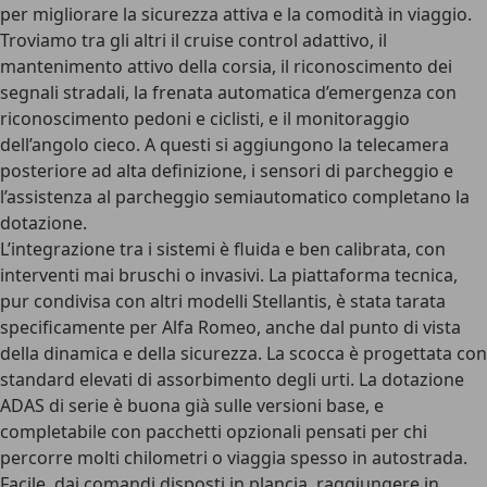
per migliorare la sicurezza attiva e la comodità in viaggio.
Troviamo tra gli altri il
cruise control adattivo
, il
mantenimento attivo della corsia, il
riconoscimento dei
segnali stradali
, la frenata automatica d’emergenza con
riconoscimento pedoni e ciclisti, e il monitoraggio
dell’angolo cieco. A questi si aggiungono la
telecamera
posteriore
ad alta definizione, i sensori di parcheggio e
l’assistenza al parcheggio semiautomatico completano la
dotazione.
L’integrazione tra i sistemi è fluida e ben calibrata, con
interventi mai bruschi o invasivi. La
piattaforma tecnica
,
pur condivisa con altri modelli Stellantis, è stata tarata
specificamente per Alfa Romeo, anche dal punto di vista
della dinamica e della sicurezza. La scocca è progettata con
standard elevati di assorbimento degli urti. La
dotazione
ADAS
di serie è buona già sulle versioni base, e
completabile con pacchetti opzionali pensati per chi
percorre molti chilometri o viaggia spesso in autostrada.
Facile, dai comandi disposti in plancia, raggiungere in