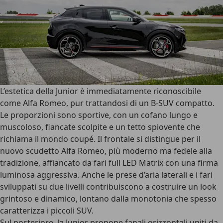
L’
estetica della Junior
è immediatamente riconoscibile
come Alfa Romeo, pur trattandosi di un
B-SUV compatto
.
Le proporzioni sono sportive, con un cofano lungo e
muscoloso, fiancate scolpite e un tetto spiovente che
richiama il mondo coupé. Il frontale si distingue per il
nuovo scudetto Alfa Romeo, più moderno ma fedele alla
tradizione, affiancato da
fari full LED Matrix
con una firma
luminosa aggressiva. Anche le prese d’aria laterali e i fari
sviluppati su due livelli contribuiscono a costruire un look
grintoso e dinamico, lontano dalla monotonia che spesso
caratterizza i piccoli SUV.
Sul posteriore, la Junior propone
fanali orizzontali uniti da