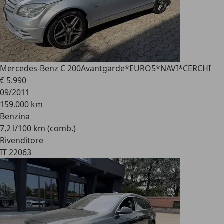
Mercedes-Benz C 200
Avantgarde*EURO5*NAVI*CERCHI
€ 5.990
09/2011
159.000 km
Benzina
7,2 l/100 km (comb.)
Rivenditore
IT 22063