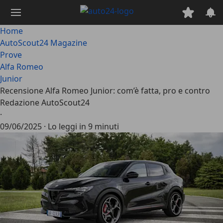
Passa
al
contenuto
Home
principale
AutoScout24 Magazine
Prove
Alfa Romeo
Junior
Recensione Alfa Romeo Junior: com’è fatta, pro e contro
Redazione AutoScout24
·
09/06/2025
·
Lo leggi in 9 minuti