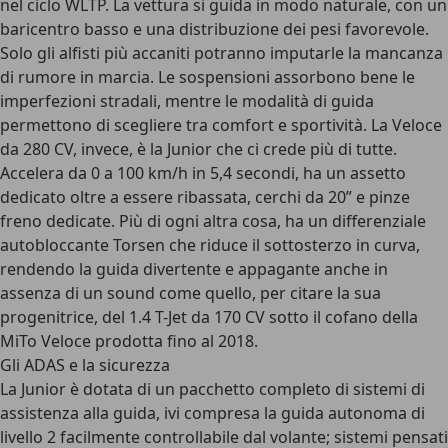
nel ciclo WLTP. La vettura si guida in modo naturale, con un
baricentro basso e una distribuzione dei pesi favorevole.
Solo gli alfisti più accaniti potranno imputarle la
mancanza
di rumore in marcia
. Le sospensioni assorbono bene le
imperfezioni stradali, mentre le modalità di guida
permettono di scegliere tra comfort e sportività. La
Veloce
da 280 CV
, invece, è la Junior che ci crede più di tutte.
Accelera da 0 a 100 km/h in 5,4 secondi, ha un assetto
dedicato oltre a essere ribassata, cerchi da 20” e pinze
freno dedicate. Più di ogni altra cosa, ha un
differenziale
autobloccante Torsen
che riduce il sottosterzo in curva,
rendendo la guida divertente e appagante anche in
assenza di un sound come quello, per citare la sua
progenitrice, del 1.4 T-Jet da 170 CV sotto il cofano della
MiTo Veloce prodotta fino al 2018.
Gli ADAS e la sicurezza
La Junior è dotata di un
pacchetto completo di sistemi di
assistenza alla guida
, ivi compresa la guida autonoma di
livello 2 facilmente controllabile dal volante; sistemi pensati