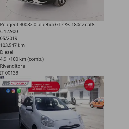
Peugeot 3008
2.0 bluehdi GT s&s 180cv eat8
€ 12.900
05/2019
103.547 km
Diesel
4,9 l/100 km (comb.)
Rivenditore
IT 00138