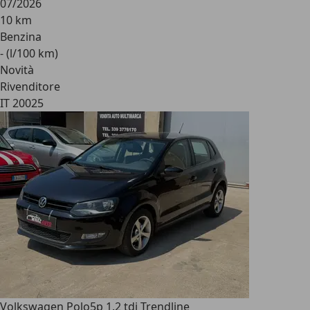
07/2026
10 km
Benzina
- (l/100 km)
Novità
Rivenditore
IT 20025
Volkswagen Polo
5p 1.2 tdi Trendline