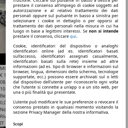
fruizione. Cliccare sul pulsante in basso a destra per
prestare il consenso all’impiego di cookie soggetti ad
autorizzazione e al relativo trattamento dei dati
personali oppure sul pulsante in basso a sinistra per
selezionare i cookie in dettaglio o per opporsi al
trattamento dei dati personali nella misura in cui ha
luogo in base a legittimi interessi. Se
non si intende
prestare il consenso, cliccare
qui
.
Cookie, identificatori del dispositivo o analoghi
identificatori online (ad es. identificatori basati
sull’accesso, identificatori assegnati casualmente,
identificatori basati sulla rete) insieme ad altre
informazioni (ad es. tipo di browser e informazioni sul
MG ZS
1.5 Standard
browser, lingua, dimensioni dello schermo, tecnologie
€ 13.990
1
supportate, ecc.) possono essere archiviati sul o letti
08/2026
dal dispositivo dell’utente per riconoscerlo ogni volta
che l’utente si connette a un’app o a un sito web, per
10 km
una o più finalità qui presentate.
Benzina
L’utente può modificare le sue preferenze o revocare il
0,0 l/100 km (comb.)
consenso prestato in qualsiasi momento visitando la
Novità
sezione Privacy Manager della nostra informativa.
Rivenditore
IT 10092
Scopi