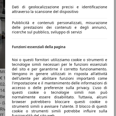
Dati di geolocalizzazione precisi e identificazione
attraverso la scansione del dispositivo
Pubblicità e contenuti personalizzati, misurazione
delle prestazioni dei contenuti e degli annunci,
ricerche sul pubblico, sviluppo di servizi
Funzioni essenziali della pagina
Noi o questi fornitori utilizziamo cookie o strumenti e
tecnologie simili necessari per le funzioni essenziali
del sito e per garantirne il corretto funzionamento.
MG MG3
3 ICE COM Pebble Black
Vengono in genere utilizzati in risposta all'attività
€ 11.690
1
dell'utente per abilitare funzioni importanti come
l'impostazione e il mantenimento delle informazioni di
02/2025
accesso o delle preferenze sulla privacy. L'uso di
14.063 km
questi cookie o tecnologie simili non può
Benzina
normalmente essere disabilitato. Tuttavia, alcuni
browser potrebbero bloccare questi cookie o
- (l/100 km)
strumenti simili o avvisare l'utente. Il blocco di questi
Rivenditore
cookie o strumenti simili potrebbe influire sulla
IT 13876
funzionalità del sito web.