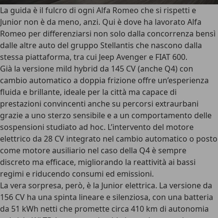
La guida è il fulcro di ogni Alfa Romeo che si rispetti e
Junior non è da meno, anzi. Qui è dove ha lavorato Alfa
Romeo per differenziarsi non solo dalla concorrenza bensì
dalle altre auto del
gruppo Stellantis
che nascono dalla
stessa piattaforma, tra cui Jeep Avenger e FIAT 600.
Già la
versione mild hybrid da 145 CV
(anche Q4) con
cambio automatico a doppia frizione offre un’esperienza
fluida e brillante, ideale per la città ma capace di
prestazioni convincenti anche su
percorsi extraurbani
grazie a uno sterzo sensibile e a un comportamento delle
sospensioni studiato ad hoc. L’intervento del
motore
elettrico
da 28 CV integrato nel cambio automatico o posto
come motore ausiliario nel caso della Q4 è sempre
discreto ma efficace, migliorando la reattività ai bassi
regimi e riducendo consumi ed emissioni.
La vera sorpresa, però, è la Junior elettrica. La versione da
156 CV ha una spinta lineare e silenziosa, con una
batteria
da 51 kWh netti
che promette circa 410 km di autonomia