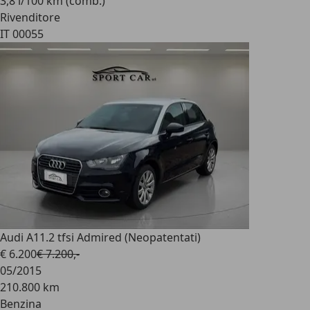
3,8 l/100 km (comb.)
Rivenditore
IT 00055
Audi A1
1.2 tfsi Admired (Neopatentati)
€ 6.200
€ 7.200,-
05/2015
210.800 km
Benzina