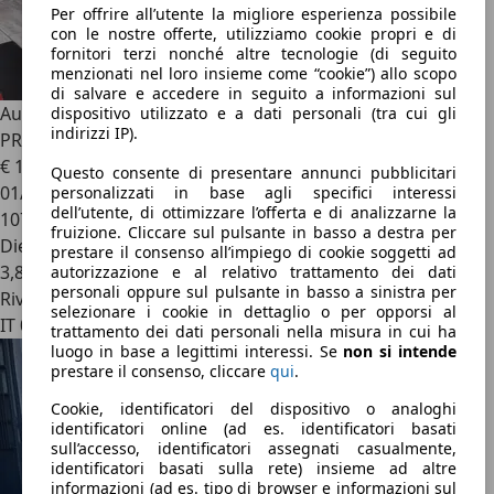
Per offrire all’utente la migliore esperienza possibile
con le nostre offerte, utilizziamo cookie propri e di
fornitori terzi nonché altre tecnologie (di seguito
menzionati nel loro insieme come “cookie”) allo scopo
di salvare e accedere in seguito a informazioni sul
Audi A1
A1 Sportback 1.6 tdi S Line Edition plus 90cv
dispositivo utilizzato e a dati personali (tra cui gli
indirizzi IP).
PRONTA CONSEGNA VISIBILE IN SEDE!!
€ 10.490
Questo consente di presentare annunci pubblicitari
01/2016
personalizzati in base agli specifici interessi
dell’utente, di ottimizzare l’offerta e di analizzarne la
107.900 km
fruizione. Cliccare sul pulsante in basso a destra per
Diesel
prestare il consenso all’impiego di cookie soggetti ad
3,8 l/100 km (comb.)
autorizzazione e al relativo trattamento dei dati
personali oppure sul pulsante in basso a sinistra per
Rivenditore
selezionare i cookie in dettaglio o per opporsi al
IT 00172
trattamento dei dati personali nella misura in cui ha
luogo in base a legittimi interessi. Se
non si intende
prestare il consenso, cliccare
qui
.
Cookie, identificatori del dispositivo o analoghi
identificatori online (ad es. identificatori basati
sull’accesso, identificatori assegnati casualmente,
identificatori basati sulla rete) insieme ad altre
informazioni (ad es. tipo di browser e informazioni sul