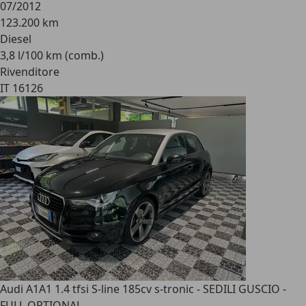
07/2012
123.200 km
Diesel
3,8 l/100 km (comb.)
Rivenditore
IT 16126
Audi A1
A1 1.4 tfsi S-line 185cv s-tronic - SEDILI GUSCIO -
FULL OPTIONAL