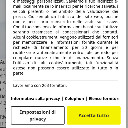
e messaggi personalizzati. Salviamo il tuo indirizzo e-
mail localmente se lo inserisci per le ricerche salvate, i
veicoli preferiti o nell'ambito della valutazione dei
prezzi. Ciò semplifica l'utilizzo del sito web, poiché
non è necessario reinserirlo nelle visite successive.
Con il tuo consenso, le informazioni basate sull'utilizzo
saranno trasmesse ai concessionari che contatti.
Alcuni cookie/strumenti vengono utilizzati dai fornitori
per memorizzare le informazioni fornite durante le
richieste di finanziamento per 30 giorni e per
riutilizzarle automaticamente entro tale periodo per
compilare nuove richieste di finanziamento. Senza
Audi A1
1.0 TFSI 82cv Design Climatizzatore
l'utilizzo di tali cookie/strumenti, tali funzionalità
estese non possono essere utilizzate in tutto o in
automatico/Sedili riscaldabili
parte.
€ 12.900
€ 14.490,-
08/2017
Lavoriamo con 263 fornitori.
61.357 km
Benzina
|
|
Informativa sulla privacy
Colophon
Elenco fornitori
4,2 l/100 km (comb.)
Prezzo ribassato
Impostazioni di
Accetta tutto
Rivenditore
privacy
IT 35129