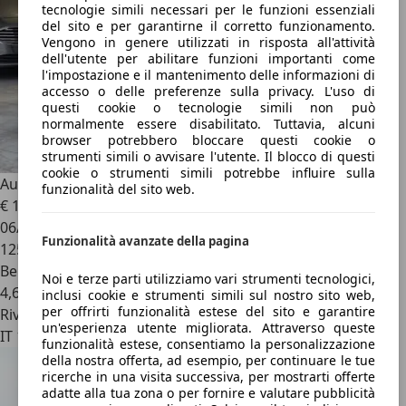
tecnologie simili necessari per le funzioni essenziali
del sito e per garantirne il corretto funzionamento.
Vengono in genere utilizzati in risposta all'attività
dell'utente per abilitare funzioni importanti come
l'impostazione e il mantenimento delle informazioni di
accesso o delle preferenze sulla privacy. L'uso di
questi cookie o tecnologie simili non può
normalmente essere disabilitato. Tuttavia, alcuni
browser potrebbero bloccare questi cookie o
strumenti simili o avvisare l'utente. Il blocco di questi
cookie o strumenti simili potrebbe influire sulla
Audi A1
A1 Sportback 25 1.0 tfsi Admired
funzionalità del sito web.
€ 12.900
06/2021
Funzionalità avanzate della pagina
125.100 km
Benzina
Noi e terze parti utilizziamo vari strumenti tecnologici,
4,6 l/100 km (comb.)
inclusi cookie e strumenti simili sul nostro sito web,
per offrirti funzionalità estese del sito e garantire
Rivenditore
un'esperienza utente migliorata. Attraverso queste
IT 10154
funzionalità estese, consentiamo la personalizzazione
della nostra offerta, ad esempio, per continuare le tue
ricerche in una visita successiva, per mostrarti offerte
adatte alla tua zona o per fornire e valutare pubblicità