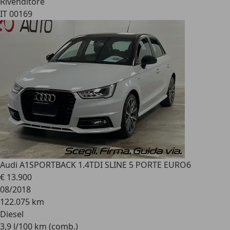
Rivenditore
IT 00169
Audi A1
SPORTBACK 1.4TDI SLINE 5 PORTE EURO6
€ 13.900
08/2018
122.075 km
Diesel
3,9 l/100 km (comb.)