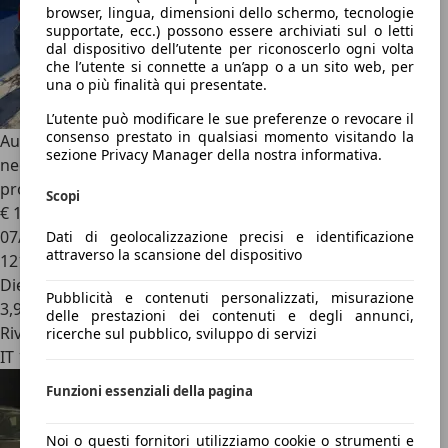
browser, lingua, dimensioni dello schermo, tecnologie
supportate, ecc.) possono essere archiviati sul o letti
dal dispositivo dell’utente per riconoscerlo ogni volta
che l’utente si connette a un’app o a un sito web, per
una o più finalità qui presentate.
L’utente può modificare le sue preferenze o revocare il
consenso prestato in qualsiasi momento visitando la
Audi A1
Sportback 1.4 tdi 90cv S-LINE EDITION- ideale per
sezione Privacy Manager della nostra informativa.
neo patentati, accessoriata e ben tenuta. Da vedere e
provare!
Scopi
€ 11.900
07/2017
Dati di geolocalizzazione precisi e identificazione
attraverso la scansione del dispositivo
121.481 km
Diesel
Pubblicità e contenuti personalizzati, misurazione
3,9 l/100 km (comb.)
delle prestazioni dei contenuti e degli annunci,
Rivenditore
ricerche sul pubblico, sviluppo di servizi
IT 10148
Funzioni essenziali della pagina
Noi o questi fornitori utilizziamo cookie o strumenti e