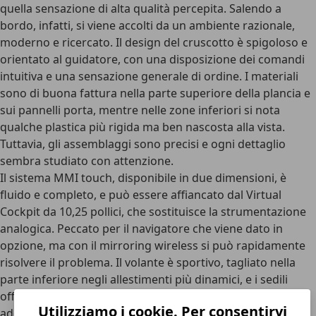
quella sensazione di alta qualità percepita. Salendo a
bordo, infatti, si viene accolti da un
ambiente razionale
,
moderno e ricercato. Il design del cruscotto è spigoloso e
orientato al guidatore, con una disposizione dei comandi
intuitiva e una sensazione generale di ordine. I materiali
sono di buona fattura nella parte superiore della plancia e
sui pannelli porta, mentre nelle zone inferiori si nota
qualche plastica più rigida ma ben nascosta alla vista.
Tuttavia, gli
assemblaggi sono precisi
e ogni dettaglio
sembra studiato con attenzione.
Il sistema
MMI touch
, disponibile in due dimensioni, è
fluido e completo, e può essere affiancato dal
Virtual
Cockpit da 10,25 pollici
, che sostituisce la strumentazione
analogica. Peccato per il navigatore che viene dato in
opzione, ma con il mirroring wireless si può rapidamente
risolvere il problema. Il
volante è sportivo
, tagliato nella
parte inferiore negli allestimenti più dinamici, e i sedili
offrono un buon contenimento laterale. Lo spazio è
Utilizziamo i cookie. Per consentirvi
adeguato per quattro adulti, ma il divano posteriore è più