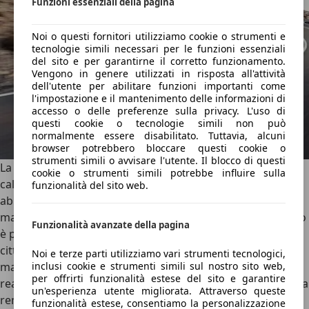
Funzioni essenziali della pagina
Noi o questi fornitori utilizziamo cookie o strumenti e
tecnologie simili necessari per le funzioni essenziali
del sito e per garantirne il corretto funzionamento.
Vengono in genere utilizzati in risposta all'attività
dell'utente per abilitare funzioni importanti come
l'impostazione e il mantenimento delle informazioni di
accesso o delle preferenze sulla privacy. L'uso di
questi cookie o tecnologie simili non può
normalmente essere disabilitato. Tuttavia, alcuni
browser potrebbero bloccare questi cookie o
strumenti simili o avvisare l'utente. Il blocco di questi
La tenuta di strada è sempre sicura, grazie al telaio ben
cookie o strumenti simili potrebbe influire sulla
calibrato e al
baricentro basso
. Le sospensioni sono
funzionalità del sito web.
abbastanza rigide, specialmente con i cerchi da 18 pollici,
ma il comfort non è mai sacrificato del tutto. Il
servosterzo
Funzionalità avanzate della pagina
è preciso, anche se non particolarmente comunicativo. In
città la A1 si muove con agilità, grazie alle sue dimensioni,
Noi e terze parti utilizziamo vari strumenti tecnologici,
inclusi cookie e strumenti simili sul nostro sito web,
ma si fa apprezzare anche sui percorsi misti. L’unico limite
per offrirti funzionalità estese del sito e garantire
reale è l’assenza di motorizzazioni ibride o elettriche, che la
un'esperienza utente migliorata. Attraverso queste
rendono meno al passo con i tempi in ottica ecologica e
funzionalità estese, consentiamo la personalizzazione