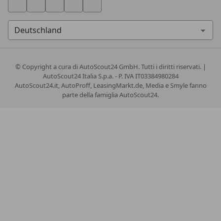
© Copyright
a cura di AutoScout24 GmbH. Tutti i diritti riservati. |
AutoScout24 Italia S.p.a. - P. IVA IT03384980284
AutoScout24.it, AutoProff, LeasingMarkt.de, Media e Smyle fanno
parte della famiglia AutoScout24.