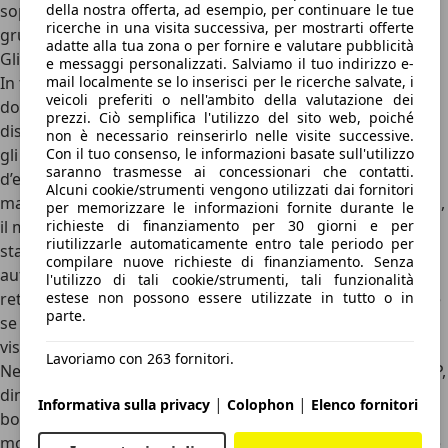
della nostra offerta, ad esempio, per continuare le tue
soprattutto della concorrenza, non per forza interna al
ricerche in una visita successiva, per mostrarti offerte
gruppo tedesco.
adatte alla tua zona o per fornire e valutare pubblicità
Gli ADAS e la sicurezza
e messaggi personalizzati. Salviamo il tuo indirizzo e-
mail localmente se lo inserisci per le ricerche salvate, i
In termini sia di
sicurezza attiva sia passiva
, l’Audi A1 è ben
veicoli preferiti o nell'ambito della valutazione dei
dotata, anche se alcune funzionalità avanzate sono
prezzi. Ciò semplifica l'utilizzo del sito web, poiché
disponibili solo a pagamento o nei pacchetti più ricchi. Tra
non è necessario reinserirlo nelle visite successive.
Con il tuo consenso, le informazioni basate sull'utilizzo
gli
assistenti alla guida
troviamo la frenata automatica
saranno trasmesse ai concessionari che contatti.
d’emergenza con riconoscimento pedoni e ciclisti, il
Alcuni cookie/strumenti vengono utilizzati dai fornitori
mantenimento attivo della corsia, il cruise control adattivo,
per memorizzare le informazioni fornite durante le
richieste di finanziamento per 30 giorni e per
il monitoraggio dell’angolo cieco e il
riconoscimento della
riutilizzarle automaticamente entro tale periodo per
stanchezza del conducente
. Il sistema di parcheggio
compilare nuove richieste di finanziamento. Senza
automatico, i sensori anteriori e posteriori e la
l'utilizzo di tali cookie/strumenti, tali funzionalità
estese non possono essere utilizzate in tutto o in
retrocamera contribuiscono a facilitare le manovre, anche
parte.
se il montante posteriore massiccio limita un po’ la
visibilità.
Lavoriamo con 263 fornitori.
Nel 2019 la A1 ha ottenuto cinque stelle nei test Euro NCAP,
dimostrando un’elevata protezione per adulti e bambini a
|
|
Informativa sulla privacy
Colophon
Elenco fornitori
bordo. La struttura della scocca è solida e integra
molteplici airbag, oltre a sistemi di ritenuta avanzati. Tra le