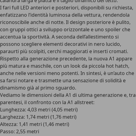
calandra larga e piatta e il taglio dinamico del tetto.
I
fari full LED
anteriori e posteriori, disponibili su richiesta,
enfatizzano l’identità luminosa della vettura, rendendola
riconoscibile anche di notte. Il design posteriore è pulito,
con gruppi ottici a sviluppo orizzontale e uno spoiler che
accentua la sportività. A seconda dell’allestimento si
possono scegliere elementi decorativi in nero lucido,
paraurti più scolpiti, cerchi maggiorati e inserti cromati.
Rispetto alla generazione precedente, la nuova A1 appare
più matura e maschile, con un look da piccola hot hatch,
anche nelle versioni meno potenti. In sintesi, è un’auto che
sa farsi notare e trasmette una sensazione di solidità e
dinamismo già al primo sguardo.
Vediamo le
dimensioni della A1
di ultima generazione e, tra
parentesi, il confronto con la A1 allstreet:
Lunghezza: 4,03 metri (4,05 metri)
Larghezza: 1,74 metri (1,76 metri)
Altezza: 1,41 metri (1,46 metri)
Passo: 2,55 metri