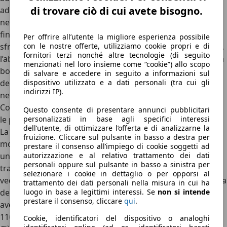
di trovare ciò di cui avete bisogno.
adatto a due persone, e la testa potrebbe sfiorare il tetto
nei passeggeri più alti. Il
bagagliaio da 335 litri
, estendibili
fino a 1.090 litri, è nella media della categoria, ben
Per offrire all’utente la migliore esperienza possibile
sfruttabile e con doppio fondo disponibile. Nel complesso,
con le nostre offerte, utilizziamo cookie propri e di
fornitori terzi nonché altre tecnologie (di seguito
l’abitacolo della A1 riesce a far dimenticare che ci si trova a
menzionati nel loro insieme come “cookie”) allo scopo
bordo di una compatta, offrendo un’
atmosfera premium
di salvare e accedere in seguito a informazioni sul
degna delle sorelle maggiori come A3, simile
dispositivo utilizzato e a dati personali (tra cui gli
indirizzi IP).
nell’impostazione ma ovviamente più spaziosa.
Come si guida la A1: solo turbo benzina, cambiano e tanto
Questo consente di presentare annunci pubblicitari
le potenze?
personalizzati in base agli specifici interessi
dell’utente, di ottimizzare l’offerta e di analizzarne la
La guida dell’Audi A1 varia sensibilmente in base alla
fruizione. Cliccare sul pulsante in basso a destra per
motorizzazione scelta, ma in tutte le versioni si percepisce
prestare il consenso all’impiego di cookie soggetti ad
una certa solidità e precisione. Disponibile solo a stock o
autorizzazione e al relativo trattamento dei dati
personali oppure sul pulsante in basso a sinistra per
tra le usate la 25 TFSI limita la potenza a 95 CV, seguendo i
selezionare i cookie in dettaglio o per opporsi al
vecchi criteri per renderla guidabile dai neopatentati prima
trattamento dei dati personali nella misura in cui ha
dell’ultimo aggiornamento del Codice della Strada, ma per
luogo in base a legittimi interessi. Se
non si intende
prestare il consenso, cliccare
qui
.
avere maggiori prestazioni già la 30 TFSI con il 1.0 e i suoi
116 CV si dimostra già piuttosto brillante.
Cookie, identificatori del dispositivo o analoghi