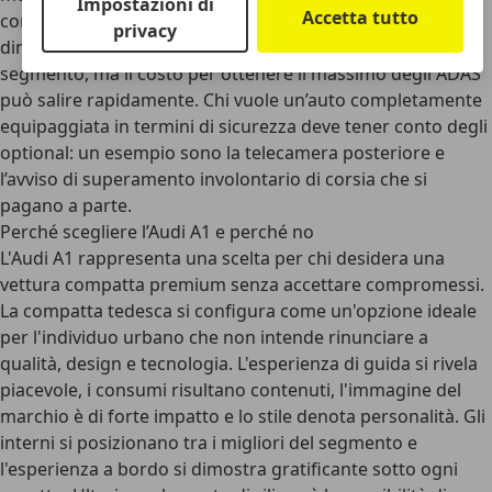
Impostazioni di
Accetta tutto
compatte, a prescindere dal segmento premium, la A1 si
privacy
dimostra ancora oggi una delle vetture più sicure del suo
segmento, ma il costo per ottenere il massimo degli ADAS
può salire rapidamente. Chi vuole un’auto completamente
equipaggiata in termini di sicurezza deve tener conto degli
optional: un esempio sono la telecamera posteriore e
l’avviso di superamento involontario di corsia che si
pagano a parte.
Perché scegliere l’Audi A1 e perché no
L'Audi A1 rappresenta una scelta per chi desidera una
vettura compatta premium senza accettare compromessi.
La compatta tedesca si configura come un'opzione ideale
per l'individuo urbano che non intende rinunciare a
qualità, design e tecnologia. L'esperienza di guida si rivela
piacevole, i consumi risultano contenuti, l'immagine del
marchio è di forte impatto e lo stile denota personalità. Gli
interni si posizionano tra i migliori del segmento e
l'esperienza a bordo si dimostra gratificante sotto ogni