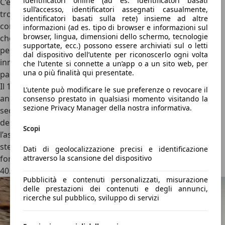
identificatori online (ad es. identificatori basati
C’è manuale ma per chi preferisse il
cambio automatico S
sull’accesso, identificatori assegnati casualmente,
tronic a 7 rapporti
quest’ultimo è rapido e ben tarato, e
identificatori basati sulla rete) insieme ad altre
contribuisce a rendere la guida fluida e rilassata. Peccato
informazioni (ad es. tipo di browser e informazioni sul
browser, lingua, dimensioni dello schermo, tecnologie
che, illogicamente, azionando la leva sul tunnel centrale
supportate, ecc.) possono essere archiviati sul o letti
per scalare si debba tirare verso di sé la leva e per
dal dispositivo dell’utente per riconoscerlo ogni volta
innestare i rapporti spingerla in avanti. Non ci sono i
che l’utente si connette a un’app o a un sito web, per
una o più finalità qui presentate.
paddle dietro il volante.
Il
1.5 TFSI da 150 CV
offre prestazioni ancor più brillanti,
L’utente può modificare le sue preferenze o revocare il
anche in autostrada, con uno 0-100 km/h in circa 7,7
consenso prestato in qualsiasi momento visitando la
sezione Privacy Manager della nostra informativa.
secondi. La versione
40 TFSI da 207 CV
è l’erede spirituale
della S1 quattro: qui la trazione è solo anteriore, ma
Scopi
l’assetto guadagna in rigidità, i freni sono maggiorati e lo
sterzo più diretto: ideale per chi cerca emozioni forti in
Dati di geolocalizzazione precisi e identificazione
attraverso la scansione del dispositivo
formato compatto ma sapendo di avvicinarsi al tetto dei
40.000 euro di spesa.
Pubblicità e contenuti personalizzati, misurazione
delle prestazioni dei contenuti e degli annunci,
ricerche sul pubblico, sviluppo di servizi