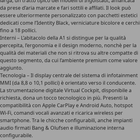
larga, un tratto tipico dei modelli di Ingolstadt, affiancata
da prese d’aria marcate e fari sottili e affilati. Il look può
essere ulteriormente personalizzato con pacchetti estetici
dedicati come l’
Identity Black
, verniciature bicolore e cerchi
fino a 18 pollici.
Interni
– L’abitacolo della A1 si distingue per la qualità
percepita, l’ergonomia e il design moderno, nonchè per la
qualità dei materiali che non si ritrova su altre compatte di
questo segmento, da cui l’ambiente premium come valore
aggiunto.
Tecnologia
– Il display centrale del sistema di infotainment
MMI (da 8,8 o 10,1 pollici) è orientato verso il conducente.
La strumentazione digitale Virtual Cockpit, disponibile a
richiesta, dona un tocco tecnologico in più. Presenti la
compatibilità con Apple CarPlay e Android Auto, hotspot
Wi-Fi, comandi vocali avanzati e ricarica wireless per
smartphone. Tra le chicche configurabili, anche impianti
audio firmati Bang & Olufsen e illuminazione interna
configurabile.