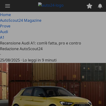
Passa
al
contenuto
Home
principale
AutoScout24 Magazine
Prove
Audi
A1
Recensione Audi A1: com’è fatta, pro e contro
Redazione AutoScout24
·
25/08/2025
·
Lo leggi in 9 minuti