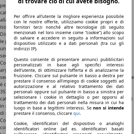
di trovare ciò di cui avete bisogno.
per smartphone. La
qualità percepita
è elevata per la
categoria, e il comfort acustico è stato migliorato rispetto
Per offrire all’utente la migliore esperienza possibile
alla generazione precedente grazie a un migliore
con le nostre offerte, utilizziamo cookie propri e di
isolamento dal rumore di rotolamento e dal vento.
fornitori terzi nonché altre tecnologie (di seguito
menzionati nel loro insieme come “cookie”) allo scopo
Disponibile anche la
ricarica a induzione
, mentre sono tre
di salvare e accedere in seguito a informazioni sul
le
porte USB
presenti in vettura: una USB-C affiancata a
dispositivo utilizzato e a dati personali (tra cui gli
una USB-A davanti e una USB-C a disposizione della
indirizzi IP).
seconda fila.
Questo consente di presentare annunci pubblicitari
Con 4,06 metri di lunghezza lo
spazio a bordo
è sempre
personalizzati in base agli specifici interessi
argomento di discussione e qui Hyundai non delude. I
dell’utente, di ottimizzare l’offerta e di analizzarne la
fruizione. Cliccare sul pulsante in basso a destra per
sedili anteriori sono avvolgenti, mentre il divano posteriore
prestare il consenso all’impiego di cookie soggetti ad
è comodo per due passeggeri, il terzo sta scomodo. Con
autorizzazione e al relativo trattamento dei dati
352 litri di bagagliaio siamo nella norma di questa
personali oppure sul pulsante in basso a sinistra per
selezionare i cookie in dettaglio o per opporsi al
categoria di auto. Per la N Line interni dedicati con dettagli
trattamento dei dati personali nella misura in cui ha
in metallo e impunture rosse, colore da sempre sinonimo
luogo in base a legittimi interessi. Se
non si intende
di sportività.
prestare il consenso, cliccare
qui
.
Come si guida la i20: motorizzazione entry level aspirata,
Cookie, identificatori del dispositivo o analoghi
con le turbo si guida meglio
identificatori online (ad es. identificatori basati