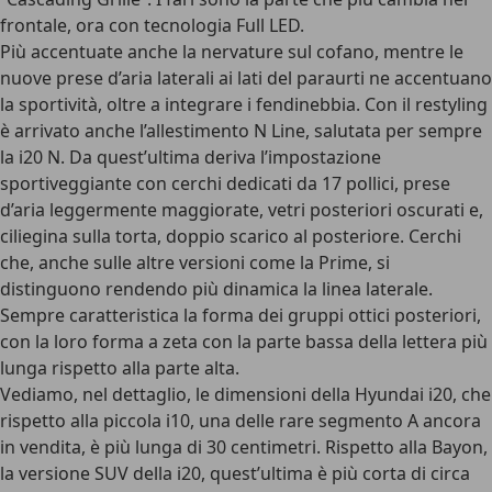
frontale, ora con
tecnologia Full LED
.
Più accentuate anche la nervature sul cofano, mentre le
nuove prese d’aria laterali ai lati del paraurti ne accentuano
la sportività, oltre a integrare i
fendinebbia
. Con il restyling
è arrivato anche l’
allestimento N Line
, salutata per sempre
la i20 N. Da quest’ultima deriva l’impostazione
sportiveggiante con cerchi dedicati da 17 pollici, prese
d’aria leggermente maggiorate, vetri posteriori oscurati e,
ciliegina sulla torta, doppio scarico al posteriore. Cerchi
che, anche sulle altre versioni come la Prime, si
distinguono rendendo più dinamica la linea laterale.
Sempre caratteristica la forma dei gruppi ottici posteriori,
con la loro forma a zeta con la parte bassa della lettera più
lunga rispetto alla parte alta.
Vediamo, nel dettaglio, le
dimensioni della Hyundai i20
, che
rispetto alla piccola i10, una delle rare segmento A ancora
in vendita, è più lunga di 30 centimetri. Rispetto alla Bayon,
la versione SUV della i20, quest’ultima è più corta di circa