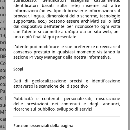
La
guida della Hyundai i20
varia sensibilmente a seconda
sull’accesso, identificatori assegnati casualmente,
identificatori basati sulla rete) insieme ad altre
della motorizzazione scelta. Il 1.2 MPI aspirato da 79 CV
informazioni (ad es. tipo di browser e informazioni sul
non solo è l’offerta più economica della gamma i20 ma è
browser, lingua, dimensioni dello schermo, tecnologie
anche il motore con meno velleità sportive e pensato per
supportate, ecc.) possono essere archiviati sul o letti
dal dispositivo dell’utente per riconoscerlo ogni volta
chi cerca un’auto meno vispa. Accelera da 0 a 100 km/h in
che l’utente si connette a un’app o a un sito web, per
13,7 secondi ed è un quattro cilindri, a differenza dei più
una o più finalità qui presentate.
brillanti tre cilindri sovralimentati che analizzeremo a
L’utente può modificare le sue preferenze o revocare il
breve. Sulla base del 1.2 analizzato nasce anche l’unità
consenso prestato in qualsiasi momento visitando la
BiFuel, benzina-GPL, offerta solo con l’allestimento
sezione Privacy Manager della nostra informativa.
Connectline. Oltre ai 40 litri di serbatoio di benzina, qui si
Scopi
sommano i 47 litri della bombola di gas liquefatto che
porta l’autonomia totale a crescere, senza dimenticare il
Dati di geolocalizzazione precisi e identificazione
costo minore del gas rispetto alla benzina.
attraverso la scansione del dispositivo
Passando alle unità sovralimentate, si tratta del 1.0 tre
cilindri T-GDI da 100 CV. Si tratta del cuore dell’offerta ed è
Pubblicità e contenuti personalizzati, misurazione
delle prestazioni dei contenuti e degli annunci,
suddiviso tra l’unità manuale a sei rapporti (cinque sul 1.2
ricerche sul pubblico, sviluppo di servizi
MPI e 1.2 GPL), la variante
Mild Hybrid 48V
sempre con
cambio manuale e infine abbinata con il cambio
automatico. Il cambio manuale iMT a frizione elettronica
Funzioni essenziali della pagina