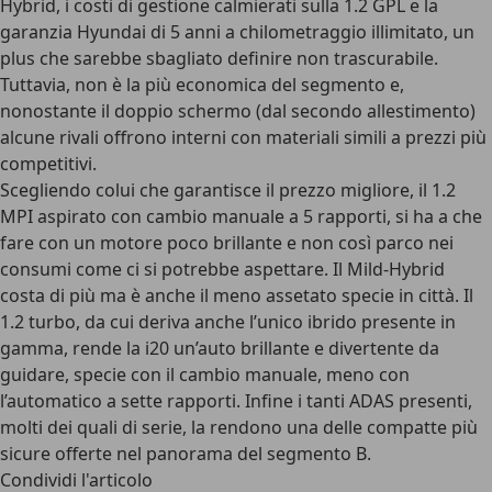
Hybrid, i costi di gestione calmierati sulla 1.2 GPL e la
garanzia Hyundai di 5 anni a chilometraggio illimitato
, un
plus che sarebbe sbagliato definire non trascurabile.
Tuttavia, non è la più economica del segmento e,
nonostante il doppio schermo (dal secondo allestimento)
alcune rivali offrono interni con materiali simili a prezzi più
competitivi.
Scegliendo colui che garantisce il prezzo migliore, il 1.2
MPI aspirato con cambio manuale a 5 rapporti, si ha a che
fare con un motore poco brillante e non così parco nei
consumi come ci si potrebbe aspettare. Il Mild-Hybrid
costa di più ma è anche il meno assetato specie in città. Il
1.2 turbo, da cui deriva anche l’
unico ibrido
presente in
gamma, rende la i20 un’auto brillante e divertente da
guidare, specie con il cambio manuale, meno con
l’automatico a sette rapporti. Infine i tanti ADAS presenti,
molti dei quali di serie, la rendono una delle compatte più
sicure offerte nel panorama del segmento B.
Condividi l'articolo