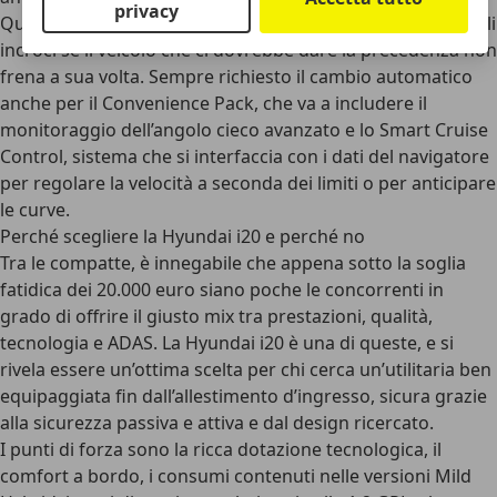
privacy
Quest’ultimo frena automaticamente l’auto nelle svolte agli
incroci se il veicolo che ci dovrebbe dare la precedenza non
frena a sua volta. Sempre richiesto il cambio automatico
anche per il Convenience Pack, che va a includere il
monitoraggio dell’angolo cieco avanzato e lo
Smart Cruise
Control
, sistema che si interfaccia con i dati del navigatore
per regolare la velocità a seconda dei limiti o per anticipare
le curve.
Perché scegliere la Hyundai i20 e perché no
Tra le compatte, è innegabile che appena sotto la soglia
fatidica dei 20.000 euro siano poche le concorrenti in
grado di offrire il giusto mix tra prestazioni, qualità,
tecnologia e ADAS. La
Hyundai i20
è una di queste, e si
rivela essere
un’ottima scelta
per chi cerca un’utilitaria ben
equipaggiata fin dall’allestimento d’ingresso, sicura grazie
alla sicurezza passiva e attiva e dal design ricercato.
I punti di forza sono la
ricca dotazione tecnologica
, il
comfort a bordo, i consumi contenuti nelle versioni Mild