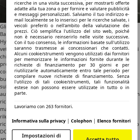
ricerche in una visita successiva, per mostrarti offerte
adatte alla tua zona o per fornire e valutare pubblicità
e messaggi personalizzati. Salviamo il tuo indirizzo e-
mail localmente se lo inserisci per le ricerche salvate, i
veicoli preferiti o nell'ambito della valutazione dei
Gli ADAS e la sicurezza
prezzi. Ciò semplifica l'utilizzo del sito web, poiché
Basta aprire il listino ufficiale per rendersi conto di quanto
non è necessario reinserirlo nelle visite successive.
Hyundai abbia puntato sulla sicurezza anche sulle sue
Con il tuo consenso, le informazioni basate sull'utilizzo
saranno trasmesse ai concessionari che contatti.
vetture entry level, quindi la citycar i10 e la compatta i20. Si
Alcuni cookie/strumenti vengono utilizzati dai fornitori
chiama
HyundaiSmartSense
la famiglia delle tecnologie
per memorizzare le informazioni fornite durante le
presenti a bordo, con una dotazione che va a completarsi
richieste di finanziamento per 30 giorni e per
riutilizzarle automaticamente entro tale periodo per
con l’allestimento top di gamma Prime ma che è già molto
compilare nuove richieste di finanziamento. Senza
buona con la base di gamma. Nello specifico, sono di serie
l'utilizzo di tali cookie/strumenti, tali funzionalità
sulla i20 Techline il
Rear Occupant Alert
, la gestione
estese non possono essere utilizzate in tutto o in
parte.
automatica dei fari abbaglianti, la frenata d’emergenza con
riconoscimento pedoni, cicli e veicoli, il
sistema di
Lavoriamo con 263 fornitori.
mantenimento al centro della corsia
, il sistema di
rilevamento della stanchezza del conducente e quello che
|
|
Informativa sulla privacy
Colophon
Elenco fornitori
riconosce i limiti di velocità. Nelle versioni dotate di cambio
DCT si aggiunge, sulla più ricca Prime, anche il
sistema
Impostazioni di
anti-collione di svolta
.
Accetta tutto