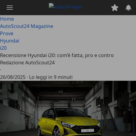
Passa
al
contenuto
Home
principale
AutoScout24 Magazine
Prove
Hyundai
i20
Recensione Hyundai i20: com’è fatta, pro e contro
Redazione AutoScout24
·
26/08/2025
·
Lo leggi in 9 minuti