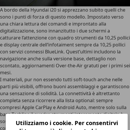
A bordo della Hyundai i20 si apprezzano subito quelli che
sono i
punti di forza
di questo modello. Impostato verso
una chiara lettura dei comandi e improntato alla
digitalizzazione, sono innanzitutto i
due schermi
a
catturare l’attenzione con quadro strumenti da 10,25 pollici
e display centrale dell’infotaiment sempre da 10,25 pollici
con servizi connessi BlueLink. Quest’ultimi includono la
navigazione anche sulla versione base, dettaglio non
scontato,
aggiornamenti Over-the-Air
gratuti per i primi sei
mesi.
I materiali, pur non essendo tutti soft-touch anche nelle
parti più visibili, offrono buoni assemblaggi e garantiscono
una sensazione di solidità. La
connettività
è altrettanto
completa senza ricorrere alla lista optional: sempre
compresi Apple CarPlay e Android Auto, mentre solo sulla
base Techline il quadro strumenti interamente digitale è
sostituito da un pannello TFT da 4,2 pollici sono di serie,
Utilizziamo i cookie. Per consentirvi
così come le prese USB e la possibilità di ricarica wireless