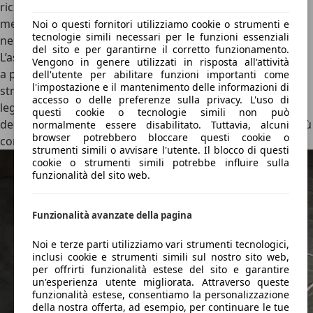
richiede un po’ di abitudine ma offre cambiate morbide,
mentre il DCT a 7 marce è rapido e comodo, soprattutto
Noi o questi fornitori utilizziamo cookie o strumenti e
tecnologie simili necessari per le funzioni essenziali
nel traffico.
del sito e per garantirne il corretto funzionamento.
L’assetto è equilibrato anche se dietro le sospensioni sono
Vengono in genere utilizzati in risposta all'attività
a ponte torcente, McPherson davanti. Il necessario per le
dell'utente per abilitare funzioni importanti come
l'impostazione e il mantenimento delle informazioni di
strade di tutti i giorni, con uno sterzo sufficientemente
accesso o delle preferenze sulla privacy. L'uso di
leggero. Tra tutti, grazie al supporto della batteria
questi cookie o tecnologie simili non può
dedicata, il 1.0 T-GDI Mild Hybrid è quello con i consumi più
normalmente essere disabilitato. Tuttavia, alcuni
browser potrebbero bloccare questi cookie o
contenuti da scheda tecnica: 4,9-5,4 l/100 km.
strumenti simili o avvisare l'utente. Il blocco di questi
cookie o strumenti simili potrebbe influire sulla
funzionalità del sito web.
Funzionalità avanzate della pagina
Noi e terze parti utilizziamo vari strumenti tecnologici,
inclusi cookie e strumenti simili sul nostro sito web,
per offrirti funzionalità estese del sito e garantire
un'esperienza utente migliorata. Attraverso queste
funzionalità estese, consentiamo la personalizzazione
della nostra offerta, ad esempio, per continuare le tue