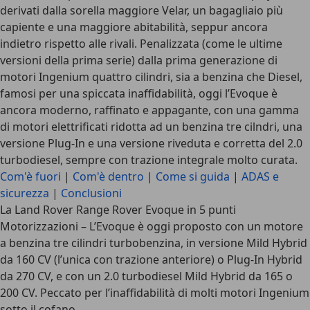
derivati dalla sorella maggiore Velar, un bagagliaio più
capiente e una maggiore abitabilità, seppur ancora
indietro rispetto alle rivali. Penalizzata (come le ultime
versioni della prima serie) dalla prima generazione di
motori Ingenium quattro cilindri, sia a benzina che Diesel,
famosi per una spiccata inaffidabilità,
oggi l’Evoque è
ancora moderno, raffinato e appagante
, con una gamma
di motori elettrificati ridotta ad un benzina tre cilndri, una
versione Plug-In e una versione riveduta e corretta del 2.0
turbodiesel, sempre con trazione integrale molto curata.
Com'è fuori
|
Com'è dentro
|
Come si guida
|
ADAS e
sicurezza
|
Conclusioni
La Land Rover Range Rover Evoque in 5 punti
Motorizzazioni
– L’Evoque è oggi proposto con un motore
a benzina tre cilindri turbobenzina, in versione Mild Hybrid
da 160 CV (l’unica con trazione anteriore) o Plug-In Hybrid
da 270 CV, e con un 2.0 turbodiesel Mild Hybrid da 165 o
200 CV. Peccato per l’inaffidabilità di molti motori Ingenium
sotto il cofano…