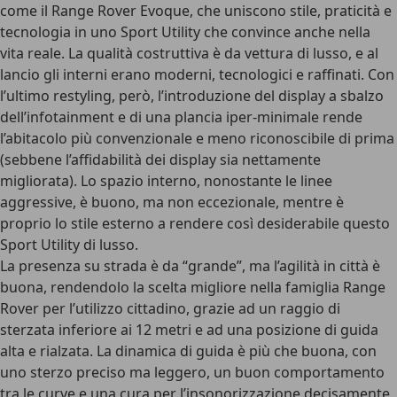
come il Range Rover Evoque
, che uniscono stile, praticità e
tecnologia in uno Sport Utility che convince anche nella
vita reale. La qualità costruttiva è da vettura di lusso, e al
lancio gli interni erano moderni, tecnologici e raffinati. Con
l’ultimo restyling, però, l’introduzione del display a sbalzo
dell’infotainment e di una
plancia iper-minimale
rende
l’abitacolo più convenzionale e meno riconoscibile di prima
(sebbene l’affidabilità dei display sia nettamente
migliorata). Lo spazio interno, nonostante le linee
aggressive, è buono, ma non eccezionale, mentre è
proprio lo stile esterno a rendere così desiderabile questo
Sport Utility di lusso.
La presenza su strada è da “grande”, ma l’agilità in città è
buona
, rendendolo la scelta migliore nella famiglia Range
Rover per l’utilizzo cittadino, grazie ad un raggio di
sterzata inferiore ai 12 metri e ad una posizione di guida
alta e rialzata. La dinamica di guida è più che buona, con
uno sterzo preciso ma leggero, un buon comportamento
tra le curve e una cura per l’insonorizzazione decisamente