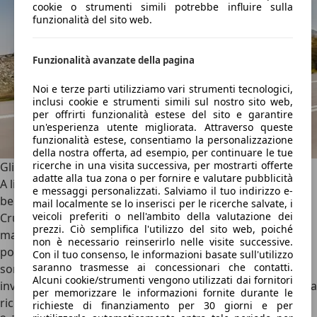
cookie o strumenti simili potrebbe influire sulla
funzionalità del sito web.
Funzionalità avanzate della pagina
Noi e terze parti utilizziamo vari strumenti tecnologici,
inclusi cookie e strumenti simili sul nostro sito web,
per offrirti funzionalità estese del sito e garantire
un'esperienza utente migliorata. Attraverso queste
funzionalità estese, consentiamo la personalizzazione
della nostra offerta, ad esempio, per continuare le tue
ricerche in una visita successiva, per mostrarti offerte
Gli ADAS e la sicurezza
adatte alla tua zona o per fornire e valutare pubblicità
A livello di dotazioni di sicurezza, il Range Rover Evoque è
e messaggi personalizzati. Salviamo il tuo indirizzo e-
ben dotato fin dalla versione base S, che offre di serie
mail localmente se lo inserisci per le ricerche salvate, i
veicoli preferiti o nell'ambito della valutazione dei
Cruise Control Adattivo
, fari full LED, frenata automatica,
prezzi. Ciò semplifica l'utilizzo del sito web, poiché
mantenitore di corsia e sensori di parcheggio anteriori e
non è necessario reinserirlo nelle visite successive.
posteriori con retrocamera. Già dall’intermedia SE, poi,
Con il tuo consenso, le informazioni basate sull'utilizzo
saranno trasmesse ai concessionari che contatti.
sono di serie il sensore per l’angolo cieco, mentre serve
Alcuni cookie/strumenti vengono utilizzati dai fornitori
investire in alcuni pacchetti opzionali ed equipaggiamenti a
per memorizzare le informazioni fornite durante le
richiesta per avere la
guida autonoma completa di Livello
richieste di finanziamento per 30 giorni e per