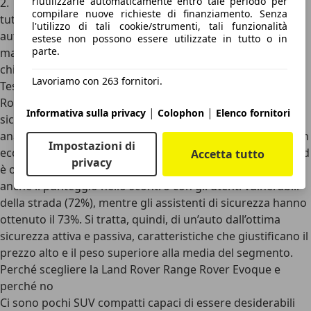
riutilizzarle automaticamente entro tale periodo per
2
. Tutto questo aumenta sostanzialmente la sicurezza in
compilare nuove richieste di finanziamento. Senza
tutti i contesti, dall’utilizzo cittadino fino ai lunghi viaggi
l'utilizzo di tali cookie/strumenti, tali funzionalità
autostradali, dove l’unione di Cruise Control Adattivo e
estese non possono essere utilizzate in tutto o in
parte.
mantenitore attivo di corsia permette di macinare
chilometri senza affaticarsi.
Lavoriamo con 263 fornitori.
Testata nel 2019 dall’ente indipendente EuroNCAP
, la Land
Rover Range Rover Evoque si è distinta per un’ottima
|
|
Informativa sulla privacy
Colophon
Elenco fornitori
sicurezza passiva, ottenendo le
cinque stelle
. Andando ad
analizzare tutti i punteggi, il SUV britannico ha ottenuto un
Impostazioni di
eccellente punteggio nella protezione degli adulti (94%), ed
Accetta tutto
privacy
è ottima anche la protezione dei bambini (87%). Bene
anche il punteggio nello scontro con gli utenti vulnerabili
della strada (72%), mentre gli assistenti di sicurezza hanno
ottenuto il 73%. Si tratta, quindi, di un’auto dall’ottima
sicurezza attiva e passiva, caratteristiche che giustificano il
prezzo alto e il peso superiore alla media del segmento.
Perché scegliere la Land Rover Range Rover Evoque e
perché no
Ci sono pochi SUV compatti capaci di essere desiderabili