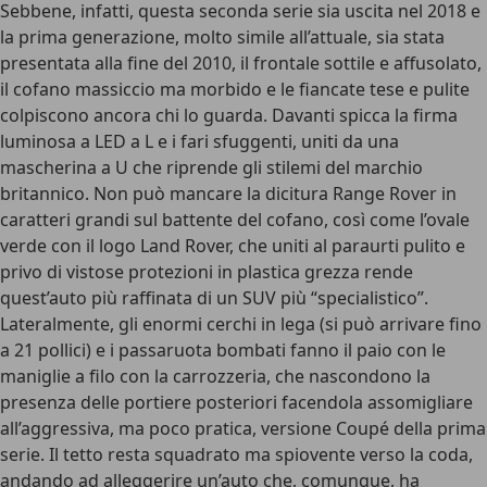
Sebbene, infatti, questa seconda serie sia uscita nel 2018 e
la prima generazione, molto simile all’attuale, sia stata
presentata alla fine del 2010, il frontale sottile e affusolato,
il cofano massiccio ma morbido e le fiancate tese e pulite
colpiscono ancora chi lo guarda. Davanti spicca la
firma
luminosa a LED a L e i fari sfuggenti
, uniti da una
mascherina a U che riprende gli stilemi del marchio
britannico. Non può mancare la
dicitura Range Rover
in
caratteri grandi sul battente del cofano, così come l’
ovale
verde con il logo Land Rover
, che uniti al paraurti pulito e
privo di vistose protezioni in plastica grezza rende
quest’auto più raffinata di un SUV più “specialistico”.
Lateralmente, gli
enormi cerchi in lega
(si può arrivare fino
a 21 pollici) e i passaruota bombati fanno il paio con le
maniglie a filo con la carrozzeria, che nascondono la
presenza delle portiere posteriori facendola assomigliare
all’aggressiva, ma poco pratica, versione Coupé della prima
serie. Il tetto resta squadrato ma spiovente verso la coda,
andando ad alleggerire un’auto che, comunque, ha