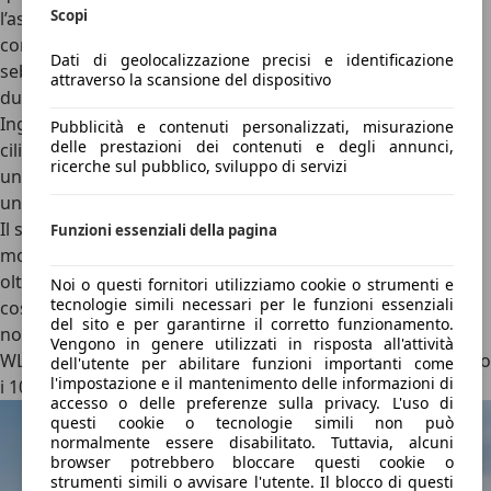
Scopi
l’asfalto.
Peccato per l’assenza di motori davvero
convincenti
: il 2.0 turbodiesel non è tra i più vigorosi, e
Dati di geolocalizzazione precisi e identificazione
sebbene sia stato completamente rivisto restano alcuni
attraverso la scansione del dispositivo
dubbi sull’affidabilità del quattro cilindri della famiglia
Ingenium. Per chi cerca un Evoque a benzina, il
1.5 tre
Pubblicità e contenuti personalizzati, misurazione
delle prestazioni dei contenuti e degli annunci,
cilindri turbo Mild Hybrid da 160 CV
non è fiacco, ma vibra
ricerche sul pubblico, sviluppo di servizi
un po’ e manca di quella raffinatezza che si cerca su
un’auto di questo tipo (e di questo prezzo).
Il
sistema ibrido Plug-In
accoppia il tre cilindri con un
Funzioni essenziali della pagina
motore elettrico, per una potenza di
269 CV
e un peso di
oltre 2.000 kg, che si sente tra le curve e con consumi non
Noi o questi fornitori utilizziamo cookie o strumenti e
tecnologie simili necessari per le funzioni essenziali
così contenuti. Il sistema, poi, può contare su una batteria
del sito e per garantirne il corretto funzionamento.
non enorme, da
12,2 kWh
, che consente un’
autonomia
Vengono in genere utilizzati in risposta all'attività
WLTP di 61 km
: quasi tutte le rivali si avvicinano o superano
dell'utente per abilitare funzioni importanti come
l'impostazione e il mantenimento delle informazioni di
i 100 km.
accesso o delle preferenze sulla privacy. L'uso di
questi cookie o tecnologie simili non può
normalmente essere disabilitato. Tuttavia, alcuni
browser potrebbero bloccare questi cookie o
strumenti simili o avvisare l'utente. Il blocco di questi