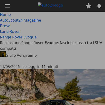
Passa
al
contenuto
Home
principale
AutoScout24 Magazine
Prove
Land Rover
Range Rover Evoque
Recensione Range Rover Evoque: fascino e lusso tra i SUV
compatti
Giulio Verdiraimo
·
11/05/2026
·
Lo leggi in 11 minuti