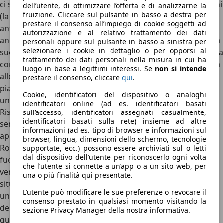
ci si possa aspettare.
Il peso, però, è alto in tutte le versioni
dell’utente, di ottimizzare l’offerta e di analizzarne la
fruizione. Cliccare sul pulsante in basso a destra per
(la P160 con il 1.5 tre cilindri turbobenzina e la trazione
prestare il consenso all’impiego di cookie soggetti ad
anteriore supera i 1.700 kg). Le dimensioni sono ideali
autorizzazione e al relativo trattamento dei dati
anche per l’utilizzo nel traffico, dove è estremamente più a
personali oppure sul pulsante in basso a sinistra per
selezionare i cookie in dettaglio o per opporsi al
suo agio di qualsiasi altro Land Rover.
Lo sterzo leggero ma
trattamento dei dati personali nella misura in cui ha
con una buona sostanza sotto le mani e un’ottima stabilità
luogo in base a legittimi interessi. Se
non si intende
alle velocità autostradali
rendono l’Evoque un’auto
prestare il consenso, cliccare
qui
.
piacevole e confortante da usare tutti i giorni, grazie ad
Cookie, identificatori del dispositivo o analoghi
un’insonorizzazione ben curata.
identificatori online (ad es. identificatori basati
Rispetto ad altri SUV di dimensioni simili, poi, c’è una
sull’accesso, identificatori assegnati casualmente,
identificatori basati sulla rete) insieme ad altre
sensazione di maggiore raffinatezza che rende più
informazioni (ad es. tipo di browser e informazioni sul
appaganti anche i viaggi più “normali”. Essendo una Land
browser, lingua, dimensioni dello schermo, tecnologie
Rover, poi, non si può trascurare l’aspetto della guida
supportate, ecc.) possono essere archiviati sul o letti
dal dispositivo dell’utente per riconoscerlo ogni volta
fuoristrada
: difficilmente un qualsiasi Evoque ha visto un
che l’utente si connette a un’app o a un sito web, per
vero percorso offroad, ma nel caso in cui ci si trovasse in
una o più finalità qui presentate.
situazioni spinose
l’Evoque se la cava davvero bene
, con
L’utente può modificare le sue preferenze o revocare il
una trazione integrale raffinata e un sistema di gestione
consenso prestato in qualsiasi momento visitando la
della trazione integrale, il Terrain Response, che rende
sezione Privacy Manager della nostra informativa.
questo SUV uno dei più capaci una volta abbandonato