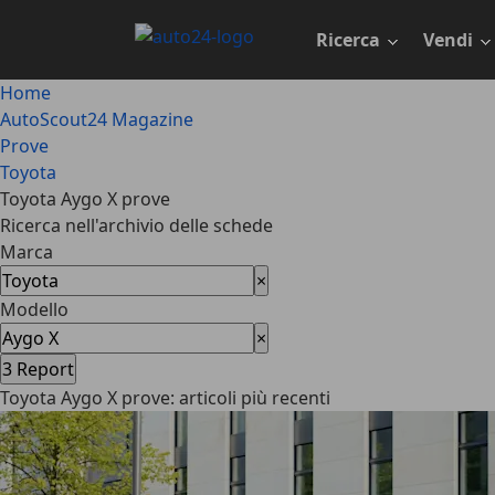
Passa
al
Ricerca
Vendi
contenuto
principale
Home
AutoScout24 Magazine
Prove
Toyota
Toyota Aygo X prove
Ricerca nell'archivio delle schede
Marca
×
Modello
×
3
Report
Toyota Aygo X prove: articoli più recenti