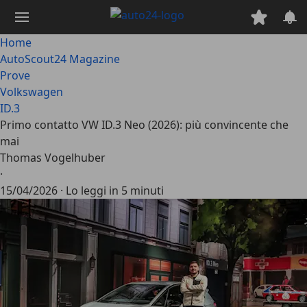
Passa
al
contenuto
Home
principale
AutoScout24 Magazine
Prove
Volkswagen
ID.3
Primo contatto VW ID.3 Neo (2026): più convincente che
mai
Thomas Vogelhuber
·
15/04/2026
·
Lo leggi in 5 minuti