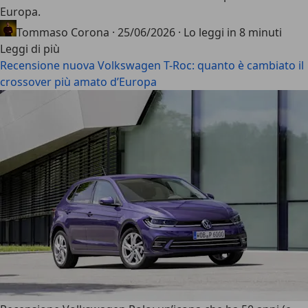
Europa
.
Tommaso Corona
·
25/06/2026
·
Lo leggi in 8 minuti
Leggi di più
Recensione nuova Volkswagen T-Roc: quanto è cambiato il
crossover più amato d’Europa