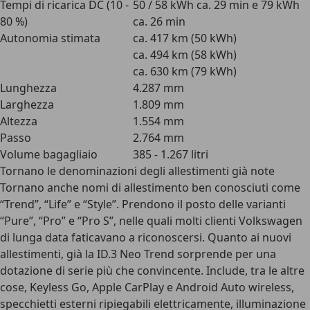
Tempi di ricarica DC (10 -
50 / 58 kWh ca. 29 min e 79 kWh
80 %)
ca. 26 min
Autonomia stimata
ca. 417 km (50 kWh)
ca. 494 km (58 kWh)
ca. 630 km (79 kWh)
Lunghezza
4.287 mm
Larghezza
1.809 mm
Altezza
1.554 mm
Passo
2.764 mm
Volume bagagliaio
385 - 1.267 litri
Tornano le denominazioni degli allestimenti già note
Tornano anche nomi di allestimento ben conosciuti come
“Trend”, “Life” e “Style”. Prendono il posto delle varianti
“Pure”, “Pro” e “Pro S”, nelle quali molti clienti Volkswagen
di lunga data faticavano a riconoscersi. Quanto ai nuovi
allestimenti, già la ID.3 Neo Trend sorprende per una
dotazione di serie più che convincente. Include, tra le altre
cose, Keyless Go, Apple CarPlay e Android Auto wireless,
specchietti esterni ripiegabili elettricamente, illuminazione