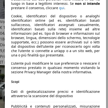
luogo in base a legittimi interessi. Se
non si intende
prestare il consenso, cliccare
qui
.
Cookie, identificatori del dispositivo o analoghi
identificatori online (ad es. identificatori basati
Volkswagen Phaeton
3.0 V6 tdi 4motion 233cv INDIVIDUAL
sull’accesso, identificatori assegnati casualmente,
€ 12.200
identificatori basati sulla rete) insieme ad altre
04/2010
informazioni (ad es. tipo di browser e informazioni sul
browser, lingua, dimensioni dello schermo, tecnologie
186.000 km
supportate, ecc.) possono essere archiviati sul o letti
Diesel
dal dispositivo dell’utente per riconoscerlo ogni volta
9,6 l/100 km (comb.)
che l’utente si connette a un’app o a un sito web, per
una o più finalità qui presentate.
Privato
IT 83100
L’utente può modificare le sue preferenze o revocare il
consenso prestato in qualsiasi momento visitando la
sezione Privacy Manager della nostra informativa.
Scopi
Dati di geolocalizzazione precisi e identificazione
attraverso la scansione del dispositivo
Pubblicità e contenuti personalizzati, misurazione