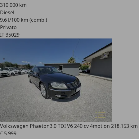
310.000 km
Diesel
9,6 l/100 km (comb.)
Privato
IT 35029
Volkswagen Phaeton
3.0 TDI V6 240 cv 4motion 218.153 km
€ 5.999