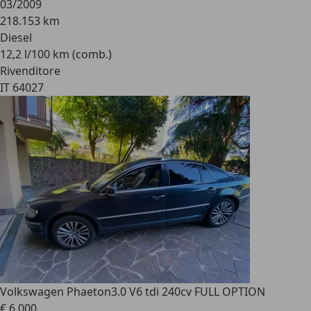
03/2009
218.153 km
Diesel
12,2 l/100 km (comb.)
Rivenditore
IT 64027
Volkswagen Phaeton
3.0 V6 tdi 240cv FULL OPTION
€ 6.000