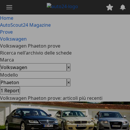
Passa
al
contenuto
Home
principale
AutoScout24 Magazine
Prove
Volkswagen
Volkswagen Phaeton prove
Ricerca nell'archivio delle schede
Marca
×
Modello
×
1
Report
Volkswagen Phaeton prove: articoli più recenti