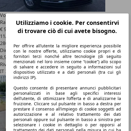
Volkswagen Phaeton
3.0 V6 TDI DPF 4MOTION langer
Utilizziamo i cookie. Per consentirvi
Radstand Aut (4 Sitz
€ 9.888
di trovare ciò di cui avete bisogno.
11/2011
280.000 km
Per offrire all’utente la migliore esperienza possibile
Diesel
con le nostre offerte, utilizziamo cookie propri e di
fornitori terzi nonché altre tecnologie (di seguito
8,5 l/100 km (comb.)
menzionati nel loro insieme come “cookie”) allo scopo
Rivenditore
di salvare e accedere in seguito a informazioni sul
IT 38017
dispositivo utilizzato e a dati personali (tra cui gli
indirizzi IP).
Questo consente di presentare annunci pubblicitari
personalizzati in base agli specifici interessi
dell’utente, di ottimizzare l’offerta e di analizzarne la
fruizione. Cliccare sul pulsante in basso a destra per
prestare il consenso all’impiego di cookie soggetti ad
autorizzazione e al relativo trattamento dei dati
personali oppure sul pulsante in basso a sinistra per
selezionare i cookie in dettaglio o per opporsi al
trattamento dei dati personali nella misura in cui ha