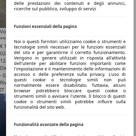
delle prestazioni dei contenuti e degli annunci,
ricerche sul pubblico, sviluppo di servizi
Funzioni essenziali della pagina
Volkswagen Phaeton
3.0 TDI V6 4MOT. aut.
**UNICOPROP.**
Noi o questi fornitori utilizziamo cookie o strumenti e
€ 13.500
tecnologie simili necessari per le funzioni essenziali
del sito e per garantirne il corretto funzionamento.
02/2009
Vengono in genere utilizzati in risposta all'attività
122.000 km
dell'utente per abilitare funzioni importanti come
Diesel
l'impostazione e il mantenimento delle informazioni di
accesso o delle preferenze sulla privacy. L'uso di
- (l/100 km)
questi cookie o tecnologie simili non può
Rivenditore
normalmente essere disabilitato. Tuttavia, alcuni
IT 38019
browser potrebbero bloccare questi cookie o
strumenti simili o avvisare l'utente. Il blocco di questi
cookie o strumenti simili potrebbe influire sulla
funzionalità del sito web.
Funzionalità avanzate della pagina