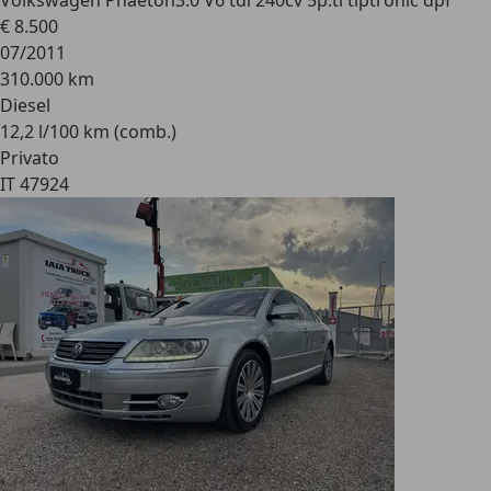
Volkswagen Phaeton
3.0 V6 tdi 240cv 5p.ti tiptronic dpf
€ 8.500
07/2011
310.000 km
Diesel
12,2 l/100 km (comb.)
Privato
IT 47924