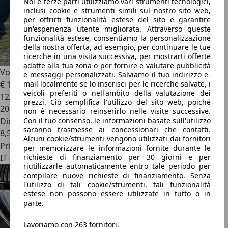
Noi e terze parti utilizziamo vari strumenti tecnologici,
inclusi cookie e strumenti simili sul nostro sito web,
per offrirti funzionalità estese del sito e garantire
un'esperienza utente migliorata. Attraverso queste
funzionalità estese, consentiamo la personalizzazione
della nostra offerta, ad esempio, per continuare le tue
ricerche in una visita successiva, per mostrarti offerte
adatte alla tua zona o per fornire e valutare pubblicità
Volkswagen Phaeton
e messaggi personalizzati. Salviamo il tuo indirizzo e-
€ 14.000
mail localmente se lo inserisci per le ricerche salvate, i
veicoli preferiti o nell'ambito della valutazione dei
12/2012
prezzi. Ciò semplifica l'utilizzo del sito web, poiché
208.000 km
non è necessario reinserirlo nelle visite successive.
Diesel
Con il tuo consenso, le informazioni basate sull'utilizzo
saranno trasmesse ai concessionari che contatti.
8,5 l/100 km (comb.)
Alcuni cookie/strumenti vengono utilizzati dai fornitori
Privato
per memorizzare le informazioni fornite durante le
IT 47034
richieste di finanziamento per 30 giorni e per
riutilizzarle automaticamente entro tale periodo per
compilare nuove richieste di finanziamento. Senza
l'utilizzo di tali cookie/strumenti, tali funzionalità
estese non possono essere utilizzate in tutto o in
parte.
Lavoriamo con 263 fornitori.