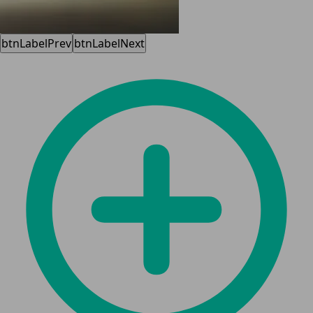
btnLabelPrev
btnLabelNext