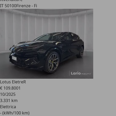
IT 50100
Firenze - Fi
Lotus Eletre
R
€ 109.800
1
10/2025
3.331 km
Elettrica
- (kWh/100 km)