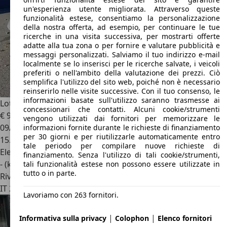
un'esperienza utente migliorata. Attraverso queste
funzionalità estese, consentiamo la personalizzazione
della nostra offerta, ad esempio, per continuare le tue
ricerche in una visita successiva, per mostrarti offerte
adatte alla tua zona o per fornire e valutare pubblicità e
messaggi personalizzati. Salviamo il tuo indirizzo e-mail
localmente se lo inserisci per le ricerche salvate, i veicoli
preferiti o nell'ambito della valutazione dei prezzi. Ciò
semplifica l'utilizzo del sito web, poiché non è necessario
reinserirlo nelle visite successive. Con il tuo consenso, le
informazioni basate sull'utilizzo saranno trasmesse ai
Lotus Eletre
Eletre S
concessionari che contatti. Alcuni cookie/strumenti
€ 91.000
1
vengono utilizzati dai fornitori per memorizzare le
09/2025
informazioni fornite durante le richieste di finanziamento
per 30 giorni e per riutilizzarle automaticamente entro
15.000 km
tale periodo per compilare nuove richieste di
Elettrica
finanziamento. Senza l'utilizzo di tali cookie/strumenti,
- (kWh/100 km)
tali funzionalità estese non possono essere utilizzate in
tutto o in parte.
Rivenditore
IT 24040
Lallio - Bergamo - Bg
Lavoriamo con 263 fornitori.
|
|
Informativa sulla privacy
Colophon
Elenco fornitori