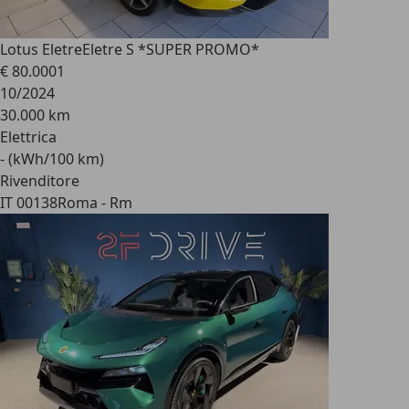
Lotus Eletre
Eletre S *SUPER PROMO*
€ 80.000
1
10/2024
30.000 km
Elettrica
- (kWh/100 km)
Rivenditore
IT 00138
Roma - Rm