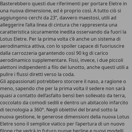
Basterebbero questi due riferimenti per portare Eletre in
una nuova dimensione, ed è proprio così. A tutto ciò si
aggiungono cerchi da 23”, davvero maestosi, utili ad
alleggerire l’alta linea di cintura che rappresenta una
caratteristica sicuramente inedita osservando da fuori la
Lotus Eletre. Per la prima volta c’è anche un sistema di
aerodinamica attiva, con lo spoiler capace di fuoriuscire
dalla carrozzeria garantendo così 90 kg di carico
aerodinamico supplementare. Fissi, invece, i due piccoli
alettoni indipendenti a filo del lunotto, anche questi utili a
pulire i flussi diretti verso la coda.
Gli appassionati potrebbero storcere il naso, a ragione o
meno, sapendo che per la prima volta il sedere non sarà
quasi a contatto dell’asfalto bensì ben sollevato da terra,
coccolato da comodi sedili e dentro un abitacolo infarcito
di tecnologia a 360°. Negli obiettivi del brand sotto la
nuova gestione, le generose dimensioni della nuova Lotus
Eletre sono il semplice viatico per l’apertura di un nuovo
filone che vedrà in futuro nuove berline e nuovi modelli