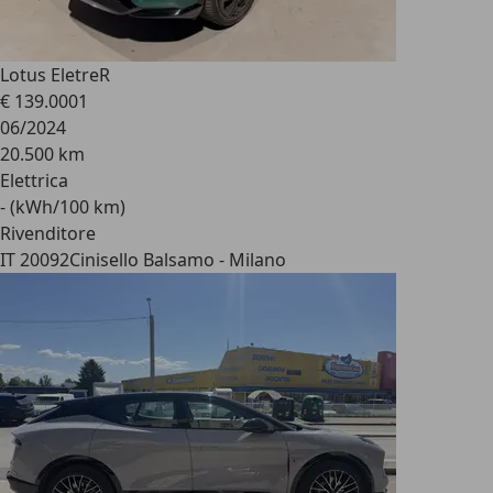
Lotus Eletre
R
€ 139.000
1
06/2024
20.500 km
Elettrica
- (kWh/100 km)
Rivenditore
IT 20092
Cinisello Balsamo - Milano