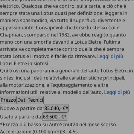
elettrico. Qualcosa che va contro, sulla carta, a ciò che è
sempre stata una Lotus quasi per definizione: leggera in
maniera spasmodica, via tutto il superfluo, divertente e
appassionante. Consapevoli che forse lo stesso Colin
Chapman, scomparso nel 1982, avrebbe reagito quanto
meno con una smorfia davanti a Lotus Eletre, l’ultima
arrivata va completamente contro quella che è sempre
stata Lotus e il motivo è facile da ritrovare.
Leggi di più
Lotus Eletre in sintesi
Qui trovi una panoramica generale dell’auto Lotus Eletre in
sintesi inclusi i dati relativi alle caratteristiche principali,
alla motorizzazione, all’equipaggiamento e altre
informazioni utili relative al modello dell’auto.
Leggi di più
Prezzo
Dati Tecnici
Nuovo a partire da
:
83.640,- €*
Usato a partire da
:
68.500,- €*
*Prezzo più basso su AutoScout24 nel mese scorso
Accelerazione (0-100 km/h)
:
3 - 4.5s