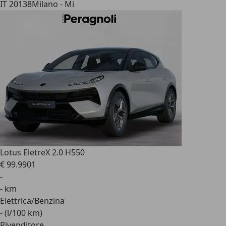
IT 20138
Milano - Mi
Lotus Eletre
X 2.0 H550
€ 99.990
1
-
- km
Elettrica/Benzina
- (l/100 km)
Rivenditore