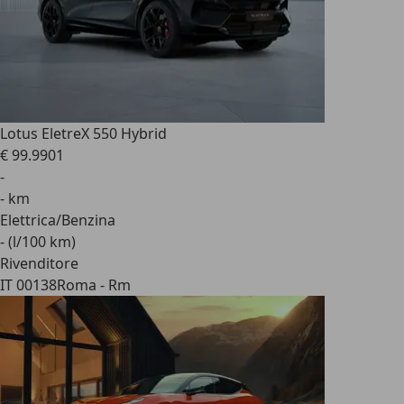
Lotus Eletre
X 550 Hybrid
€ 99.990
1
-
- km
Elettrica/Benzina
- (l/100 km)
Rivenditore
IT 00138
Roma - Rm