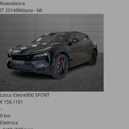
Rivenditore
IT 20149
Milano - Mi
Lotus Eletre
900 SPORT
€ 158.110
1
-
0 km
Elettrica