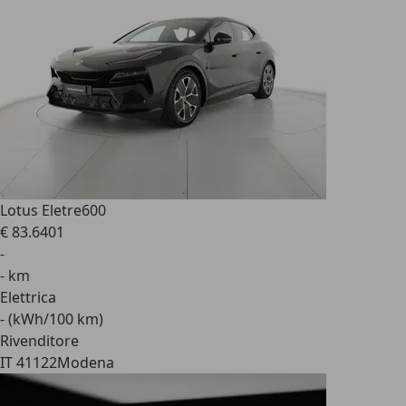
Lotus Eletre
600
€ 83.640
1
-
- km
Elettrica
- (kWh/100 km)
Rivenditore
IT 41122
Modena