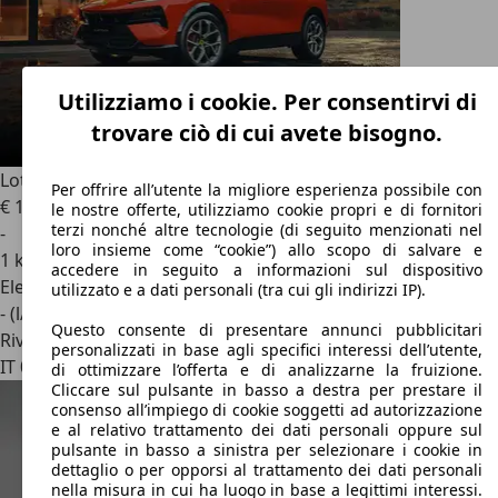
Utilizziamo i cookie. Per consentirvi di
trovare ciò di cui avete bisogno.
Lotus Eletre
X 1000 HP
Per offrire all’utente la migliore esperienza possibile con
€ 123.900
1
le nostre offerte, utilizziamo cookie propri e di fornitori
terzi nonché altre tecnologie (di seguito menzionati nel
-
loro insieme come “cookie”) allo scopo di salvare e
1 km
accedere in seguito a informazioni sul dispositivo
Elettrica/Benzina
utilizzato e a dati personali (tra cui gli indirizzi IP).
- (l/100 km)
Questo consente di presentare annunci pubblicitari
Rivenditore
personalizzati in base agli specifici interessi dell’utente,
IT 00138
Roma - Rm
di ottimizzare l’offerta e di analizzarne la fruizione.
Cliccare sul pulsante in basso a destra per prestare il
consenso all’impiego di cookie soggetti ad autorizzazione
e al relativo trattamento dei dati personali oppure sul
pulsante in basso a sinistra per selezionare i cookie in
dettaglio o per opporsi al trattamento dei dati personali
nella misura in cui ha luogo in base a legittimi interessi.