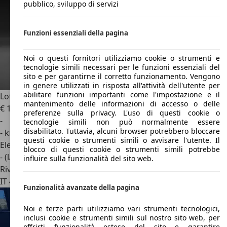
pubblico, sviluppo di servizi
Funzioni essenziali della pagina
Noi o questi fornitori utilizziamo cookie o strumenti e
tecnologie simili necessari per le funzioni essenziali del
sito e per garantirne il corretto funzionamento. Vengono
in genere utilizzati in risposta all'attività dell'utente per
abilitare funzioni importanti come l'impostazione e il
Lotus Eletre
X 2.0 H550
mantenimento delle informazioni di accesso o delle
€ 121.050
1
preferenze sulla privacy. L'uso di questi cookie o
-
tecnologie simili non può normalmente essere
disabilitato. Tuttavia, alcuni browser potrebbero bloccare
- km
questi cookie o strumenti simili o avvisare l'utente. Il
Elettrica/Benzina
blocco di questi cookie o strumenti simili potrebbe
- (l/100 km)
influire sulla funzionalità del sito web.
Rivenditore
IT 41122
Modena
Funzionalità avanzate della pagina
Noi e terze parti utilizziamo vari strumenti tecnologici,
inclusi cookie e strumenti simili sul nostro sito web, per
offrirti funzionalità estese del sito e garantire