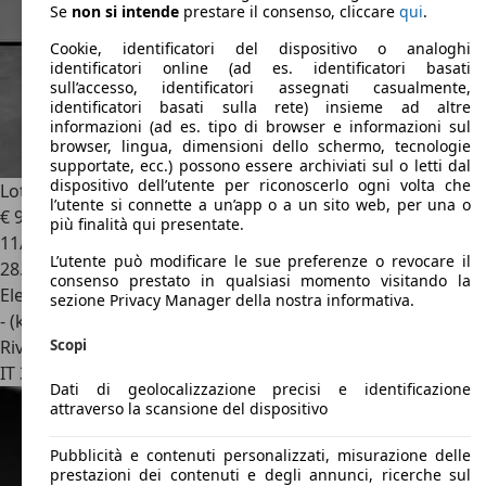
Se
non si intende
prestare il consenso, cliccare
qui
.
Cookie, identificatori del dispositivo o analoghi
identificatori online (ad es. identificatori basati
sull’accesso, identificatori assegnati casualmente,
identificatori basati sulla rete) insieme ad altre
informazioni (ad es. tipo di browser e informazioni sul
browser, lingua, dimensioni dello schermo, tecnologie
supportate, ecc.) possono essere archiviati sul o letti dal
dispositivo dell’utente per riconoscerlo ogni volta che
Lotus Eletre
R
l’utente si connette a un’app o a un sito web, per una o
€ 97.400
1
più finalità qui presentate.
11/2024
L’utente può modificare le sue preferenze o revocare il
28.245 km
consenso prestato in qualsiasi momento visitando la
Elettrica
sezione Privacy Manager della nostra informativa.
- (kWh/100 km)
Scopi
Rivenditore
IT 38121
Frazione Gardolo Trento
Dati di geolocalizzazione precisi e identificazione
attraverso la scansione del dispositivo
Pubblicità e contenuti personalizzati, misurazione delle
prestazioni dei contenuti e degli annunci, ricerche sul