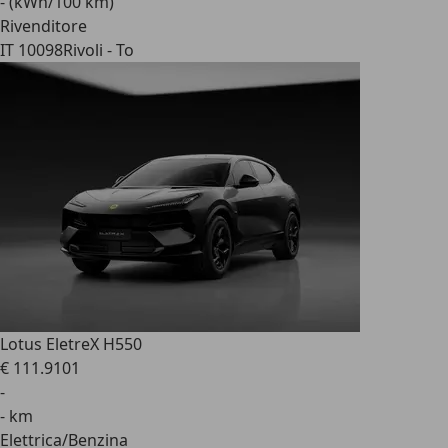
- (kWh/100 km)
Rivenditore
IT 10098
Rivoli - To
Lotus Eletre
X H550
€ 111.910
1
-
- km
Elettrica/Benzina