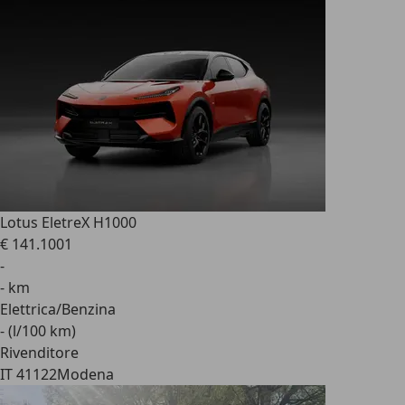
Lotus Eletre
X H1000
€ 141.100
1
-
- km
Elettrica/Benzina
- (l/100 km)
Rivenditore
IT 41122
Modena