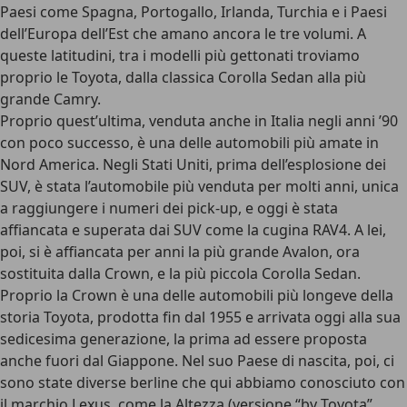
Paesi come Spagna, Portogallo, Irlanda, Turchia e i Paesi
dell’Europa dell’Est che amano ancora le tre volumi. A
queste latitudini, tra i modelli più gettonati troviamo
proprio le Toyota, dalla classica Corolla Sedan alla più
grande Camry.
Proprio quest’ultima, venduta anche in Italia negli anni ’90
con poco successo, è una delle automobili più amate in
Nord America. Negli Stati Uniti,
prima dell’esplosione dei
SUV, è stata l’automobile più venduta per molti anni
, unica
a raggiungere i numeri dei pick-up, e oggi è stata
affiancata e superata dai SUV come la cugina RAV4. A lei,
poi, si è affiancata per anni la più grande Avalon, ora
sostituita dalla Crown, e la più piccola Corolla Sedan.
Proprio la Crown è una delle automobili più longeve della
storia Toyota, prodotta fin dal 1955 e arrivata oggi alla sua
sedicesima generazione, la prima ad essere proposta
anche fuori dal Giappone. Nel suo Paese di nascita, poi, ci
sono state diverse berline che qui abbiamo conosciuto con
il marchio Lexus, come la Altezza (versione “by Toyota”