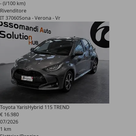
- (l/100 km)
Rivenditore
IT 37060
Sona - Verona - Vr
Toyota Yaris
Hybrid 115 TREND
€ 16.980
07/2026
1 km