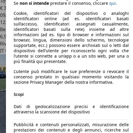
Toyota Auris
Toyota Auris 1.4 benzina
Se
non si intende
prestare il consenso, cliccare
qui
.
€ 3.900
Cookie, identificatori del dispositivo o analoghi
09/2008
identificatori online (ad es. identificatori basati
122.568 km
sull’accesso, identificatori assegnati casualmente,
Benzina
identificatori basati sulla rete) insieme ad altre
informazioni (ad es. tipo di browser e informazioni sul
6,9 l/100 km (comb.)
browser, lingua, dimensioni dello schermo, tecnologie
Rivenditore
supportate, ecc.) possono essere archiviati sul o letti dal
IT 00125
Roma - Rm
dispositivo dell’utente per riconoscerlo ogni volta che
l’utente si connette a un’app o a un sito web, per una o
più finalità qui presentate.
L’utente può modificare le sue preferenze o revocare il
consenso prestato in qualsiasi momento visitando la
sezione Privacy Manager della nostra informativa.
Scopi
Dati di geolocalizzazione precisi e identificazione
attraverso la scansione del dispositivo
Pubblicità e contenuti personalizzati, misurazione delle
prestazioni dei contenuti e degli annunci, ricerche sul