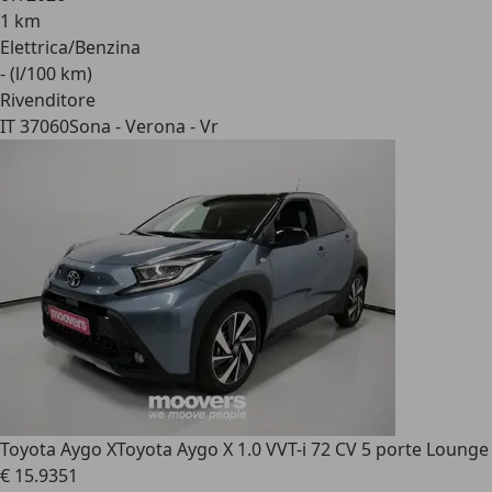
1 km
Elettrica/Benzina
- (l/100 km)
Rivenditore
IT 37060
Sona - Verona - Vr
Toyota Aygo X
Toyota Aygo X 1.0 VVT-i 72 CV 5 porte Lounge
€ 15.935
1