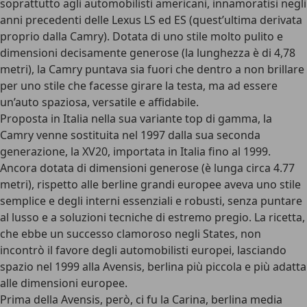
soprattutto agli automobilisti americani, innamoratisi negli
anni precedenti delle Lexus LS ed ES (quest’ultima derivata
proprio dalla Camry). Dotata di uno stile molto pulito e
dimensioni decisamente generose (la lunghezza è di 4,78
metri), la Camry puntava sia fuori che dentro a non brillare
per uno stile che facesse girare la testa, ma ad essere
un’auto spaziosa, versatile e affidabile.
Proposta in Italia nella sua variante top di gamma, la
Camry venne sostituita nel 1997 dalla sua seconda
generazione, la XV20, importata in Italia fino al 1999.
Ancora dotata di dimensioni generose (è lunga circa 4.77
metri), rispetto alle berline grandi europee aveva uno stile
semplice e degli interni essenziali e robusti, senza puntare
al lusso e a soluzioni tecniche di estremo pregio. La ricetta,
che ebbe un successo clamoroso negli States, non
incontrò il favore degli automobilisti europei, lasciando
spazio nel 1999 alla Avensis, berlina più piccola e più adatta
alle dimensioni europee.
Prima della Avensis, però, ci fu la
Carina
, berlina media