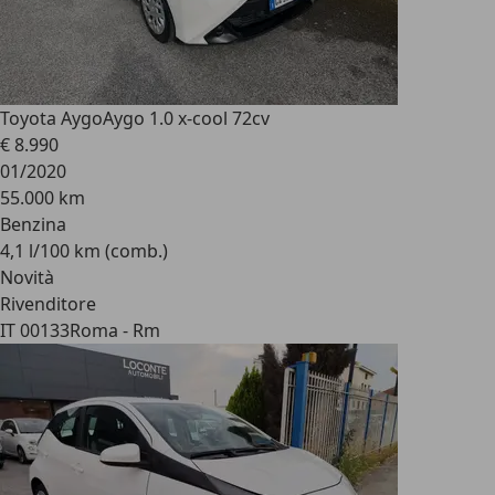
Toyota Aygo
Aygo 1.0 x-cool 72cv
€ 8.990
01/2020
55.000 km
Benzina
4,1 l/100 km (comb.)
Novità
Rivenditore
IT 00133
Roma - Rm