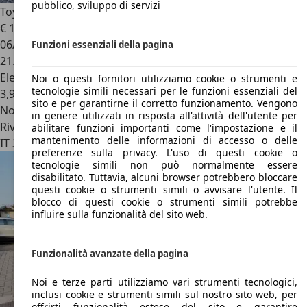
pubblico, sviluppo di servizi
Toyota C-HR
C-HR I 2016 1.8h Lounge 2wd e-cvt my18
€ 18.800
06/2019
Funzioni essenziali della pagina
21.083 km
Elettrica/Benzina
Noi o questi fornitori utilizziamo cookie o strumenti e
tecnologie simili necessari per le funzioni essenziali del
3,9 l/100 km (comb.)
sito e per garantirne il corretto funzionamento. Vengono
Novità
in genere utilizzati in risposta all'attività dell'utente per
Rivenditore
abilitare funzioni importanti come l'impostazione e il
mantenimento delle informazioni di accesso o delle
IT 35143
Padova - Pd
preferenze sulla privacy. L'uso di questi cookie o
tecnologie simili non può normalmente essere
disabilitato. Tuttavia, alcuni browser potrebbero bloccare
questi cookie o strumenti simili o avvisare l'utente. Il
blocco di questi cookie o strumenti simili potrebbe
influire sulla funzionalità del sito web.
Funzionalità avanzate della pagina
Noi e terze parti utilizziamo vari strumenti tecnologici,
inclusi cookie e strumenti simili sul nostro sito web, per
offrirti funzionalità estese del sito e garantire