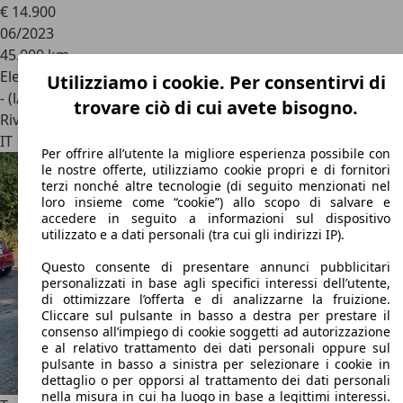
€ 14.900
06/2023
45.000 km
Elettrica/Benzina
Utilizziamo i cookie. Per consentirvi di
- (l/100 km)
trovare ciò di cui avete bisogno.
Rivenditore
IT 10036
Settimo Torinese - Torino - To
Per offrire all’utente la migliore esperienza possibile con
le nostre offerte, utilizziamo cookie propri e di fornitori
terzi nonché altre tecnologie (di seguito menzionati nel
loro insieme come “cookie”) allo scopo di salvare e
accedere in seguito a informazioni sul dispositivo
utilizzato e a dati personali (tra cui gli indirizzi IP).
Questo consente di presentare annunci pubblicitari
personalizzati in base agli specifici interessi dell’utente,
di ottimizzare l’offerta e di analizzarne la fruizione.
Cliccare sul pulsante in basso a destra per prestare il
consenso all’impiego di cookie soggetti ad autorizzazione
e al relativo trattamento dei dati personali oppure sul
pulsante in basso a sinistra per selezionare i cookie in
dettaglio o per opporsi al trattamento dei dati personali
nella misura in cui ha luogo in base a legittimi interessi.