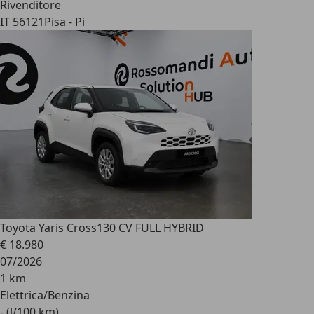
Rivenditore
IT 56121
Pisa - Pi
Toyota Yaris Cross
130 CV FULL HYBRID
€ 18.980
07/2026
1 km
Elettrica/Benzina
- (l/100 km)