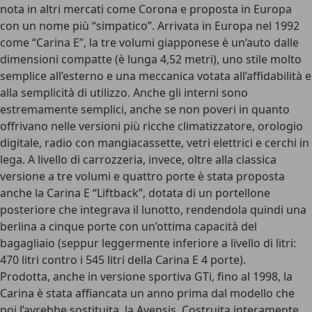
nota in altri mercati come Corona e proposta in Europa
con un nome più “simpatico”. Arrivata in Europa nel 1992
come “Carina E”, la tre volumi giapponese è un’auto dalle
dimensioni compatte (è lunga 4,52 metri), uno stile molto
semplice all’esterno e una meccanica votata all’affidabilità e
alla semplicità di utilizzo. Anche gli interni sono
estremamente semplici, anche se non poveri in quanto
offrivano nelle versioni più ricche climatizzatore, orologio
digitale, radio con mangiacassette, vetri elettrici e cerchi in
lega. A livello di carrozzeria, invece, oltre alla classica
versione a tre volumi e quattro porte è stata proposta
anche la Carina E “Liftback”, dotata di un portellone
posteriore che integrava il lunotto, rendendola quindi una
berlina a cinque porte con un’ottima capacità del
bagagliaio (seppur leggermente inferiore a livello di litri:
470 litri contro i 545 litri della Carina E 4 porte).
Prodotta, anche in versione sportiva GTi, fino al 1998, la
Carina è stata affiancata un anno prima dal modello che
poi l’avrebbe sostituita, la
Avensis
. Costruita interamente