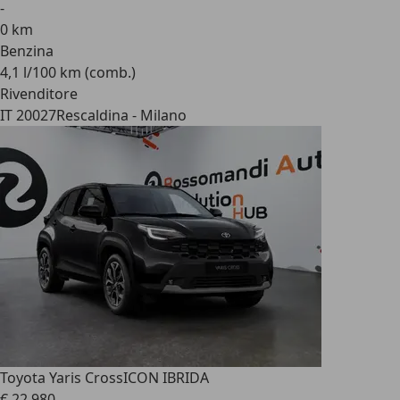
-
0 km
Benzina
4,1 l/100 km (comb.)
Rivenditore
IT 20027
Rescaldina - Milano
Toyota Yaris Cross
ICON IBRIDA
€ 22.980