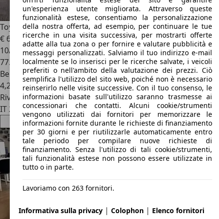
un'esperienza utente migliorata. Attraverso queste
funzionalità estese, consentiamo la personalizzazione
della nostra offerta, ad esempio, per continuare le tue
Toyota Aygo
1.0 x-cool m-mt 72cv AUTOMATICA
ricerche in una visita successiva, per mostrarti offerte
€ 6.990
adatte alla tua zona o per fornire e valutare pubblicità e
10/2020
messaggi personalizzati. Salviamo il tuo indirizzo e-mail
localmente se lo inserisci per le ricerche salvate, i veicoli
77.000 km
preferiti o nell'ambito della valutazione dei prezzi. Ciò
Benzina
semplifica l'utilizzo del sito web, poiché non è necessario
4,2 l/100 km (comb.)
reinserirlo nelle visite successive. Con il tuo consenso, le
informazioni basate sull'utilizzo saranno trasmesse ai
Rivenditore
concessionari che contatti. Alcuni cookie/strumenti
IT 20082
Binasco - Milano - Mi
vengono utilizzati dai fornitori per memorizzare le
informazioni fornite durante le richieste di finanziamento
per 30 giorni e per riutilizzarle automaticamente entro
tale periodo per compilare nuove richieste di
finanziamento. Senza l'utilizzo di tali cookie/strumenti,
tali funzionalità estese non possono essere utilizzate in
tutto o in parte.
Lavoriamo con 263 fornitori.
|
|
Informativa sulla privacy
Colophon
Elenco fornitori