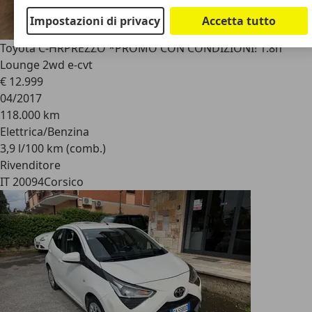
Impostazioni di privacy
Accetta tutto
Toyota C-HR
PREZZO *PROMO CON CONDIZIONI! 1.8h
Lounge 2wd e-cvt
€ 12.999
04/2017
118.000 km
Elettrica/Benzina
3,9 l/100 km (comb.)
Rivenditore
IT 20094
Corsico