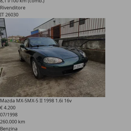
8,1 l/100 km (comb.)
Rivenditore
IT 26030
Mazda MX-5
MX-5 II 1998 1.6i 16v
€ 4.200
07/1998
260.000 km
Benzina