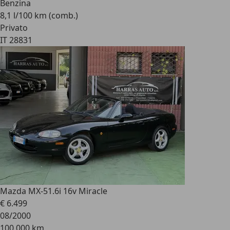
Benzina
8,1 l/100 km (comb.)
Privato
IT 28831
Mazda MX-5
1.6i 16v Miracle
€ 6.499
08/2000
100.000 km