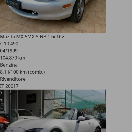
Mazda MX-5
MX-5 NB 1.6i 16v
€ 10.490
04/1999
104.870 km
Benzina
8,1 l/100 km (comb.)
Rivenditore
IT 20017