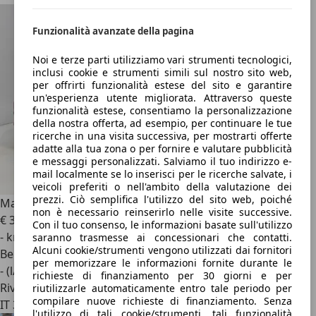
Funzionalità avanzate della pagina
Noi e terze parti utilizziamo vari strumenti tecnologici,
inclusi cookie e strumenti simili sul nostro sito web,
per offrirti funzionalità estese del sito e garantire
un'esperienza utente migliorata. Attraverso queste
funzionalità estese, consentiamo la personalizzazione
della nostra offerta, ad esempio, per continuare le tue
ricerche in una visita successiva, per mostrarti offerte
adatte alla tua zona o per fornire e valutare pubblicità
e messaggi personalizzati. Salviamo il tuo indirizzo e-
mail localmente se lo inserisci per le ricerche salvate, i
veicoli preferiti o nell'ambito della valutazione dei
prezzi. Ciò semplifica l'utilizzo del sito web, poiché
Mazda MX-5
1.5 homura driver assistance
non è necessario reinserirlo nelle visite successive.
€ 34.900
1
Con il tuo consenso, le informazioni basate sull'utilizzo
- km
saranno trasmesse ai concessionari che contatti.
Alcuni cookie/strumenti vengono utilizzati dai fornitori
Benzina
per memorizzare le informazioni fornite durante le
- (l/100 km)
richieste di finanziamento per 30 giorni e per
Rivenditore
riutilizzarle automaticamente entro tale periodo per
compilare nuove richieste di finanziamento. Senza
IT 39100
l'utilizzo di tali cookie/strumenti, tali funzionalità