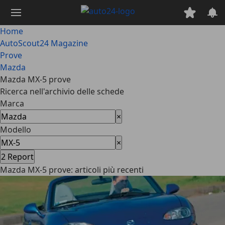
Passa
al
contenuto
Home
principale
AutoScout24 Magazine
Prove
Mazda
Mazda MX-5 prove
Ricerca nell'archivio delle schede
Marca
×
Modello
×
2
Report
Mazda MX-5 prove: articoli più recenti