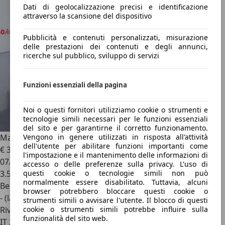
Dati di geolocalizzazione precisi e identificazione
attraverso la scansione del dispositivo
Pubblicità e contenuti personalizzati, misurazione
delle prestazioni dei contenuti e degli annunci,
ricerche sul pubblico, sviluppo di servizi
Funzioni essenziali della pagina
Noi o questi fornitori utilizziamo cookie o strumenti e
tecnologie simili necessari per le funzioni essenziali
del sito e per garantirne il corretto funzionamento.
Vengono in genere utilizzati in risposta all'attività
Mazda MX-5
ST 1.5 SKYACTIV-G EXCLUSIVE LINE 132 HP
dell'utente per abilitare funzioni importanti come
€ 31.500
1
l'impostazione e il mantenimento delle informazioni di
07/2025
accesso o delle preferenze sulla privacy. L'uso di
questi cookie o tecnologie simili non può
3.500 km
normalmente essere disabilitato. Tuttavia, alcuni
Benzina
browser potrebbero bloccare questi cookie o
- (l/100 km)
strumenti simili o avvisare l'utente. Il blocco di questi
cookie o strumenti simili potrebbe influire sulla
Rivenditore
funzionalità del sito web.
IT 33100