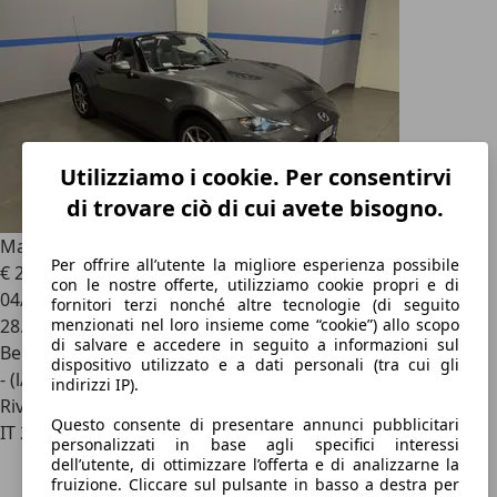
Utilizziamo i cookie. Per consentirvi
di trovare ciò di cui avete bisogno.
Mazda MX-5
MX-5 1.5 Exclusive-Line 132CV
Per offrire all’utente la migliore esperienza possibile
€ 28.990
con le nostre offerte, utilizziamo cookie propri e di
04/2024
fornitori terzi nonché altre tecnologie (di seguito
menzionati nel loro insieme come “cookie”) allo scopo
28.000 km
di salvare e accedere in seguito a informazioni sul
Benzina
dispositivo utilizzato e a dati personali (tra cui gli
- (l/100 km)
indirizzi IP).
Rivenditore
Questo consente di presentare annunci pubblicitari
IT 20099
personalizzati in base agli specifici interessi
dell’utente, di ottimizzare l’offerta e di analizzarne la
fruizione. Cliccare sul pulsante in basso a destra per