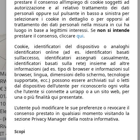
prestare il consenso all’impiego di cookie soggetti ad
autorizzazione e al relativo trattamento dei dati
personali oppure sul pulsante in basso a sinistra per
selezionare i cookie in dettaglio o per opporsi al
trattamento dei dati personali nella misura in cui ha
luogo in base a legittimi interessi. Se
non si intende
prestare il consenso, cliccare
qui
.
Cookie, identificatori del dispositivo o analoghi
identificatori online (ad es. identificatori basati
sull’accesso, identificatori assegnati casualmente,
identificatori basati sulla rete) insieme ad altre
informazioni (ad es. tipo di browser e informazioni sul
Mazda MX-5
2024 MX-5 2ST 1.5L SKYACTIV-G 132ps 6MT
browser, lingua, dimensioni dello schermo, tecnologie
supportate, ecc.) possono essere archiviati sul o letti
RWD Kazari
dal dispositivo dell’utente per riconoscerlo ogni volta
€ 31.400
1
che l’utente si connette a un’app o a un sito web, per
01/2026
una o più finalità qui presentate.
10 km
L’utente può modificare le sue preferenze o revocare il
Elettrica/Benzina
consenso prestato in qualsiasi momento visitando la
- (kWh/100 km)
sezione Privacy Manager della nostra informativa.
Rivenditore
Scopi
IT 46047