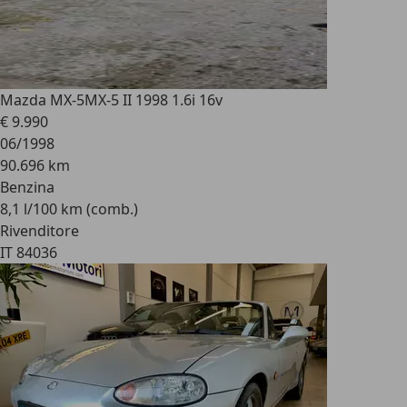
Mazda MX-5
MX-5 II 1998 1.6i 16v
€ 9.990
06/1998
90.696 km
Benzina
8,1 l/100 km (comb.)
Rivenditore
IT 84036