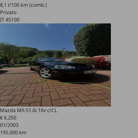
8,1 l/100 km (comb.)
Privato
IT 45100
Mazda MX-5
1.6i 16v c/CL
€ 6.250
01/2003
195.000 km