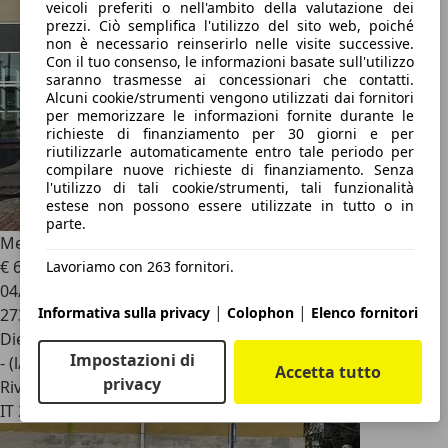
veicoli preferiti o nell'ambito della valutazione dei
prezzi. Ciò semplifica l'utilizzo del sito web, poiché
non è necessario reinserirlo nelle visite successive.
Con il tuo consenso, le informazioni basate sull'utilizzo
saranno trasmesse ai concessionari che contatti.
Alcuni cookie/strumenti vengono utilizzati dai fornitori
per memorizzare le informazioni fornite durante le
richieste di finanziamento per 30 giorni e per
riutilizzarle automaticamente entro tale periodo per
compilare nuove richieste di finanziamento. Senza
l'utilizzo di tali cookie/strumenti, tali funzionalità
estese non possono essere utilizzate in tutto o in
parte.
Mercedes-Benz C 250
2.2 cdi BLUETEC. 204cv. Euro 5
€ 6.400
Lavoriamo con 263 fornitori.
04/2011
|
|
Informativa sulla privacy
Colophon
Elenco fornitori
273.000 km
Diesel
Impostazioni di
- (l/100 km)
Accetta tutto
privacy
Rivenditore
IT 25038