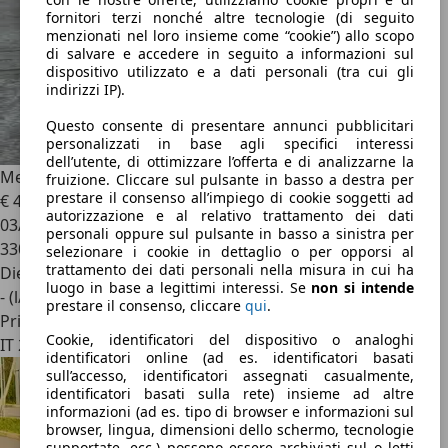
fornitori terzi nonché altre tecnologie (di seguito
menzionati nel loro insieme come “cookie”) allo scopo
di salvare e accedere in seguito a informazioni sul
dispositivo utilizzato e a dati personali (tra cui gli
indirizzi IP).
Questo consente di presentare annunci pubblicitari
personalizzati in base agli specifici interessi
dell’utente, di ottimizzare l’offerta e di analizzarne la
Mercedes-Benz C 250
d Elegance
fruizione. Cliccare sul pulsante in basso a destra per
prestare il consenso all’impiego di cookie soggetti ad
€ 4.000
autorizzazione e al relativo trattamento dei dati
03/1995
personali oppure sul pulsante in basso a sinistra per
330.000 km
selezionare i cookie in dettaglio o per opporsi al
trattamento dei dati personali nella misura in cui ha
Diesel
luogo in base a legittimi interessi. Se
non si intende
- (l/100 km)
prestare il consenso, cliccare
qui
.
Privato
Cookie, identificatori del dispositivo o analoghi
IT 26021
identificatori online (ad es. identificatori basati
sull’accesso, identificatori assegnati casualmente,
identificatori basati sulla rete) insieme ad altre
informazioni (ad es. tipo di browser e informazioni sul
browser, lingua, dimensioni dello schermo, tecnologie
supportate, ecc.) possono essere archiviati sul o letti