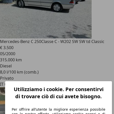
Mercedes-Benz C 250
Classe C - W202 SW SW td Classic
€ 3.500
05/2000
315.000 km
Diesel
8,0 l/100 km (comb.)
Privato
IT 00189
Utilizziamo i cookie. Per consentirvi
di trovare ciò di cui avete bisogno.
Per offrire all’utente la migliore esperienza possibile
con le nostre offerte, utilizziamo cookie propri e di