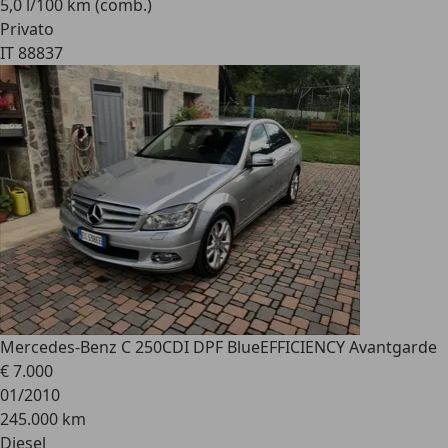
5,0 l/100 km (comb.)
Privato
IT 88837
Mercedes-Benz C 250
CDI DPF BlueEFFICIENCY Avantgarde
€ 7.000
01/2010
245.000 km
Diesel