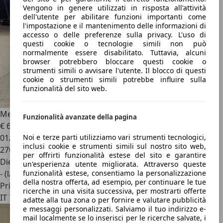
Vengono in genere utilizzati in risposta all'attività
dell'utente per abilitare funzioni importanti come
l'impostazione e il mantenimento delle informazioni di
accesso o delle preferenze sulla privacy. L'uso di
questi cookie o tecnologie simili non può
normalmente essere disabilitato. Tuttavia, alcuni
browser potrebbero bloccare questi cookie o
strumenti simili o avvisare l'utente. Il blocco di questi
cookie o strumenti simili potrebbe influire sulla
funzionalità del sito web.
Mercedes-Benz C 250
250 Turbo Diesel
Funzionalità avanzate della pagina
€ 6.000
01/1992
Noi e terze parti utilizziamo vari strumenti tecnologici,
inclusi cookie e strumenti simili sul nostro sito web,
270.000 km
per offrirti funzionalità estese del sito e garantire
Diesel
un'esperienza utente migliorata. Attraverso queste
- (l/100 km)
funzionalità estese, consentiamo la personalizzazione
della nostra offerta, ad esempio, per continuare le tue
Privato
ricerche in una visita successiva, per mostrarti offerte
IT 73010
adatte alla tua zona o per fornire e valutare pubblicità
e messaggi personalizzati. Salviamo il tuo indirizzo e-
mail localmente se lo inserisci per le ricerche salvate, i