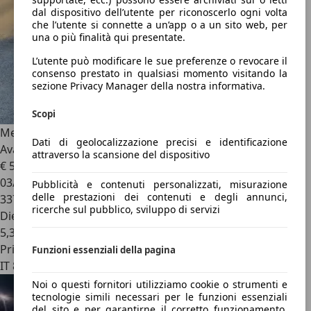
dal dispositivo dell’utente per riconoscerlo ogni volta
che l’utente si connette a un’app o a un sito web, per
una o più finalità qui presentate.
L’utente può modificare le sue preferenze o revocare il
consenso prestato in qualsiasi momento visitando la
sezione Privacy Manager della nostra informativa.
Scopi
Mercedes-Benz C 250
Classe C - W204 2007 SW SW cdi be
Dati di geolocalizzazione precisi e identificazione
Avantgarde AMG
attraverso la scansione del dispositivo
€ 5.000
03/2010
Pubblicità e contenuti personalizzati, misurazione
delle prestazioni dei contenuti e degli annunci,
337.326 km
ricerche sul pubblico, sviluppo di servizi
Diesel
5,3 l/100 km (comb.)
Privato
Funzioni essenziali della pagina
IT 84131
Noi o questi fornitori utilizziamo cookie o strumenti e
tecnologie simili necessari per le funzioni essenziali
del sito e per garantirne il corretto funzionamento.