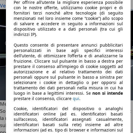
Per offrire all’utente la migliore esperienza possibile
Vedi tutto
con le nostre offerte, utilizziamo cookie propri e di
fornitori terzi nonché altre tecnologie (di seguito
menzionati nel loro insieme come “cookie”) allo scopo
di salvare e accedere in seguito a informazioni sul
dispositivo utilizzato e a dati personali (tra cui gli
indirizzi IP).
Questo consente di presentare annunci pubblicitari
personalizzati in base agli specifici interessi
dell’utente, di ottimizzare l’offerta e di analizzarne la
fruizione. Cliccare sul pulsante in basso a destra per
prestare il consenso all’impiego di cookie soggetti ad
autorizzazione e al relativo trattamento dei dati
personali oppure sul pulsante in basso a sinistra per
selezionare i cookie in dettaglio o per opporsi al
trattamento dei dati personali nella misura in cui ha
luogo in base a legittimi interessi. Se
non si intende
prestare il consenso, cliccare
qui
.
Mercedes-AMG GT Coupé 4 porte: tanto show e 1.169 CV
Cookie, identificatori del dispositivo o analoghi
Sound V8 artificiale, sedili vibranti e cambi marcia simulati:
identificatori online (ad es. identificatori basati
la nuova Mercedes-AMG GT Coupé4 elettrica punta tutto
sull’accesso, identificatori assegnati casualmente,
identificatori basati sulla rete) insieme ad altre
sul coinvolgimento. Con fino a 1.169 CV e 2.000 Nm,
informazioni (ad es. tipo di browser e informazioni sul
promette numeri da hypercar. Prima prova statica.