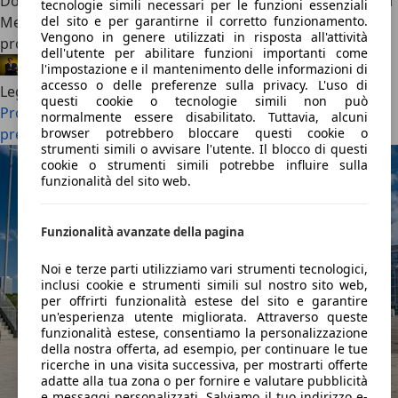
Dopo due generazioni di grande successo, la terza serie di
tecnologie simili necessari per le funzioni essenziali
Mercedes-Benz CLA è arrivata sul mercato cambiando
del sito e per garantirne il corretto funzionamento.
Vengono in genere utilizzati in risposta all'attività
profondamente le sue carte in tavola.
dell'utente per abilitare funzioni importanti come
Federico Ferrero
·
21/05/2026
·
Lo leggi in 9 minuti
l'impostazione e il mantenimento delle informazioni di
accesso o delle preferenze sulla privacy. L'uso di
Leggi di più
questi cookie o tecnologie simili non può
Prova Mercedes CLA: si è mangiata la Tesla, ma a che
normalmente essere disabilitato. Tuttavia, alcuni
prezzo?
browser potrebbero bloccare questi cookie o
strumenti simili o avvisare l'utente. Il blocco di questi
cookie o strumenti simili potrebbe influire sulla
funzionalità del sito web.
Funzionalità avanzate della pagina
Noi e terze parti utilizziamo vari strumenti tecnologici,
inclusi cookie e strumenti simili sul nostro sito web,
per offrirti funzionalità estese del sito e garantire
un'esperienza utente migliorata. Attraverso queste
funzionalità estese, consentiamo la personalizzazione
della nostra offerta, ad esempio, per continuare le tue
ricerche in una visita successiva, per mostrarti offerte
adatte alla tua zona o per fornire e valutare pubblicità
e messaggi personalizzati. Salviamo il tuo indirizzo e-