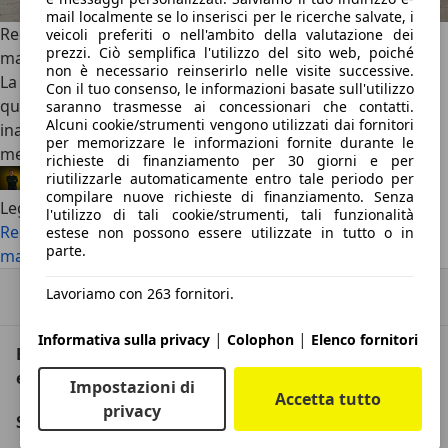
mail localmente se lo inserisci per le ricerche salvate, i
Recensione Mercedes-Benz Classe C: la “baby Benz” più
veicoli preferiti o nell'ambito della valutazione dei
prezzi. Ciò semplifica l'utilizzo del sito web, poiché
matura che mai
non è necessario reinserirlo nelle visite successive.
La storia della
Mercedes-Benz Classe C
inizia nel 1982,
Con il tuo consenso, le informazioni basate sull'utilizzo
quando la Casa della Stella decise per una mossa all’epoca
saranno trasmesse ai concessionari che contatti.
Alcuni cookie/strumenti vengono utilizzati dai fornitori
inattesa e sorprendente: allargare la sua presenza sul
per memorizzare le informazioni fornite durante le
mercato verso il basso.
richieste di finanziamento per 30 giorni e per
riutilizzarle automaticamente entro tale periodo per
Giulio Verdiraimo
·
12/05/2026
·
Lo leggi in 11 minuti
compilare nuove richieste di finanziamento. Senza
Leggi di più
l'utilizzo di tali cookie/strumenti, tali funzionalità
Recensione Mercedes-Benz Classe C: la “baby Benz” più
estese non possono essere utilizzate in tutto o in
parte.
matura che mai
Lavoriamo con 263 fornitori.
Torna su
|
|
Informativa sulla privacy
Colophon
Elenco fornitori
Benvenuti su AutoScout24, il mercato auto
europeo.
Impostazioni di
Accetta tutto
privacy
Società