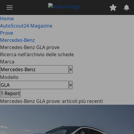
Passa
al
contenuto
Home
principale
AutoScout24 Magazine
Prove
Mercedes-Benz
Mercedes-Benz GLA prove
Ricerca nell'archivio delle schede
Marca
×
Modello
×
1
Report
Mercedes-Benz GLA prove: articoli più recenti