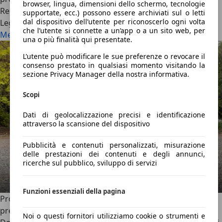
browser, lingua, dimensioni dello schermo, tecnologie
Redazione AutoScout24
·
27/05/2026
·
Lo leggi in 6 minuti
supportate, ecc.) possono essere archiviati sul o letti
dal dispositivo dell’utente per riconoscerlo ogni volta
Leggi di più
che l’utente si connette a un’app o a un sito web, per
Mercedes-AMG GT Coupé 4 porte: tanto show e 1.169 CV
una o più finalità qui presentate.
L’utente può modificare le sue preferenze o revocare il
consenso prestato in qualsiasi momento visitando la
sezione Privacy Manager della nostra informativa.
Scopi
Dati di geolocalizzazione precisi e identificazione
attraverso la scansione del dispositivo
Pubblicità e contenuti personalizzati, misurazione
delle prestazioni dei contenuti e degli annunci,
ricerche sul pubblico, sviluppo di servizi
Funzioni essenziali della pagina
Prova Mercedes CLA: si è mangiata la Tesla, ma a che
prezzo?
Noi o questi fornitori utilizziamo cookie o strumenti e