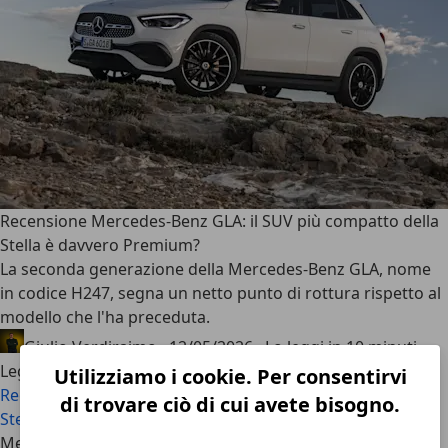
Recensione Mercedes-Benz GLA: il SUV più compatto della
Stella è davvero Premium?
La seconda generazione della
Mercedes-Benz GLA
, nome
in codice
H247
, segna un netto punto di rottura rispetto al
modello che l'ha preceduta.
Giulio Verdiraimo
·
12/05/2026
·
Lo leggi in 10 minuti
Leggi di più
Utilizziamo i cookie. Per consentirvi
Recensione Mercedes-Benz GLA: il SUV più compatto della
di trovare ciò di cui avete bisogno.
Stella è davvero Premium?
Mercedes-Benz: articoli più recenti