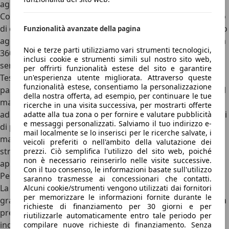
aggiunge funzionalità cruciali come il Distronic (il Cruise
Control Adattivo in termini Mercedes, il mantenitore attivo
di corsia e il sensore per l’angolo cieco. A questi si possono
Funzionalità avanzate della pagina
aggiungere pacchetti parcheggio evoluti con telecamere a
Noi e terze parti utilizziamo vari strumenti tecnologici,
360 gradi, che rendono le manovre in spazi ristretti
inclusi cookie e strumenti simili sul nostro sito web,
semplici e a prova di urto.
per offrirti funzionalità estese del sito e garantire
Testato nel 2019 dall’ente indipendente per la sicurezza
un'esperienza utente migliorata. Attraverso queste
funzionalità estese, consentiamo la personalizzazione
passiva EuroNCAP, la Mercedes GLA è stata premiata con il
della nostra offerta, ad esempio, per continuare le tue
massimo dei voti, le agognate cinque stelle. Andando, poi,
ricerche in una visita successiva, per mostrarti offerte
ad analizzare i risultati, il test ha premiato la GLA in termini
adatte alla tua zona o per fornire e valutare pubblicità
e messaggi personalizzati. Salviamo il tuo indirizzo e-
di protezione degli adulti (96%) e dei bambini (90%). Non
mail localmente se lo inserisci per le ricerche salvate, i
male anche la protezione degli utenti vulnerabili della
veicoli preferiti o nell'ambito della valutazione dei
strada (79%), mentre i sistemi di sicurezza sono stati
prezzi. Ciò semplifica l'utilizzo del sito web, poiché
non è necessario reinserirlo nelle visite successive.
approvati con un risultato del 75%.
Con il tuo consenso, le informazioni basate sull'utilizzo
Perché scegliere Mercedes-Benz GLA e perché no
saranno trasmesse ai concessionari che contatti.
La Mercedes-Benz GLA H247 rappresenta una scelta di
Alcuni cookie/strumenti vengono utilizzati dai fornitori
per memorizzare le informazioni fornite durante le
grande razionalità
per chi cerca un SUV compatto di fascia
richieste di finanziamento per 30 giorni e per
premium. Tra i principali punti di forza figura
riutilizzarle automaticamente entro tale periodo per
indubbiamente l'
evoluzione verso un formato da "vero"
compilare nuove richieste di finanziamento. Senza