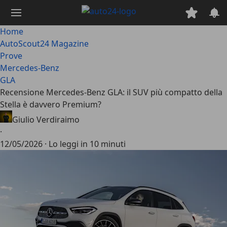
Passa
al
contenuto
Home
principale
AutoScout24 Magazine
Prove
Mercedes-Benz
GLA
Recensione Mercedes-Benz GLA: il SUV più compatto della
Stella è davvero Premium?
Giulio Verdiraimo
·
12/05/2026
·
Lo leggi in 10 minuti