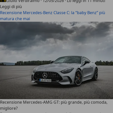
Giulio Verdiraimo
·
12/05/2026
·
Lo leggi in 11 minuti
Leggi di più
Recensione Mercedes-Benz Classe C: la “baby Benz” più
matura che mai
Recensione Mercedes-AMG GT: più grande, più comoda,
migliore?