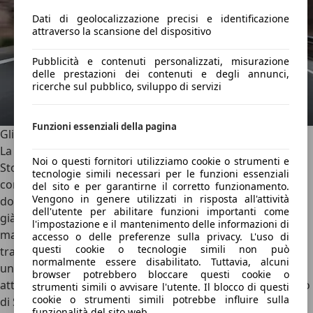
Dati di geolocalizzazione precisi e identificazione
attraverso la scansione del dispositivo
Pubblicità e contenuti personalizzati, misurazione
delle prestazioni dei contenuti e degli annunci,
ricerche sul pubblico, sviluppo di servizi
Funzioni essenziali della pagina
Gli ADAS e la sicurezza
La sicurezza attiva e passiva è un pilastro della filosofia di
Noi o questi fornitori utilizziamo cookie o strumenti e
Stoccarda, e la GLA non fa eccezione, offrendo un
tecnologie simili necessari per le funzioni essenziali
comparto di ADAS completo e all'avanguardia. La
del sito e per garantirne il corretto funzionamento.
Vengono in genere utilizzati in risposta all'attività
dotazione di base, presente di serie su tutte le versioni, è
dell'utente per abilitare funzioni importanti come
già buona e comprende la frenata automatica, e il
l'impostazione e il mantenimento delle informazioni di
mantenitore di corsia parziale, con la sola correzione della
accesso o delle preferenze sulla privacy. L'uso di
questi cookie o tecnologie simili non può
traiettoria ma senza il mantenimento attivo. Per ottenere
normalmente essere disabilitato. Tuttavia, alcuni
una suite di guida autonoma di livello 2, è necessario
browser potrebbero bloccare questi cookie o
attingere alla lista degli optional, selezionando il Pacchetto
strumenti simili o avvisare l'utente. Il blocco di questi
cookie o strumenti simili potrebbe influire sulla
di Sistemi di Assistenza alla Guida. Questo pacchetto
funzionalità del sito web.