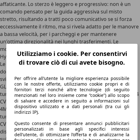
affaticante. Lo sterzo è leggero e progressivo: non è un
comando pensato per la guida aggressiva sul misto
stretto, risultando a tratti poco comunicativo se si forza
eccessivamente il ritmo, ma si rivela adatto per le manovre
a bassa velocità, per i parcheggi e per mantenere
un'ottima direzionalità nei lunghi trasferimenti.
Le
motorizzazioni disponibili sono parecchie
, benzina Mild
Utilizziamo i cookie. Per consentirvi
Hybrid e “pure”, Mild Hybrid a gasolio e Plug-In Hybrid.
di trovare ciò di cui avete bisogno.
Le varianti
Mild Hybrid a benzina
si dividono tra quelle
dotate del valido 1.3 quattro cilindri turbobenzina
Per offrire all’utente la migliore esperienza possibile
sviluppato in collaborazione con Renault, montato sulla
con le nostre offerte, utilizziamo cookie propri e di
GLA 180
(con 136 CV) e
200
(163 CV). Al top c’è il 2.0
fornitori terzi nonché altre tecnologie (di seguito
turbobenzina, sempre quattro cilindri, in versione
250
(224
menzionati nel loro insieme come “cookie”) allo scopo
di salvare e accedere in seguito a informazioni sul
CV) e
35 AMG
(306 CV), entrambe con trazione integrale
dispositivo utilizzato e a dati personali (tra cui gli
4Matic. Il motore a gasolio è il 2.0 quattro cilindri
indirizzi IP).
turbodiesel disponibile in tre livelli di potenza:
180 d
(116
Questo consente di presentare annunci pubblicitari
CV),
200 d
(150 CV) e
220 d
(190 CV), queste ultime
personalizzati in base agli specifici interessi
disponibili anche con trazione integrale 4Matic (di serie
dell’utente, di ottimizzare l’offerta e di analizzarne la
sulla 220 d). Interessante la variante Plug-In
250 e
, con