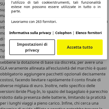
l'utilizzo di tali cookie/strumenti, tali funzionalità
SUV
, che ha portato in dote un'abitabilità nettamente
estese non possono essere utilizzate in tutto o in
superiore alla generazione precedente e un comfort di
parte.
marcia eccellente per guidatore e passeggeri. A questo si
unisce un ecosistema tecnologico che si conferma tra i più
Lavoriamo con 263 fornitori.
intuitivi e completi sul mercato.
L'ampia gamma di
|
|
Informativa sulla privacy
Colophon
Elenco fornitori
motorizzazioni
, infine, permette a ogni tipologia di cliente
di trovare la quadratura ideale, con l'utile aggiunta della
Impostazioni di
versatilità del divano posteriore scorrevole.
Accetta tutto
privacy
Tuttavia, esistono alcuni aspetti da non sottovalutare. Tra i
contro principali figura sicuramente il listino prezzi:
sebbene la dotazione di base sia discreta, per avere una
GLA veramente allineata all'esclusività del marchio è quasi
obbligatorio aggiungere pacchetti opzionali decisamente
costosi, facendo lievitare rapidamente il conto finale di
diverse migliaia di euro. Inoltre, nello specifico delle
versioni ibride Plug-In,
lo spazio del bagagliaio è parecchio
ridotto dalla presenza delle batterie
, limitando la praticità
per i lunghi viaggi a pieno carico. Infine, chi cerca una