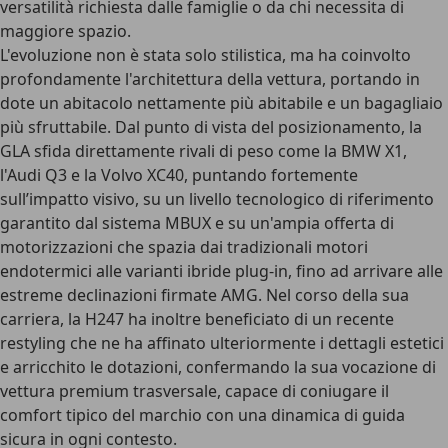
versatilità richiesta dalle famiglie o da chi necessita di
maggiore spazio.
L'evoluzione non è stata solo stilistica, ma ha coinvolto
profondamente l'architettura della vettura, portando in
dote un
abitacolo nettamente più abitabile e un bagagliaio
più sfruttabile
. Dal punto di vista del posizionamento, la
GLA sfida direttamente rivali di peso come la BMW X1,
l'Audi Q3 e la Volvo XC40, puntando fortemente
sull’
impatto visivo
, su un livello tecnologico di riferimento
garantito dal sistema MBUX e su un'ampia
offerta di
motorizzazioni che spazia dai tradizionali motori
endotermici alle varianti ibride plug-in
, fino ad arrivare alle
estreme declinazioni firmate
AMG
. Nel corso della sua
carriera, la H247 ha inoltre beneficiato di un recente
restyling che ne ha affinato ulteriormente i dettagli estetici
e arricchito le dotazioni, confermando la sua vocazione di
vettura premium trasversale, capace di coniugare il
comfort tipico del marchio con una dinamica di guida
sicura in ogni contesto.