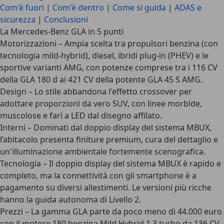
Com'è fuori
|
Com'è dentro
|
Come si guida
|
ADAS e
sicurezza
|
Conclusioni
La Mercedes-Benz GLA in 5 punti
Motorizzazioni
– Ampia scelta tra propulsori benzina (con
tecnologia mild-hybrid), diesel, ibridi plug-in (PHEV) e le
sportive varianti AMG, con potenze comprese tra i 116 CV
della GLA 180 d ai 421 CV della potente GLA 45 S AMG.
Design
– Lo stile abbandona l'effetto crossover per
adottare proporzioni da vero SUV, con linee morbide,
muscolose e fari a LED dal disegno affilato.
Interni
– Dominati dal doppio display del sistema MBUX,
l’abitacolo presenta finiture premium, cura del dettaglio e
un'illuminazione ambientale fortemente scenografica.
Tecnologia
– Il doppio display del sistema MBUX è rapido e
completo, ma la connettività con gli smartphone è a
pagamento su diversi allestimenti. Le versioni più ricche
hanno la guida autonoma di Livello 2.
Prezzi
– La gamma GLA parte da poco meno di 44.000 euro
con il motore 180 benzina Mild Hybrid 1.3 turbo da 136 CV,