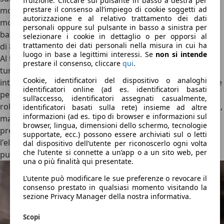
fruizione. Cliccare sul pulsante in basso a destra per
prestare il consenso all’impiego di cookie soggetti ad
motore 1.3 da 163 CV della
CLA 200
affiancato da un
autorizzazione e al relativo trattamento dei dati
motore elettrico per una potenza complessiva di 218 CV,
personali oppure sul pulsante in basso a sinistra per
batteria agli ioni di litio da 13,0 kWh e un’autonomia WLTP
selezionare i cookie in dettaglio o per opporsi al
trattamento dei dati personali nella misura in cui ha
di 81 km in elettrico.
luogo in base a legittimi interessi. Se
non si intende
Al top, invece, c’è la potente
GLA 45 S AMG
, dotata del 2.0
prestare il consenso, cliccare
qui
.
turbobenzina non elettrificato da 422 CV, trazione
Cookie, identificatori del dispositivo o analoghi
integrale 4Matic+ e cambio automatico a 8 marce (7 marce
identificatori online (ad es. identificatori basati
per le 1.3 TCe delle GLA 180 e 200). Con tutti i motori,
il
sull’accesso, identificatori assegnati casualmente,
rollio in curva è presente
, inevitabile vista l'altezza da terra,
identificatori basati sulla rete) insieme ad altre
informazioni (ad es. tipo di browser e informazioni sul
ma non risulta mai fastidioso
. La vettura rimane sempre
browser, lingua, dimensioni dello schermo, tecnologie
prevedibile e saldamente ancorata all'asfalto, con
supportate, ecc.) possono essere archiviati sul o letti
l'elettronica sempre vigile e pronta a intervenire in modo
dal dispositivo dell’utente per riconoscerlo ogni volta
che l’utente si connette a un’app o a un sito web, per
puntuale.
una o più finalità qui presentate.
L’utente può modificare le sue preferenze o revocare il
consenso prestato in qualsiasi momento visitando la
sezione Privacy Manager della nostra informativa.
Scopi