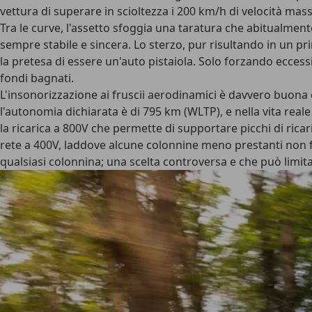
vettura di superare in scioltezza i 200 km/h di velocità mas
Tra le curve, l'
assetto
sfoggia una taratura che abitualmente
sempre stabile e sincera. Lo
sterzo
, pur risultando in un 
la pretesa di essere un'auto pistaiola. Solo forzando eccess
fondi bagnati.
L'
insonorizzazione ai fruscii aerodinamici
è davvero buona e,
l'autonomia dichiarata è di 795 km (WLTP), e nella vita real
la
ricarica a 800V
che permette di supportare picchi di ricari
rete a 400V, laddove alcune colonnine meno prestanti non f
qualsiasi colonnina; una scelta controversa e che può limitar