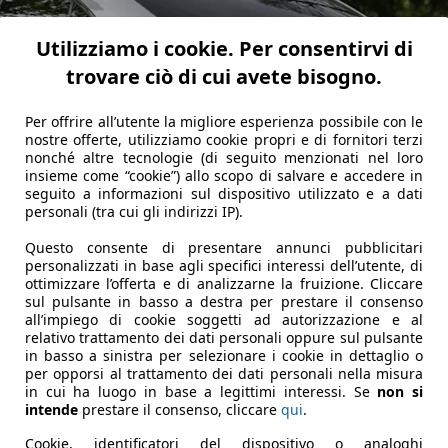
Utilizziamo i cookie. Per consentirvi di
trovare ciò di cui avete bisogno.
Per offrire all’utente la migliore esperienza possibile con le
nostre offerte, utilizziamo cookie propri e di fornitori terzi
nonché altre tecnologie (di seguito menzionati nel loro
insieme come “cookie”) allo scopo di salvare e accedere in
seguito a informazioni sul dispositivo utilizzato e a dati
personali (tra cui gli indirizzi IP).
Questo consente di presentare annunci pubblicitari
personalizzati in base agli specifici interessi dell’utente, di
ottimizzare l’offerta e di analizzarne la fruizione. Cliccare
sul pulsante in basso a destra per prestare il consenso
all’impiego di cookie soggetti ad autorizzazione e al
relativo trattamento dei dati personali oppure sul pulsante
in basso a sinistra per selezionare i cookie in dettaglio o
per opporsi al trattamento dei dati personali nella misura
in cui ha luogo in base a legittimi interessi. Se
non si
o completamente diversa dalla precedente, pur mantenendo
intende
prestare il consenso, cliccare
qui
.
er creare un frontale basso e affusolato che cattura l'attenz
Cookie, identificatori del dispositivo o analoghi