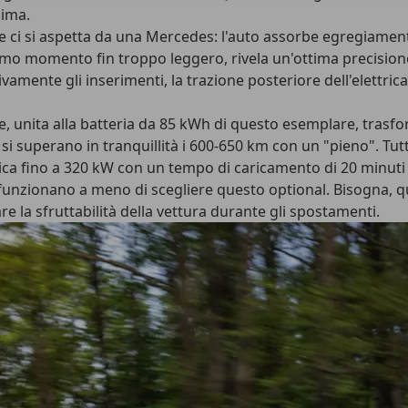
sima.
 ci si aspetta da una Mercedes: l'auto assorbe egregiament
primo momento fin troppo leggero, rivela un'ottima precis
ivamente gli inserimenti, la trazione posteriore dell'elettr
 unita alla batteria da 85 kWh di questo esemplare, trasform
e si superano in tranquillità i 600-650 km con un "pieno". T
ca fino a 320 kW con un tempo di caricamento di 20 minuti pe
unzionano a meno di scegliere questo optional. Bisogna, qui
e la sfruttabilità della vettura durante gli spostamenti.