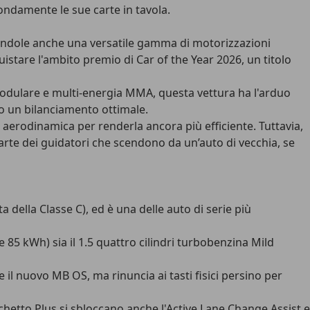
ndamente le sue carte in tavola.
ncandole anche una versatile gamma di motorizzazioni
quistare l'ambito premio di
Car of the Year 2026
, un titolo
 modulare e multi-energia MMA, questa vettura ha l'arduo
so un bilanciamento ottimale.
aerodinamica per renderla ancora più efficiente. Tuttavia,
arte dei guidatori che scendono da un’auto di vecchia, se
 della Classe C), ed è una delle auto di serie più
 e 85 kWh) sia il 1.5 quattro cilindri turbobenzina Mild
 il nuovo MB OS, ma rinuncia ai tasti fisici persino per
hetto Plus si sbloccano anche l'Active Lane Change Assist e