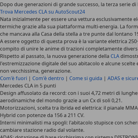
Dopo due generazioni di grande successo, la terza serie d
Trova Mercedes CLA su AutoScout24
Nata inizialmente per essere una vettura esclusivamente el
termiche grazie alla sua piattaforma multi-energia. La form
che mancava alla Casa della stella a tre punte dal lontano 1
A essere oggetto di questa prova è la variante elettrica 25
compito di unire le anime di trazioni completamente divers
Rispetto al passato, la nuova generazione della
CLA
dimostra
l'estremizzazione digitale del suo abitacolo e alcune scelt
non vecchissima, generazione.
Com'è fuori
|
Com'è dentro
|
Come si guida
|
ADAS e sicur
Mercedes CLA in 5 punti
Design
affusolato da record: con i suoi 4,72 metri di lunghez
aerodinamiche del mondo grazie a un Cx di soli 0,21.
Motorizzazioni
, scelta tra ibrida ed elettrica: il pianale M
Hybrid con potenze da 156 a 211 CV.
Interni
minimalisti ma spogli: l'abitacolo stupisce con scherm
cambiare stazione radio dal volante.
ADAS
: dotazione di base ricchissima con sistema DISTRONIC