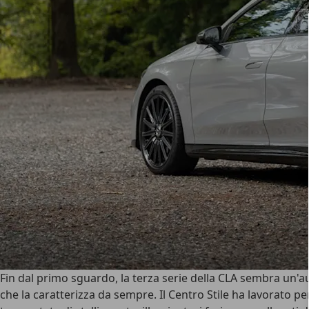
Fin dal primo sguardo, la
terza serie della CLA
sembra un'aut
che la caratterizza da sempre. Il Centro Stile ha lavorato p