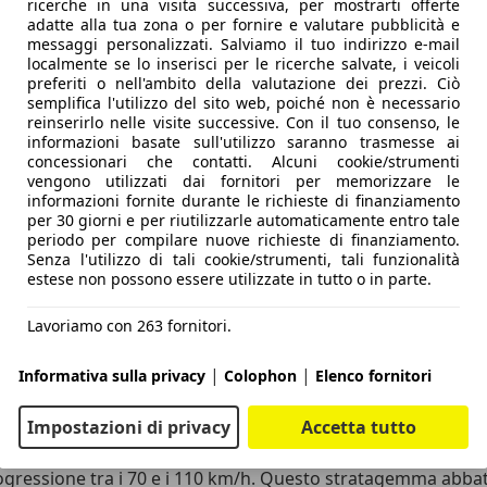
ricerche in una visita successiva, per mostrarti offerte
adatte alla tua zona o per fornire e valutare pubblicità e
messaggi personalizzati. Salviamo il tuo indirizzo e-mail
localmente se lo inserisci per le ricerche salvate, i veicoli
preferiti o nell'ambito della valutazione dei prezzi. Ciò
n "
effetto wow
" immediato grazie a un'illuminazione loung
semplifica l'utilizzo del sito web, poiché non è necessario
ti da 10,3 pollici, affiancato al centro da un
maxi-schermo da
reinserirlo nelle visite successive. Con il tuo consenso, le
può essere sostituito a richiesta da un terzo display sempre 
informazioni basate sull'utilizzo saranno trasmesse ai
concessionari che contatti. Alcuni cookie/strumenti
sse.
vengono utilizzati dai fornitori per memorizzare le
 MB OS
(evoluzione del noto MBUX), semplificato, fluido e c
informazioni fornite durante le richieste di finanziamento
alizzazione ha sacrificato gran parte dei tasti fisici: gestir
per 30 giorni e per riutilizzarle automaticamente entro tale
periodo per compilare nuove richieste di finanziamento.
la traccia musicale. Inoltre, le razze del volante tendono a 
Senza l'utilizzo di tali cookie/strumenti, tali funzionalità
fisici
per la prossima generazione di auto e, facile pensarlo, 
estese non possono essere utilizzate in tutto o in parte.
ra di carbonio chiara in plancia, a dettagli più economici e "
conomia evidente è la presenza di due soli interruttori per gl
Lavoriamo con 263 fornitori.
rdo
è invece sorprendentemente abbondante anche per passeg
 che ci si aspetterebbe da una coupé
|
|
Informativa sulla privacy
Colophon
Elenco fornitori
ente, il cambio automatico a due rapporti è una rarità
ettrico
installato al posteriore che scarica a terra la sua 
Impostazioni di privacy
Accetta tutto
 questo powertrain è l'integrazione di un vero e proprio c
ogressione tra i 70 e i 110 km/h. Questo stratagemma abbat