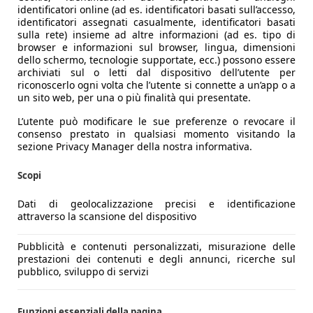
 da una scenografica banda luminosa a LED e persino il logo cen
identificatori online (ad es. identificatori basati sull’accesso,
un'illuminazione notturna eccezionale.
identificatori assegnati casualmente, identificatori basati
19 pollici verniciati di nero, incorniciata dagli immancabili
sulla rete) insieme ad altre informazioni (ad es. tipo di
browser e informazioni sul browser, lingua, dimensioni
no all'incredibile
coefficiente aerodinamico di 0,21
. Al post
dello schermo, tecnologie supportate, ecc.) possono essere
lare la retrocamera di parcheggio.
archiviati sul o letti dal dispositivo dell’utente per
in plastica nera lucida (Piano Black) che avvolge tutta la par
riconoscerlo ogni volta che l’utente si connette a un’app o a
un sito web, per una o più finalità qui presentate.
o principale
è regolare ma limitato a 405 litri, con una sogli
 i pregi di questa variante elettrica al posto del motore te
L’utente può modificare le sue preferenze o revocare il
consenso prestato in qualsiasi momento visitando la
sezione Privacy Manager della nostra informativa.
Scopi
Dati di geolocalizzazione precisi e identificazione
attraverso la scansione del dispositivo
Pubblicità e contenuti personalizzati, misurazione delle
prestazioni dei contenuti e degli annunci, ricerche sul
pubblico, sviluppo di servizi
Funzioni essenziali della pagina