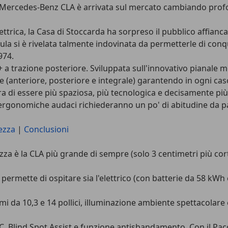
i Mercedes-Benz CLA è arrivata sul mercato cambiando profo
ettrica, la Casa di Stoccarda ha sorpreso il pubblico affia
ula si è rivelata talmente indovinata da permetterle di con
974.
0+ a trazione posteriore. Sviluppata sull'innovativo pianale
e (anteriore, posteriore e integrale) garantendo in ogni ca
 di essere più spaziosa, più tecnologica e decisamente più 
e ergonomiche audaci richiederanno un po' di abitudine da p
ezza
|
Conclusioni
za è la CLA più grande di sempre (solo 3 centimetri più corta
MA permette di ospitare sia l'elettrico (con batterie da 58 kWh
i da 10,3 e 14 pollici, illuminazione ambiente spettacolare e
, Blind Spot Assist e funzione antisbandamento. Con il Pacc