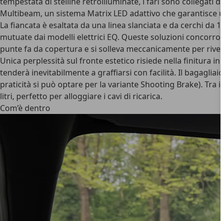
tempestata di stelline retroilluminate
, i fari sono collegati
Multibeam, un
sistema Matrix LED adattivo
che garantisce 
La fiancata è esaltata da una linea slanciata e da cerchi da 
mutuate dai modelli elettrici EQ. Queste soluzioni concorro
punte fa da copertura e si solleva meccanicamente per rive
Unica perplessità sul fronte estetico risiede nella finitura 
tenderà inevitabilmente a graffiarsi con facilità. Il
bagagliai
praticità si può optare per la variante Shooting Brake). Tra
litri, perfetto per alloggiare i cavi di ricarica.
Com’è dentro