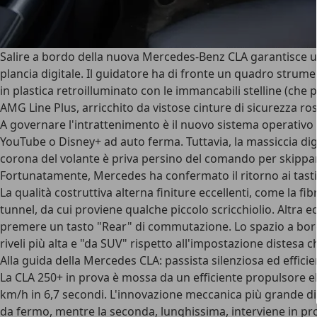
Salire a bordo della nuova Mercedes-Benz CLA garantisce u
plancia digitale. Il guidatore ha di fronte un quadro strumen
in plastica retroilluminato con le immancabili stelline (che 
AMG Line Plus
, arricchito da vistose cinture di sicurezza ro
A governare l'intrattenimento è il
nuovo sistema operativo
YouTube o Disney+ ad auto ferma. Tuttavia, la massiccia digit
corona del volante è priva persino del comando per skippare 
Fortunatamente, Mercedes ha confermato il
ritorno ai tasti 
La
qualità costruttiva
alterna finiture eccellenti, come la fib
tunnel, da cui proviene qualche piccolo scricchiolio. Altra e
premere un tasto "Rear" di commutazione. Lo
spazio a bo
riveli più alta e "da SUV" rispetto all'impostazione distesa
Alla guida della Mercedes CLA: passista silenziosa ed effici
La CLA 250+ in prova è mossa da
un efficiente propulsore el
km/h in 6,7 secondi. L'innovazione meccanica più grande di
da fermo, mentre la seconda, lunghissima, interviene in pr