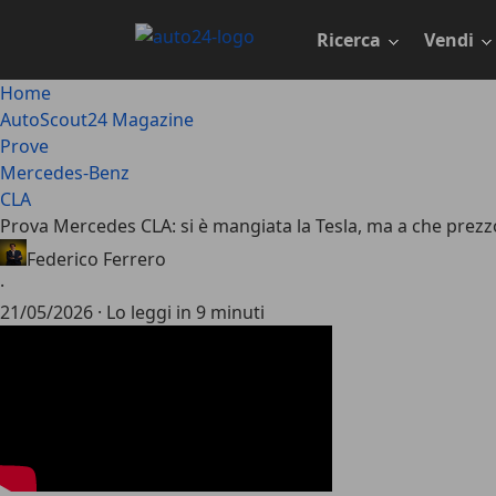
Passa
al
Ricerca
Vendi
contenuto
principale
Home
AutoScout24 Magazine
Prove
Mercedes-Benz
CLA
Prova Mercedes CLA: si è mangiata la Tesla, ma a che prezz
Federico Ferrero
·
21/05/2026
·
Lo leggi in 9 minuti