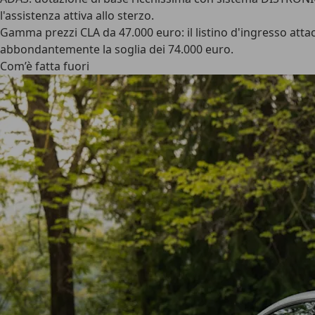
l'assistenza attiva allo sterzo.
Gamma
prezzi
CLA da 47.000 euro: il listino d'ingresso att
abbondantemente la soglia dei 74.000 euro.
Com’è fatta fuori