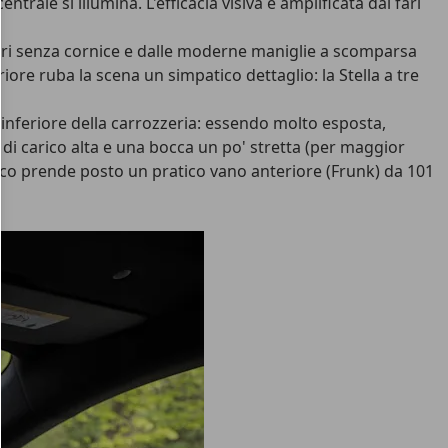
trale si illumina. L'efficacia visiva è amplificata dai fari
 vetri senza cornice e dalle moderne maniglie a scomparsa
eriore ruba la scena un simpatico dettaglio: la Stella a tre
te inferiore della carrozzeria: essendo molto esposta,
a di carico alta e una bocca un po' stretta (per maggior
rmico prende posto un pratico vano anteriore (Frunk) da 101