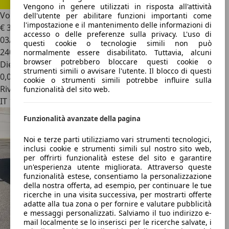
Vengono in genere utilizzati in risposta all'attività
Volkswagen Eos
dell'utente per abilitare funzioni importanti come
l'impostazione e il mantenimento delle informazioni di
€ 3.950
accesso o delle preferenze sulla privacy. L'uso di
03/2008
questi cookie o tecnologie simili non può
240.000 km
normalmente essere disabilitato. Tuttavia, alcuni
browser potrebbero bloccare questi cookie o
Diesel
strumenti simili o avvisare l'utente. Il blocco di questi
0,0 l/100 km (comb.)
cookie o strumenti simili potrebbe influire sulla
Rivenditore
funzionalità del sito web.
IT 18100
Funzionalità avanzate della pagina
Noi e terze parti utilizziamo vari strumenti tecnologici,
inclusi cookie e strumenti simili sul nostro sito web,
per offrirti funzionalità estese del sito e garantire
un'esperienza utente migliorata. Attraverso queste
funzionalità estese, consentiamo la personalizzazione
della nostra offerta, ad esempio, per continuare le tue
ricerche in una visita successiva, per mostrarti offerte
adatte alla tua zona o per fornire e valutare pubblicità
e messaggi personalizzati. Salviamo il tuo indirizzo e-
mail localmente se lo inserisci per le ricerche salvate, i