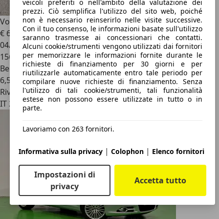
veicoli preferiti o nell'ambito della valutazione dei
prezzi. Ciò semplifica l'utilizzo del sito web, poiché
non è necessario reinserirlo nelle visite successive.
Volkswagen Eos
1.4 tsi bm
Con il tuo consenso, le informazioni basate sull'utilizzo
€ 6.900
saranno trasmesse ai concessionari che contatti.
04/2009
Alcuni cookie/strumenti vengono utilizzati dai fornitori
per memorizzare le informazioni fornite durante le
156.000 km
richieste di finanziamento per 30 giorni e per
Benzina
riutilizzarle automaticamente entro tale periodo per
6,5 l/100 km (comb.)
compilare nuove richieste di finanziamento. Senza
l'utilizzo di tali cookie/strumenti, tali funzionalità
Rivenditore
estese non possono essere utilizzate in tutto o in
IT 26013
parte.
Lavoriamo con 263 fornitori.
|
|
Informativa sulla privacy
Colophon
Elenco fornitori
Impostazioni di
Accetta tutto
privacy