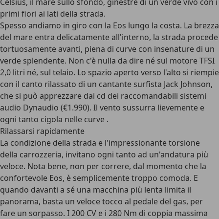
Celsius, il mare sullo sfondo, ginestre di un verde vivo con i
primi fiori ai lati della strada.
Spesso andiamo in giro con la Eos lungo la costa. La brezza
del mare entra delicatamente all'interno, la strada procede
tortuosamente avanti, piena di curve con insenature di un
verde splendente. Non c'è nulla da dire né sul motore TFSI
2,0 litri né, sul telaio. Lo spazio aperto verso l'alto si riempie
con il canto rilassato di un cantante surfista Jack Johnson,
che si può apprezzare dai cd dei raccomandabili sistemi
audio Dynaudio (€1.990). Il vento sussurra lievemente e
ogni tanto cigola nelle curve .
Rilassarsi rapidamente
La condizione della strada e l'impressionante torsione
della carrozzeria, invitano ogni tanto ad un'andatura più
veloce. Nota bene, non per correre, dal momento che la
confortevole Eos, è semplicemente troppo comoda. E
quando davanti a sé una macchina più lenta limita il
panorama, basta un veloce tocco al pedale del gas, per
fare un sorpasso. I 200 CV e i 280 Nm di coppia massima