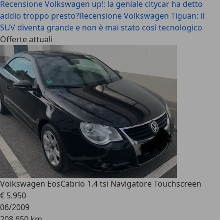
Recensione Volkswagen up!: la geniale citycar ha detto
addio troppo presto?
Recensione Volkswagen Tiguan: il
SUV diventa grande e non è mai stato così tecnologico
Offerte attuali
Volkswagen Eos
Cabrio 1.4 tsi Navigatore Touchscreen
€ 5.950
06/2009
208.650 km