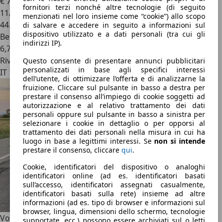
€ 7.999
fornitori terzi nonché altre tecnologie (di seguito
11/2009
menzionati nel loro insieme come “cookie”) allo scopo
44.122 km
di salvare e accedere in seguito a informazioni sul
dispositivo utilizzato e a dati personali (tra cui gli
Benzina
indirizzi IP).
6,7 l/100 km (comb.)
Rivenditore
Questo consente di presentare annunci pubblicitari
personalizzati in base agli specifici interessi
IT 16142
dell’utente, di ottimizzare l’offerta e di analizzarne la
fruizione. Cliccare sul pulsante in basso a destra per
prestare il consenso all’impiego di cookie soggetti ad
autorizzazione e al relativo trattamento dei dati
personali oppure sul pulsante in basso a sinistra per
selezionare i cookie in dettaglio o per opporsi al
trattamento dei dati personali nella misura in cui ha
luogo in base a legittimi interessi. Se
non si intende
prestare il consenso, cliccare
qui
.
Cookie, identificatori del dispositivo o analoghi
identificatori online (ad es. identificatori basati
sull’accesso, identificatori assegnati casualmente,
identificatori basati sulla rete) insieme ad altre
informazioni (ad es. tipo di browser e informazioni sul
browser, lingua, dimensioni dello schermo, tecnologie
Volkswagen Eos
1.4 tsi Cabriolet Neopatentati Euro 5
supportate, ecc.) possono essere archiviati sul o letti