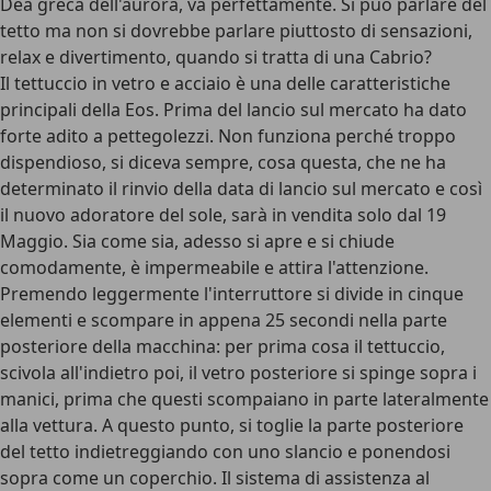
Dea greca dell'aurora, va perfettamente. Si può parlare del
tetto ma non si dovrebbe parlare piuttosto di sensazioni,
relax e divertimento, quando si tratta di una Cabrio?
Il tettuccio in vetro e acciaio è una delle caratteristiche
principali della Eos. Prima del lancio sul mercato ha dato
forte adito a pettegolezzi. Non funziona perché troppo
dispendioso, si diceva sempre, cosa questa, che ne ha
determinato il rinvio della data di lancio sul mercato e così
il nuovo adoratore del sole, sarà in vendita solo dal 19
Maggio. Sia come sia, adesso si apre e si chiude
comodamente, è impermeabile e attira l'attenzione.
Premendo leggermente l'interruttore si divide in cinque
elementi e scompare in appena 25 secondi nella parte
posteriore della macchina: per prima cosa il tettuccio,
scivola all'indietro poi, il vetro posteriore si spinge sopra i
manici, prima che questi scompaiano in parte lateralmente
alla vettura. A questo punto, si toglie la parte posteriore
del tetto indietreggiando con uno slancio e ponendosi
sopra come un coperchio. Il sistema di assistenza al