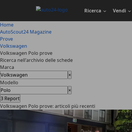
Passa
al
Ricerca
Vendi
contenuto
principale
Home
AutoScout24 Magazine
Prove
Volkswagen
Volkswagen Polo prove
Ricerca nell'archivio delle schede
Marca
×
Modello
×
3
Report
Volkswagen Polo prove: articoli più recenti