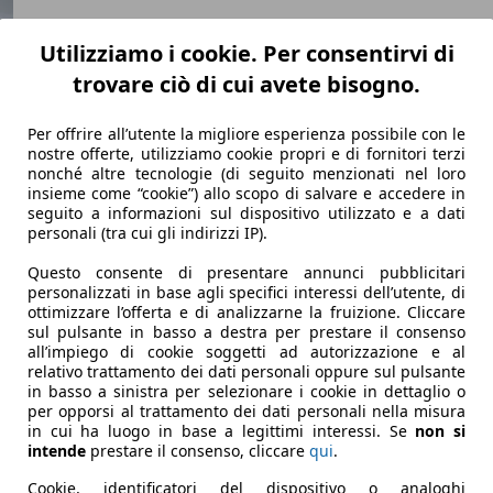
Utilizziamo i cookie. Per consentirvi di
trovare ciò di cui avete bisogno.
Per offrire all’utente la migliore esperienza possibile con le
nostre offerte, utilizziamo cookie propri e di fornitori terzi
ta tedesca, che all'elettrificazione dice no, preferendo motor
nonché altre tecnologie (di seguito menzionati nel loro
insieme come “cookie”) allo scopo di salvare e accedere in
seguito a informazioni sul dispositivo utilizzato e a dati
personali (tra cui gli indirizzi IP).
Questo consente di presentare annunci pubblicitari
personalizzati in base agli specifici interessi dell’utente, di
ottimizzare l’offerta e di analizzarne la fruizione. Cliccare
sul pulsante in basso a destra per prestare il consenso
all’impiego di cookie soggetti ad autorizzazione e al
relativo trattamento dei dati personali oppure sul pulsante
in basso a sinistra per selezionare i cookie in dettaglio o
per opporsi al trattamento dei dati personali nella misura
in cui ha luogo in base a legittimi interessi. Se
non si
intende
prestare il consenso, cliccare
qui
.
Cookie, identificatori del dispositivo o analoghi