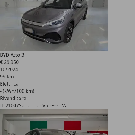
BYD Atto 3
€ 29.950
1
10/2024
99 km
Elettrica
- (kWh/100 km)
Rivenditore
IT 21047
Saronno - Varese - Va