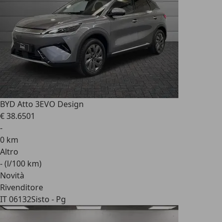
BYD Atto 3
EVO Design
€ 38.650
1
-
0 km
Altro
- (l/100 km)
Novità
Rivenditore
IT 06132
Sisto - Pg