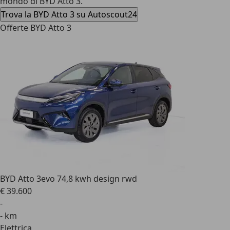
mondo di BYD Atto 3.
Trova la BYD Atto 3 su Autoscout24
Offerte BYD Atto 3
BYD Atto 3
evo 74,8 kwh design rwd
€ 39.600
-
- km
Elettrica