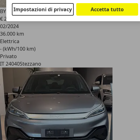
Impostazioni di privacy
Accetta tutto
BYD Atto 3
Atto 3 60,48 kWh Comfort
€ 28.000
02/2024
36.000 km
Elettrica
- (kWh/100 km)
Privato
IT 24040
Stezzano