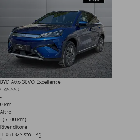
BYD Atto 3
EVO Excellence
€ 45.550
1
-
0 km
Altro
- (l/100 km)
Rivenditore
IT 06132
Sisto - Pg