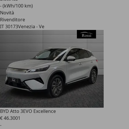
- (kWh/100 km)
Novità
Rivenditore
IT 30173
Venezia - Ve
BYD Atto 3
EVO Excellence
€ 46.300
1
-