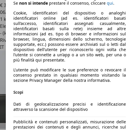
Se
non si intende
prestare il consenso, cliccare
qui
.
€ 30.900
06/2026
Cookie, identificatori del dispositivo o analoghi
identificatori online (ad es. identificatori basati
1 km
sull’accesso, identificatori assegnati casualmente,
Elettrica
identificatori basati sulla rete) insieme ad altre
- (kWh/100 km)
informazioni (ad es. tipo di browser e informazioni sul
browser, lingua, dimensioni dello schermo, tecnologie
Rivenditore
supportate, ecc.) possono essere archiviati sul o letti dal
IT 10148
Torino - To
dispositivo dell’utente per riconoscerlo ogni volta che
l’utente si connette a un’app o a un sito web, per una o
più finalità qui presentate.
L’utente può modificare le sue preferenze o revocare il
consenso prestato in qualsiasi momento visitando la
sezione Privacy Manager della nostra informativa.
Scopi
Dati di geolocalizzazione precisi e identificazione
attraverso la scansione del dispositivo
Pubblicità e contenuti personalizzati, misurazione delle
prestazioni dei contenuti e degli annunci, ricerche sul