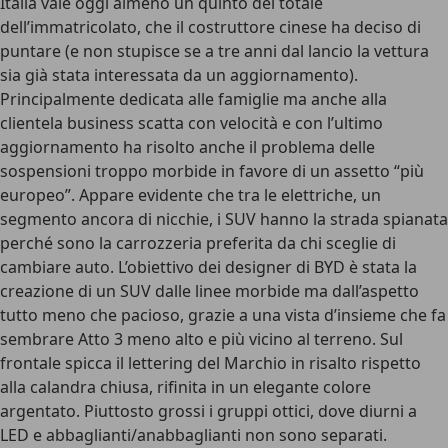
Italia vale oggi almeno un quinto del totale
dell’immatricolato, che il costruttore cinese ha deciso di
puntare (e non stupisce se a tre anni dal lancio la vettura
sia già stata interessata da un aggiornamento).
Principalmente dedicata alle famiglie ma anche alla
clientela business scatta con velocità e con l’ultimo
aggiornamento ha risolto anche il problema delle
sospensioni troppo morbide in favore di
un assetto “più
europeo”
. Appare evidente che tra le elettriche, un
segmento ancora di nicchie, i SUV hanno la strada spianata
perché sono la carrozzeria preferita da chi sceglie di
cambiare auto. L’obiettivo dei designer di BYD è stata la
creazione di un SUV dalle linee morbide ma dall’aspetto
tutto meno che pacioso, grazie a una vista d’insieme che fa
sembrare Atto 3 meno alto e più vicino al terreno. Sul
frontale spicca il lettering del Marchio in risalto rispetto
alla calandra chiusa, rifinita in un elegante colore
argentato. Piuttosto grossi i gruppi ottici, dove
diurni a
LED e abbaglianti/anabbaglianti non sono separati
.