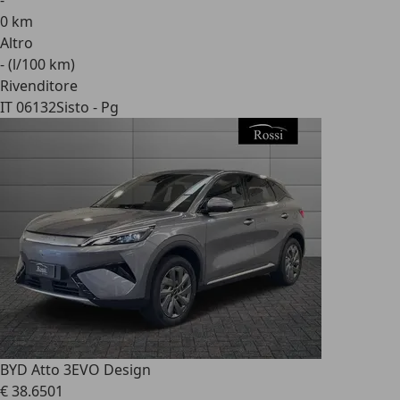
-
0 km
Altro
- (l/100 km)
Rivenditore
IT 06132
Sisto - Pg
BYD Atto 3
EVO Design
€ 38.650
1