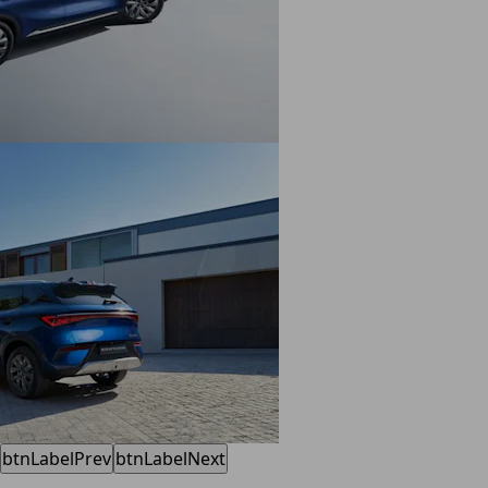
btnLabelPrev
btnLabelNext