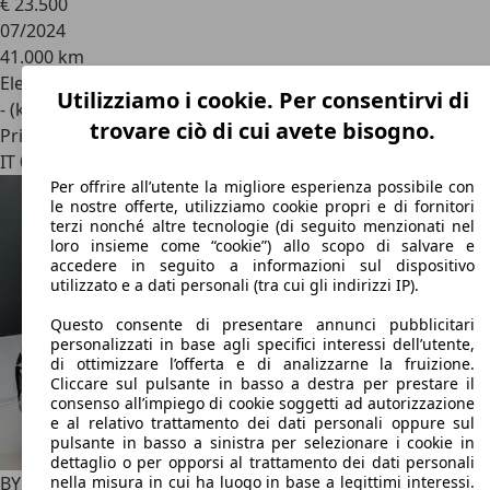
€ 23.500
07/2024
41.000 km
Elettrica
Utilizziamo i cookie. Per consentirvi di
- (kWh/100 km)
trovare ciò di cui avete bisogno.
Privato
IT 06081
Assisi
Per offrire all’utente la migliore esperienza possibile con
le nostre offerte, utilizziamo cookie propri e di fornitori
terzi nonché altre tecnologie (di seguito menzionati nel
loro insieme come “cookie”) allo scopo di salvare e
accedere in seguito a informazioni sul dispositivo
utilizzato e a dati personali (tra cui gli indirizzi IP).
Questo consente di presentare annunci pubblicitari
personalizzati in base agli specifici interessi dell’utente,
di ottimizzare l’offerta e di analizzarne la fruizione.
Cliccare sul pulsante in basso a destra per prestare il
consenso all’impiego di cookie soggetti ad autorizzazione
e al relativo trattamento dei dati personali oppure sul
pulsante in basso a sinistra per selezionare i cookie in
dettaglio o per opporsi al trattamento dei dati personali
BYD Atto 3
Atto 3 2025 Comfort
nella misura in cui ha luogo in base a legittimi interessi.