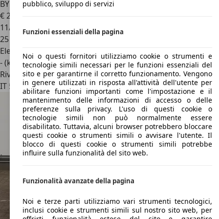
BYD Atto 3
60,48 kWh Comfort
pubblico, sviluppo di servizi
€ 26.800
1
11/2024
Funzioni essenziali della pagina
25 km
Elettrica
Noi o questi fornitori utilizziamo cookie o strumenti e
- (kWh/100 km)
tecnologie simili necessari per le funzioni essenziali del
Rivenditore
sito e per garantirne il corretto funzionamento. Vengono
in genere utilizzati in risposta all'attività dell'utente per
IT 50019
S. Sesto Fiorentino Fi
abilitare funzioni importanti come l'impostazione e il
mantenimento delle informazioni di accesso o delle
preferenze sulla privacy. L'uso di questi cookie o
tecnologie simili non può normalmente essere
disabilitato. Tuttavia, alcuni browser potrebbero bloccare
questi cookie o strumenti simili o avvisare l'utente. Il
blocco di questi cookie o strumenti simili potrebbe
influire sulla funzionalità del sito web.
Funzionalità avanzate della pagina
Noi e terze parti utilizziamo vari strumenti tecnologici,
inclusi cookie e strumenti simili sul nostro sito web, per
offrirti funzionalità estese del sito e garantire