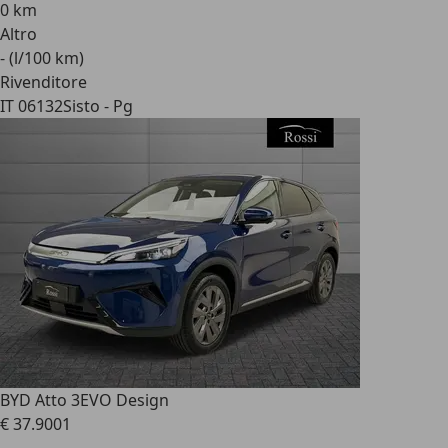
0 km
Altro
- (l/100 km)
Rivenditore
IT 06132
Sisto - Pg
BYD Atto 3
EVO Design
€ 37.900
1