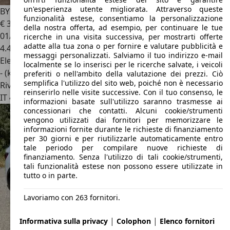
un'esperienza utente migliorata. Attraverso queste
BYD Atto 3
EVO 74.8 kWh DESIGN 230cv
funzionalità estese, consentiamo la personalizzazione
€ 31.900
della nostra offerta, ad esempio, per continuare le tue
01/2026
ricerche in una visita successiva, per mostrarti offerte
adatte alla tua zona o per fornire e valutare pubblicità e
4.400 km
messaggi personalizzati. Salviamo il tuo indirizzo e-mail
Elettrica
localmente se lo inserisci per le ricerche salvate, i veicoli
- (kWh/100 km)
preferiti o nell'ambito della valutazione dei prezzi. Ciò
semplifica l'utilizzo del sito web, poiché non è necessario
Rivenditore
reinserirlo nelle visite successive. Con il tuo consenso, le
IT 40055
Villanova - Bo
informazioni basate sull'utilizzo saranno trasmesse ai
concessionari che contatti. Alcuni cookie/strumenti
vengono utilizzati dai fornitori per memorizzare le
informazioni fornite durante le richieste di finanziamento
per 30 giorni e per riutilizzarle automaticamente entro
tale periodo per compilare nuove richieste di
finanziamento. Senza l'utilizzo di tali cookie/strumenti,
tali funzionalità estese non possono essere utilizzate in
tutto o in parte.
Lavoriamo con 263 fornitori.
|
|
Informativa sulla privacy
Colophon
Elenco fornitori