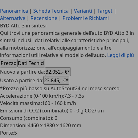
Panoramica
|
Scheda Tecnica
|
Varianti
|
Target
|
Alternative
|
Recensione
|
Problemi e Richiami
BYD Atto 3 in sintesi
Qui trovi una panoramica generale dell’auto BYD Atto 3 in
sintesi inclusi i dati relativi alle caratteristiche principali,
alla motorizzazione, all’equipaggiamento e altre
informazioni utili relative al modello dell’auto.
Leggi di più
Prezzo
Dati Tecnici
Nuovo a partire da
:
32.052,- €*
Usato a partire da
:
23.845,- €*
*Prezzo più basso su AutoScout24 nel mese scorso
Accelerazione (0-100 km/h)
:
7.3 - 7.3s
Velocità massima
:
160 - 160 km/h
Emissioni di CO2 (combinato)
:
0 - 0 g CO2/km
Consumo (combinato)
:
0
Dimensioni
:
4460 x 1880 x 1620 mm
Porte
:
5