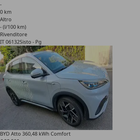
-
0 km
Altro
- (l/100 km)
Rivenditore
IT 06132
Sisto - Pg
BYD Atto 3
60,48 kWh Comfort