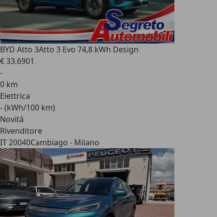
BYD Atto 3
Atto 3 Evo 74,8 kWh Design
€ 33.690
1
-
0 km
Elettrica
- (kWh/100 km)
Novità
Rivenditore
IT 20040
Cambiago - Milano