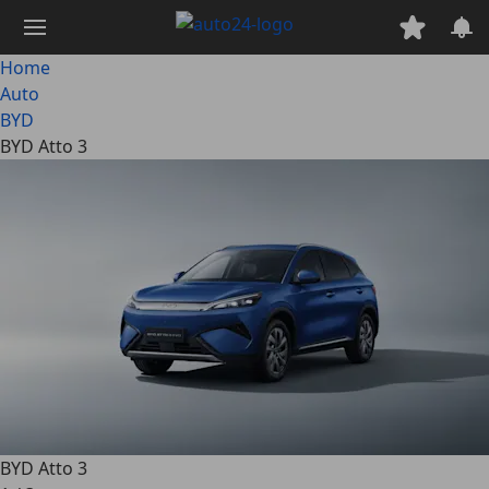
Passa
al
contenuto
Home
principale
Auto
BYD
BYD Atto 3
BYD Atto 3