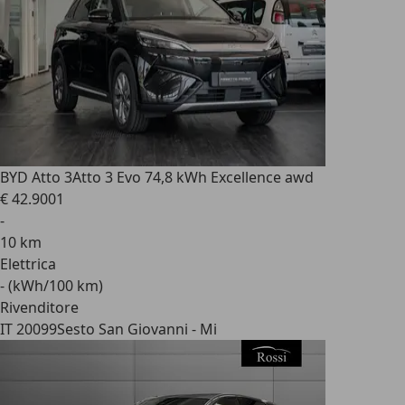
BYD Atto 3
Atto 3 Evo 74,8 kWh Excellence awd
€ 42.900
1
-
10 km
Elettrica
- (kWh/100 km)
Rivenditore
IT 20099
Sesto San Giovanni - Mi