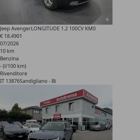
Jeep Avenger
LONGITUDE 1.2 100CV KM0
€ 18.490
1
07/2026
10 km
Benzina
- (l/100 km)
Rivenditore
IT 13876
Sandigliano - Bi