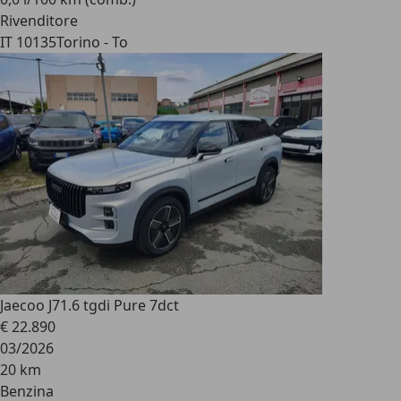
Rivenditore
IT 10135
Torino - To
Jaecoo J7
1.6 tgdi Pure 7dct
€ 22.890
03/2026
20 km
Benzina