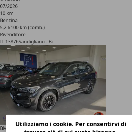
07/2026
10 km
Benzina
5,2 l/100 km (comb.)
Rivenditore
IT 13876
Sandigliano - Bi
Utilizziamo i cookie. Per consentirvi di
BMW X1
sDrive18d 150cv Auto Navi Sensori Cruise Fari LED