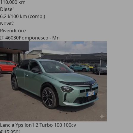
110.000 km
Diesel
6,2 l/100 km (comb.)
Novità
Rivenditore
IT 46030
Pomponesco - Mn
Lancia Ypsilon
1.2 Turbo 100 100cv
€ 15.950
1