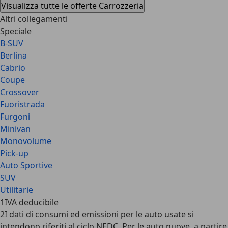
Visualizza tutte le offerte Carrozzeria
Altri collegamenti
Speciale
B-SUV
Berlina
Cabrio
Coupe
Crossover
Fuoristrada
Furgoni
Minivan
Monovolume
Pick-up
Auto Sportive
SUV
Utilitarie
1
IVA deducibile
2
I dati di consumi ed emissioni per le auto usate si
intendono riferiti al ciclo NEDC. Per le auto nuove, a partire