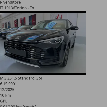
Rivenditore
IT 10136
Torino - To
MG ZS
1.5 Standard Gpl
€ 15.990
1
12/2025
10 km
GPL
0,0 l/100 km (comb.)