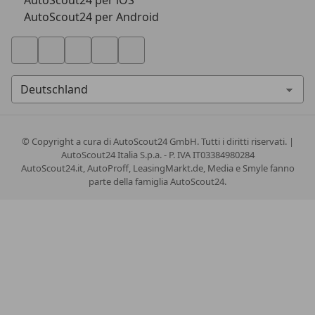
AutoScout24 per iOS
AutoScout24 per Android
© Copyright
a cura di AutoScout24 GmbH. Tutti i diritti riservati. |
AutoScout24 Italia S.p.a. - P. IVA IT03384980284
AutoScout24.it, AutoProff, LeasingMarkt.de, Media e Smyle fanno
parte della famiglia AutoScout24.