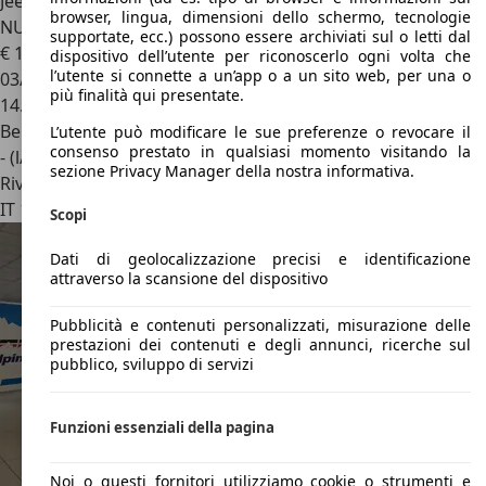
Jeep Avenger
1.2 Turbo 100 CV Altitude IMM. 2025 * PARI AL
browser, lingua, dimensioni dello schermo, tecnologie
NUOVO
supportate, ecc.) possono essere archiviati sul o letti dal
€ 16.950
1
dispositivo dell’utente per riconoscerlo ogni volta che
l’utente si connette a un’app o a un sito web, per una o
03/2025
più finalità qui presentate.
14.348 km
Benzina
L’utente può modificare le sue preferenze o revocare il
consenso prestato in qualsiasi momento visitando la
- (l/100 km)
sezione Privacy Manager della nostra informativa.
Rivenditore
IT 12100
Bernezzo - Cuneo
Scopi
Dati di geolocalizzazione precisi e identificazione
attraverso la scansione del dispositivo
Pubblicità e contenuti personalizzati, misurazione delle
prestazioni dei contenuti e degli annunci, ricerche sul
pubblico, sviluppo di servizi
Funzioni essenziali della pagina
Noi o questi fornitori utilizziamo cookie o strumenti e