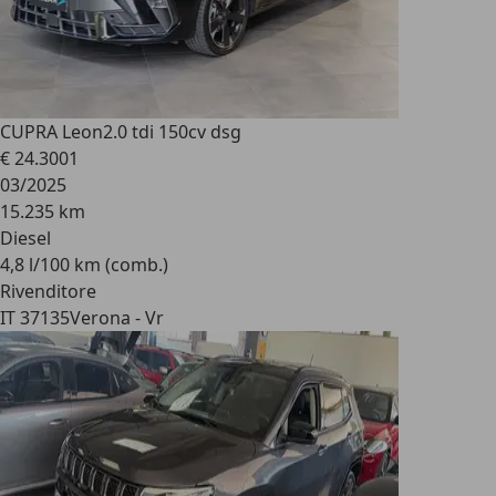
CUPRA Leon
2.0 tdi 150cv dsg
€ 24.300
1
03/2025
15.235 km
Diesel
4,8 l/100 km (comb.)
Rivenditore
IT 37135
Verona - Vr