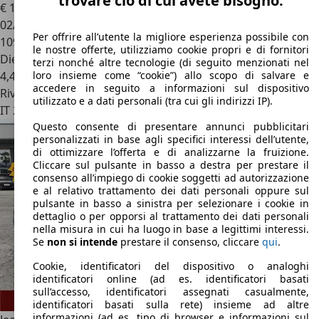
trovare ciò di cui avete bisogno.
€ 17.400
1
02/2021
Per offrire all’utente la migliore esperienza possibile con
109.000 km
le nostre offerte, utilizziamo cookie propri e di fornitori
Diesel
terzi nonché altre tecnologie (di seguito menzionati nel
loro insieme come “cookie”) allo scopo di salvare e
4,4 l/100 km (comb.)
accedere in seguito a informazioni sul dispositivo
Rivenditore
utilizzato e a dati personali (tra cui gli indirizzi IP).
IT 26022
Costa Sant'abramo - Cremona - Cr
Questo consente di presentare annunci pubblicitari
personalizzati in base agli specifici interessi dell’utente,
di ottimizzare l’offerta e di analizzarne la fruizione.
Cliccare sul pulsante in basso a destra per prestare il
consenso all’impiego di cookie soggetti ad autorizzazione
e al relativo trattamento dei dati personali oppure sul
pulsante in basso a sinistra per selezionare i cookie in
dettaglio o per opporsi al trattamento dei dati personali
nella misura in cui ha luogo in base a legittimi interessi.
Se
non si intende
prestare il consenso, cliccare
qui
.
Cookie, identificatori del dispositivo o analoghi
identificatori online (ad es. identificatori basati
sull’accesso, identificatori assegnati casualmente,
identificatori basati sulla rete) insieme ad altre
informazioni (ad es. tipo di browser e informazioni sul