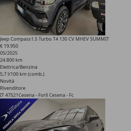
Jeep Compass
1.5 Turbo T4 130 CV MHEV SUMMIT
€ 19.950
05/2025
24.800 km
Elettrica/Benzina
5,7 l/100 km (comb.)
Novità
Rivenditore
IT 47521
Cesena - Forlì Cesena - Fc