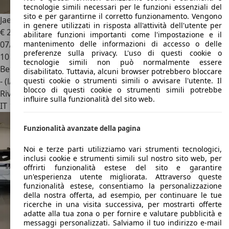
tecnologie simili necessari per le funzioni essenziali del
sito e per garantirne il corretto funzionamento. Vengono
Jaecoo J7
1.6 TGDI 7DCT SELECT ANCHE GPL
in genere utilizzati in risposta all'attività dell'utente per
€ 23.890
1
abilitare funzioni importanti come l'impostazione e il
mantenimento delle informazioni di accesso o delle
07/2026
preferenze sulla privacy. L'uso di questi cookie o
10 km
tecnologie simili non può normalmente essere
Benzina
disabilitato. Tuttavia, alcuni browser potrebbero bloccare
questi cookie o strumenti simili o avvisare l'utente. Il
- (l/100 km)
blocco di questi cookie o strumenti simili potrebbe
Rivenditore
influire sulla funzionalità del sito web.
IT 10123
Torino - To
Funzionalità avanzate della pagina
Noi e terze parti utilizziamo vari strumenti tecnologici,
inclusi cookie e strumenti simili sul nostro sito web, per
offrirti funzionalità estese del sito e garantire
un'esperienza utente migliorata. Attraverso queste
funzionalità estese, consentiamo la personalizzazione
della nostra offerta, ad esempio, per continuare le tue
ricerche in una visita successiva, per mostrarti offerte
adatte alla tua zona o per fornire e valutare pubblicità e
messaggi personalizzati. Salviamo il tuo indirizzo e-mail