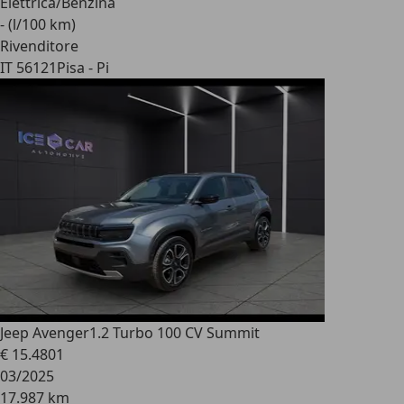
Elettrica/Benzina
- (l/100 km)
Rivenditore
IT 56121
Pisa - Pi
Jeep Avenger
1.2 Turbo 100 CV Summit
€ 15.480
1
03/2025
17.987 km