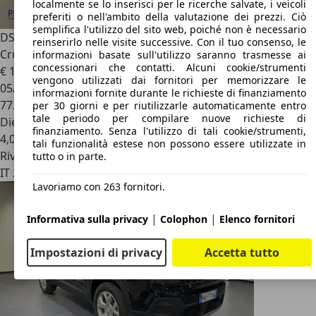
localmente se lo inserisci per le ricerche salvate, i veicoli
preferiti o nell'ambito della valutazione dei prezzi. Ciò
semplifica l'utilizzo del sito web, poiché non è necessario
DS Automobiles DS 7 Crossback
BlueHDi 130cv Auto Navi
reinserirlo nelle visite successive. Con il tuo consenso, le
Cruise Fari Xeno Cerchi19”
informazioni basate sull'utilizzo saranno trasmesse ai
concessionari che contatti. Alcuni cookie/strumenti
€ 15.400
1
vengono utilizzati dai fornitori per memorizzare le
05/2022
informazioni fornite durante le richieste di finanziamento
77.000 km
per 30 giorni e per riutilizzarle automaticamente entro
tale periodo per compilare nuove richieste di
Diesel
finanziamento. Senza l'utilizzo di tali cookie/strumenti,
4,0 l/100 km (comb.)
tali funzionalità estese non possono essere utilizzate in
Rivenditore
tutto o in parte.
IT 26022
Costa Sant'abramo - Cremona - Cr
Lavoriamo con 263 fornitori.
|
|
Informativa sulla privacy
Colophon
Elenco fornitori
Impostazioni di privacy
Accetta tutto