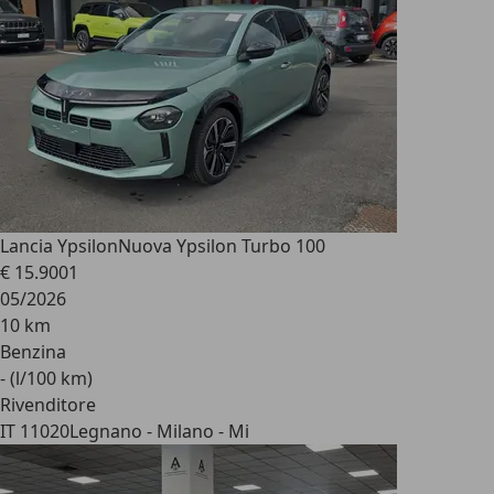
Lancia Ypsilon
Nuova Ypsilon Turbo 100
€ 15.900
1
05/2026
10 km
Benzina
- (l/100 km)
Rivenditore
IT 11020
Legnano - Milano - Mi