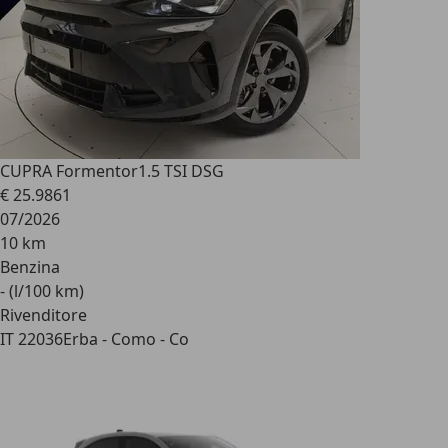
CUPRA Formentor
1.5 TSI DSG
€ 25.986
1
07/2026
10 km
Benzina
- (l/100 km)
Rivenditore
IT 22036
Erba - Como - Co