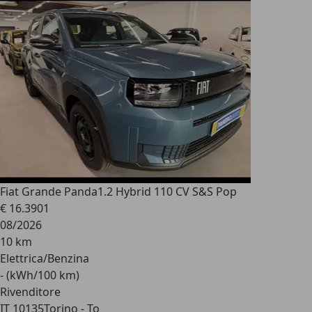
Fiat Grande Panda
1.2 Hybrid 110 CV S&S Pop
€ 16.390
1
08/2026
10 km
Elettrica/Benzina
- (kWh/100 km)
Rivenditore
IT 10135
Torino - To