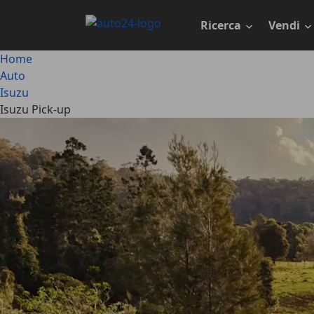
Passa
al
Ricerca
Vendi
contenuto
principale
Home
Auto
Isuzu
Isuzu Pick-up