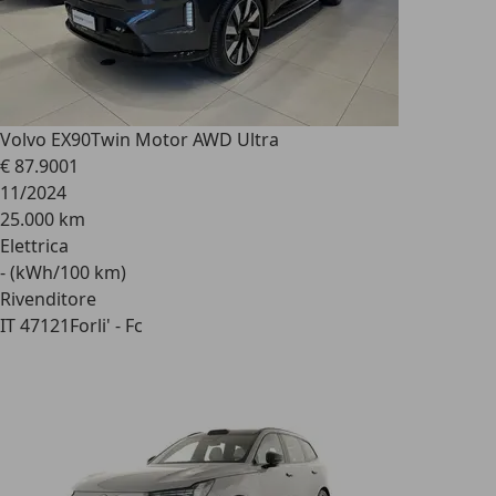
Volvo EX90
Twin Motor AWD Ultra
€ 87.900
1
11/2024
25.000 km
Elettrica
- (kWh/100 km)
Rivenditore
IT 47121
Forli' - Fc