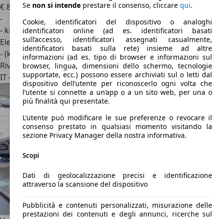
Se
non si intende
prestare il consenso, cliccare
qui
.
€ 88.688
1
-
Cookie, identificatori del dispositivo o analoghi
- km
identificatori online (ad es. identificatori basati
sull’accesso, identificatori assegnati casualmente,
Elettrica
identificatori basati sulla rete) insieme ad altre
- (kWh/100 km)
informazioni (ad es. tipo di browser e informazioni sul
Rivenditore
browser, lingua, dimensioni dello schermo, tecnologie
supportate, ecc.) possono essere archiviati sul o letti dal
IT 41122
Modena
dispositivo dell’utente per riconoscerlo ogni volta che
l’utente si connette a un’app o a un sito web, per una o
più finalità qui presentate.
L’utente può modificare le sue preferenze o revocare il
consenso prestato in qualsiasi momento visitando la
sezione Privacy Manager della nostra informativa.
Scopi
Dati di geolocalizzazione precisi e identificazione
attraverso la scansione del dispositivo
Pubblicità e contenuti personalizzati, misurazione delle
prestazioni dei contenuti e degli annunci, ricerche sul