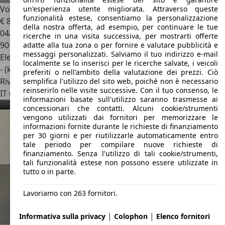
Volvo EX90
EX90 Twin Motor Ultra AWD
un'esperienza utente migliorata. Attraverso queste
funzionalità estese, consentiamo la personalizzazione
€ 89.000
della nostra offerta, ad esempio, per continuare le tue
04/2026
ricerche in una visita successiva, per mostrarti offerte
90 km
adatte alla tua zona o per fornire e valutare pubblicità e
messaggi personalizzati. Salviamo il tuo indirizzo e-mail
Elettrica
localmente se lo inserisci per le ricerche salvate, i veicoli
- (kWh/100 km)
preferiti o nell'ambito della valutazione dei prezzi. Ciò
Rivenditore
semplifica l'utilizzo del sito web, poiché non è necessario
reinserirlo nelle visite successive. Con il tuo consenso, le
IT 65100
Pescara - Pe
informazioni basate sull'utilizzo saranno trasmesse ai
concessionari che contatti. Alcuni cookie/strumenti
vengono utilizzati dai fornitori per memorizzare le
informazioni fornite durante le richieste di finanziamento
per 30 giorni e per riutilizzarle automaticamente entro
tale periodo per compilare nuove richieste di
finanziamento. Senza l'utilizzo di tali cookie/strumenti,
tali funzionalità estese non possono essere utilizzate in
tutto o in parte.
Lavoriamo con 263 fornitori.
|
|
Informativa sulla privacy
Colophon
Elenco fornitori