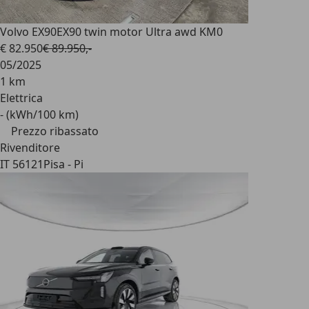
Volvo EX90
EX90 twin motor Ultra awd KM0
€ 82.950
€ 89.950,-
05/2025
1 km
Elettrica
- (kWh/100 km)
Prezzo ribassato
Rivenditore
IT 56121
Pisa - Pi