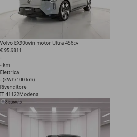
Volvo EX90
twin motor Ultra 456cv
€ 95.981
1
-
- km
Elettrica
- (kWh/100 km)
Rivenditore
IT 41122
Modena