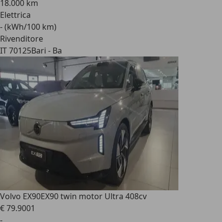
18.000 km
Elettrica
- (kWh/100 km)
Rivenditore
IT 70125
Bari - Ba
Volvo EX90
EX90 twin motor Ultra 408cv
€ 79.900
1
-