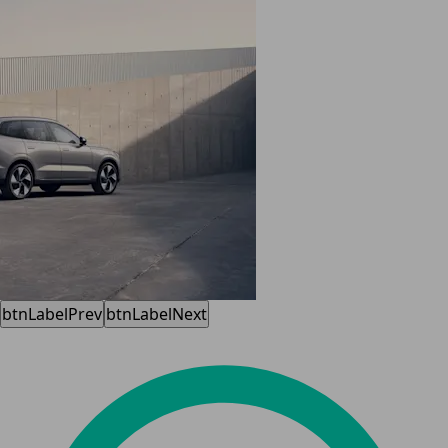
btnLabelPrev
btnLabelNext