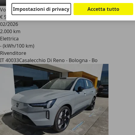
Impostazioni di privacy
Accetta tutto
Volvo EX90
EX90 twin motor Ultra 456cv
€ 91.900
1
02/2026
2.000 km
Elettrica
- (kWh/100 km)
Rivenditore
IT 40033
Casalecchio Di Reno - Bologna - Bo