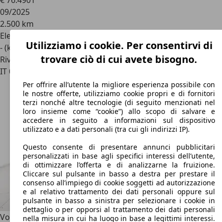
€ 76.490
1
09/2025
2.500 km
Elettrica
Utilizziamo i cookie. Per consentirvi di
- (kWh/100 km)
trovare ciò di cui avete bisogno.
Rivenditore
IT 00178
Roma - Rm
Per offrire all’utente la migliore esperienza possibile con
le nostre offerte, utilizziamo cookie propri e di fornitori
terzi nonché altre tecnologie (di seguito menzionati nel
loro insieme come “cookie”) allo scopo di salvare e
accedere in seguito a informazioni sul dispositivo
utilizzato e a dati personali (tra cui gli indirizzi IP).
Questo consente di presentare annunci pubblicitari
personalizzati in base agli specifici interessi dell’utente,
di ottimizzare l’offerta e di analizzarne la fruizione.
Cliccare sul pulsante in basso a destra per prestare il
consenso all’impiego di cookie soggetti ad autorizzazione
e al relativo trattamento dei dati personali oppure sul
pulsante in basso a sinistra per selezionare i cookie in
dettaglio o per opporsi al trattamento dei dati personali
Volvo EX90
twin motor Ultra 7 posti - Pronta Consegna
nella misura in cui ha luogo in base a legittimi interessi.