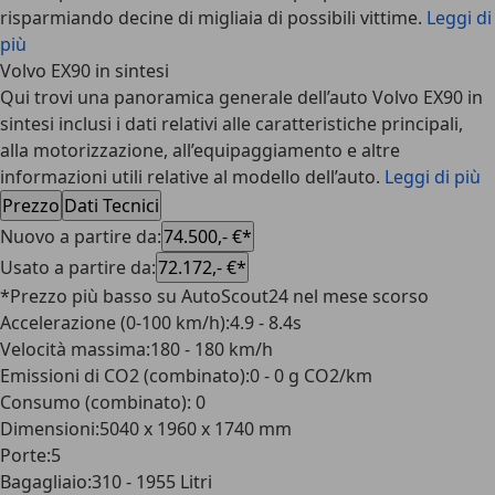
risparmiando decine di migliaia di possibili vittime.
Leggi di
più
Volvo EX90 in sintesi
Qui trovi una panoramica generale dell’auto Volvo EX90 in
sintesi inclusi i dati relativi alle caratteristiche principali,
alla motorizzazione, all’equipaggiamento e altre
informazioni utili relative al modello dell’auto.
Leggi di più
Prezzo
Dati Tecnici
Nuovo a partire da
:
74.500,- €*
Usato a partire da
:
72.172,- €*
*Prezzo più basso su AutoScout24 nel mese scorso
Accelerazione (0-100 km/h)
:
4.9 - 8.4s
Velocità massima
:
180 - 180 km/h
Emissioni di CO2 (combinato)
:
0 - 0 g CO2/km
Consumo (combinato)
:
0
Dimensioni
:
5040 x 1960 x 1740 mm
Porte
:
5
Bagagliaio
:
310 - 1955 Litri