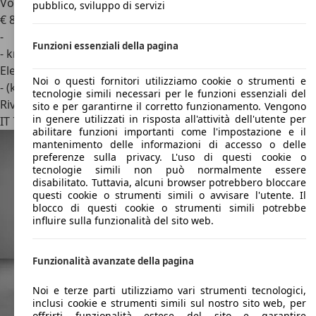
Volvo EX90
Twin Motor 408 CV AWD Ultra 7 Posti
pubblico, sviluppo di servizi
€ 81.900
1
-
Funzioni essenziali della pagina
- km
Elettrica
Noi o questi fornitori utilizziamo cookie o strumenti e
- (kWh/100 km)
tecnologie simili necessari per le funzioni essenziali del
Rivenditore
sito e per garantirne il corretto funzionamento. Vengono
in genere utilizzati in risposta all'attività dell'utente per
IT 70125
Bari - Ba
abilitare funzioni importanti come l'impostazione e il
mantenimento delle informazioni di accesso o delle
preferenze sulla privacy. L'uso di questi cookie o
tecnologie simili non può normalmente essere
disabilitato. Tuttavia, alcuni browser potrebbero bloccare
questi cookie o strumenti simili o avvisare l'utente. Il
blocco di questi cookie o strumenti simili potrebbe
influire sulla funzionalità del sito web.
Funzionalità avanzate della pagina
Noi e terze parti utilizziamo vari strumenti tecnologici,
inclusi cookie e strumenti simili sul nostro sito web, per
offrirti funzionalità estese del sito e garantire