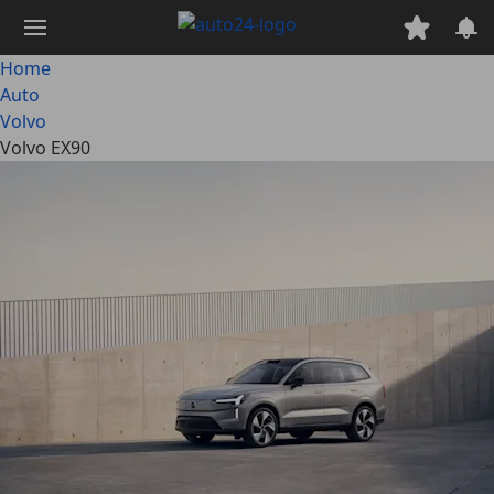
Passa
al
contenuto
Home
principale
Auto
Volvo
Volvo EX90