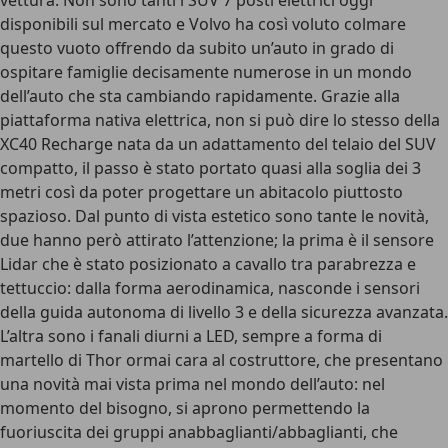
vettura. Non sono tanti i SUV 7 posti elettrici oggi
disponibili sul mercato e Volvo ha così voluto colmare
questo vuoto offrendo da subito un’auto in grado di
ospitare famiglie decisamente numerose in un mondo
dell’auto che sta cambiando rapidamente. Grazie alla
piattaforma nativa elettrica, non si può dire lo stesso della
XC40 Recharge nata da un adattamento del telaio del SUV
compatto, il passo è stato portato quasi alla soglia dei 3
metri così da poter progettare un abitacolo piuttosto
spazioso. Dal punto di vista estetico sono tante le novità,
due hanno però attirato l’attenzione; la prima è il sensore
Lidar che è stato posizionato a cavallo tra parabrezza e
tettuccio: dalla forma aerodinamica, nasconde i sensori
della guida autonoma di livello 3 e della sicurezza avanzata.
L’altra sono i fanali diurni a LED, sempre a forma di
martello di Thor ormai cara al costruttore, che presentano
una novità mai vista prima nel mondo dell’auto: nel
momento del bisogno, si aprono permettendo la
fuoriuscita dei gruppi anabbaglianti/abbaglianti, che