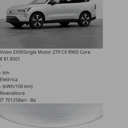
Volvo EX90
Single Motor 279 CV RWD Core
€ 81.850
1
-
- km
Elettrica
- (kWh/100 km)
Rivenditore
IT 70125
Bari - Ba