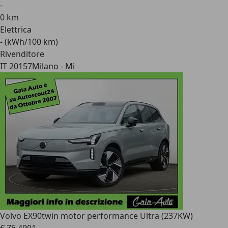
-
0 km
Elettrica
- (kWh/100 km)
Rivenditore
IT 20157
Milano - Mi
Volvo EX90
twin motor performance Ultra (237KW)