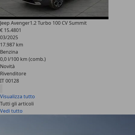
Jeep Avenger
1.2 Turbo 100 CV Summit
€ 15.480
1
03/2025
17.987 km
Benzina
0,0 l/100 km (comb.)
Novità
Rivenditore
IT 00128
Visualizza tutto
Tutti gli articoli
Vedi tutto