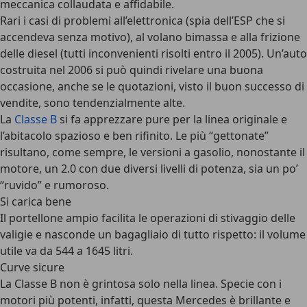
meccanica collaudata e affidabile.
Rari i casi di problemi all’elettronica (spia dell’ESP che si
accendeva senza motivo), al volano bimassa e alla frizione
delle diesel (tutti inconvenienti risolti entro il 2005). Un’auto
costruita nel 2006 si può quindi rivelare una buona
occasione, anche se le quotazioni, visto il buon successo di
vendite, sono tendenzialmente alte.
La
Classe B
si fa apprezzare pure per la linea originale e
l’abitacolo spazioso e ben rifinito. Le più “gettonate”
risultano, come sempre, le versioni a gasolio, nonostante il
motore, un 2.0 con due diversi livelli di potenza, sia un po’
“ruvido” e rumoroso.
Si carica bene
Il portellone ampio facilita le operazioni di stivaggio delle
valigie e nasconde un bagagliaio di tutto rispetto: il volume
utile va da 544 a 1645 litri.
Curve sicure
La Classe B non è grintosa solo nella linea. Specie con i
motori più potenti, infatti, questa Mercedes è brillante e