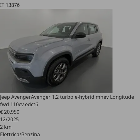
IT 13876
Jeep Avenger
Avenger 1.2 turbo e-hybrid mhev Longitude
fwd 110cv edct6
€ 20.950
12/2025
2 km
Elettrica/Benzina