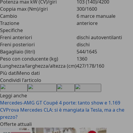
Potenza max kW (CV)/giri
103 (140)/4200
Coppia max (Nm)/giri
300/1600
Cambio
6 marce manuale
Trazione
anteriore
Specifiche
Freni anteriori
dischi autoventilanti
Freni posteriori
dischi
Bagagliaio (litri)
544/1645
Peso con conducente (kg)
1360
Lunghezza/larghezza/altezza (cm)
427/178/160
Più datiMeno dati
Condividi l'articolo
Leggi anche
Mercedes-AMG GT Coupé 4 porte: tanto show e 1.169
CV
Prova Mercedes CLA: si è mangiata la Tesla, ma a che
prezzo?
Offerte attuali