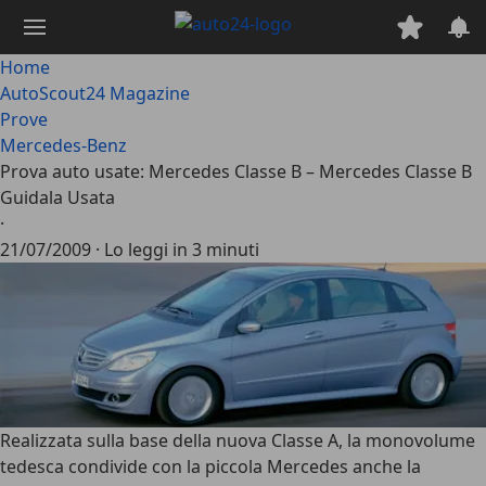
Passa
al
contenuto
Home
principale
AutoScout24 Magazine
Prove
Mercedes-Benz
Prova auto usate: Mercedes Classe B – Mercedes Classe B
Guidala Usata
·
21/07/2009
·
Lo leggi in 3 minuti
Realizzata sulla base della nuova Classe A, la monovolume
tedesca condivide con la piccola Mercedes anche la