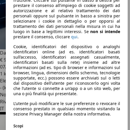
fruizione. Cliccare sul pulsante in basso a destra per
prestare il consenso all’impiego di cookie soggetti ad
autorizzazione e al relativo trattamento dei dati
personali oppure sul pulsante in basso a sinistra per
selezionare i cookie in dettaglio o per opporsi al
trattamento dei dati personali nella misura in cui ha
luogo in base a legittimi interessi. Se
non si intende
prestare il consenso, cliccare
qui
.
Cookie, identificatori del dispositivo o analoghi
identificatori online (ad es. identificatori basati
Dacia Spring
Extreme Electric 65 (48kW)
sull’accesso, identificatori assegnati casualmente,
€ 9.900
identificatori basati sulla rete) insieme ad altre
07/2023
informazioni (ad es. tipo di browser e informazioni sul
browser, lingua, dimensioni dello schermo, tecnologie
1 km
supportate, ecc.) possono essere archiviati sul o letti
Elettrica
dal dispositivo dell’utente per riconoscerlo ogni volta
- (kWh/100 km)
che l’utente si connette a un’app o a un sito web, per
una o più finalità qui presentate.
Novità
Rivenditore
L’utente può modificare le sue preferenze o revocare il
IT 10154
consenso prestato in qualsiasi momento visitando la
sezione Privacy Manager della nostra informativa.
Scopi