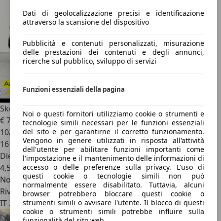
Dati di geolocalizzazione precisi e identificazione
attraverso la scansione del dispositivo
Pubblicità e contenuti personalizzati, misurazione
delle prestazioni dei contenuti e degli annunci,
ricerche sul pubblico, sviluppo di servizi
Funzioni essenziali della pagina
Skoda Yeti
Outdoor 2.0 TDI SCR Design Edition
Noi o questi fornitori utilizziamo cookie o strumenti e
€ 7.750
tecnologie simili necessari per le funzioni essenziali
10/2015
del sito e per garantirne il corretto funzionamento.
Vengono in genere utilizzati in risposta all'attività
161.000 km
dell'utente per abilitare funzioni importanti come
Diesel
l'impostazione e il mantenimento delle informazioni di
4,5 l/100 km (comb.)
accesso o delle preferenze sulla privacy. L'uso di
questi cookie o tecnologie simili non può
Novità
normalmente essere disabilitato. Tuttavia, alcuni
Rivenditore
browser potrebbero bloccare questi cookie o
IT 38123
strumenti simili o avvisare l'utente. Il blocco di questi
cookie o strumenti simili potrebbe influire sulla
funzionalità del sito web.