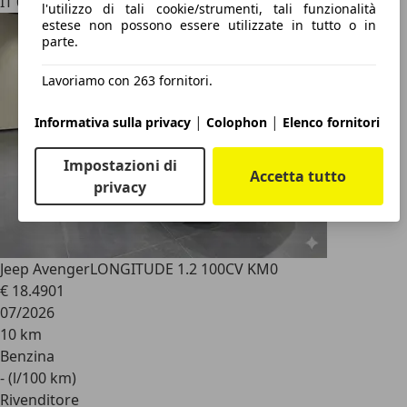
IT 00055
l'utilizzo di tali cookie/strumenti, tali funzionalità
estese non possono essere utilizzate in tutto o in
parte.
Lavoriamo con 263 fornitori.
|
|
Informativa sulla privacy
Colophon
Elenco fornitori
Impostazioni di
Accetta tutto
privacy
Jeep Avenger
LONGITUDE 1.2 100CV KM0
€ 18.490
1
07/2026
10 km
Benzina
- (l/100 km)
Rivenditore