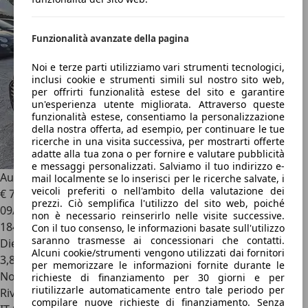
Funzionalità avanzate della pagina
Noi e terze parti utilizziamo vari strumenti tecnologici,
inclusi cookie e strumenti simili sul nostro sito web,
per offrirti funzionalità estese del sito e garantire
un'esperienza utente migliorata. Attraverso queste
funzionalità estese, consentiamo la personalizzazione
della nostra offerta, ad esempio, per continuare le tue
ricerche in una visita successiva, per mostrarti offerte
adatte alla tua zona o per fornire e valutare pubblicità
e messaggi personalizzati. Salviamo il tuo indirizzo e-
Audi A1
A1 1.4 tdi Sport
mail localmente se lo inserisci per le ricerche salvate, i
veicoli preferiti o nell'ambito della valutazione dei
€ 7.490
prezzi. Ciò semplifica l'utilizzo del sito web, poiché
09/2015
non è necessario reinserirlo nelle visite successive.
184.980 km
Con il tuo consenso, le informazioni basate sull'utilizzo
saranno trasmesse ai concessionari che contatti.
Diesel
Alcuni cookie/strumenti vengono utilizzati dai fornitori
3,8 l/100 km (comb.)
per memorizzare le informazioni fornite durante le
Novità
richieste di finanziamento per 30 giorni e per
riutilizzarle automaticamente entro tale periodo per
Rivenditore
compilare nuove richieste di finanziamento. Senza