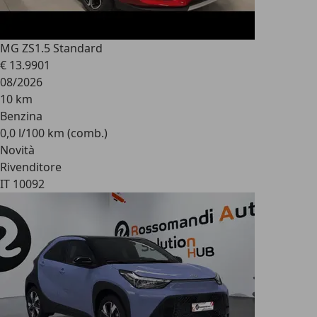
MG ZS
1.5 Standard
€ 13.990
1
08/2026
10 km
Benzina
0,0 l/100 km (comb.)
Novità
Rivenditore
IT 10092