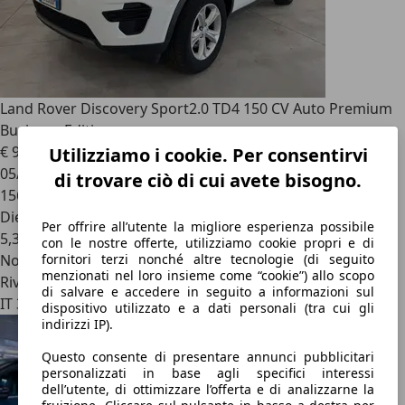
Land Rover Discovery Sport
2.0 TD4 150 CV Auto Premium
Business Edition
€ 9.900
Utilizziamo i cookie. Per consentirvi
05/2016
di trovare ciò di cui avete bisogno.
156.000 km
Diesel
Per offrire all’utente la migliore esperienza possibile
5,3 l/100 km (comb.)
con le nostre offerte, utilizziamo cookie propri e di
Novità
fornitori terzi nonché altre tecnologie (di seguito
menzionati nel loro insieme come “cookie”) allo scopo
Rivenditore
di salvare e accedere in seguito a informazioni sul
IT 33097
dispositivo utilizzato e a dati personali (tra cui gli
indirizzi IP).
Questo consente di presentare annunci pubblicitari
personalizzati in base agli specifici interessi
dell’utente, di ottimizzare l’offerta e di analizzarne la