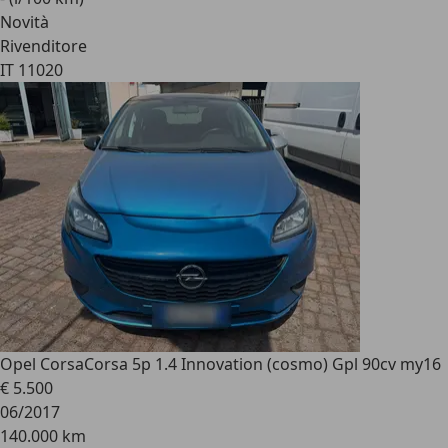
Novità
Rivenditore
IT 11020
Opel Corsa
Corsa 5p 1.4 Innovation (cosmo) Gpl 90cv my16
€ 5.500
06/2017
140.000 km