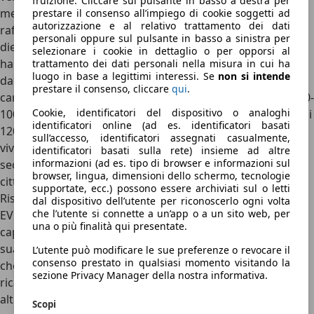
fruizione. Cliccare sul pulsante in basso a destra per
meccanico, la DR 1.0 EV è dotata di un sistema piuttosto
prestare il consenso all’impiego di cookie soggetti ad
autorizzazione e al relativo trattamento dei dati
raffinato di sospensioni, indipendenti sia davanti che
personali oppure sul pulsante in basso a sinistra per
dietro (McPherson all’anteriore e Multilink al posteriore),
selezionare i cookie in dettaglio o per opporsi al
ha freni a disco sulle quattro ruote e un motore elettrico
trattamento dei dati personali nella misura in cui ha
luogo in base a legittimi interessi. Se
non si intende
da
61 CV e 150 Nm
che spinge sulle ruote posteriori. Sulla
prestare il consenso, cliccare
qui
.
carta, le prestazioni non sono eccezionali: l’
accelerazione 0-
Cookie, identificatori del dispositivo o analoghi
100 km/h è coperta in 17 secondi
e la velocità massima è di
identificatori online (ad es. identificatori basati
120 km/h, ma l’eccellente agilità della vettura unita ad un
sull’accesso, identificatori assegnati casualmente,
vivace spunto da ferma (lo 0-50 km/h è coperto in 5
identificatori basati sulla rete) insieme ad altre
informazioni (ad es. tipo di browser e informazioni sul
secondi netti) la rendono piuttosto rigida nel traffico
browser, lingua, dimensioni dello schermo, tecnologie
cittadino.
supportate, ecc.) possono essere archiviati sul o letti
Rispetto ad altre citycar elettriche del 2026, poi, la DR 1.0
dal dispositivo dell’utente per riconoscerlo ogni volta
che l’utente si connette a un’app o a un sito web, per
EV ha una batteria relativamente grande, con
31 kWh
di
una o più finalità qui presentate.
capacità netta. Nel ciclo WLTP, infatti, DR ha omologato la
sua 1.0 EV per una percorrenza di
210 km nel ciclo misto
,
L’utente può modificare le sue preferenze o revocare il
consenso prestato in qualsiasi momento visitando la
che diventano 294 nel ciclo solo urbano. La potenza di
sezione Privacy Manager della nostra informativa.
ricarica, infine, non è delle più generose: in corrente
alternata carica infatti ad un massimo di 6,6 kW, mentre in
Scopi