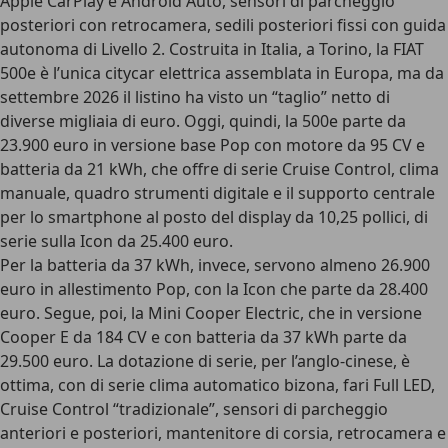
Apple CarPlay e Android Auto, sensori di parcheggio
posteriori con retrocamera, sedili posteriori fissi con guida
autonoma di Livello 2. Costruita in Italia, a Torino,
la FIAT
500e è l’unica citycar elettrica assemblata in Europa
, ma da
settembre 2026 il listino ha visto un “taglio” netto di
diverse migliaia di euro. Oggi, quindi, la 500e parte da
23.900 euro
in versione base Pop con motore da 95 CV e
batteria da 21 kWh, che offre di serie Cruise Control, clima
manuale, quadro strumenti digitale e il supporto centrale
per lo smartphone al posto del display da 10,25 pollici, di
serie sulla Icon da 25.400 euro.
Per la batteria da 37 kWh, invece, servono almeno 26.900
euro in allestimento Pop, con la Icon che parte da 28.400
euro. Segue, poi, la
Mini Cooper Electric
, che in versione
Cooper E da 184 CV e con batteria da 37 kWh parte da
29.500 euro
. La dotazione di serie, per l’anglo-cinese, è
ottima, con di serie clima automatico bizona, fari Full LED,
Cruise Control “tradizionale”, sensori di parcheggio
anteriori e posteriori, mantenitore di corsia, retrocamera e