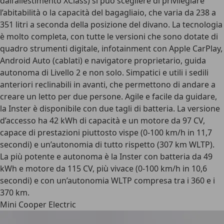
dall’allestimento XClass) si può scegliere di privilegiare
l’abitabilità o la capacità del bagagliaio, che varia da 238 a
351 litri a seconda della posizione del divano. La tecnologia
è molto completa, con tutte le versioni che sono dotate di
quadro strumenti digitale, infotainment con Apple CarPlay,
Android Auto (cablati) e navigatore proprietario, guida
autonoma di Livello 2 e non solo. Simpatici e utili i sedili
anteriori reclinabili in avanti, che permettono di andare a
creare un letto per due persone. Agile e facile da guidare,
la Inster è disponibile con
due tagli di batteria
. La versione
d’accesso ha
42 kWh
di capacità e un motore da
97 CV
,
capace di prestazioni piuttosto vispe (0-100 km/h in 11,7
secondi) e un’autonomia di tutto rispetto (
307 km WLTP
).
La più potente e autonoma è la Inster con
batteria da 49
kWh e motore da 115 CV
, più vivace (0-100 km/h in 10,6
secondi) e con un’
autonomia WLTP compresa tra i 360 e i
370 km
.
Mini Cooper Electric