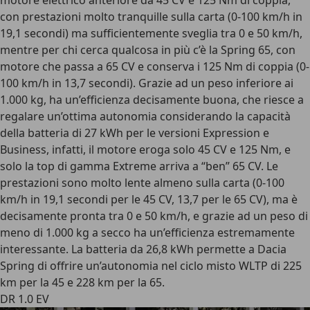
motore elettrico anteriore da
45 CV e 125 Nm di coppia
,
con prestazioni molto tranquille sulla carta (0-100 km/h in
19,1 secondi) ma sufficientemente sveglia tra 0 e 50 km/h,
mentre per chi cerca qualcosa in più c’è la Spring 65, con
motore che passa a 65 CV e conserva i 125 Nm di coppia (0-
100 km/h in 13,7 secondi). Grazie ad un peso inferiore ai
1.000 kg, ha un’efficienza decisamente buona, che riesce a
regalare un’ottima autonomia considerando la capacità
della
batteria di 27 kWh
per le versioni Expression e
Business, infatti, il motore eroga solo 45 CV e 125 Nm, e
solo la top di gamma Extreme arriva a “ben” 65 CV. Le
prestazioni sono molto lente almeno sulla carta (0-100
km/h in 19,1 secondi per le 45 CV, 13,7 per le 65 CV), ma è
decisamente pronta tra 0 e 50 km/h, e grazie ad un peso di
meno di 1.000 kg a secco ha un’efficienza estremamente
interessante.
La batteria da 26,8 kWh
permette a Dacia
Spring di offrire un’
autonomia nel ciclo misto WLTP di 225
km per la 45 e 228 km per la 65
.
DR 1.0 EV