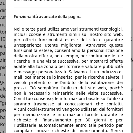
aumenta l’accesso ai posti dietro mantenendo invariate le
dimensioni.
Funzionalità avanzate della pagina
All’interno, l’abitacolo della FIAT 500e ha uno stile che
richiama le precedenti 500, con finiture lucide e forme
Noi e terze parti utilizziamo vari strumenti tecnologici,
tondeggianti, ma al centro della plancia spicca il
display da
inclusi cookie e strumenti simili sul nostro sito web,
10,25 pollici dell’ottimo sistema di infotainment Uconnect 5
per offrirti funzionalità estese del sito e garantire
un'esperienza utente migliorata. Attraverso queste
e un’ergonomia ben studiata, con lo spazio per i
funzionalità estese, consentiamo la personalizzazione
passeggeri anteriori che risulta generoso anche per i più
della nostra offerta, ad esempio, per continuare le tue
alti. Dietro rimane ancora piuttosto stretta, e il bagagliaio è
ricerche in una visita successiva, per mostrarti offerte
adatte alla tua zona o per fornire e valutare pubblicità
piccolino, con una capacità di
185 litri
di capacità minima.
e messaggi personalizzati. Salviamo il tuo indirizzo e-
La qualità costruttiva è buona, con le versioni top di
mail localmente se lo inserisci per le ricerche salvate, i
gamma che risultano addirittura lussuose, al netto di
veicoli preferiti o nell'ambito della valutazione dei
prezzi. Ciò semplifica l'utilizzo del sito web, poiché
alcuni materiali rivedibili. Rispetto ad altre citycar elettriche
non è necessario reinserirlo nelle visite successive.
del 2026, la FIAT 500e è dotata di una meccanica da
Con il tuo consenso, le informazioni basate sull'utilizzo
“grande”, con motori potenti e un’attenzione differente a
saranno trasmesse ai concessionari che contatti.
Alcuni cookie/strumenti vengono utilizzati dai fornitori
prestazioni e autonomia soprattutto sulla versione con la
per memorizzare le informazioni fornite durante le
batteria maggiorata.
richieste di finanziamento per 30 giorni e per
Realizzata su una piattaforma dedicata (dal 2026 declinata
riutilizzarle automaticamente entro tale periodo per
compilare nuove richieste di finanziamento. Senza
anche con una motorizzazione ibtida) la 500e è dotata di