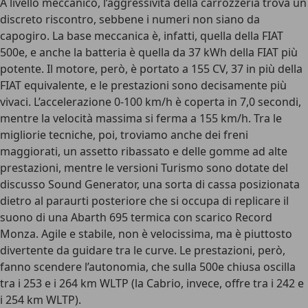
A livello meccanico, l’aggressività della carrozzeria trova un
discreto riscontro, sebbene i numeri non siano da
capogiro. La base meccanica è, infatti, quella della FIAT
500e, e anche la batteria è quella da
37 kWh
della FIAT più
potente. Il motore, però, è portato a
155 CV
, 37 in più della
FIAT equivalente, e le prestazioni sono decisamente più
vivaci. L’accelerazione 0-100 km/h è coperta in 7,0 secondi,
mentre la velocità massima si ferma a 155 km/h. Tra le
migliorie tecniche, poi, troviamo anche dei freni
maggiorati, un assetto ribassato e delle gomme ad alte
prestazioni, mentre le versioni Turismo sono dotate del
discusso
Sound Generator
, una sorta di cassa posizionata
dietro al paraurti posteriore che si occupa di replicare il
suono di una Abarth 695 termica con scarico Record
Monza. Agile e stabile, non è velocissima, ma è piuttosto
divertente da guidare tra le curve. Le prestazioni, però,
fanno scendere l’
autonomia
, che sulla 500e chiusa oscilla
tra i 253 e i 264 km WLTP
(la Cabrio, invece, offre tra i 242 e
i 254 km WLTP).