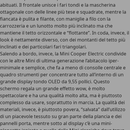
abituati. Il frontale unisce i fari tondi e la mascherina
ottagonale con delle linee più tese e squadrate, mentre la
fiancata è pulita e filante, con maniglie a filo con la
carrozzeria e un lunotto molto più inclinato ma che
mantiene il tetto orizzontale e “flottante”. In coda, invece, il
look è nettamente diverso, con dei montanti del tetto più
inclinati e dei particolari fari triangolari.
Salendo a bordo, invece, la Mini Cooper Electric condivide
con le altre Mini di ultima generazione
l’abitacolo iper-
minimale e semplice
, che fa a meno di consolle centrale e
quadro strumenti per concentrare tutto all’interno di un
grande display tondo OLED da 9,55 pollici
. Questo
schermo regala un grande effetto wow, è molto
spettacolare e ha una qualità molto alta, ma è piuttosto
complesso da usare, soprattutto in marcia.
La qualità dei
materiali, invece, è piuttosto povera
, “salvata” dall’utilizzo
di un piacevole tessuto su gran parte della plancia e dei
pannelli porta, mentre sotto al display c’è una mini-