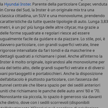
la
Hyundai Inster
. Parente della particolare Casper, venduta
in Corea del Sud, la Inster è un originale mix tra una
classica cittadina, un SUV e una monovolume, prendendo
caratteristiche da tutte queste tipologie di auto.
Lunga 3,83
metri
, è un po’ più lunga delle altre citycar, ma grazie a
delle forme squadrate e regolari riesce ad essere
ugualmente facile da guidare e da piazzare. Lo stile, poi, è
davvero particolare, con grandi superfici vetrate, linee
rigorose intervallate da fari tondi e da mascherine e
dettagli quadrati a richiamare i pixel.
Anche all’interno la
Inster è molto originale
, ispirandosi alle monovolume per
via del tetto alto, delle grandi superfici vetrate e di diversi
vani portaoggetti e portabicchieri. Anche la disposizione
dell’abitacolo è piuttosto particolare, con l’assenza del
tunnel centrale che libera spazio per dei sedili anteriori
uniti che richiamano le panche delle auto anni ’60 e ’70.
Nonostante sia piccola, lo spazio è generoso sia davanti
che dietro, dove con i sedili scorrevoli (disponibili