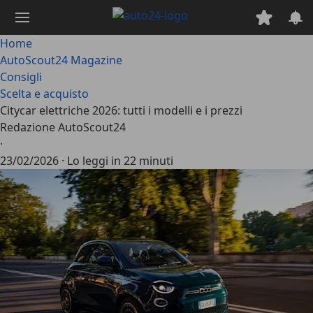
Passa
al
contenuto
Home
principale
AutoScout24 Magazine
Consigli
Scelta e acquisto
Citycar elettriche 2026: tutti i modelli e i prezzi
Redazione AutoScout24
·
23/02/2026
·
Lo leggi in 22 minuti