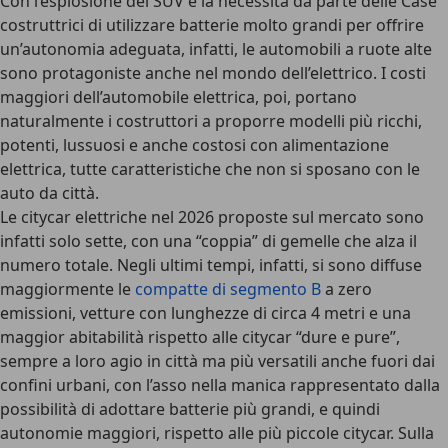
Con l’esplosione dei SUV e la necessità da parte delle Case
costruttrici di utilizzare batterie molto grandi per offrire
un’autonomia adeguata, infatti, le automobili a ruote alte
sono protagoniste anche nel mondo dell’elettrico. I costi
maggiori dell’automobile elettrica, poi, portano
naturalmente i costruttori a proporre modelli più ricchi,
potenti, lussuosi e anche costosi con alimentazione
elettrica, tutte caratteristiche che non si sposano con le
auto da città.
Le citycar elettriche nel 2026 proposte sul mercato sono
infatti solo sette
, con una “coppia” di gemelle che alza il
numero totale. Negli ultimi tempi, infatti, si sono diffuse
maggiormente le
compatte di segmento B
a zero
emissioni, vetture con lunghezze di circa 4 metri e una
maggior abitabilità rispetto alle citycar “dure e pure”,
sempre a loro agio in città ma più versatili anche fuori dai
confini urbani, con l’asso nella manica rappresentato dalla
possibilità di adottare batterie più grandi, e quindi
autonomie maggiori, rispetto alle più piccole citycar.
Sulla