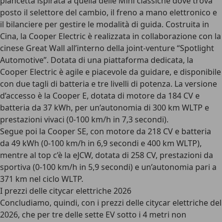
plancetta ispirata a quella delle Mini classiche dove trova
posto il selettore del cambio, il freno a mano elettronico e
il bilanciere per gestire le modalità di guida. Costruita in
Cina, la Cooper Electric è realizzata in collaborazione con la
cinese Great Wall all’interno della joint-venture “Spotlight
Automotive”. Dotata di una piattaforma dedicata, la
Cooper Electric è agile e piacevole da guidare, e disponibile
con
due tagli di batteria e tre livelli di potenza
. La versione
d’accesso è la
Cooper E
, dotata di motore da
184 CV
e
batteria da
37 kWh
, per un’autonomia di
300 km WLTP
e
prestazioni vivaci (0-100 km/h in 7,3 secondi).
Segue poi la
Cooper SE
, con motore da
218 CV
e batteria
da
49 kWh
(0-100 km/h in 6,9 secondi e
400 km WLTP
),
mentre al top c’è la
eJCW
, dotata di
258 CV
, prestazioni da
sportiva (0-100 km/h in 5,9 secondi) e un’autonomia pari a
371 km
nel ciclo WLTP.
I prezzi delle citycar elettriche 2026
Concludiamo, quindi, con
i prezzi delle citycar elettriche del
2026
, che per tre delle sette EV sotto i 4 metri non