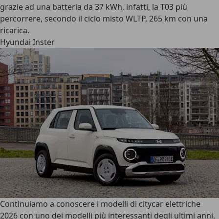
grazie ad una
batteria da 37 kWh
, infatti, la T03 più
percorrere, secondo il ciclo misto WLTP,
265 km
con una
ricarica.
Hyundai Inster
Continuiamo a conoscere i modelli di citycar elettriche
2026 con uno dei modelli più interessanti degli ultimi anni,