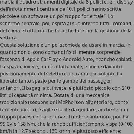
ma sia il quadro strumenti digitale da 8 pollici che il display
dell’infotainment centrale da 10,1 pollici hanno scritte
piccole e un software un po’ troppo “orientale”. Lo
schermo centrale, poi, ospita al suo interno tutti i comandi
del clima e tutto ciò che ha a che fare con la gestione della
vettura.
Questa soluzione è un po’ scomoda da usare in marcia, in
quanto non ci sono comandi fisici, mentre sorprende
l’assenza di Apple CarPlay e Android Auto, neanche cablati.
Lo spazio, invece, non è affatto male, e anche davanti il
posizionamento del selettore del cambio al volante ha
liberato tanto spazio per le gambe dei passeggeri
anteriori.
Il bagagliaio, invece, è piuttosto piccolo con 210
litri di capacità minima
. Dotata di una meccanica
tradizionale (sospensioni McPherson all’anteriore, ponte
torcente dietro), è agile e facile da guidare, anche se non
troppo piacevole tra le curve. Il motore anteriore, poi, ha
95 CV e 158 Nm
, che la rende sufficientemente vispa (0-100
km/h in 12,7 secondi, 130 km/h) e piuttosto efficiente: