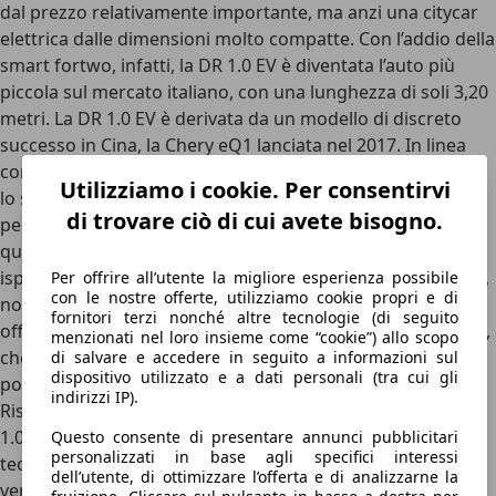
dal prezzo relativamente importante, ma anzi una citycar
elettrica dalle dimensioni molto compatte. Con l’addio della
smart fortwo, infatti, la DR 1.0 EV è diventata l’auto più
piccola sul mercato italiano, con una lunghezza di soli
3,20
metri
. La DR 1.0 EV è derivata da un modello di discreto
successo in Cina, la
Chery eQ1
lanciata nel 2017. In linea
con lo stile DR, anche la 1.0 EV modifica solo leggermente
Utilizziamo i cookie. Per consentirvi
lo stile del modello d’origine, con mascherine e loghi
di trovare ciò di cui avete bisogno.
personalizzati sia davanti che dietro. L’estetica rimane
quindi piuttosto particolare, con un look liberamente
ispirato alla Toyota iQ ma comunque piacevole. All’interno,
Per offrire all’utente la migliore esperienza possibile
con le nostre offerte, utilizziamo cookie propri e di
nonostante le dimensioni davvero contenute la DR 1.0 EV
fornitori terzi nonché altre tecnologie (di seguito
offre quattro posti e un bagagliaio relativamente capiente,
menzionati nel loro insieme come “cookie”) allo scopo
che parte da 110 litri e arriva a 630 abbattendo il divano
di salvare e accedere in seguito a informazioni sul
dispositivo utilizzato e a dati personali (tra cui gli
posteriore.
indirizzi IP).
Rispetto ad altre citycar elettriche, però,
gli interni di DR
1.0 EV hanno un aspetto decisamente curato e
Questo consente di presentare annunci pubblicitari
personalizzati in base agli specifici interessi
tecnologico
, con un grande schermo dell’infotainment
dell’utente, di ottimizzare l’offerta e di analizzarne la
verticale che include anche i comandi del clima. A livello