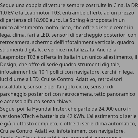
Segue una coppia di vetture sempre costruite in Cina, la
DR
1.0 EV
e la
Leapmotor T03
, entrambe offerte ad un prezzo
di partenza di
18.900 euro
. La
Spring
è proposta in un
unico allestimento molto ricco, che offre di serie cerchi in
lega, clima, fari a LED, sensori di parcheggio posteriori con
retrocamera, schermo dell’infotainment verticale, quadro
strumenti digitale, e vernice metallizzata. Anche la
Leapmotor T03
è offerta in Italia in un unico allestimento, il
Design, che offre di serie quadro strumenti digitale,
infotainment da 10,1 pollici con navigatore, cerchi in lega,
luci diurne a LED, Cruise Control Adattivo, retrovisori
riscaldabili, sensore per l’angolo cieco, sensori di
parcheggio posteriori con retrocamera, tetto panoramico
e accesso all’auto senza chiave.
Segue, poi, la
Hyundai Inster
, che parte da
24.900 euro
in
versione XTech e batteria da 42 kWh. L’allestimento di serie
è già piuttosto completo, e offre di serie clima automatico,
Cruise Control Adattivo, infotainment con navigatore,