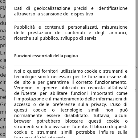
corrente continua arriva a 40 kW.
FIAT 500e
Dati di geolocalizzazione precisi e identificazione
attraverso la scansione del dispositivo
La più conosciuta tra le citycar elettriche del 2026 è senza
dubbio la
FIAT 500e
. Erede della tradizione della FIAT 500,
Pubblicità e contenuti personalizzati, misurazione
nata nel 1957 e rinata con l’ancora amata e gettonata FIAT
delle prestazioni dei contenuti e degli annunci,
500 del 2007, per la sua terza rinascita 500 è diventata la
ricerche sul pubblico, sviluppo di servizi
prima elettrica prodotta in grande serie dalla Casa del
Lingotto. A giudicare dal risultato, si tratta di uno dei più
Funzioni essenziali della pagina
classici esempi di “buona la prima”. A livello estetico,
la
500e è riuscita nel difficilissimo compito di evolvere le linee
Noi o questi fornitori utilizziamo cookie o strumenti e
della 500 del 2007
, ancora considerata una delle più belle
tecnologie simili necessari per le funzioni essenziali
citycar degli ultimi decenni. Nonostante infatti sia una
del sito e per garantirne il corretto funzionamento.
Vengono in genere utilizzati in risposta all'attività
“vera” 500, la 500 Elettrica è sempre elegante, sbarazzina e
dell'utente per abilitare funzioni importanti come
retrò, ma anche moderna, più adulta e più “cresciuta”.
l'impostazione e il mantenimento delle informazioni di
Grazie a dimensioni decisamente compatte (
è lunga 3,63
accesso o delle preferenze sulla privacy. L'uso di
questi cookie o tecnologie simili non può
metri e larga 1,68 metri
), poi, è perfetta per la vita
normalmente essere disabilitato. Tuttavia, alcuni
cittadina. Oltre alla versione a tre porte, la 500 è offerta
browser potrebbero bloccare questi cookie o
anche in variante
Cabrio
, con tetto in tela apribile, e
3+1
,
strumenti simili o avvisare l'utente. Il blocco di questi
cookie o strumenti simili potrebbe influire sulla
con una piccola porta posteriore controvento che
funzionalità del sito web.