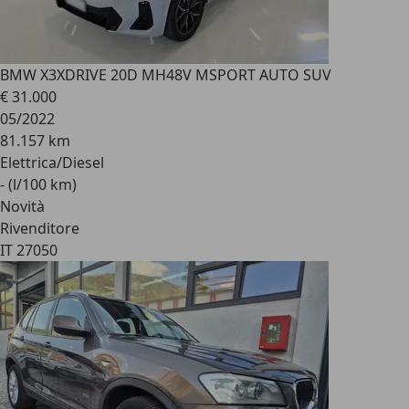
BMW X3
XDRIVE 20D MH48V MSPORT AUTO SUV
€ 31.000
05/2022
81.157 km
Elettrica/Diesel
- (l/100 km)
Novità
Rivenditore
IT 27050