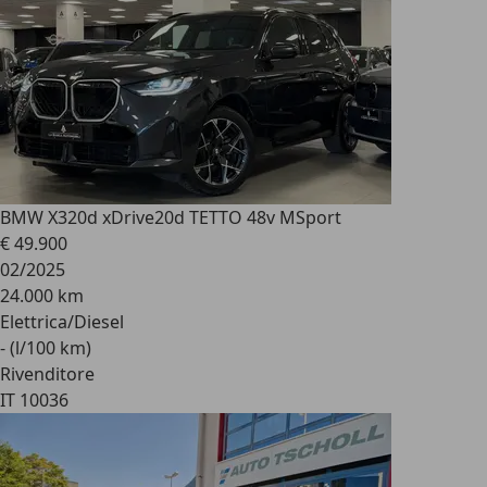
BMW X3
20d xDrive20d TETTO 48v MSport
€ 49.900
02/2025
24.000 km
Elettrica/Diesel
- (l/100 km)
Rivenditore
IT 10036