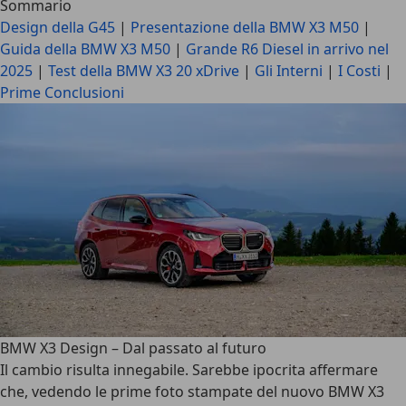
Sommario
Design della G45
|
Presentazione della BMW X3 M50
|
Guida della BMW X3 M50
|
Grande R6 Diesel in arrivo nel
2025
|
Test della BMW X3 20 xDrive
|
Gli Interni
|
I Costi
|
Prime Conclusioni
BMW X3 Design – Dal passato al futuro
Il cambio risulta innegabile. Sarebbe ipocrita affermare
che, vedendo le prime foto stampate del nuovo BMW X3