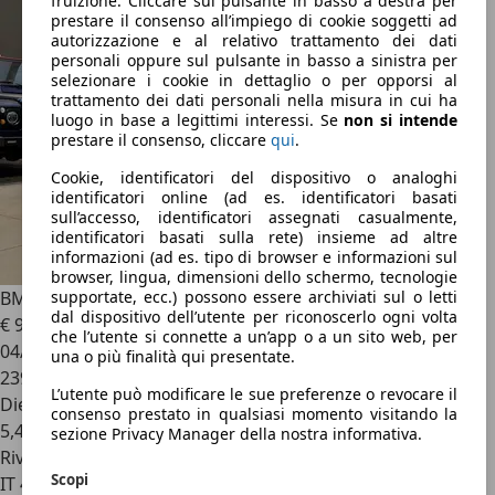
fruizione. Cliccare sul pulsante in basso a destra per
prestare il consenso all’impiego di cookie soggetti ad
autorizzazione e al relativo trattamento dei dati
personali oppure sul pulsante in basso a sinistra per
selezionare i cookie in dettaglio o per opporsi al
trattamento dei dati personali nella misura in cui ha
luogo in base a legittimi interessi. Se
non si intende
prestare il consenso, cliccare
qui
.
Cookie, identificatori del dispositivo o analoghi
identificatori online (ad es. identificatori basati
sull’accesso, identificatori assegnati casualmente,
identificatori basati sulla rete) insieme ad altre
informazioni (ad es. tipo di browser e informazioni sul
browser, lingua, dimensioni dello schermo, tecnologie
BMW X3
xDrive20d xLine
supportate, ecc.) possono essere archiviati sul o letti
dal dispositivo dell’utente per riconoscerlo ogni volta
€ 9.800
che l’utente si connette a un’app o a un sito web, per
04/2015
una o più finalità qui presentate.
239.000 km
L’utente può modificare le sue preferenze o revocare il
Diesel
consenso prestato in qualsiasi momento visitando la
5,4 l/100 km (comb.)
sezione Privacy Manager della nostra informativa.
Rivenditore
Scopi
IT 40138