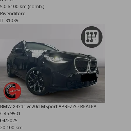
5,0 l/100 km (comb.)
Rivenditore
IT 31039
BMW X3
xdrive20d MSport *PREZZO REALE*
€ 46.990
1
04/2025
20.100 km