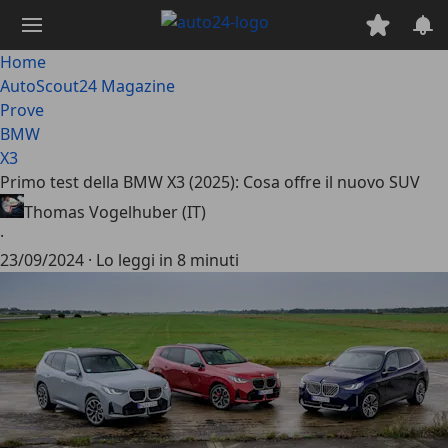
Passa
al
contenuto
Home
principale
AutoScout24 Magazine
Prove
BMW
X3
Primo test della BMW X3 (2025): Cosa offre il nuovo SUV
Thomas Vogelhuber (IT)
·
23/09/2024
·
Lo leggi in 8 minuti