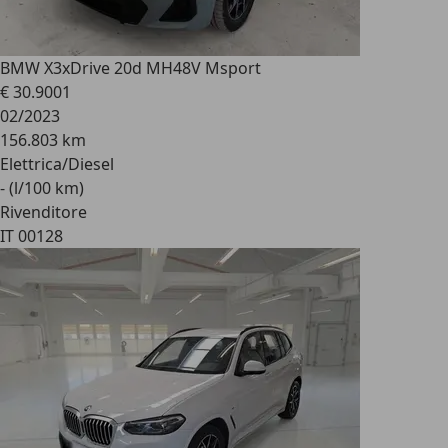
BMW X3
xDrive 20d MH48V Msport
€ 30.900
1
02/2023
156.803 km
Elettrica/Diesel
- (l/100 km)
Rivenditore
IT 00128