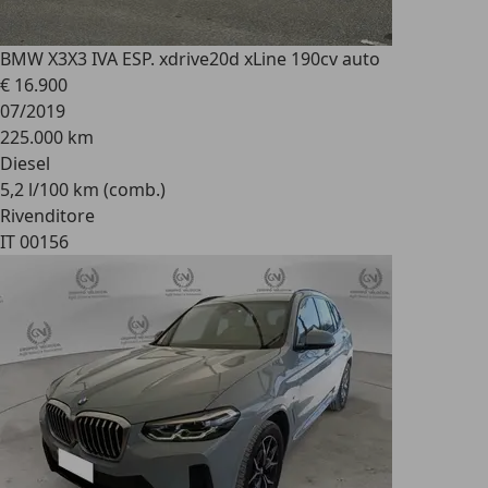
BMW X3
X3 IVA ESP. xdrive20d xLine 190cv auto
€ 16.900
07/2019
225.000 km
Diesel
5,2 l/100 km (comb.)
Rivenditore
IT 00156