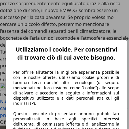
prezzo sorprendentemente equilibrato grazie alla ricca
dotazione di serie, il nuovo BMW X3 sembra essere un
successo per la casa bavarese. Se proprio volessimo
cercare un piccolo difetto, potremmo menzionare
l’assenza dei comandi separati per il climatizzatore, le
bocchette dell’aria un po’ scomode e l’atmosfera essenziale
della versione base, che potrebbe non entusiasmare tutti.
Utilizziamo i cookie. Per consentirvi
Tuttavia, per chi ha la pazienza di aspettare, a metà 2025
di trovare ciò di cui avete bisogno.
arriverà la versione con il potente diesel a sei cilindri, che
promette di alzare ulteriormente il livello di prestazioni e
piacere di guida.
Per offrire all’utente la migliore esperienza possibile
con le nostre offerte, utilizziamo cookie propri e di
Condividi l'articolo
fornitori terzi nonché altre tecnologie (di seguito
menzionati nel loro insieme come “cookie”) allo scopo
di salvare e accedere in seguito a informazioni sul
Leggi anche
dispositivo utilizzato e a dati personali (tra cui gli
Nuova BMW Serie 7 (2026): l’ammiraglia di Dingolfing
indirizzi IP).
cambia volto
Recensione BMW X5: meno sportiva, ma ora è
Questo consente di presentare annunci pubblicitari
pronta a tutto
personalizzati in base agli specifici interessi
Offerte attuali
dell’utente, di ottimizzare l’offerta e di analizzarne la