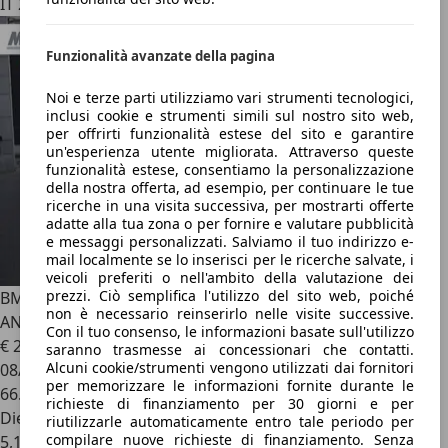
IT 21052
Funzionalità avanzate della pagina
Noi e terze parti utilizziamo vari strumenti tecnologici,
inclusi cookie e strumenti simili sul nostro sito web,
per offrirti funzionalità estese del sito e garantire
un'esperienza utente migliorata. Attraverso queste
funzionalità estese, consentiamo la personalizzazione
della nostra offerta, ad esempio, per continuare le tue
ricerche in una visita successiva, per mostrarti offerte
adatte alla tua zona o per fornire e valutare pubblicità
e messaggi personalizzati. Salviamo il tuo indirizzo e-
mail localmente se lo inserisci per le ricerche salvate, i
veicoli preferiti o nell'ambito della valutazione dei
prezzi. Ciò semplifica l'utilizzo del sito web, poiché
BMW X3
BMW X3 xDrive 20d Business Advantage 140KW
non è necessario reinserirlo nelle visite successive.
ANNO 2019
Con il tuo consenso, le informazioni basate sull'utilizzo
€ 23.900
saranno trasmesse ai concessionari che contatti.
Alcuni cookie/strumenti vengono utilizzati dai fornitori
08/2019
per memorizzare le informazioni fornite durante le
66.000 km
richieste di finanziamento per 30 giorni e per
Diesel
riutilizzarle automaticamente entro tale periodo per
compilare nuove richieste di finanziamento. Senza
5,1 l/100 km (comb.)