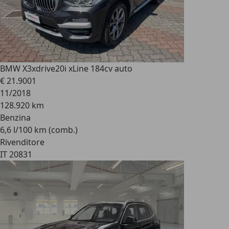
BMW X3
xdrive20i xLine 184cv auto
€ 21.900
1
11/2018
128.920 km
Benzina
6,6 l/100 km (comb.)
Rivenditore
IT 20831