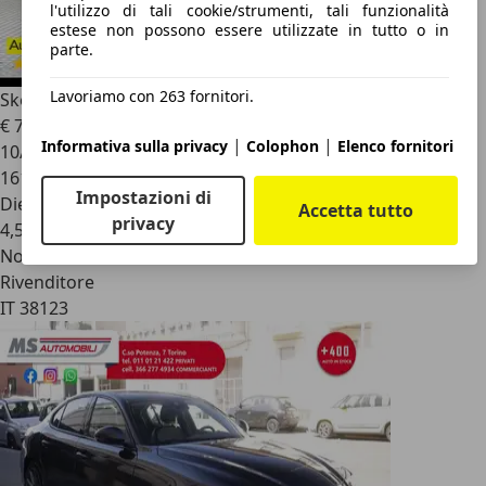
l'utilizzo di tali cookie/strumenti, tali funzionalità
estese non possono essere utilizzate in tutto o in
parte.
Lavoriamo con 263 fornitori.
Skoda Yeti
Outdoor 2.0 TDI SCR Design Edition
€ 7.750
|
|
Informativa sulla privacy
Colophon
Elenco fornitori
10/2015
161.000 km
Impostazioni di
Diesel
Accetta tutto
privacy
4,5 l/100 km (comb.)
Novità
Rivenditore
IT 38123