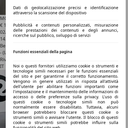
Dati di geolocalizzazione precisi e identificazione
attraverso la scansione del dispositivo
MG MG3
3 ICE COM Pebble Black
€ 11.690
1
Pubblicità e contenuti personalizzati, misurazione
delle prestazioni dei contenuti e degli annunci,
02/2025
ricerche sul pubblico, sviluppo di servizi
14.063 km
Benzina
Funzioni essenziali della pagina
- (l/100 km)
Rivenditore
IT 13876
Noi o questi fornitori utilizziamo cookie o strumenti e
tecnologie simili necessari per le funzioni essenziali
del sito e per garantirne il corretto funzionamento.
Vengono in genere utilizzati in risposta all'attività
dell'utente per abilitare funzioni importanti come
l'impostazione e il mantenimento delle informazioni di
accesso o delle preferenze sulla privacy. L'uso di
questi cookie o tecnologie simili non può
normalmente essere disabilitato. Tuttavia, alcuni
browser potrebbero bloccare questi cookie o
strumenti simili o avvisare l'utente. Il blocco di questi
cookie o strumenti simili potrebbe influire sulla
funzionalità del sito web.