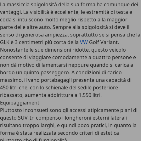
La massiccia spigolosità della sua forma ha comunque dei
vantaggi. La visibilità è eccellente, le estremità di testa e
coda si intuiscono molto meglio rispetto alla maggior
parte delle altre auto. Sempre alla spigolosità si deve il
senso di generosa ampiezza, soprattutto se si pensa che la
GLK è 3 centimetri più corta della
VW
Golf Variant.
Nonostante le sue dimensioni ridotte, questo veicolo
consente di viaggiare comodamente a quattro persone e
non dà motivo di lamentarsi neppure quando si carica a
bordo un quinto passeggero. A condizioni di carico
massimo, il vano portabagagli presenta una capacità di
450 litri che, con lo schienale del sedile posteriore
ribassato, aumenta addirittura a 1.550 litri.
Equipaggiamenti
Piuttosto inconsueti sono gli accessi atipicamente piani di
questo SUV. In compenso i longheroni esterni laterali
risultano troppo larghi, e quindi poco pratici, in quanto la
forma è stata realizzata secondo criteri di estetica
piuttosto che di funzionalità.