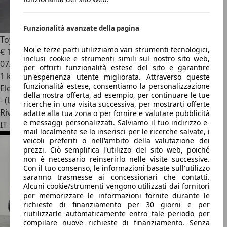
Funzionalità avanzate della pagina
Toyota Aygo X
Aygo X 1.5 IBRIDA Icon
Noi e terze parti utilizziamo vari strumenti tecnologici,
€ 14.980
inclusi cookie e strumenti simili sul nostro sito web,
07/2026
per offrirti funzionalità estese del sito e garantire
1 km
un'esperienza utente migliorata. Attraverso queste
funzionalità estese, consentiamo la personalizzazione
Elettrica/Benzina
della nostra offerta, ad esempio, per continuare le tue
- (l/100 km)
ricerche in una visita successiva, per mostrarti offerte
Rivenditore
adatte alla tua zona o per fornire e valutare pubblicità
e messaggi personalizzati. Salviamo il tuo indirizzo e-
IT 56121
mail localmente se lo inserisci per le ricerche salvate, i
veicoli preferiti o nell'ambito della valutazione dei
prezzi. Ciò semplifica l'utilizzo del sito web, poiché
non è necessario reinserirlo nelle visite successive.
Con il tuo consenso, le informazioni basate sull'utilizzo
saranno trasmesse ai concessionari che contatti.
Alcuni cookie/strumenti vengono utilizzati dai fornitori
per memorizzare le informazioni fornite durante le
richieste di finanziamento per 30 giorni e per
riutilizzarle automaticamente entro tale periodo per
compilare nuove richieste di finanziamento. Senza