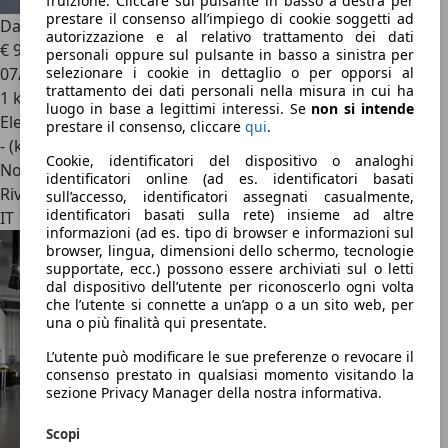
fruizione. Cliccare sul pulsante in basso a destra per
prestare il consenso all’impiego di cookie soggetti ad
Dacia Spring
Extreme Electric 65 (48kW)
autorizzazione e al relativo trattamento dei dati
€ 9.900
personali oppure sul pulsante in basso a sinistra per
07/2023
selezionare i cookie in dettaglio o per opporsi al
trattamento dei dati personali nella misura in cui ha
1 km
luogo in base a legittimi interessi. Se
non si intende
Elettrica
prestare il consenso, cliccare
qui
.
- (kWh/100 km)
Cookie, identificatori del dispositivo o analoghi
Novità
identificatori online (ad es. identificatori basati
Rivenditore
sull’accesso, identificatori assegnati casualmente,
identificatori basati sulla rete) insieme ad altre
IT 10154
informazioni (ad es. tipo di browser e informazioni sul
browser, lingua, dimensioni dello schermo, tecnologie
supportate, ecc.) possono essere archiviati sul o letti
dal dispositivo dell’utente per riconoscerlo ogni volta
che l’utente si connette a un’app o a un sito web, per
una o più finalità qui presentate.
L’utente può modificare le sue preferenze o revocare il
consenso prestato in qualsiasi momento visitando la
sezione Privacy Manager della nostra informativa.
Scopi