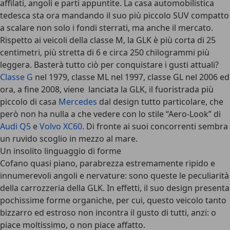
affilati, angoli e parti appuntite. La casa automobilistica
tedesca sta ora mandando il suo più piccolo SUV compatto
a scalare non solo i fondi sterrati, ma anche il mercato.
Rispetto ai veicoli della classe M, la GLK è più corta di 25
centimetri, più stretta di 6 e circa 250 chilogrammi più
leggera. Basterà tutto ciò per conquistare i gusti attuali?
Classe G
nel 1979, classe ML nel 1997, classe GL nel 2006 ed
ora, a fine 2008, viene lanciata la GLK, il fuoristrada più
piccolo di casa
Mercedes
dal design tutto particolare, che
però non ha nulla a che vedere con lo stile “Aero-Look” di
Audi Q5
e
Volvo XC60
. Di fronte ai suoi concorrenti sembra
un ruvido scoglio in mezzo al mare.
Un insolito linguaggio di forme
Cofano quasi piano, parabrezza estremamente ripido e
innumerevoli angoli e nervature: sono queste le peculiarità
della carrozzeria della GLK. In effetti, il suo design presenta
pochissime forme organiche, per cui, questo veicolo tanto
bizzarro ed estroso non incontra il gusto di tutti, anzi: o
piace moltissimo, o non piace affatto.