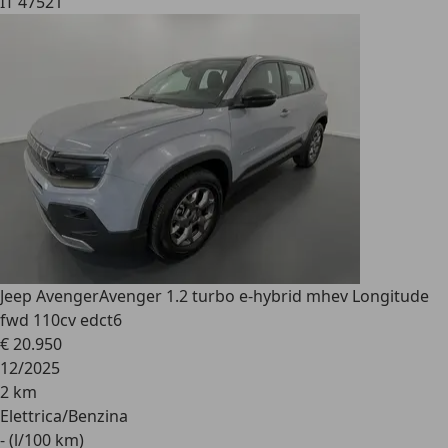
IT 47521
Jeep Avenger
Avenger 1.2 turbo e-hybrid mhev Longitude
fwd 110cv edct6
€ 20.950
12/2025
2 km
Elettrica/Benzina
- (l/100 km)