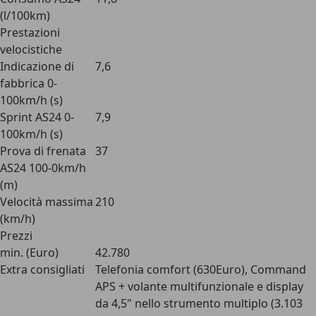
(l/100km)
Prestazioni
velocistiche
Indicazione di
7,6
fabbrica 0-
100km/h (s)
Sprint AS24 0-
7,9
100km/h (s)
Prova di frenata
37
AS24 100-0km/h
(m)
Velocità massima
210
(km/h)
Prezzi
min. (Euro)
42.780
Extra consigliati
Telefonia comfort (630Euro), Command
APS + volante multifunzionale e display
da 4,5" nello strumento multiplo (3.103