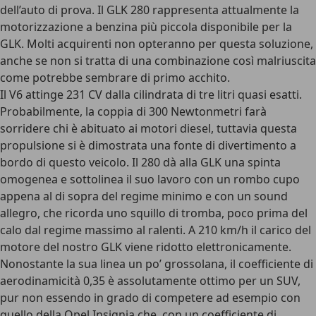
dell’auto di prova. Il GLK 280 rappresenta attualmente la
motorizzazione a benzina più piccola disponibile per la
GLK. Molti acquirenti non opteranno per questa soluzione,
anche se non si tratta di una combinazione così malriuscita
come potrebbe sembrare di primo acchito.
Il V6 attinge 231 CV dalla cilindrata di tre litri quasi esatti.
Probabilmente, la coppia di 300 Newtonmetri farà
sorridere chi è abituato ai motori diesel, tuttavia questa
propulsione si è dimostrata una fonte di divertimento a
bordo di questo veicolo. Il 280 dà alla GLK una spinta
omogenea e sottolinea il suo lavoro con un rombo cupo
appena al di sopra del regime minimo e con un sound
allegro, che ricorda uno squillo di tromba, poco prima del
calo dal regime massimo al ralenti. A 210 km/h il carico del
motore del nostro GLK viene ridotto elettronicamente.
Nonostante la sua linea un po’ grossolana, il coefficiente di
aerodinamicità 0,35 è assolutamente ottimo per un SUV,
pur non essendo in grado di competere ad esempio con
quello della Opel Insignia che, con un coefficiente di