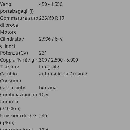
Vano
450 - 1.550
portabagagli (l)
Gommatura auto
235/60 R 17
di prova
Motore
Cilindrata /
2.996 / 6, V
cilindri
Potenza (CV)
231
Coppia (Nm) / giri
300 / 2.500 - 5.000
Trazione
integrale
Cambio
automatico a 7 marce
Consumo
Carburante
benzina
Combinazione di
10,5
fabbrica
(l/100km)
Emissioni di CO2
246
(g/km)
Consumo AS24
11,8