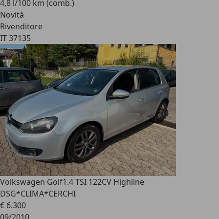
4,8 l/100 km (comb.)
Novità
Rivenditore
IT 37135
Volkswagen Golf
1.4 TSI 122CV Highline
DSG*CLIMA*CERCHI
€ 6.300
09/2010