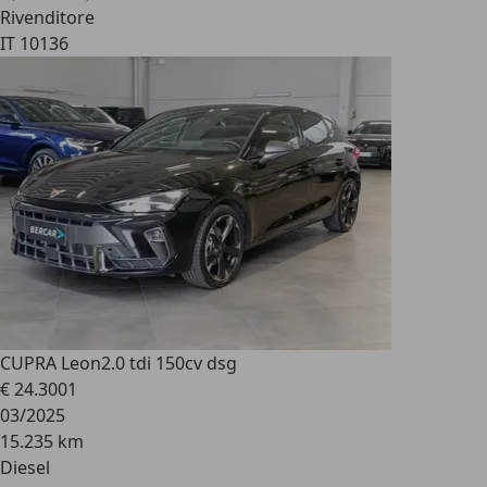
Rivenditore
IT 10136
CUPRA Leon
2.0 tdi 150cv dsg
€ 24.300
1
03/2025
15.235 km
Diesel