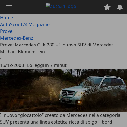
Passa
al
contenuto
Home
principale
AutoScout24 Magazine
Prove
Mercedes-Benz
Prova: Mercedes GLK 280 – Il nuovo SUV di Mercedes
Michael Blumenstein
·
15/12/2008
·
Lo leggi in 7 minuti
Il nuovo “giocattolo” creato da Mercedes nella categoria
SUV presenta una linea estetica ricca di spigoli, bordi