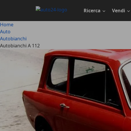
Passa
al
Ricerca
Vendi
contenuto
principale
Home
Auto
Autobianchi
Autobianchi A 112