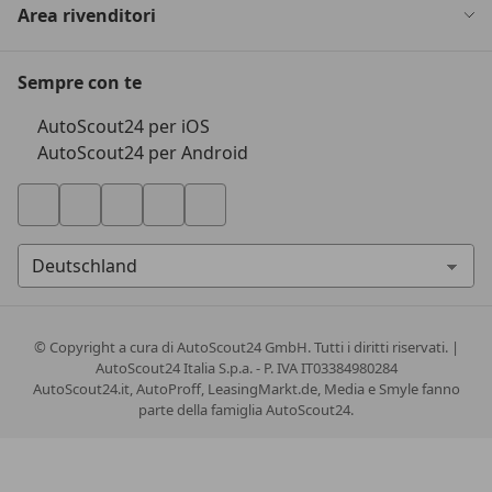
Area rivenditori
Sempre con te
AutoScout24 per iOS
AutoScout24 per Android
© Copyright
a cura di AutoScout24 GmbH. Tutti i diritti riservati. |
AutoScout24 Italia S.p.a. - P. IVA IT03384980284
AutoScout24.it, AutoProff, LeasingMarkt.de, Media e Smyle fanno
parte della famiglia AutoScout24.