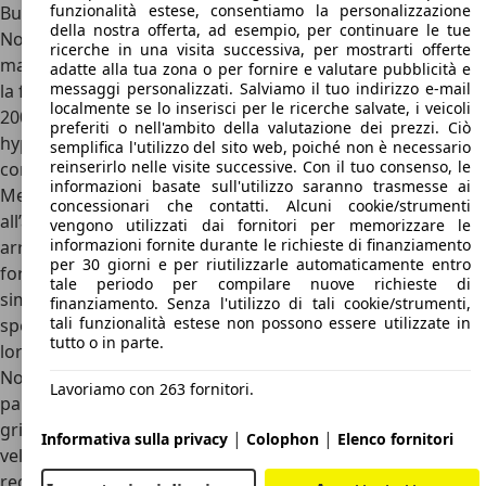
funzionalità estese, consentiamo la personalizzazione
Bugatti Chiron: conclusioni
della nostra offerta, ad esempio, per continuare le tue
Non c’è alcun dubbio che se si pensa alla
hypercar con la H
ricerche in una visita successiva, per mostrarti offerte
maiuscola
vengano in mente sia lei sia la sua progenitrice,
adatte alla tua zona o per fornire e valutare pubblicità e
messaggi personalizzati. Salviamo il tuo indirizzo e-mail
la fantastica Veyron. Sono state le prime, già dai primi anni
localmente se lo inserisci per le ricerche salvate, i veicoli
2000, a inventare in un certo senso il segmento delle
preferiti o nell'ambito della valutazione dei prezzi. Ciò
hypercar capaci di superare quei limiti precedentemente
semplifica l'utilizzo del sito web, poiché non è necessario
reinserirlo nelle visite successive. Con il tuo consenso, le
conosciuti.
informazioni basate sull'utilizzo saranno trasmesse ai
Merito di capolavori dell’ingegneria applicata
concessionari che contatti. Alcuni cookie/strumenti
all’automotive quali i motori W16, che fino all’ultima
vengono utilizzati dai fornitori per memorizzare le
informazioni fornite durante le richieste di finanziamento
arrivata, la Tourbillon, hanno fatto a meno di qualsivoglia
per 30 giorni e per riutilizzarle automaticamente entro
forma di elettrificazione. Le 500 Chiron prodotte sono un
tale periodo per compilare nuove richieste di
simbolo d’elite e armi affilate alle quali bisogna dare del lei,
finanziamento. Senza l'utilizzo di tali cookie/strumenti,
tali funzionalità estese non possono essere utilizzate in
specialmente quando si vogliono tirare fuori al massimo le
tutto o in parte.
loro esclusive prestazioni.
Non sono sicuramente auto per tutti, il cinque volte
Lavoriamo con 263 fornitori.
pallone d’oro Cristiano Ronaldo ne possiede una di colore
grigio metallizzato, e fregiarsi del titolo di auto stradale più
|
|
Informativa sulla privacy
Colophon
Elenco fornitori
veloce del mondo non è cosa da poco…in attesa di nuovi
record.