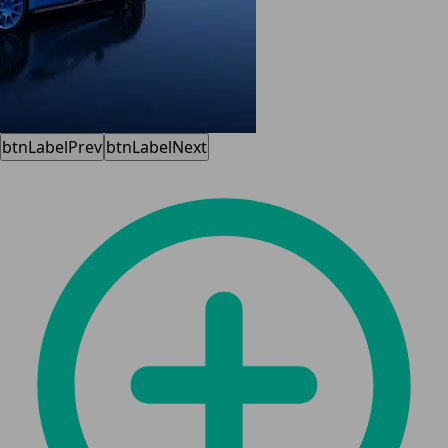
btnLabelPrev
btnLabelNext