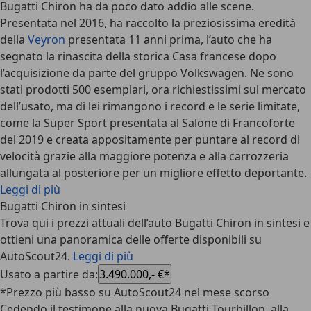
Bugatti Chiron
ha da poco dato addio alle scene.
Presentata nel 2016, ha raccolto la preziosissima eredità
della
Veyron
presentata 11 anni prima, l’auto che ha
segnato la rinascita della storica Casa francese dopo
l’acquisizione da parte del gruppo Volkswagen. Ne
sono
stati prodotti 500 esemplari, ora richiestissimi sul mercato
dell’usato
, ma di lei rimangono i record e le serie limitate,
come la Super Sport presentata al Salone di Francoforte
del 2019 e creata appositamente per puntare al record di
velocità grazie alla maggiore potenza e alla carrozzeria
allungata al posteriore per un migliore effetto deportante.
Leggi di più
Bugatti Chiron in sintesi
Trova qui i prezzi attuali dell’auto Bugatti Chiron in sintesi e
ottieni una panoramica delle offerte disponibili su
AutoScout24.
Leggi di più
Usato a partire da
:
3.490.000,- €*
*Prezzo più basso su AutoScout24 nel mese scorso
Cedendo il testimone alla nuova
Bugatti Tourbillon
, alla