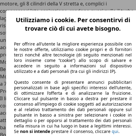
motore, gli 8 cilindri della V stretta e, complici i
compressori lato aspirazione, rendono quasi nullo il turbo
lag lamentato da diversi clienti negli anni precedenti. Altro
Utilizziamo i cookie. Per consentirvi di
risultato gradevole dal lato guida, e qui è complice una
trovare ciò di cui avete bisogno.
sofisticatissima gestione elettronica della potenza, è
un’erogazione praticamente piatta che, tolta la brutale
Per offrire all’utente la migliore esperienza possibile con
accelerazione iniziale, consente di godere di coppia e
le nostre offerte, utilizziamo cookie propri e di fornitori
progressione costante a ogni cambio marcia.
terzi nonché altre tecnologie (di seguito menzionati nel
loro insieme come “cookie”) allo scopo di salvare e
Motori Bugatti Chiron
accedere in seguito a informazioni sul dispositivo
Benzina
utilizzato e a dati personali (tra cui gli indirizzi IP).
Motore 8.0, W16 quadriturbo, 1.500 CV, cambio automatico
Questo consente di presentare annunci pubblicitari
a 7 rapporti, trazione integrale
personalizzati in base agli specifici interessi dell’utente,
Prezzi Bugatti Chiron
di ottimizzare l’offerta e di analizzarne la fruizione.
Il
listino prezzi della Bugatti Chiron
non è mai stato diffuso
Cliccare sul pulsante in basso a destra per prestare il
consenso all’impiego di cookie soggetti ad autorizzazione
con dovizia di particolari ma si sa che il suo prezzo, senza
e al relativo trattamento dei dati personali oppure sul
accessori ed escludendo le serie limitate, si è sempre
pulsante in basso a sinistra per selezionare i cookie in
attestato
tra i 2,5 milioni di euro e i 3,6 milioni di euro
in
dettaglio o per opporsi al trattamento dei dati personali
nella misura in cui ha luogo in base a legittimi interessi.
base alla versione speciale (Super Sport 300+, Mistral,
Se
non si intende
prestare il consenso, cliccare
qui
.
Bolide ecc).