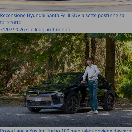
Recensione Hyundai Santa Fe: il SUV a sette posti che sa
fare tutto
31/07/2026
·
Lo leggi in 1 minuti
Prova Lancia Ypsilon Turbo 100 manuale: conviene davvero