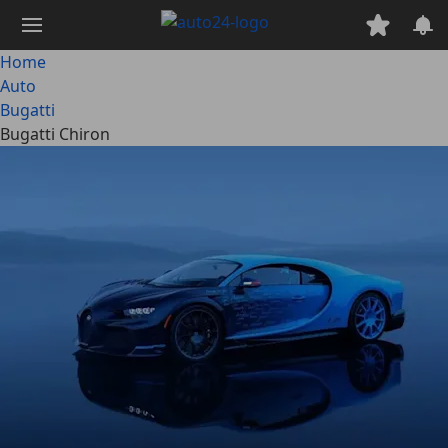
Passa
al
contenuto
Home
principale
Auto
Bugatti
Bugatti Chiron