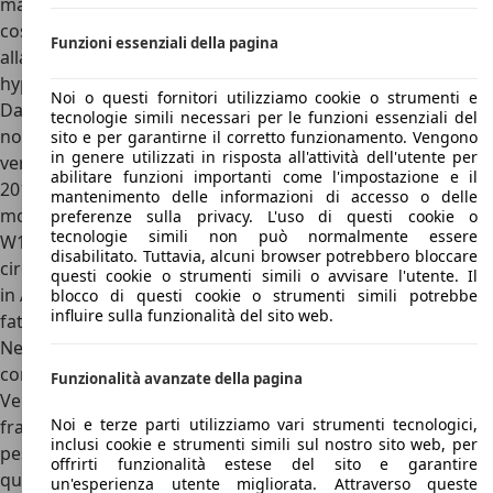
ma vede nomi molto interessanti. Ci sono almeno due
costruttori, se non tre, che hanno cercato di tener testa
Funzioni essenziali della pagina
alla Casa francese e a questo specifico modello con le loro
hypercar.
Noi o questi fornitori utilizziamo cookie o strumenti e
Da una parte Mercedes, che con la
AMG One
ha sviluppato
tecnologie simili necessari per le funzioni essenziali del
non senza noie una hypercar ibrida che monta una
sito e per garantirne il corretto funzionamento. Vengono
in genere utilizzati in risposta all'attività dell'utente per
versione ottimizzata della power unit che ha vinto in F1 nel
abilitare funzioni importanti come l'impostazione e il
2015. Ha 1.073 CV prodotti dal suo V6 turbo e da quattro
mantenimento delle informazioni di accesso o delle
motori elettrici quindi si può dire avveniristica rispetto al
preferenze sulla privacy. L'uso di questi cookie o
tecnologie simili non può normalmente essere
W16 Bugatti. Ne sono stati venduti 275 esemplari, prezzo
disabilitato. Tuttavia, alcuni browser potrebbero bloccare
circa 3 milioni di euro. Bisogna andare, invece, in Svezia e
questi cookie o strumenti simili o avvisare l'utente. Il
in America per trovare altre case costruttrici di vetture
blocco di questi cookie o strumenti simili potrebbe
influire sulla funzionalità del sito web.
fatte per battere i record di velocità.
Nel paese scandinavo è famosa Koenigsegg, con prodotti
come le velocissime
Regera
e
Jesko
, mentre in America è la
Funzionalità avanzate della pagina
Venom F5 la candidata n.1 a rivaleggiare con la hypercar
Noi e terze parti utilizziamo vari strumenti tecnologici,
francese. La Venom F5 monta un “semplice” V8
inclusi cookie e strumenti simili sul nostro sito web, per
pesantemente sovralimentato e capace di erogare
offrirti funzionalità estese del sito e garantire
qualcosa come 1.817 CV. Ne sono state realizzate solo 24.
un'esperienza utente migliorata. Attraverso queste