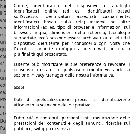
Negli anni della sua commercializzazione, e ora che anche
Cookie, identificatori del dispositivo o analoghi
identificatori online (ad es. identificatori basati
il 500esimo e ultimo esemplare è stato venduto, il suo
sull’accesso, identificatori assegnati casualmente,
valore sul mercato dell’usato è destinato a salire
identificatori basati sulla rete) insieme ad altre
vertiginosamente. Per alcune one-off si sono toccati valori
informazioni (ad es. tipo di browser e informazioni sul
browser, lingua, dimensioni dello schermo, tecnologie
maggiori, ma ciò che forse più impressiona nel possedere
supportate, ecc.) possono essere archiviati sul o letti dal
una Bugatti Chiron e derivate non è tanto il costo in sé
dispositivo dell’utente per riconoscerlo ogni volta che
quanto i costi di manutenzione. Basti pensare che ogni
l’utente si connette a un’app o a un sito web, per una o
più finalità qui presentate.
cambio dell’olio costa 20.000 euro, cambio dischi freno
41.000 euro.
L’utente può modificare le sue preferenze o revocare il
consenso prestato in qualsiasi momento visitando la
La lista è lunga, ma i clienti Bugatti sono stati fidelizzati con
sezione Privacy Manager della nostra informativa.
un programma di manutenzione della durata di 4 anni che
costa…come una
Ferrari Roma
, circa 200.000 euro. C’è poi il
Scopi
caso di un esemplare specifico di Bugatti Chiron, la
Profilée, che nel 2023 è stata battuta all’asta per 9.792.500
Dati di geolocalizzazione precisi e identificazione
attraverso la scansione del dispositivo
euro, record assoluto nella storia di questo modello ormai
al vertice delle liste dei collezionisti di tutto il mondo.
Pubblicità e contenuti personalizzati, misurazione delle
Bugatti Chiron: concorrenti
prestazioni dei contenuti e degli annunci, ricerche sul
Parlando di
concorrenti della Bugatti Chiron
, la lista è corta
pubblico, sviluppo di servizi