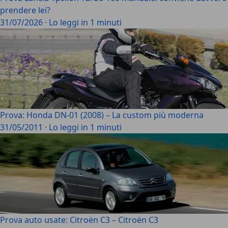
prendere lei?
31/07/2026
·
Lo leggi in 1 minuti
Prova: Honda DN-01 (2008) – La custom più moderna
31/05/2011
·
Lo leggi in 1 minuti
Prova auto usate: Citroën C3 – Citroën C3