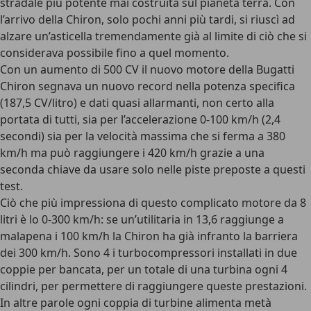
stradale più potente mai costruita sul pianeta terra. Con
l’arrivo della Chiron, solo pochi anni più tardi, si riuscì ad
alzare un’asticella tremendamente già al limite di ciò che si
considerava possibile fino a quel momento.
Con un aumento di 500 CV il nuovo motore della Bugatti
Chiron segnava un nuovo record nella potenza specifica
(187,5 CV/litro) e dati quasi allarmanti, non certo alla
portata di tutti, sia per l’accelerazione 0-100 km/h (2,4
secondi) sia per la velocità massima che si ferma a 380
km/h ma può raggiungere i 420 km/h grazie a una
seconda chiave da usare solo nelle piste preposte a questi
test.
Ciò che più impressiona di questo complicato motore da 8
litri è lo 0-300 km/h: se un’utilitaria in 13,6 raggiunge a
malapena i 100 km/h
la Chiron ha già infranto la barriera
dei 300 km/h
. Sono 4 i turbocompressori installati in due
coppie per bancata, per un totale di una turbina ogni 4
cilindri, per permettere di raggiungere queste prestazioni.
In altre parole ogni coppia di turbine alimenta metà