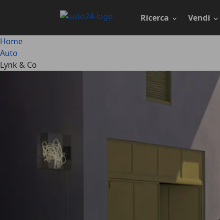
Passa
al
Ricerca
Vendi
contenuto
principale
Home
Auto
Lynk & Co