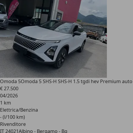
Omoda 5
Omoda 5 SHS-H SHS-H 1.5 tgdi hev Premium auto
€ 27.500
04/2026
1 km
Elettrica/Benzina
- (l/100 km)
Rivenditore
IT 24021
Albino - Bergamo - Bg