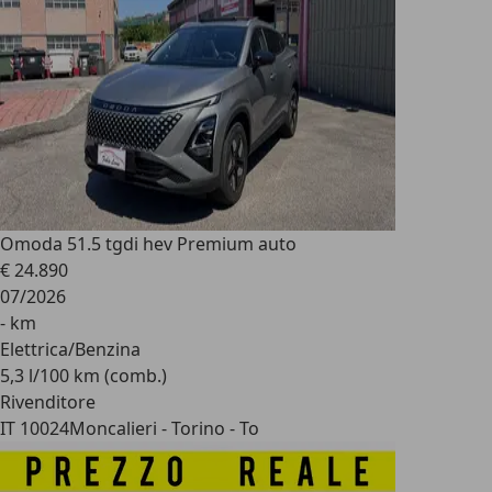
Omoda 5
1.5 tgdi hev Premium auto
€ 24.890
07/2026
- km
Elettrica/Benzina
5,3 l/100 km (comb.)
Rivenditore
IT 10024
Moncalieri - Torino - To