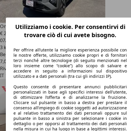
Utilizziamo i cookie. Per consentirvi di
Omoda 5
1.6 tgdi Premium 7dct
€ 20.890
trovare ciò di cui avete bisogno.
07/2026
3 km
Per offrire all’utente la migliore esperienza possibile con
Benzina
le nostre offerte, utilizziamo cookie propri e di fornitori
terzi nonché altre tecnologie (di seguito menzionati nel
7,0 l/100 km (comb.)
loro insieme come “cookie”) allo scopo di salvare e
Rivenditore
accedere in seguito a informazioni sul dispositivo
IT 10024
Moncalieri - Torino - To
utilizzato e a dati personali (tra cui gli indirizzi IP).
Questo consente di presentare annunci pubblicitari
personalizzati in base agli specifici interessi dell’utente,
di ottimizzare l’offerta e di analizzarne la fruizione.
Cliccare sul pulsante in basso a destra per prestare il
consenso all’impiego di cookie soggetti ad autorizzazione
e al relativo trattamento dei dati personali oppure sul
pulsante in basso a sinistra per selezionare i cookie in
dettaglio o per opporsi al trattamento dei dati personali
nella misura in cui ha luogo in base a legittimi interessi.