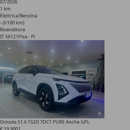
07/2026
1 km
Elettrica/Benzina
- (l/100 km)
Rivenditore
IT 56121
Pisa - Pi
Omoda 5
1.6 TGDI 7DCT PURE Anche GPL
€ 19.900
1