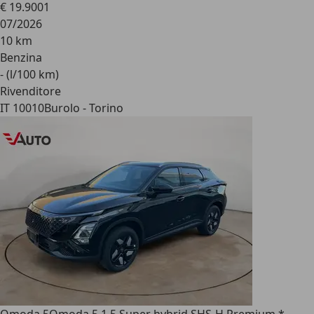
€ 19.900
1
07/2026
10 km
Benzina
- (l/100 km)
Rivenditore
IT 10010
Burolo - Torino