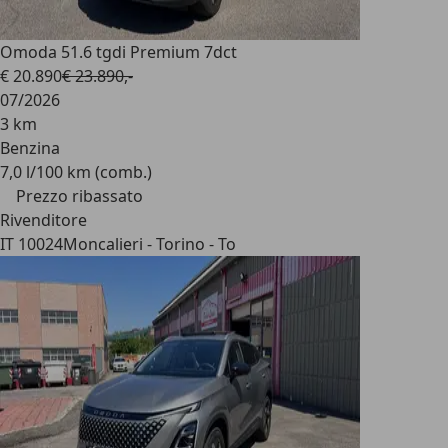
Omoda 5
1.6 tgdi Premium 7dct
€ 20.890
€ 23.890,-
07/2026
3 km
Benzina
7,0 l/100 km (comb.)
Prezzo ribassato
Rivenditore
IT 10024
Moncalieri - Torino - To