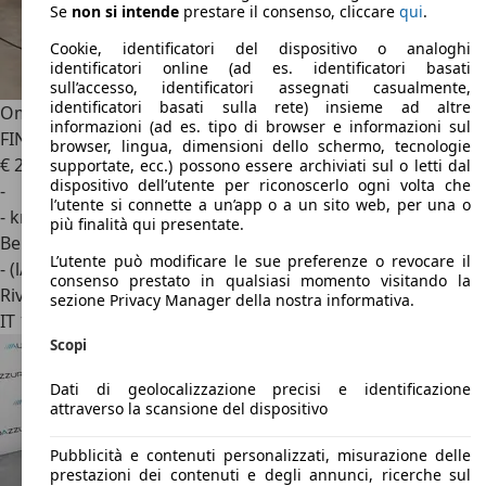
Se
non si intende
prestare il consenso, cliccare
qui
.
Cookie, identificatori del dispositivo o analoghi
identificatori online (ad es. identificatori basati
sull’accesso, identificatori assegnati casualmente,
identificatori basati sulla rete) insieme ad altre
Omoda 5
1.6 T-GDI PURE DCT * SENZA VINCOLO DI
informazioni (ad es. tipo di browser e informazioni sul
FINANZIAMENTO *
browser, lingua, dimensioni dello schermo, tecnologie
€ 21.190
1
supportate, ecc.) possono essere archiviati sul o letti dal
dispositivo dell’utente per riconoscerlo ogni volta che
-
l’utente si connette a un’app o a un sito web, per una o
- km
più finalità qui presentate.
Benzina
L’utente può modificare le sue preferenze o revocare il
- (l/100 km)
consenso prestato in qualsiasi momento visitando la
Rivenditore
sezione Privacy Manager della nostra informativa.
IT 13100
Vercelli - Vc
Scopi
Dati di geolocalizzazione precisi e identificazione
attraverso la scansione del dispositivo
Pubblicità e contenuti personalizzati, misurazione delle
prestazioni dei contenuti e degli annunci, ricerche sul