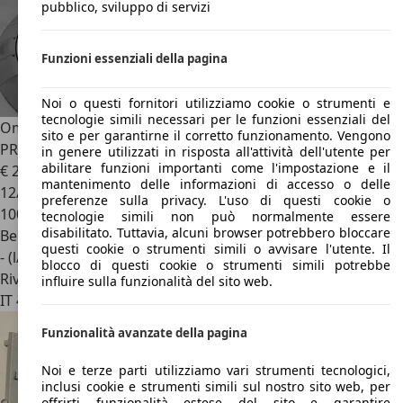
pubblico, sviluppo di servizi
Funzioni essenziali della pagina
Noi o questi fornitori utilizziamo cookie o strumenti e
tecnologie simili necessari per le funzioni essenziali del
Omoda 5
1.6 TGDI 147CV aut. Premium *ULTIMI PEZZI,
sito e per garantirne il corretto funzionamento. Vengono
PROMO AZZURRA*
in genere utilizzati in risposta all'attività dell'utente per
abilitare funzioni importanti come l'impostazione e il
€ 25.990
1
mantenimento delle informazioni di accesso o delle
12/2025
preferenze sulla privacy. L'uso di questi cookie o
100 km
tecnologie simili non può normalmente essere
disabilitato. Tuttavia, alcuni browser potrebbero bloccare
Benzina
questi cookie o strumenti simili o avvisare l'utente. Il
- (l/100 km)
blocco di questi cookie o strumenti simili potrebbe
Rivenditore
influire sulla funzionalità del sito web.
IT 46029
Suzzara - Mantova - Mn
Funzionalità avanzate della pagina
Noi e terze parti utilizziamo vari strumenti tecnologici,
inclusi cookie e strumenti simili sul nostro sito web, per
offrirti funzionalità estese del sito e garantire