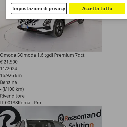
Impostazioni di privacy
Accetta tutto
Omoda 5
Omoda 1.6 tgdi Premium 7dct
€ 21.500
11/2024
16.926 km
Benzina
- (l/100 km)
Rivenditore
IT 00138
Roma - Rm