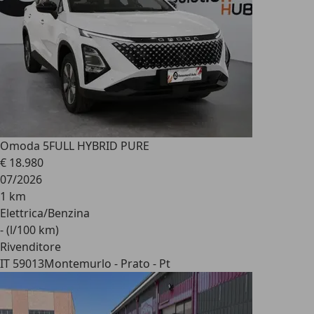
Omoda 5
FULL HYBRID PURE
€ 18.980
07/2026
1 km
Elettrica/Benzina
- (l/100 km)
Rivenditore
IT 59013
Montemurlo - Prato - Pt