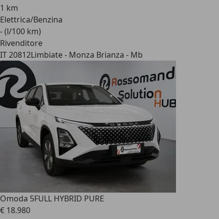
1 km
Elettrica/Benzina
- (l/100 km)
Rivenditore
IT 20812
Limbiate - Monza Brianza - Mb
Omoda 5
FULL HYBRID PURE
€ 18.980