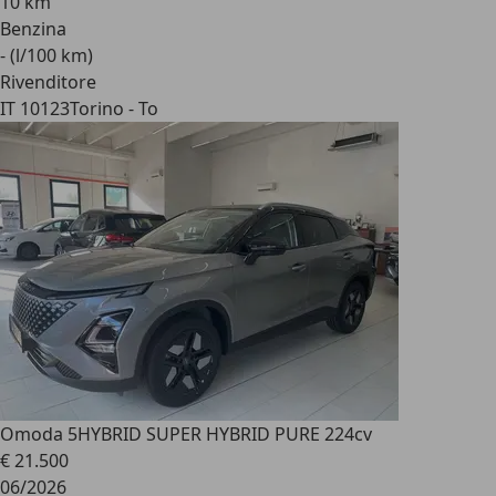
10 km
Benzina
- (l/100 km)
Rivenditore
IT 10123
Torino - To
Omoda 5
HYBRID SUPER HYBRID PURE 224cv
€ 21.500
06/2026