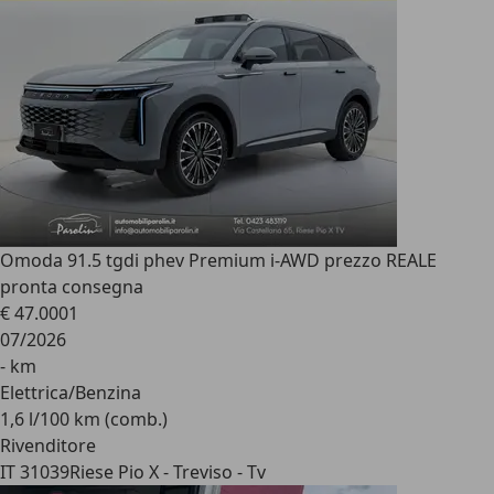
Omoda 9
1.5 tgdi phev Premium i-AWD prezzo REALE
pronta consegna
€ 47.000
1
07/2026
- km
Elettrica/Benzina
1,6 l/100 km (comb.)
Rivenditore
IT 31039
Riese Pio X - Treviso - Tv