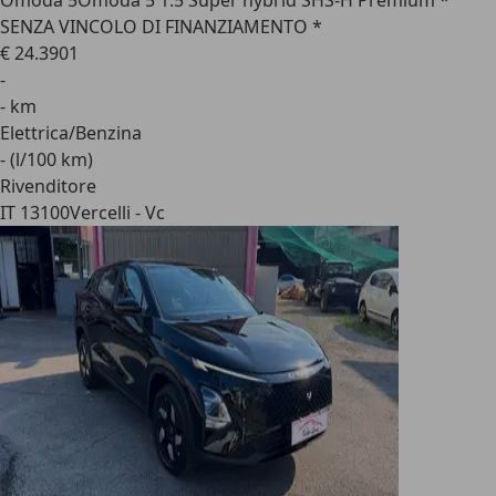
Omoda 5
Omoda 5 1.5 Super hybrid SHS-H Premium *
SENZA VINCOLO DI FINANZIAMENTO *
€ 24.390
1
-
- km
Elettrica/Benzina
- (l/100 km)
Rivenditore
IT 13100
Vercelli - Vc