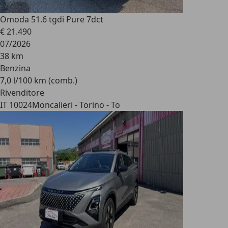
Omoda 5
1.6 tgdi Pure 7dct
€ 21.490
07/2026
38 km
Benzina
7,0 l/100 km (comb.)
Rivenditore
IT 10024
Moncalieri - Torino - To