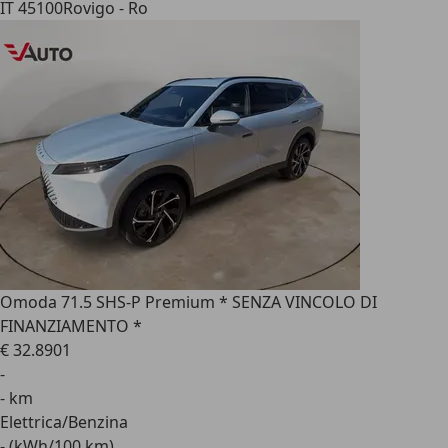
IT 45100
Rovigo - Ro
Omoda 7
1.5 SHS-P Premium * SENZA VINCOLO DI
FINANZIAMENTO *
€ 32.890
1
-
- km
Elettrica/Benzina
- (kWh/100 km)