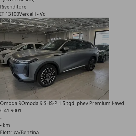
Rivenditore
IT 13100
Vercelli - Vc
Omoda 9
Omoda 9 SHS-P 1.5 tgdi phev Premium i-awd
€ 41.900
1
-
- km
Elettrica/Benzina