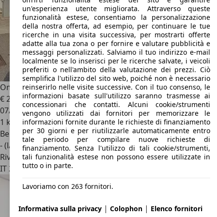
un'esperienza utente migliorata. Attraverso queste
funzionalità estese, consentiamo la personalizzazione
della nostra offerta, ad esempio, per continuare le tue
ricerche in una visita successiva, per mostrarti offerte
adatte alla tua zona o per fornire e valutare pubblicità e
messaggi personalizzati. Salviamo il tuo indirizzo e-mail
localmente se lo inserisci per le ricerche salvate, i veicoli
preferiti o nell'ambito della valutazione dei prezzi. Ciò
semplifica l'utilizzo del sito web, poiché non è necessario
Omoda 5
Omoda 5 1.6 tgdi Premium 7dct
reinserirlo nelle visite successive. Con il tuo consenso, le
informazioni basate sull'utilizzo saranno trasmesse ai
€ 23.880
concessionari che contatti. Alcuni cookie/strumenti
07/2026
vengono utilizzati dai fornitori per memorizzare le
1 km
informazioni fornite durante le richieste di finanziamento
per 30 giorni e per riutilizzarle automaticamente entro
Benzina
tale periodo per compilare nuove richieste di
- (l/100 km)
finanziamento. Senza l'utilizzo di tali cookie/strumenti,
Rivenditore
tali funzionalità estese non possono essere utilizzate in
tutto o in parte.
IT 24021
Albino - Bergamo - Bg
Lavoriamo con 263 fornitori.
|
|
Informativa sulla privacy
Colophon
Elenco fornitori