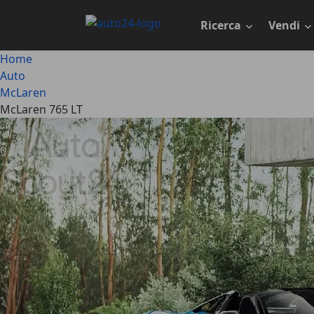
Passa
al
Ricerca
Vendi
contenuto
principale
Home
Auto
McLaren
McLaren 765 LT