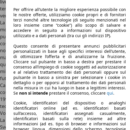
livelli più alti per poi scendere a quelli inferiori: qualche
tempo dopo alla 760 GLE seguì infatti la serie 740 nelle
Per offrire all’utente la migliore esperienza possibile con
le nostre offerte, utilizziamo cookie propri e di fornitori
versioni a quattro e cinque porte.
terzi nonché altre tecnologie (di seguito menzionati nel
La Volvo 760 rappresentò quindi un vero e proprio
loro insieme come “cookie”) allo scopo di salvare e
momento di svolta per Volvo Car Corporation, sia dal
accedere in seguito a informazioni sul dispositivo
utilizzato e a dati personali (tra cui gli indirizzi IP).
punto di vista del prodotto sia da quello finanziario,
costituendo la base per il futuro del marchio. Senza la 760
Questo consente di presentare annunci pubblicitari
non ci sarebbe mai stata la 850, senza la 850 non avremmo
personalizzati in base agli specifici interessi dell’utente,
di ottimizzare l’offerta e di analizzarne la fruizione.
mai visto la S80 e così via. D'altro canto l'investimento su
Cliccare sul pulsante in basso a destra per prestare il
questa vettura fu indubbiamente generoso, pari a circa 3,5
consenso all’impiego di cookie soggetti ad autorizzazione
miliardi di SEK. L'idea di base era che la 760 e tutti i suoi
e al relativo trattamento dei dati personali oppure sul
pulsante in basso a sinistra per selezionare i cookie in
futuri derivati avrebbero dovuto sostenere le vendite della
dettaglio o per opporsi al trattamento dei dati personali
Casa fino alla fine degli anni '80 e all'inizio degli anni '90,
nella misura in cui ha luogo in base a legittimi interessi.
cosa che di fatto avvenne. La produzione terminò solo nel
Se
non si intende
prestare il consenso, cliccare
qui
.
1998 con la V90, l'ultimo modello Volvo basato sulla
Cookie, identificatori del dispositivo o analoghi
tecnologia della 760.
identificatori online (ad es. identificatori basati
Volvo 760: concorrenti e conclusioni
sull’accesso, identificatori assegnati casualmente,
identificatori basati sulla rete) insieme ad altre
La Volvo 760 è una vera icona della storia del marchio
informazioni (ad es. tipo di browser e informazioni sul
Svedese che oggi sta godendo di una importante
browser, lingua, dimensioni dello schermo, tecnologie