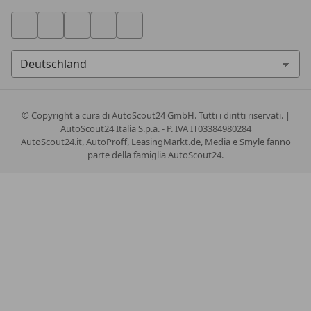
© Copyright
a cura di AutoScout24 GmbH. Tutti i diritti riservati. |
AutoScout24 Italia S.p.a. - P. IVA IT03384980284
AutoScout24.it, AutoProff, LeasingMarkt.de, Media e Smyle fanno
parte della famiglia AutoScout24.