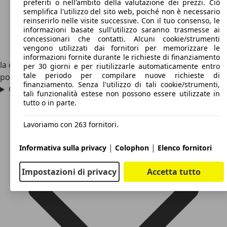
preferiti o nell'ambito della valutazione dei prezzi. Ciò
semplifica l'utilizzo del sito web, poiché non è necessario
reinserirlo nelle visite successive. Con il tuo consenso, le
informazioni basate sull'utilizzo saranno trasmesse ai
concessionari che contatti. Alcuni cookie/strumenti
vengono utilizzati dai fornitori per memorizzare le
informazioni fornite durante le richieste di finanziamento
la cifra a cui era venduta la Volvo 760 era di 99.800 SEK che
per 30 giorni e per riutilizzarle automaticamente entro
tale periodo per compilare nuove richieste di
potremmo oggi tradurre in circa 25.000 euro.
finanziamento. Senza l'utilizzo di tali cookie/strumenti,
Quanto è grande la Volvo 760?
tali funzionalità estese non possono essere utilizzate in
tutto o in parte.
Lavoriamo con 263 fornitori.
|
|
Informativa sulla privacy
Colophon
Elenco fornitori
Impostazioni di privacy
Accetta tutto