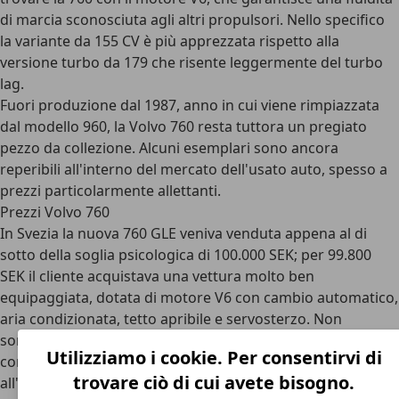
di marcia sconosciuta agli altri propulsori. Nello specifico
la variante da 155 CV è più apprezzata rispetto alla
versione turbo da 179 che risente leggermente del turbo
lag.
Fuori produzione dal 1987, anno in cui viene rimpiazzata
dal modello 960, la Volvo 760 resta tuttora un pregiato
pezzo da collezione. Alcuni esemplari sono ancora
reperibili all'interno del mercato dell'usato auto, spesso a
prezzi particolarmente allettanti.
Prezzi Volvo 760
In Svezia la nuova 760 GLE veniva venduta appena al di
sotto della soglia psicologica di 100.000 SEK; per 99.800
SEK il cliente acquistava una vettura molto ben
equipaggiata, dotata di motore V6 con cambio automatico,
aria condizionata, tetto apribile e servosterzo. Non
sorprende dunque che l'auto abbia riscosso un immediato
Utilizziamo i cookie. Per consentirvi di
consenso commerciale sia sul mercato nazionale che
trovare ciò di cui avete bisogno.
all'estero. In perfetto stile Volvo, le vendite iniziarono dai