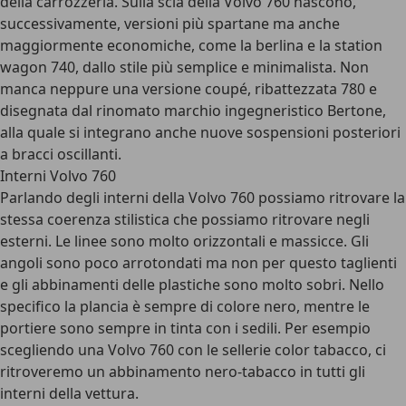
della carrozzeria. Sulla scia della Volvo 760 nascono,
successivamente, versioni più spartane ma anche
maggiormente economiche, come la berlina e la station
wagon 740, dallo stile più semplice e minimalista. Non
manca neppure una versione coupé, ribattezzata 780 e
disegnata dal rinomato marchio ingegneristico Bertone,
alla quale si integrano anche nuove sospensioni posteriori
a bracci oscillanti.
Interni Volvo 760
Parlando degli interni della Volvo 760 possiamo ritrovare la
stessa coerenza stilistica che possiamo ritrovare negli
esterni. Le linee sono molto orizzontali e massicce. Gli
angoli sono poco arrotondati ma non per questo taglienti
e gli abbinamenti delle plastiche sono molto sobri. Nello
specifico la plancia è sempre di colore nero, mentre le
portiere sono sempre in tinta con i sedili. Per esempio
scegliendo una Volvo 760 con le sellerie color tabacco, ci
ritroveremo un abbinamento nero-tabacco in tutti gli
interni della vettura.