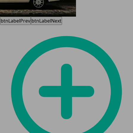
btnLabelPrev
btnLabelNext