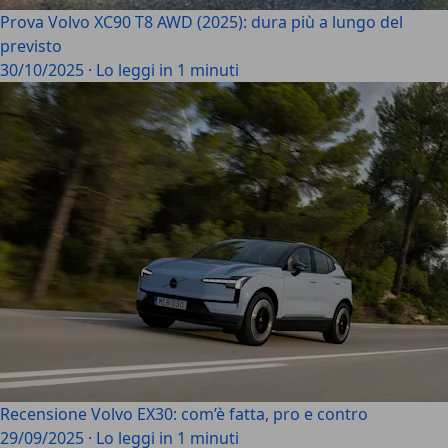
Prova Volvo XC90 T8 AWD (2025): dura più a lungo del
previsto
30/10/2025
·
Lo leggi in 1 minuti
Recensione Volvo EX30: com’è fatta, pro e contro
29/09/2025
·
Lo leggi in 1 minuti