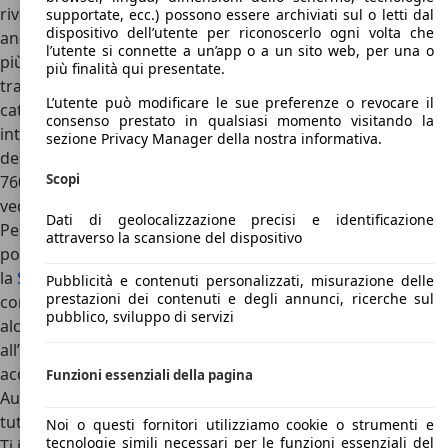
rivalutazione sul mercato. Ad oggi è possibile trovarla
supportate, ecc.) possono essere archiviati sul o letti dal
dispositivo dell’utente per riconoscerlo ogni volta che
anche a prezzi che sfondano i 10.000 euro per le versioni
l’utente si connette a un’app o a un sito web, per una o
più ricercate dai collezionisti. La base meccanica con
più finalità qui presentate.
trazione posteriore, e l’affidabilità generale ai vertici della
L’utente può modificare le sue preferenze o revocare il
categoria rendono la Volvo 760 un’auto davvero
consenso prestato in qualsiasi momento visitando la
interessante. Anche gli interni sono dei veri esempi di
sezione Privacy Manager della nostra informativa.
design nordico: semplici e razionali. Nel complesso la Volvo
Scopi
760 è davvero un’auto interessante, che probabilmente
vedrà il suo valore salire in futuro.
Dati di geolocalizzazione precisi e identificazione
Per quanto riguarda le concorrenti della Volvo 760
attraverso la scansione del dispositivo
possiamo citare L’
Audi 100
, la
BMW Serie 5
,
Mercedes 200
e
la
SAAB 9000
. Tra tutte l’auto più simile è la SAAB che oltre a
Pubblicità e contenuti personalizzati, misurazione delle
prestazioni dei contenuti e degli annunci, ricerche sul
condividere la “nazionalità” con la Volvo, condivide anche
pubblico, sviluppo di servizi
alcune scelte progettuali votate alla versatilità,
all’abitabilità e al comfort di guida. Se desiderate
acquistare una Volvo 760 o una delle sue concorrenti su
Funzioni essenziali della pagina
AutoScout24 è possibile trovare numerose proposte che,
tuttavia, provengono in larga parte dal mercato tedesco.
Noi o questi fornitori utilizziamo cookie o strumenti e
tecnologie simili necessari per le funzioni essenziali del
Ti interessa la Volvo 760