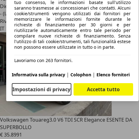
tuo consenso, le informazioni basate sull'utilizzo
Diesel
saranno trasmesse ai concessionari che contatti. Alcuni
- (l/100 km)
cookie/strumenti vengono utilizzati dai fornitori per
memorizzare le informazioni fornite durante le
Rivenditore
richieste di finanziamento per 30 giorni e per
IT 17100
riutilizzarle automaticamente entro tale periodo per
compilare nuove richieste di finanziamento. Senza
l'utilizzo di tali cookie/strumenti, tali funzionalità estese
non possono essere utilizzate in tutto o in parte.
Lavoriamo con 263 fornitori.
|
|
Informativa sulla privacy
Colophon
Elenco fornitori
Impostazioni di privacy
Accetta tutto
Volkswagen Touareg
3.0 V6 TDI SCR Elegance ESENTE DA
SUPERBOLLO
€ 35.899
1