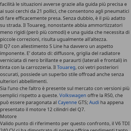
facilità le situazioni avverse grazie alla guida più precisa e
ai suoi cerchi da 21 pollici, che consentono agli pneumatici
di fare efficacemente presa. Senza dubbio, è il più adatto
su strada. Il Touareg, nonostante abbia ammortizzatori
meno rigidi (però più comodi) e una guida che necessita di
piccole correzioni, risulta ugualmente all'altezza.
Il Q7 con allestimento S Line ha davvero un aspetto
imponente. E’ dotato di: diffusore, griglia del radiatore
verniciata di nero brillante e paraurti (laterali e frontali) in
tinta con la carrozzeria. Il
Touareg
, coi vetri posteriori
oscurati, possiede un superbo stile offroad anche senza
ulteriori abbellimenti.
Sia l’uno che l’altro è presente sul mercato con versioni più
semplici rispetto a queste.
Volkswagen
offre la R50, che
può essere paragonata al
Cayenne
GTS;
Audi
ha appena
presentato il motore 12 cilindri del Q7.
Motore
Valido punto di riferimento per questo confronto, il V6 TDI
240 CV ci ha dimostrato di potere offrire rendimenti tanto