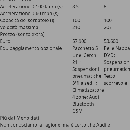
Accelerazione 0-100 km/h (s)
8,5
8
Accelerazione 0-60 mph (s)
Capacità del serbatoio (l)
100
100
Velocità massima
210
207
Prezzo (senza extra)
Euro
57.900
53.600
Equipaggiamento opzionale
Pacchetto S
Pelle Nappa
Line; Cerchi
DVD;
21";
Sospension
Sospensioni
pneumatich
pneumatiche;
Tetto
3ªfila sedili;
scorrevole
Climatizzatore
4 zone; Audi
Bluetooth
GSM
Più datiMeno dati
Non conosciamo la ragione, ma è certo che Audi e