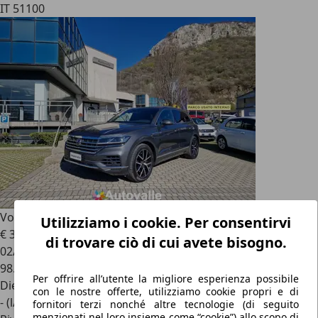
IT 51100
Volkswagen Touareg
3.0 V6 TDI SCR 170kW Elegance
Utilizziamo i cookie. Per consentirvi
€ 37.600
1
di trovare ciò di cui avete bisogno.
02/2021
98.832 km
Per offrire all’utente la migliore esperienza possibile
Diesel
con le nostre offerte, utilizziamo cookie propri e di
- (l/100 km)
fornitori terzi nonché altre tecnologie (di seguito
menzionati nel loro insieme come “cookie”) allo scopo di