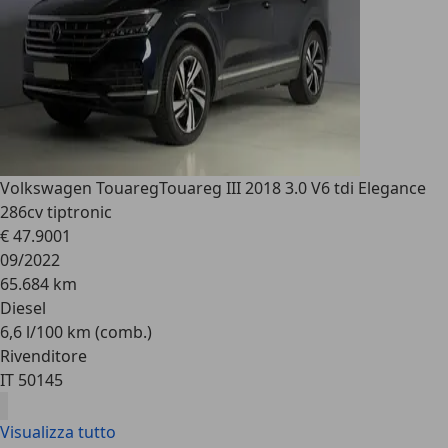
Volkswagen Touareg
Touareg III 2018 3.0 V6 tdi Elegance
286cv tiptronic
€ 47.900
1
09/2022
65.684 km
Diesel
6,6 l/100 km (comb.)
Rivenditore
IT 50145
Visualizza tutto