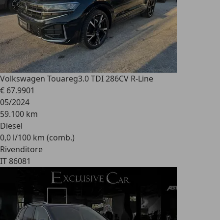
Volkswagen Touareg
3.0 TDI 286CV R-Line
€ 67.990
1
05/2024
59.100 km
Diesel
0,0 l/100 km (comb.)
Rivenditore
IT 86081