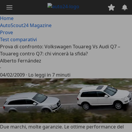
Passa
al
contenuto
Home
principale
AutoScout24 Magazine
Prove
Test comparativi
Prova di confronto: Volkswagen Touareg Vs Audi Q7 –
Touareg contro Q7: chi vincerà la sfida?
Alberto Fernández
·
04/02/2009
·
Lo leggi in 7 minuti
Due marchi, molte garanzie. Le ottime performance del