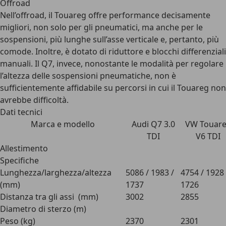
Offroad
Nell’offroad, il Touareg offre performance decisamente
migliori, non solo per gli pneumatici, ma anche per le
sospensioni, più lunghe sull’asse verticale e, pertanto, più
comode. Inoltre, è dotato di riduttore e blocchi differenziali
manuali. Il Q7, invece, nonostante le modalità per regolare
l’altezza delle sospensioni pneumatiche, non è
sufficientemente affidabile su percorsi in cui il Touareg non
avrebbe difficoltà.
Dati tecnici
Marca e modello
Audi Q7 3.0
VW Touar
TDI
V6 TDI
Allestimento
Specifiche
Lunghezza/larghezza/altezza
5086 / 1983 /
4754 / 1928 
(mm)
1737
1726
Distanza tra gli assi (mm)
3002
2855
Diametro di sterzo (m)
Peso (kg)
2370
2301