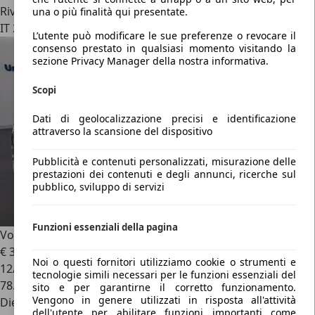
Rivenditore
una o più finalità qui presentate.
IT 20831
L’utente può modificare le sue preferenze o revocare il
consenso prestato in qualsiasi momento visitando la
sezione Privacy Manager della nostra informativa.
Scopi
Dati di geolocalizzazione precisi e identificazione
attraverso la scansione del dispositivo
Pubblicità e contenuti personalizzati, misurazione delle
prestazioni dei contenuti e degli annunci, ricerche sul
pubblico, sviluppo di servizi
Funzioni essenziali della pagina
Volkswagen Touareg
3.0 v6 tdi advanced 231cv tiptronic
€ 34.500
Noi o questi fornitori utilizziamo cookie o strumenti e
12/2019
tecnologie simili necessari per le funzioni essenziali del
78.927 km
sito e per garantirne il corretto funzionamento.
Vengono in genere utilizzati in risposta all'attività
Diesel
dell'utente per abilitare funzioni importanti come