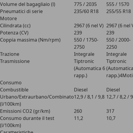
Volume del bagagliaio (l)
775 / 2035
555 / 1570
Pneumatici di serie
235/60 R18
255/55 R18
Motore
Cilindrata (cc)
2967 (6 nel V)
2967 (6 nel 
Potenza (CV)
239
239
Coppia massima (Nm/rpm)
550 / 1750-
550 / 2000-
2750
2250
Trazione
Integrale
Integrale
Trasmissione
Tiptronic
Tiptronic
(Automatica 6
(Automatica
rapp.)
rapp.)4Mot
Consumo
Combustible
Diesel
Diesel
Urbano/Extraurbano/Combinato
12,9 / 8,1 / 9,8
12,7 / 8,2 / 
(l/100km)
Emissioni CO2 (gr/km)
260
317
Consumo durante il test
11,2
10,7
(l/100km)
Caratteristiche