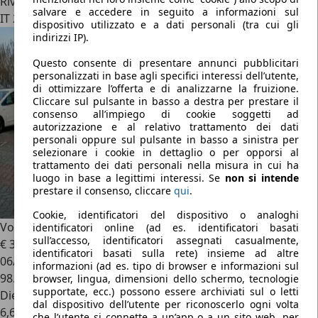
Rivenditore
salvare e accedere in seguito a informazioni sul
IT 25080
dispositivo utilizzato e a dati personali (tra cui gli
indirizzi IP).
Questo consente di presentare annunci pubblicitari
personalizzati in base agli specifici interessi dell’utente,
di ottimizzare l’offerta e di analizzarne la fruizione.
Cliccare sul pulsante in basso a destra per prestare il
consenso all’impiego di cookie soggetti ad
autorizzazione e al relativo trattamento dei dati
personali oppure sul pulsante in basso a sinistra per
selezionare i cookie in dettaglio o per opporsi al
trattamento dei dati personali nella misura in cui ha
luogo in base a legittimi interessi. Se
non si intende
prestare il consenso, cliccare
qui
.
Cookie, identificatori del dispositivo o analoghi
Volkswagen Touareg
3.0 V6 tdi Advanced 231cv tiptronic
identificatori online (ad es. identificatori basati
sull’accesso, identificatori assegnati casualmente,
€ 35.800
1
identificatori basati sulla rete) insieme ad altre
06/2020
informazioni (ad es. tipo di browser e informazioni sul
98.000 km
browser, lingua, dimensioni dello schermo, tecnologie
supportate, ecc.) possono essere archiviati sul o letti
Diesel
dal dispositivo dell’utente per riconoscerlo ogni volta
6,6 l/100 km (comb.)
che l’utente si connette a un’app o a un sito web, per