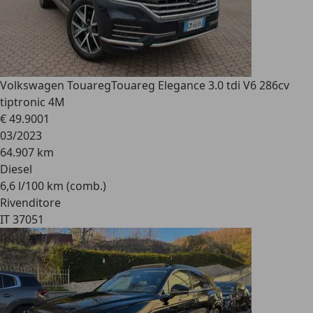
Volkswagen Touareg
Touareg Elegance 3.0 tdi V6 286cv
tiptronic 4M
€ 49.900
1
03/2023
64.907 km
Diesel
6,6 l/100 km (comb.)
Rivenditore
IT 37051