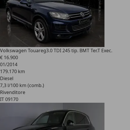
Volkswagen Touareg
3.0 TDI 245 tip. BMT Ter.T Exec.
€ 16.900
01/2014
179.170 km
Diesel
7,3 l/100 km (comb.)
Rivenditore
IT 09170