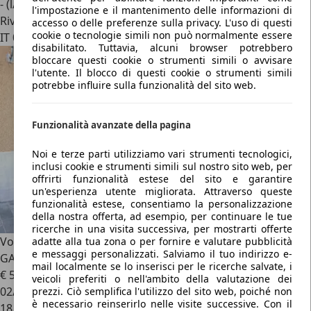
- (l/100 km)
l'impostazione e il mantenimento delle informazioni di
Rivenditore
accesso o delle preferenze sulla privacy. L'uso di questi
cookie o tecnologie simili non può normalmente essere
IT 00178
disabilitato. Tuttavia, alcuni browser potrebbero
bloccare questi cookie o strumenti simili o avvisare
l'utente. Il blocco di questi cookie o strumenti simili
potrebbe influire sulla funzionalità del sito web.
Funzionalità avanzate della pagina
Noi e terze parti utilizziamo vari strumenti tecnologici,
inclusi cookie e strumenti simili sul nostro sito web, per
offrirti funzionalità estese del sito e garantire
un'esperienza utente migliorata. Attraverso queste
funzionalità estese, consentiamo la personalizzazione
della nostra offerta, ad esempio, per continuare le tue
ricerche in una visita successiva, per mostrarti offerte
Volkswagen Touareg
3.0 V6 TDI SCR R-Line CERCHI DA 22"-
adatte alla tua zona o per fornire e valutare pubblicità
e messaggi personalizzati. Salviamo il tuo indirizzo e-
GANCIO TRAINO
mail localmente se lo inserisci per le ricerche salvate, i
€ 59.990
veicoli preferiti o nell'ambito della valutazione dei
02/2024
prezzi. Ciò semplifica l'utilizzo del sito web, poiché non
è necessario reinserirlo nelle visite successive. Con il
18.321 km