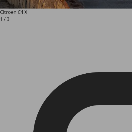
Citroen C4 X
1
/
3