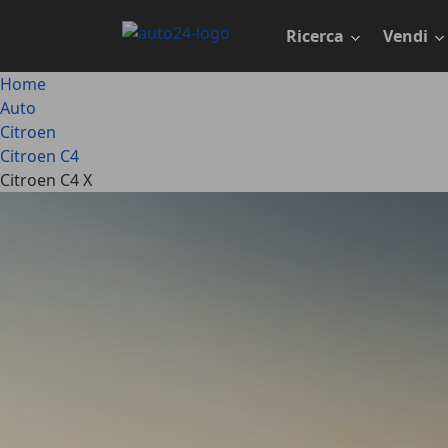
Passa
al
Ricerca
Vendi
contenuto
principale
Home
Auto
Citroen
Citroen C4
Citroen C4 X