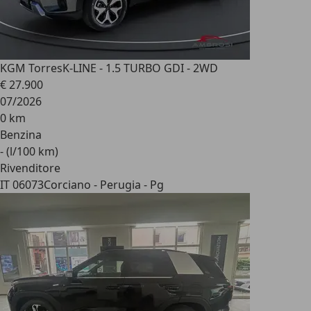
KGM Torres
K-LINE - 1.5 TURBO GDI - 2WD
€ 27.900
07/2026
0 km
Benzina
- (l/100 km)
Rivenditore
IT 06073
Corciano - Perugia - Pg