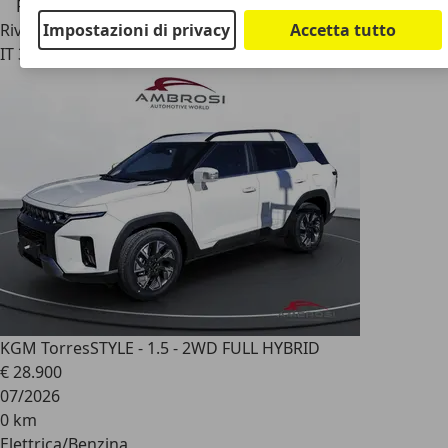
Prezzo ribassato
Impostazioni di privacy
Accetta tutto
Rivenditore
IT 36040
Brendola - Vicenza - Vi
KGM Torres
STYLE - 1.5 - 2WD FULL HYBRID
€ 28.900
07/2026
0 km
Elettrica/Benzina