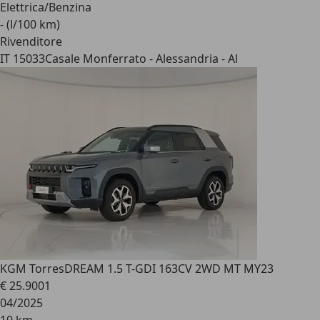
Elettrica/Benzina
- (l/100 km)
Rivenditore
IT 15033
Casale Monferrato - Alessandria - Al
KGM Torres
DREAM 1.5 T-GDI 163CV 2WD MT MY23
€ 25.900
1
04/2025