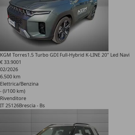
KGM Torres
1.5 Turbo GDI Full-Hybrid K-LINE 20" Led Navi
€ 33.900
1
02/2026
6.500 km
Elettrica/Benzina
- (l/100 km)
Rivenditore
IT 25126
Brescia - Bs