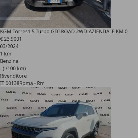
KGM Torres
1.5 Turbo GDI ROAD 2WD-AZIENDALE KM 0
€ 23.900
1
03/2024
1 km
Benzina
- (l/100 km)
Rivenditore
IT 00138
Roma - Rm