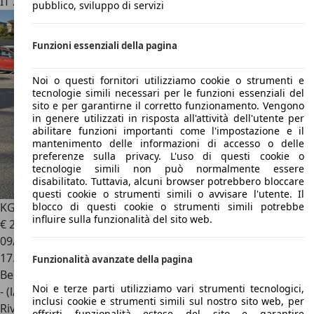
IT 20821
Meda - Monza Brianza - Mb
pubblico, sviluppo di servizi
Funzioni essenziali della pagina
Noi o questi fornitori utilizziamo cookie o strumenti e
tecnologie simili necessari per le funzioni essenziali del
sito e per garantirne il corretto funzionamento. Vengono
in genere utilizzati in risposta all'attività dell'utente per
abilitare funzioni importanti come l'impostazione e il
mantenimento delle informazioni di accesso o delle
preferenze sulla privacy. L'uso di questi cookie o
tecnologie simili non può normalmente essere
disabilitato. Tuttavia, alcuni browser potrebbero bloccare
questi cookie o strumenti simili o avvisare l'utente. Il
KGM Torres
ICON BLACK 4WD AT MY23
blocco di questi cookie o strumenti simili potrebbe
influire sulla funzionalità del sito web.
€ 25.000
1
09/2023
17.721 km
Funzionalità avanzate della pagina
Benzina
Noi e terze parti utilizziamo vari strumenti tecnologici,
- (l/100 km)
inclusi cookie e strumenti simili sul nostro sito web, per
Rivenditore
offrirti funzionalità estese del sito e garantire