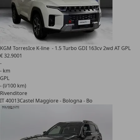
KGM Torres
Ice K-line - 1.5 Turbo GDI 163cv 2wd AT GPL
€ 32.900
1
-
- km
GPL
- (l/100 km)
Rivenditore
IT 40013
Castel Maggiore - Bologna - Bo