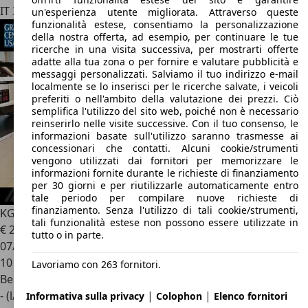
IT 30026
Portogruaro - Ve
un'esperienza utente migliorata. Attraverso queste
funzionalità estese, consentiamo la personalizzazione
della nostra offerta, ad esempio, per continuare le tue
ricerche in una visita successiva, per mostrarti offerte
adatte alla tua zona o per fornire e valutare pubblicità e
messaggi personalizzati. Salviamo il tuo indirizzo e-mail
localmente se lo inserisci per le ricerche salvate, i veicoli
preferiti o nell'ambito della valutazione dei prezzi. Ciò
semplifica l'utilizzo del sito web, poiché non è necessario
reinserirlo nelle visite successive. Con il tuo consenso, le
informazioni basate sull'utilizzo saranno trasmesse ai
concessionari che contatti. Alcuni cookie/strumenti
vengono utilizzati dai fornitori per memorizzare le
informazioni fornite durante le richieste di finanziamento
per 30 giorni e per riutilizzarle automaticamente entro
tale periodo per compilare nuove richieste di
finanziamento. Senza l'utilizzo di tali cookie/strumenti,
KGM Torres
1.5 Turbo GDI aut. K-Line - PROMO K73
tali funzionalità estese non possono essere utilizzate in
€ 26.900
1
€ 29.300,-
tutto o in parte.
07/2026
10 km
Lavoriamo con 263 fornitori.
Benzina
|
|
- (l/100 km)
Informativa sulla privacy
Colophon
Elenco fornitori