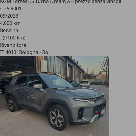
KGM Torres
1.5 Turbo Dream AT- prezzo senza vincoli
€ 25.900
1
09/2023
4.000 km
Benzina
- (l/100 km)
Rivenditore
IT 40131
Bologna - Bo