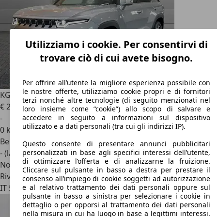
Utilizziamo i cookie. Per consentirvi di
trovare ciò di cui avete bisogno.
Per offrire all’utente la migliore esperienza possibile con
le nostre offerte, utilizziamo cookie propri e di fornitori
KGM Torres
1.5 Turbo GDI Style
terzi nonché altre tecnologie (di seguito menzionati nel
€ 28.700
1
loro insieme come “cookie”) allo scopo di salvare e
-
accedere in seguito a informazioni sul dispositivo
utilizzato e a dati personali (tra cui gli indirizzi IP).
0 km
Benzina
Questo consente di presentare annunci pubblicitari
- (l/100 km)
personalizzati in base agli specifici interessi dell’utente,
di ottimizzare l’offerta e di analizzarne la fruizione.
Novità
Cliccare sul pulsante in basso a destra per prestare il
Rivenditore
consenso all’impiego di cookie soggetti ad autorizzazione
IT 50053
Empoli - Firenze - Fi
e al relativo trattamento dei dati personali oppure sul
pulsante in basso a sinistra per selezionare i cookie in
dettaglio o per opporsi al trattamento dei dati personali
nella misura in cui ha luogo in base a legittimi interessi.