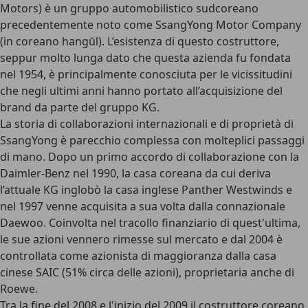
Motors)
è un gruppo automobilistico sudcoreano
precedentemente noto come SsangYong Motor Company
(in coreano hangŭl). L’esistenza di questo costruttore,
seppur molto lunga dato che questa azienda fu fondata
nel 1954, è principalmente conosciuta per le vicissitudini
che negli ultimi anni hanno portato all’acquisizione del
brand da parte del gruppo KG.
La storia di collaborazioni internazionali e di proprietà di
SsangYong è parecchio complessa con molteplici passaggi
di mano. Dopo un primo accordo di collaborazione con la
Daimler-Benz nel 1990, la casa coreana da cui deriva
l’attuale KG inglobò la casa inglese Panther Westwinds e
nel 1997 venne acquisita a sua volta dalla
connazionale
Daewoo
. Coinvolta nel tracollo finanziario di quest'ultima,
le sue azioni vennero rimesse sul mercato e dal 2004 è
controllata come azionista di maggioranza dalla casa
cinese SAIC (51% circa delle azioni), proprietaria anche di
Roewe.
Tra la fine del 2008 e l'inizio del 2009 il costruttore coreano