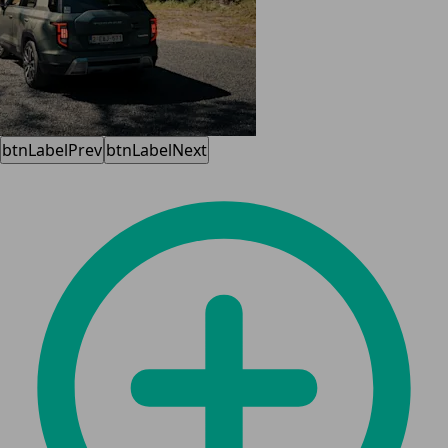
btnLabelPrev
btnLabelNext