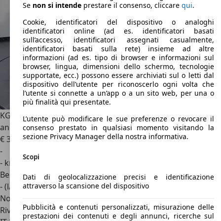
Se
non si intende
prestare il consenso, cliccare
qui
.
Cookie, identificatori del dispositivo o analoghi
identificatori online (ad es. identificatori basati
sull’accesso, identificatori assegnati casualmente,
identificatori basati sulla rete) insieme ad altre
informazioni (ad es. tipo di browser e informazioni sul
browser, lingua, dimensioni dello schermo, tecnologie
supportate, ecc.) possono essere archiviati sul o letti dal
dispositivo dell’utente per riconoscerlo ogni volta che
l’utente si connette a un’app o a un sito web, per una o
più finalità qui presentate.
KGM Torres
1.5 Turbo GDI BLACK EDITION 6 AT disponibile
L’utente può modificare le sue preferenze o revocare il
anche GPL
consenso prestato in qualsiasi momento visitando la
sezione Privacy Manager della nostra informativa.
€ 30.400
1
-
Scopi
- km
Benzina
Dati di geolocalizzazione precisi e identificazione
attraverso la scansione del dispositivo
- (l/100 km)
Novità
Pubblicità e contenuti personalizzati, misurazione delle
Rivenditore
prestazioni dei contenuti e degli annunci, ricerche sul