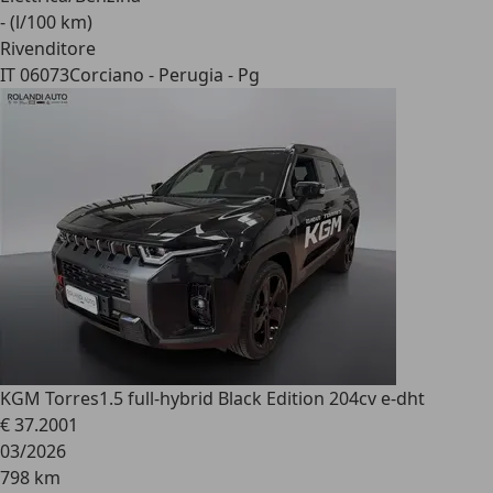
- (l/100 km)
Rivenditore
IT 06073
Corciano - Perugia - Pg
KGM Torres
1.5 full-hybrid Black Edition 204cv e-dht
€ 37.200
1
03/2026
798 km