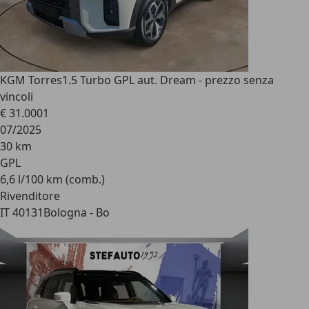
KGM Torres
1.5 Turbo GPL aut. Dream - prezzo senza
vincoli
€ 31.000
1
07/2025
30 km
GPL
6,6 l/100 km (comb.)
Rivenditore
IT 40131
Bologna - Bo