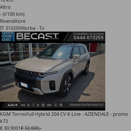
10 km
Altro
- (l/100 km)
Rivenditore
IT 31020
Villorba - Tv
KGM Torres
Full Hybrid 204 CV K-Line - AZIENDALE - promo
k73
€ 30.900
1
€ 32.600,-