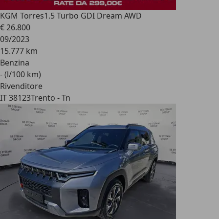
KGM Torres
1.5 Turbo GDI Dream AWD
€ 26.800
09/2023
15.777 km
Benzina
- (l/100 km)
Rivenditore
IT 38123
Trento - Tn