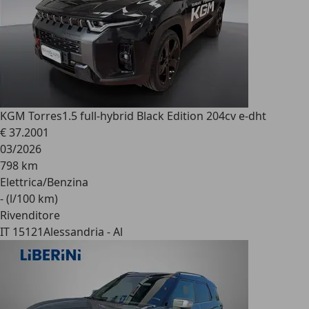
KGM Torres
1.5 full-hybrid Black Edition 204cv e-dht
€ 37.200
1
03/2026
798 km
Elettrica/Benzina
- (l/100 km)
Rivenditore
IT 15121
Alessandria - Al