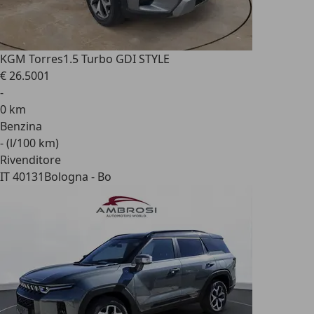
KGM Torres
1.5 Turbo GDI STYLE
€ 26.500
1
-
0 km
Benzina
- (l/100 km)
Rivenditore
IT 40131
Bologna - Bo