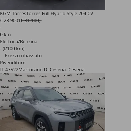
KGM Torres
Torres Full Hybrid Style 204 CV
€ 28.900
1
€ 31.100,-
-
0 km
Elettrica/Benzina
- (l/100 km)
Prezzo ribassato
Rivenditore
IT 47522
Martorano Di Cesena- Cesena