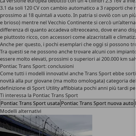
La versione europea debuttò con un 4 cilindri 2.3 16V a ini
3.1 da soli 120 CV con cambio automatico a 3 rapporti che 
prossimo ai 18 quintali a vuoto. In patria si ovviò con un 
e brioso) mentre nel Vecchio Continente si cercò un’altern
differenza di quanto accadeva oltreoceano, dove erano dispo
e piuttosto ricco, con accessori come alzacristalli e climati
Anche per questo, i pochi esemplari che oggi si possono tro
Tra questi se ne possono anche trovare alcuni con impianto 
essere molto elevati, prossimi o superiori ai 200.000 km sal
Pontiac Trans Sport: conclusioni
Come tutti i modelli innovativi anche Trans Sport ebbe sorti
novità alla pur giovane (ma molto omologata) categoria dell
definizione di Sport Utility affibbiata pochi anni più tardi per
Ti interessa la Pontiac Trans Sport
Pontiac Trans Sport usata
Pontiac Trans Sport nuova auto
Modelli alternativi