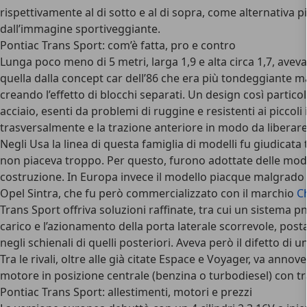
rispettivamente al di sotto e al di sopra, come alternativa p
dall’immagine sportiveggiante.
Pontiac Trans Sport: com’è fatta, pro e contro
Lunga poco meno di 5 metri, larga 1,9 e alta circa 1,7, aveva 
quella dalla concept car dell’86 che era più tondeggiante m
creando l’effetto di blocchi separati. Un design così parti
acciaio, esenti da problemi di ruggine e resistenti ai picc
trasversalmente e la trazione anteriore in modo da liberare
Negli Usa la linea di questa famiglia di modelli fu giudicata
non piaceva troppo. Per questo, furono adottate delle modif
costruzione. In Europa invece il modello piacque malgrado t
Opel Sintra, che fu però commercializzato con il marchio
C
Trans Sport offriva soluzioni raffinate, tra cui un sistema
carico e l’azionamento della porta laterale scorrevole, posta
negli schienali di quelli posteriori. Aveva però il difetto d
Tra le rivali, oltre alle già citate Espace e Voyager, va annov
motore in posizione centrale (benzina o turbodiesel) con tr
Pontiac Trans Sport: allestimenti, motori e prezzi