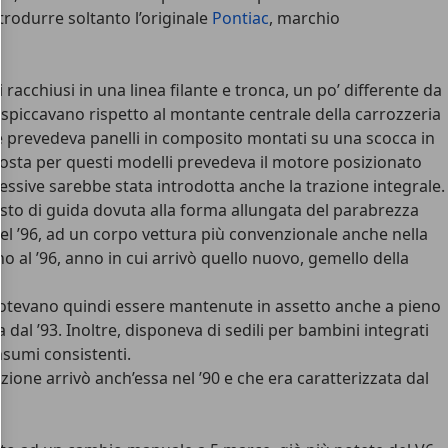
trodurre soltanto l’originale
Pontiac
, marchio
 racchiusi in una linea filante e tronca, un po’ differente da
e spiccavano rispetto al montante centrale della carrozzeria
che prevedeva panelli in composito montati su una scocca in
pposta per questi modelli prevedeva il motore posizionato
essive sarebbe stata introdotta anche la trazione integrale.
 posto di guida dovuta alla forma allungata del parabrezza
el ’96, ad un corpo vettura più convenzionale anche nella
 al ’96, anno in cui arrivò quello nuovo, gemello della
e potevano quindi essere mantenute in assetto anche a pieno
dal ’93. Inoltre, disponeva di sedili per bambini integrati
nsumi consistenti.
ione arrivò anch’essa nel ’90 e che era caratterizzata dal