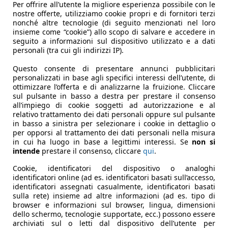
Per offrire all’utente la migliore esperienza possibile con le
iù economica o più lussuosa. In Europa si scelse invece di in
nostre offerte, utilizziamo cookie propri e di fornitori terzi
nonché altre tecnologie (di seguito menzionati nel loro
insieme come “cookie”) allo scopo di salvare e accedere in
seguito a informazioni sul dispositivo utilizzato e a dati
interni spaziosissimi con sedili posteriori singoli asportabili
personali (tra cui gli indirizzi IP).
a meno razionale. Particolari le vetrature in nero lucido ch
Questo consente di presentare annunci pubblicitari
colare si abbinava ad una costruzione altrettanto ricercata 
personalizzati in base agli specifici interessi dell’utente, di
oli impatti. La piattaforma, nota come U-body e sviluppata a
ottimizzare l’offerta e di analizzarne la fruizione. Cliccare
 il massimo spazio. Su alcuni modelli nelle generazioni succ
sul pulsante in basso a destra per prestare il consenso
all’impiego di cookie soggetti ad autorizzazione e al
 troppo avveniristica e inoltre, l’eccessiva arretratezza del
relativo trattamento dei dati personali oppure sul pulsante
iche già dal ’94 per arrivare, con la seconda generazione d
in basso a sinistra per selezionare i cookie in dettaglio o
utto e continuò ad essere venduto nella forma originale fino
per opporsi al trattamento dei dati personali nella misura
in cui ha luogo in base a legittimi interessi. Se
non si
hevrolet
.
intende
prestare il consenso, cliccare
qui
.
 pneumatico di livellamento delle sospensioni posteriori ch
 sul lato destro, via telecomando, novità assoluta introdotta 
Cookie, identificatori del dispositivo o analoghi
identificatori online (ad es. identificatori basati sull’accesso,
i una scarsa potenza in rapporto al peso e di conseguenza, co
identificatori assegnati casualmente, identificatori basati
erata l’altrettanto originale
Toyota Previa
la cui prima generaz
sulla rete) insieme ad altre informazioni (ad es. tipo di
azione posteriore o integrale.
browser e informazioni sul browser, lingua, dimensioni
dello schermo, tecnologie supportate, ecc.) possono essere
archiviati sul o letti dal dispositivo dell’utente per