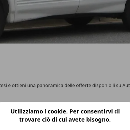
intesi e ottieni una panoramica delle offerte disponibili su A
Utilizziamo i cookie. Per consentirvi di
ger
e
Renault Espace
erano già in commercio da quasi un de
trovare ciò di cui avete bisogno.
atti concepita proprio come rivale dei minivan
Chrysler
/
Dodg
el Gruppo, la Chevrolet Lumina APV e la
Oldsmobile Silhouet