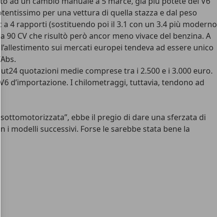
iato ad un cambio manuale a 5 marce, già più potete del V6
entissimo per una vettura di quella stazza e dal peso
 a 4 rapporti (sostituendo poi il 3.1 con un 3.4 più moderno
a 90 CV che risultò però ancor meno vivace del benzina. A
) l’allestimento sui mercati europei tendeva ad essere unico
’Abs.
ut24 quotazioni medie comprese tra i 2.500 e i 3.000 euro.
V6 d’importazione. I chilometraggi, tuttavia, tendono ad
“sottomotorizzata”, ebbe il pregio di dare una sferzata di
i modelli successivi. Forse le sarebbe stata bene la