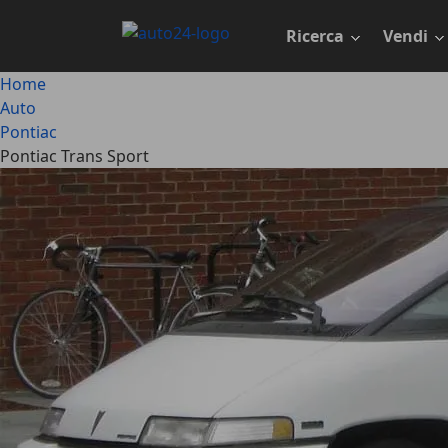
Passa
al
Ricerca
Vendi
contenuto
principale
Home
Auto
Pontiac
Pontiac Trans Sport