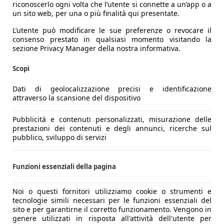
ezione elettronica da 147 CV (137 con catalizzatore) accopp
riconoscerlo ogni volta che l’utente si connette a un’app o a
rappresentava l’offerta base negli Usa ma comunque non pot
un sito web, per una o più finalità qui presentate.
più performante 3.8 da 170 CV abbinato al cambio Hydra Matic
L’utente può modificare le sue preferenze o revocare il
ativa più economica montando un due litri turbodiesel PSA d
consenso prestato in qualsiasi momento visitando la
sezione Privacy Manager della nostra informativa.
nibili diversi livelli di equipaggiamento (base, SE e poi GT
zzatore compresi nel prezzo, oltre all’airbag conducente e all
Scopi
vare sul mercato dell’usato in Italia conservano su AutoSco
a Gpl mentre in altri Paesi d’Europa circola anche qualche 
Dati di geolocalizzazione precisi e identificazione
vo rare eccezioni.
attraverso la scansione del dispositivo
Pubblicità e contenuti personalizzati, misurazione delle
 alterne: più gradita in Europa che in patria, benché un po’ 
prestazioni dei contenuti e degli annunci, ricerche sul
e “minivan”, anche se GM non proseguì su quella strada con 
pubblico, sviluppo di servizi
 le cugine civilizzate delle fuoristrada.
Funzioni essenziali della pagina
Pontiac Trans Sport offerte concessionario
Noi o questi fornitori utilizziamo cookie o strumenti e
tecnologie simili necessari per le funzioni essenziali del
sito e per garantirne il corretto funzionamento. Vengono in
genere utilizzati in risposta all'attività dell'utente per