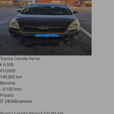
Toyota Corolla Verso
€ 6.500
01/2009
140.000 km
Benzina
- (l/100 km)
Privato
IT 24044
Dalmine
Toyota Corolla Verso
2.2 D-4D Sol