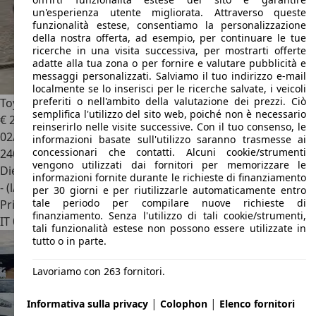
un'esperienza utente migliorata. Attraverso queste
funzionalità estese, consentiamo la personalizzazione
della nostra offerta, ad esempio, per continuare le tue
ricerche in una visita successiva, per mostrarti offerte
adatte alla tua zona o per fornire e valutare pubblicità e
messaggi personalizzati. Salviamo il tuo indirizzo e-mail
localmente se lo inserisci per le ricerche salvate, i veicoli
preferiti o nell'ambito della valutazione dei prezzi. Ciò
Toyota Corolla Verso
16 V D-4D
semplifica l'utilizzo del sito web, poiché non è necessario
€ 2.500
reinserirlo nelle visite successive. Con il tuo consenso, le
02/2006
informazioni basate sull'utilizzo saranno trasmesse ai
concessionari che contatti. Alcuni cookie/strumenti
240.000 km
vengono utilizzati dai fornitori per memorizzare le
Diesel
informazioni fornite durante le richieste di finanziamento
- (l/100 km)
per 30 giorni e per riutilizzarle automaticamente entro
tale periodo per compilare nuove richieste di
Privato
finanziamento. Senza l'utilizzo di tali cookie/strumenti,
IT 00048
Nettuno
tali funzionalità estese non possono essere utilizzate in
tutto o in parte.
Lavoriamo con 263 fornitori.
|
|
Informativa sulla privacy
Colophon
Elenco fornitori