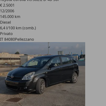
€ 2.500
1
12/2006
145.000 km
Diesel
6,4 l/100 km (comb.)
Privato
IT 84080
Pellezzano