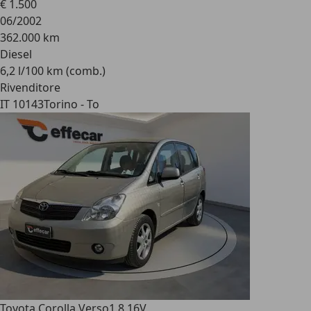
€ 1.500
06/2002
362.000 km
Diesel
6,2 l/100 km (comb.)
Rivenditore
IT 10143
Torino - To
Toyota Corolla Verso
1.8 16V