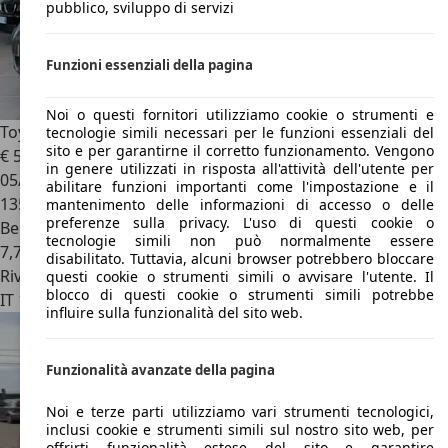
pubblico, sviluppo di servizi
Funzioni essenziali della pagina
Noi o questi fornitori utilizziamo cookie o strumenti e
Toyota Corolla Verso
Corolla Verso 1.8 vvt-i Sol 5p.ti
tecnologie simili necessari per le funzioni essenziali del
sito e per garantirne il corretto funzionamento. Vengono
€ 5.500
in genere utilizzati in risposta all'attività dell'utente per
05/2008
abilitare funzioni importanti come l'impostazione e il
135.874 km
mantenimento delle informazioni di accesso o delle
preferenze sulla privacy. L'uso di questi cookie o
Benzina
tecnologie simili non può normalmente essere
7,7 l/100 km (comb.)
disabilitato. Tuttavia, alcuni browser potrebbero bloccare
Rivenditore
questi cookie o strumenti simili o avvisare l'utente. Il
blocco di questi cookie o strumenti simili potrebbe
IT 13030
Caresanablot - Vercelli - Vc
influire sulla funzionalità del sito web.
Funzionalità avanzate della pagina
Noi e terze parti utilizziamo vari strumenti tecnologici,
inclusi cookie e strumenti simili sul nostro sito web, per
offrirti funzionalità estese del sito e garantire