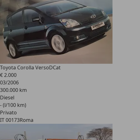
Toyota Corolla Verso
DCat
€ 2.000
03/2006
300.000 km
Diesel
- (l/100 km)
Privato
IT 00173
Roma