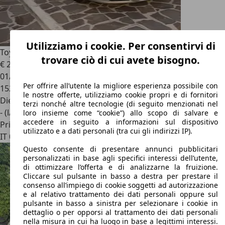
Utilizziamo i cookie. Per consentirvi di
Toyota Corolla Verso
2.2 D4D
trovare ciò di cui avete bisogno.
€ 2.700
01/2006
Per offrire all’utente la migliore esperienza possibile con
152.000 km
le nostre offerte, utilizziamo cookie propri e di fornitori
Diesel
terzi nonché altre tecnologie (di seguito menzionati nel
- (l/100 km)
loro insieme come “cookie”) allo scopo di salvare e
accedere in seguito a informazioni sul dispositivo
Privato
utilizzato e a dati personali (tra cui gli indirizzi IP).
IT 02010
Micigliano
Questo consente di presentare annunci pubblicitari
personalizzati in base agli specifici interessi dell’utente,
di ottimizzare l’offerta e di analizzarne la fruizione.
Cliccare sul pulsante in basso a destra per prestare il
consenso all’impiego di cookie soggetti ad autorizzazione
e al relativo trattamento dei dati personali oppure sul
pulsante in basso a sinistra per selezionare i cookie in
dettaglio o per opporsi al trattamento dei dati personali
nella misura in cui ha luogo in base a legittimi interessi.