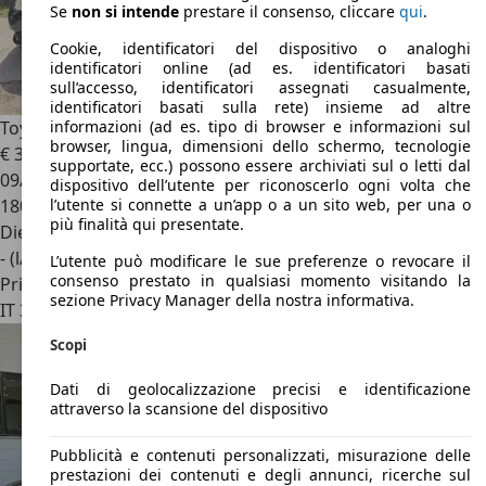
Se
non si intende
prestare il consenso, cliccare
qui
.
Cookie, identificatori del dispositivo o analoghi
identificatori online (ad es. identificatori basati
sull’accesso, identificatori assegnati casualmente,
identificatori basati sulla rete) insieme ad altre
Toyota Corolla Verso
informazioni (ad es. tipo di browser e informazioni sul
browser, lingua, dimensioni dello schermo, tecnologie
€ 3.000
supportate, ecc.) possono essere archiviati sul o letti dal
09/2008
dispositivo dell’utente per riconoscerlo ogni volta che
180.500 km
l’utente si connette a un’app o a un sito web, per una o
più finalità qui presentate.
Diesel
- (l/100 km)
L’utente può modificare le sue preferenze o revocare il
consenso prestato in qualsiasi momento visitando la
Privato
sezione Privacy Manager della nostra informativa.
IT 33100
Udine
Scopi
Dati di geolocalizzazione precisi e identificazione
attraverso la scansione del dispositivo
Pubblicità e contenuti personalizzati, misurazione delle
prestazioni dei contenuti e degli annunci, ricerche sul