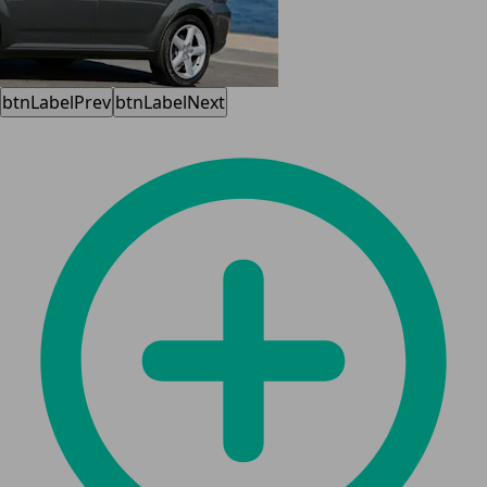
btnLabelPrev
btnLabelNext