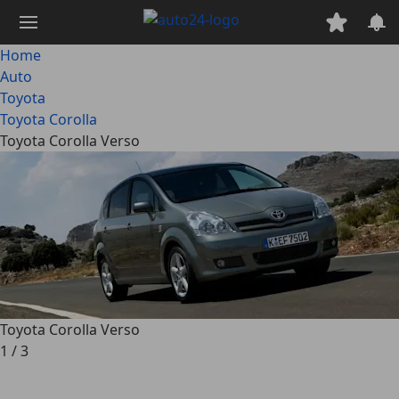
Passa
al
contenuto
Home
principale
Auto
Toyota
Toyota Corolla
Toyota Corolla Verso
Toyota Corolla Verso
1
/
3