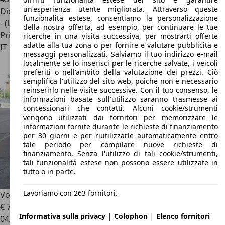
un'esperienza utente migliorata. Attraverso queste
Diesel
funzionalità estese, consentiamo la personalizzazione
- (l/100 km)
della nostra offerta, ad esempio, per continuare le tue
Privato
ricerche in una visita successiva, per mostrarti offerte
adatte alla tua zona o per fornire e valutare pubblicità e
IT 20146
Milano
messaggi personalizzati. Salviamo il tuo indirizzo e-mail
localmente se lo inserisci per le ricerche salvate, i veicoli
preferiti o nell'ambito della valutazione dei prezzi. Ciò
semplifica l'utilizzo del sito web, poiché non è necessario
reinserirlo nelle visite successive. Con il tuo consenso, le
informazioni basate sull'utilizzo saranno trasmesse ai
concessionari che contatti. Alcuni cookie/strumenti
vengono utilizzati dai fornitori per memorizzare le
informazioni fornite durante le richieste di finanziamento
per 30 giorni e per riutilizzarle automaticamente entro
tale periodo per compilare nuove richieste di
finanziamento. Senza l'utilizzo di tali cookie/strumenti,
tali funzionalità estese non possono essere utilizzate in
tutto o in parte.
Lavoriamo con 263 fornitori.
Volkswagen T4
MULTIVAN 9 POSTI
€ 7.900
|
|
Informativa sulla privacy
Colophon
Elenco fornitori
04/2000