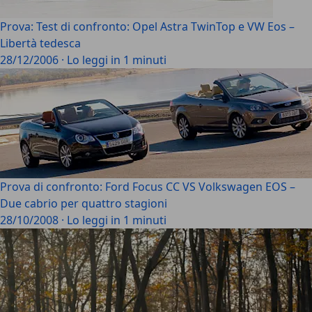
Prova: Test di confronto: Opel Astra TwinTop e VW Eos –
Libertà tedesca
28/12/2006
·
Lo leggi in 1 minuti
Prova di confronto: Ford Focus CC VS Volkswagen EOS –
Due cabrio per quattro stagioni
28/10/2008
·
Lo leggi in 1 minuti