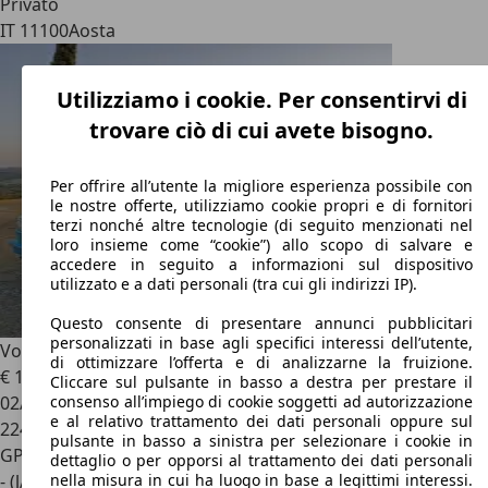
Privato
IT 11100
Aosta
Utilizziamo i cookie. Per consentirvi di
trovare ciò di cui avete bisogno.
Per offrire all’utente la migliore esperienza possibile con
le nostre offerte, utilizziamo cookie propri e di fornitori
terzi nonché altre tecnologie (di seguito menzionati nel
loro insieme come “cookie”) allo scopo di salvare e
accedere in seguito a informazioni sul dispositivo
utilizzato e a dati personali (tra cui gli indirizzi IP).
Questo consente di presentare annunci pubblicitari
personalizzati in base agli specifici interessi dell’utente,
Volkswagen T4
XO BC
di ottimizzare l’offerta e di analizzarne la fruizione.
€ 10.000
Cliccare sul pulsante in basso a destra per prestare il
02/1996
consenso all’impiego di cookie soggetti ad autorizzazione
e al relativo trattamento dei dati personali oppure sul
224.000 km
pulsante in basso a sinistra per selezionare i cookie in
GPL
dettaglio o per opporsi al trattamento dei dati personali
- (l/100 km)
nella misura in cui ha luogo in base a legittimi interessi.