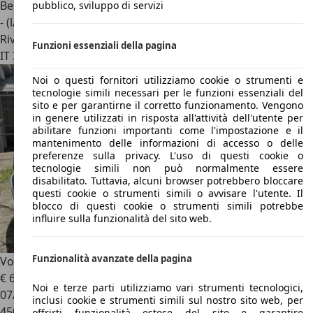
Benzina
pubblico, sviluppo di servizi
- (l/100 km)
Rivenditore
Funzioni essenziali della pagina
IT 38019
Tuenno - Trento - Tn
Noi o questi fornitori utilizziamo cookie o strumenti e
tecnologie simili necessari per le funzioni essenziali del
sito e per garantirne il corretto funzionamento. Vengono
in genere utilizzati in risposta all'attività dell'utente per
abilitare funzioni importanti come l'impostazione e il
mantenimento delle informazioni di accesso o delle
preferenze sulla privacy. L'uso di questi cookie o
tecnologie simili non può normalmente essere
disabilitato. Tuttavia, alcuni browser potrebbero bloccare
questi cookie o strumenti simili o avvisare l'utente. Il
blocco di questi cookie o strumenti simili potrebbe
influire sulla funzionalità del sito web.
Funzionalità avanzate della pagina
Volkswagen T4
Transporter
€ 6.500
Noi e terze parti utilizziamo vari strumenti tecnologici,
07/1994
inclusi cookie e strumenti simili sul nostro sito web, per
450.000 km
offrirti funzionalità estese del sito e garantire