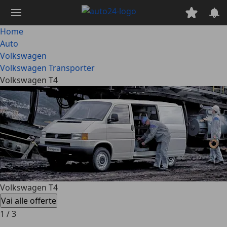
Passa
al
contenuto
Home
principale
Auto
Volkswagen
Volkswagen Transporter
Volkswagen T4
Volkswagen T4
Vai alle offerte
1
/
3