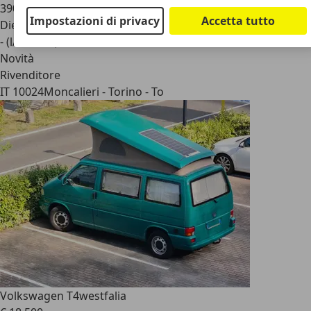
390.000 km
Impostazioni di privacy
Accetta tutto
Diesel
- (l/100 km)
Novità
Rivenditore
IT 10024
Moncalieri - Torino - To
Volkswagen T4
westfalia