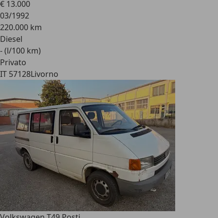
€ 13.000
03/1992
220.000 km
Diesel
- (l/100 km)
Privato
IT 57128
Livorno
Volkswagen T4
9 Posti