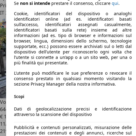
Se
non si intende
prestare il consenso, cliccare
qui
.
Privato
IT 20136
Milano
Cookie, identificatori del dispositivo o analoghi
identificatori online (ad es. identificatori basati
sull’accesso, identificatori assegnati casualmente,
identificatori basati sulla rete) insieme ad altre
informazioni (ad es. tipo di browser e informazioni sul
browser, lingua, dimensioni dello schermo, tecnologie
supportate, ecc.) possono essere archiviati sul o letti dal
dispositivo dell’utente per riconoscerlo ogni volta che
l’utente si connette a un’app o a un sito web, per una o
più finalità qui presentate.
L’utente può modificare le sue preferenze o revocare il
consenso prestato in qualsiasi momento visitando la
sezione Privacy Manager della nostra informativa.
Scopi
Volkswagen T4
TRANSPORTER 2.5 Syncro 4X4 benz. **335
Dati di geolocalizzazione precisi e identificazione
6440741**
attraverso la scansione del dispositivo
€ 12.500
11/1995
Pubblicità e contenuti personalizzati, misurazione delle
219.469 km
prestazioni dei contenuti e degli annunci, ricerche sul