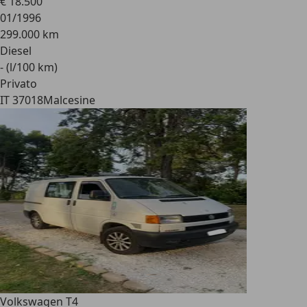
€ 18.500
01/1996
299.000 km
Diesel
- (l/100 km)
Privato
IT 37018
Malcesine
Volkswagen T4