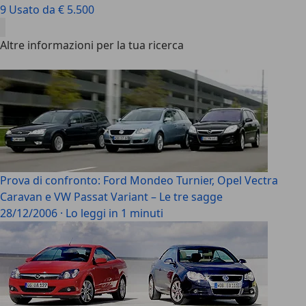
9 Usato da € 5.500
Altre informazioni per la tua ricerca
Prova di confronto: Ford Mondeo Turnier, Opel Vectra
Caravan e VW Passat Variant – Le tre sagge
28/12/2006
·
Lo leggi in 1 minuti