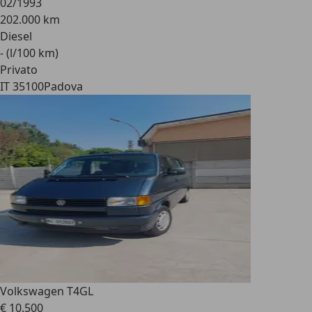
02/1993
202.000 km
Diesel
- (l/100 km)
Privato
IT 35100
Padova
Volkswagen T4
GL
€ 10.500