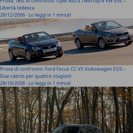
Prova: Test di confronto: Opel Astra TwinTop e VW Eos –
Libertà tedesca
28/12/2006
·
Lo leggi in 1 minuti
Prova di confronto: Ford Focus CC VS Volkswagen EOS –
Due cabrio per quattro stagioni
28/10/2008
·
Lo leggi in 1 minuti