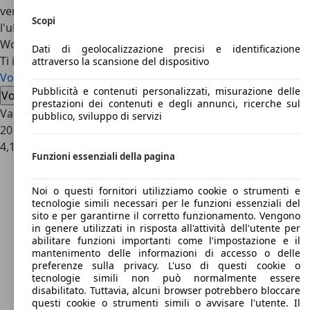
vennero prodotti complessivamente 2.500 esemplari,
Scopi
l'ultimo dei quali si trova oggi nel Museo Volkswagen a
Wolfsburg.
Dati di geolocalizzazione precisi e identificazione
Ti interessa la Volkswagen T3
attraverso la scansione del dispositivo
Volkswagen T3 usata
Volkswagen T3 nuova auto
Pubblicità e contenuti personalizzati, misurazione delle
Volkswagen T3 offerte concessionario
prestazioni dei contenuti e degli annunci, ricerche sul
Valutazioni sul veicolo per Volkswagen T3
pubblico, sviluppo di servizi
20 Valutazioni
4,1
Funzioni essenziali della pagina
Noi o questi fornitori utilizziamo cookie o strumenti e
tecnologie simili necessari per le funzioni essenziali del
sito e per garantirne il corretto funzionamento. Vengono
in genere utilizzati in risposta all'attività dell'utente per
abilitare funzioni importanti come l'impostazione e il
mantenimento delle informazioni di accesso o delle
preferenze sulla privacy. L'uso di questi cookie o
tecnologie simili non può normalmente essere
disabilitato. Tuttavia, alcuni browser potrebbero bloccare
questi cookie o strumenti simili o avvisare l'utente. Il