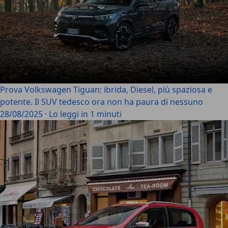
Prova Volkswagen Tiguan: ibrida, Diesel, più spaziosa e
potente. Il SUV tedesco ora non ha paura di nessuno
28/08/2025
·
Lo leggi in 1 minuti