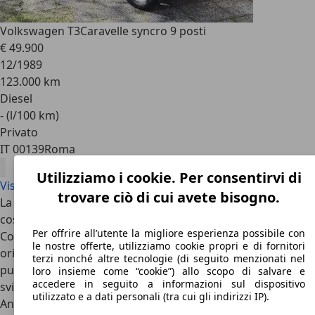
Volkswagen T3
Caravelle syncro 9 posti
€ 49.900
12/1989
123.000 km
Diesel
- (l/100 km)
Privato
IT 00139
Roma
Utilizziamo i cookie. Per consentirvi di
Visualizza tutte le offerte Volkswagen T3
trovare ciò di cui avete bisogno.
La produzione del VW Tipo 3 cominciò nel 1979 e proseguì
così la linea di pulmini del marchio
Volkswagen
.
Per offrire all’utente la migliore esperienza possibile con
Contrariamente ai due predecessori il T3 non era più
le nostre offerte, utilizziamo cookie propri e di fornitori
orientato alla tecnica e alla struttura del
VW Maggiolino
e
terzi nonché altre tecnologie (di seguito menzionati nel
può quindi essere considerato il primo modello di minivan
loro insieme come “cookie”) allo scopo di salvare e
accedere in seguito a informazioni sul dispositivo
sviluppato autonomamente.
utilizzato e a dati personali (tra cui gli indirizzi IP).
Anche il VW T3 era equipaggiato con motori a benzina e