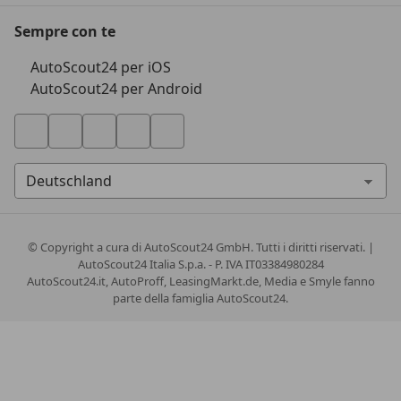
Sempre con te
AutoScout24 per iOS
AutoScout24 per Android
© Copyright
a cura di AutoScout24 GmbH. Tutti i diritti riservati. |
AutoScout24 Italia S.p.a. - P. IVA IT03384980284
AutoScout24.it, AutoProff, LeasingMarkt.de, Media e Smyle fanno
parte della famiglia AutoScout24.