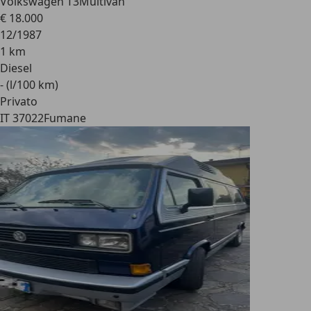
Volkswagen T3
Multivan
€ 18.000
12/1987
1 km
Diesel
- (l/100 km)
Privato
IT 37022
Fumane