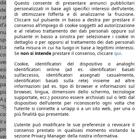
diesel raffreddati ad aria collocati nella parte posteriore
Questo consente di presentare annunci pubblicitari
personalizzati in base agli specifici interessi dell’utente,
del veicolo. In seguito vi si aggiunsero anche motori boxer
di ottimizzare l’offerta e di analizzarne la fruizione.
raffreddati ad acqua, riconoscibili per l'ulteriore presa
Cliccare sul pulsante in basso a destra per prestare il
d'aria sul fronte del veicolo. Il T3 era disponibile in
consenso all’impiego di cookie soggetti ad autorizzazione
e al relativo trattamento dei dati personali oppure sul
numerose varianti di equipaggiamento di serie e modelli
pulsante in basso a sinistra per selezionare i cookie in
speciali. Esisteva come classico veicolo commerciale
dettaglio o per opporsi al trattamento dei dati personali
(cassonato o furgonato), il Transporter T3, e ufficialmente
nella misura in cui ha luogo in base a legittimi interessi.
Se
non si intende
prestare il consenso, cliccare
qui
.
come pulmino (T3 Westfalia), più tardi come Caravelle nelle
versioni C, CL, GL e Carat. Specialmente adeguata alle
Cookie, identificatori del dispositivo o analoghi
esigenze della famiglia e del tempo libero, la versione
identificatori online (ad es. identificatori basati
sull’accesso, identificatori assegnati casualmente,
Multivan era dotata di un tavolino pieghevole e di una
identificatori basati sulla rete) insieme ad altre
panchina che poteva essere trasformata in un letto a due
informazioni (ad es. tipo di browser e informazioni sul
piazze.
browser, lingua, dimensioni dello schermo, tecnologie
supportate, ecc.) possono essere archiviati sul o letti dal
A partire dal 1983 il VW T3 era in circolazione anche come
dispositivo dell’utente per riconoscerlo ogni volta che
"Syncro" con trazione integrale, accessoriato in opzione
l’utente si connette a un’app o a un sito web, per una o
con pneumatici da 16 pollici, che sollevavano ulteriormente
più finalità qui presentate.
il veicolo dal suolo. L'ultimo minibus con il classico motore
L’utente può modificare le sue preferenze o revocare il
posteriore uscì di fabbrica nel 1992 ed apparteneva alla
consenso prestato in qualsiasi momento visitando la
sezione Privacy Manager della nostra informativa.
versione "LLE" - Limited Last Edition. Di questi modelli