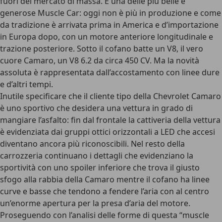
fuori del mercato di massa. È una delle più belle e
generose Muscle Car: oggi non è più in produzione e come
da tradizione è arrivata prima in America e d’importazione
in Europa dopo, con un
motore anteriore longitudinale e
trazione posteriore
. Sotto il cofano batte un V8, il vero
cuore Camaro, un V8 6.2 da circa 450 CV. Ma la novità
assoluta è rappresentata dall’accostamento con linee dure
e d’altri tempi.
Inutile specificare che il cliente tipo della Chevrolet Camaro
è uno sportivo che desidera una vettura in grado di
mangiare l’asfalto: fin dal frontale la cattiveria della vettura
è evidenziata dai gruppi ottici orizzontali a LED che accesi
diventano ancora più riconoscibili. Nel resto della
carrozzeria continuano i dettagli che evidenziano la
sportività con uno spoiler inferiore che trova il giusto
sfogo alla rabbia della Camaro mentre il cofano ha linee
curve e basse che tendono a fendere l’aria con al centro
un’enorme apertura per la presa d’aria del motore
.
Proseguendo con l’analisi delle forme di questa “muscle