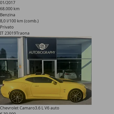
01/2017
68.000 km
Benzina
8,0 l/100 km (comb.)
Privato
IT 23019
Traona
Chevrolet Camaro
3.6 L V6 auto