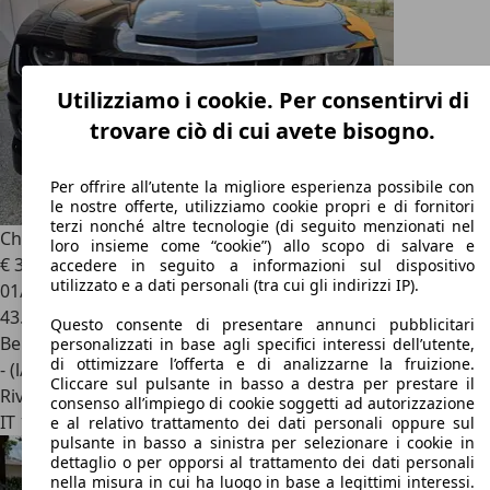
Utilizziamo i cookie. Per consentirvi di
trovare ciò di cui avete bisogno.
Per offrire all’utente la migliore esperienza possibile con
le nostre offerte, utilizziamo cookie propri e di fornitori
terzi nonché altre tecnologie (di seguito menzionati nel
Chevrolet Camaro
SS
loro insieme come “cookie”) allo scopo di salvare e
€ 37.900
accedere in seguito a informazioni sul dispositivo
utilizzato e a dati personali (tra cui gli indirizzi IP).
01/2011
43.680 km
Questo consente di presentare annunci pubblicitari
Benzina
personalizzati in base agli specifici interessi dell’utente,
di ottimizzare l’offerta e di analizzarne la fruizione.
- (l/100 km)
Cliccare sul pulsante in basso a destra per prestare il
Rivenditore
consenso all’impiego di cookie soggetti ad autorizzazione
IT 10042
Nichelino - Torino - To
e al relativo trattamento dei dati personali oppure sul
pulsante in basso a sinistra per selezionare i cookie in
dettaglio o per opporsi al trattamento dei dati personali
nella misura in cui ha luogo in base a legittimi interessi.