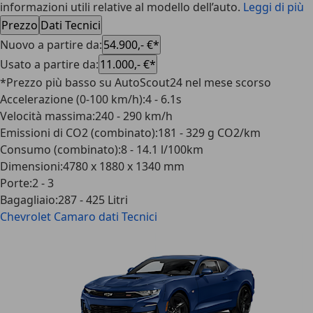
informazioni utili relative al modello dell’auto.
Leggi di più
Prezzo
Dati Tecnici
Nuovo a partire da
:
54.900,- €*
Usato a partire da
:
11.000,- €*
*Prezzo più basso su AutoScout24 nel mese scorso
Accelerazione (0-100 km/h)
:
4 - 6.1s
Velocità massima
:
240 - 290 km/h
Emissioni di CO2 (combinato)
:
181 - 329 g CO2/km
Consumo (combinato)
:
8 - 14.1 l/100km
Dimensioni
:
4780 x 1880 x 1340 mm
Porte
:
2 - 3
Bagagliaio
:
287 - 425 Litri
Chevrolet Camaro
dati Tecnici