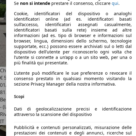
Se
non si intende
prestare il consenso, cliccare
qui
.
Cookie, identificatori del dispositivo o analoghi
identificatori online (ad es. identificatori basati
sull’accesso, identificatori assegnati casualmente,
identificatori basati sulla rete) insieme ad altre
informazioni (ad es. tipo di browser e informazioni sul
browser, lingua, dimensioni dello schermo, tecnologie
supportate, ecc.) possono essere archiviati sul o letti dal
dispositivo dell’utente per riconoscerlo ogni volta che
l’utente si connette a un’app o a un sito web, per una o
più finalità qui presentate.
Chevrolet Camaro
SS 396 Big Block
L’utente può modificare le sue preferenze o revocare il
€ 55.900
consenso prestato in qualsiasi momento visitando la
sezione Privacy Manager della nostra informativa.
01/1967
81.334 km
Scopi
Benzina
- (l/100 km)
Dati di geolocalizzazione precisi e identificazione
Rivenditore
attraverso la scansione del dispositivo
IT 10042
Nichelino - Torino - To
Pubblicità e contenuti personalizzati, misurazione delle
prestazioni dei contenuti e degli annunci, ricerche sul