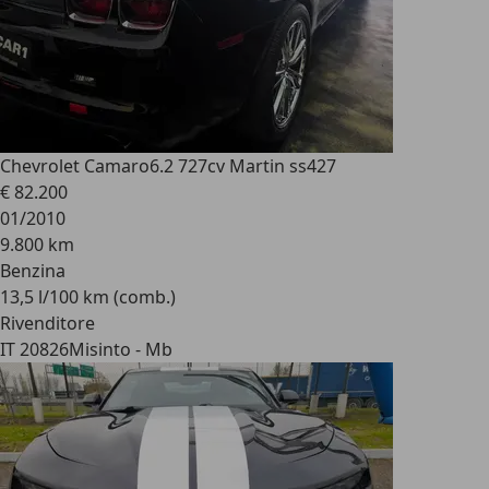
Chevrolet Camaro
6.2 727cv Martin ss427
€ 82.200
01/2010
9.800 km
Benzina
13,5 l/100 km (comb.)
Rivenditore
IT 20826
Misinto - Mb