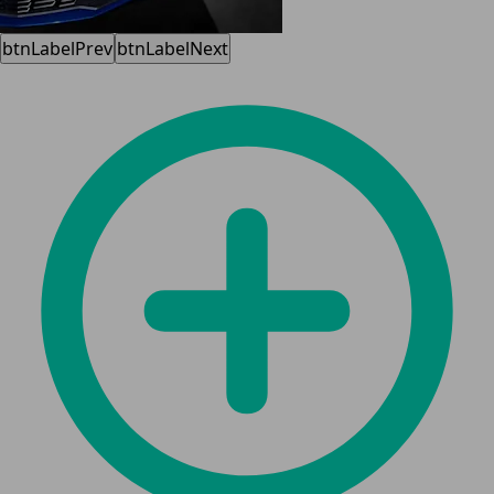
btnLabelPrev
btnLabelNext