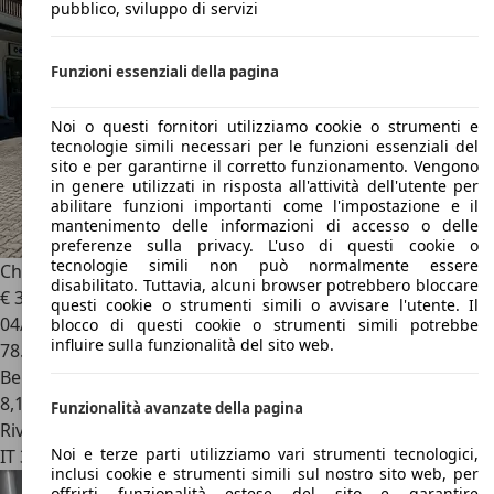
pubblico, sviluppo di servizi
Funzioni essenziali della pagina
Noi o questi fornitori utilizziamo cookie o strumenti e
tecnologie simili necessari per le funzioni essenziali del
sito e per garantirne il corretto funzionamento. Vengono
in genere utilizzati in risposta all'attività dell'utente per
abilitare funzioni importanti come l'impostazione e il
mantenimento delle informazioni di accesso o delle
preferenze sulla privacy. L'uso di questi cookie o
tecnologie simili non può normalmente essere
Chevrolet Camaro
3.6L RS aut. Cabriolet Special edition
disabilitato. Tuttavia, alcuni browser potrebbero bloccare
€ 37.900
questi cookie o strumenti simili o avvisare l'utente. Il
04/2018
blocco di questi cookie o strumenti simili potrebbe
influire sulla funzionalità del sito web.
78.000 km
Benzina
8,1 l/100 km (comb.)
Funzionalità avanzate della pagina
Rivenditore
Noi e terze parti utilizziamo vari strumenti tecnologici,
IT 36010
Cogollo Del Cengio - Vicenza - Vi
inclusi cookie e strumenti simili sul nostro sito web, per
offrirti funzionalità estese del sito e garantire