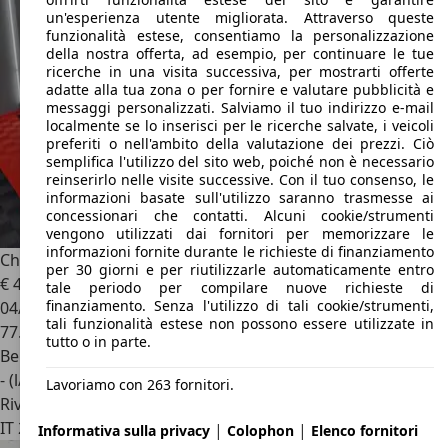
un'esperienza utente migliorata. Attraverso queste
funzionalità estese, consentiamo la personalizzazione
della nostra offerta, ad esempio, per continuare le tue
ricerche in una visita successiva, per mostrarti offerte
adatte alla tua zona o per fornire e valutare pubblicità e
messaggi personalizzati. Salviamo il tuo indirizzo e-mail
localmente se lo inserisci per le ricerche salvate, i veicoli
preferiti o nell'ambito della valutazione dei prezzi. Ciò
semplifica l'utilizzo del sito web, poiché non è necessario
reinserirlo nelle visite successive. Con il tuo consenso, le
informazioni basate sull'utilizzo saranno trasmesse ai
concessionari che contatti. Alcuni cookie/strumenti
vengono utilizzati dai fornitori per memorizzare le
informazioni fornite durante le richieste di finanziamento
Chevrolet Camaro
5th Gen 3.6 V6 BumbleeBee Edition
per 30 giorni e per riutilizzarle automaticamente entro
€ 42.200
tale periodo per compilare nuove richieste di
finanziamento. Senza l'utilizzo di tali cookie/strumenti,
04/2012
tali funzionalità estese non possono essere utilizzate in
77.000 km
tutto o in parte.
Benzina
- (l/100 km)
Lavoriamo con 263 fornitori.
Rivenditore
IT 21020
Bodio Lomnago - Varese - Va
|
|
Informativa sulla privacy
Colophon
Elenco fornitori