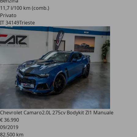
Benzina
11,7 l/100 km (comb.)
Privato
IT 34149
Trieste
Chevrolet Camaro
2.0L 275cv Bodykit Zl1 Manuale
€ 36.990
09/2019
82.500 km